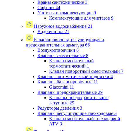
Краны сантехнические
3
Сифоны
44
Унитазы и комплектующие
9
Комплектующие для унитазов
9
Наружное водоснабжение
21
Водоочистка
21
Балансировочная, регулирующая и
предохранительная арматура
66
Воздухоотводчики
8
Клапаны cмесительные
8
Клапан cмесительный
термостатический
1
Клапан поворотный cмесительный
7
Клапаны автоматической подпитки
4
Клапаны балансировочные
11
Giacomini
11
Клапаны предохранительные
29
Клапаны предохранительные
латунные
29
Редукторы давления
3
Клапаны регулирующие трехходовые
3
Клапан смесительный трехходовой
ATV
3