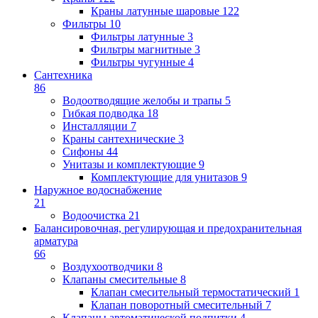
Краны латунные шаровые
122
Фильтры
10
Фильтры латунные
3
Фильтры магнитные
3
Фильтры чугунные
4
Сантехника
86
Водоотводящие желобы и трапы
5
Гибкая подводка
18
Инсталляции
7
Краны сантехнические
3
Сифоны
44
Унитазы и комплектующие
9
Комплектующие для унитазов
9
Наружное водоснабжение
21
Водоочистка
21
Балансировочная, регулирующая и предохранительная
арматура
66
Воздухоотводчики
8
Клапаны cмесительные
8
Клапан cмесительный термостатический
1
Клапан поворотный cмесительный
7
Клапаны автоматической подпитки
4