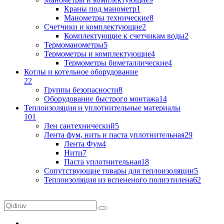
Краны под манометр
1
Манометры технические
8
Счетчики и комплектующие
2
Комплектующие к счетчикам воды
2
Термоманометры
5
Термометры и комплектующие
4
Термометры биметаллические
4
Котлы и котельное оборудование
22
Группы безопасности
8
Оборудование быстрого монтажа
14
Теплоизоляция и уплотнительные материалы
101
Лен сантехнический
5
Лента фум, нить и паста уплотнительная
29
Лента Фум
4
Нити
7
Паста уплотнительная
18
Сопутствующие товары для теплоизоляции
5
Теплоизоляция из вспененого полиэтилена
62