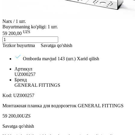
Narx / 1 шт.
Buyurtmaning ko'pligi: 1 шт.
UZS
59 200,00
Tezkor buyurtma
Savatga qo'shish
Omborda mavjud 143 (шт.)
Xarid qilish
Артикул
UZ000257
Бренд
GENERAL FITTINGS
Kod: UZ000257
Монтажная планка для водорозеток GENERAL FITTINGS
59 200,00
UZS
Savatga qo'shish