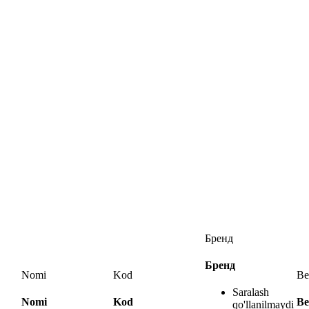
Бренд
Бренд
Nomi
Kod
Ве
Saralash
Nomi
Kod
Ве
qo'llanilmaydi