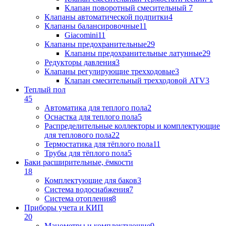
Клапан поворотный cмесительный
7
Клапаны автоматической подпитки
4
Клапаны балансировочные
11
Giacomini
11
Клапаны предохранительные
29
Клапаны предохранительные латунные
29
Редукторы давления
3
Клапаны регулирующие трехходовые
3
Клапан смесительный трехходовой ATV
3
Теплый пол
45
Автоматика для теплого пола
2
Оснастка для теплого пола
5
Распределительные коллекторы и комплектующие
для теплового пола
22
Термостатика для тёплого пола
11
Трубы для тёплого пола
5
Баки расширительные, ёмкости
18
Комплектующие для баков
3
Система водоснабжения
7
Система отопления
8
Приборы учета и КИП
20
Манометры и комплектующие
9