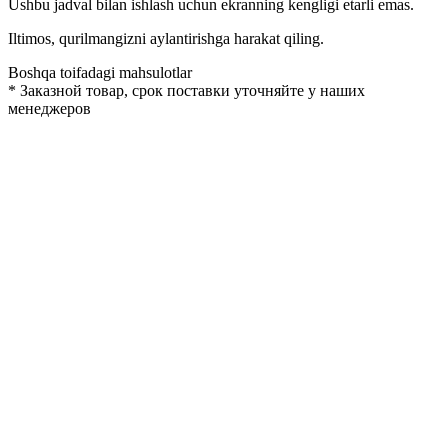
Ushbu jadval bilan ishlash uchun ekranning kengligi etarli emas.
Iltimos, qurilmangizni aylantirishga harakat qiling.
Boshqa toifadagi mahsulotlar
*
Заказной товар, срок поставки уточняйте у наших
менеджеров