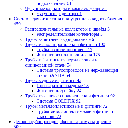
подключением
61
Чугунные радиаторы и комплектующие
1
Чугунные радиаторы
1
Системы для отопления и внутреннего водоснабжения
459
Распределительные коллекторы и шкафы
3
Распределительные коллекторы
3
Трубы защитные гофрированные
6
Трубы из полипропилена и фитинги
190
Трубы из полипропилена
15
Фитинги из полипропилена
175
Трубы и фитинги из нержавеющей и
оцинкованной стали
54
Система трубопроводов из нержавеющей
стали SANHA
54
Трубы медные и фитинги
42
Пресс-фитинги медные
18
Фитинги под пайку
24
Трубы из сшитого полиэтилена и фитинги
92
Система GOLDFIX
92
Трубы металлопластиковые и фитинги
72
Трубы металлопластиковые и фитинги
Giacomini
72
Детали трубопроводов, фитинги, хомуты, крепеж
509