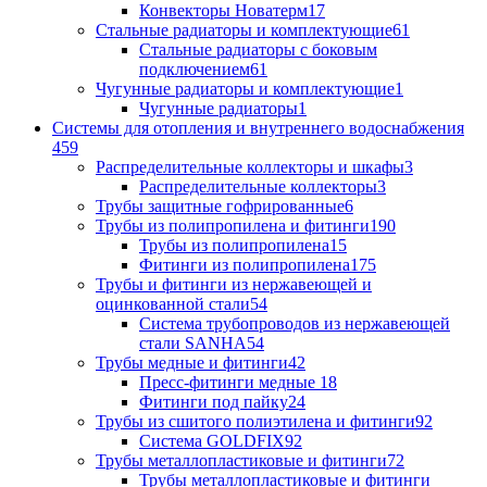
Конвекторы Новатерм
17
Стальные радиаторы и комплектующие
61
Стальные радиаторы с боковым
подключением
61
Чугунные радиаторы и комплектующие
1
Чугунные радиаторы
1
Системы для отопления и внутреннего водоснабжения
459
Распределительные коллекторы и шкафы
3
Распределительные коллекторы
3
Трубы защитные гофрированные
6
Трубы из полипропилена и фитинги
190
Трубы из полипропилена
15
Фитинги из полипропилена
175
Трубы и фитинги из нержавеющей и
оцинкованной стали
54
Система трубопроводов из нержавеющей
стали SANHA
54
Трубы медные и фитинги
42
Пресс-фитинги медные
18
Фитинги под пайку
24
Трубы из сшитого полиэтилена и фитинги
92
Система GOLDFIX
92
Трубы металлопластиковые и фитинги
72
Трубы металлопластиковые и фитинги