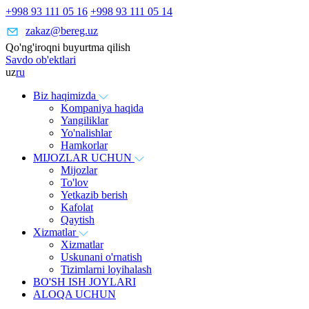
+998 93 111 05 16
+998 93 111 05 14
zakaz@bereg.uz
Qo'ng'iroqni buyurtma qilish
Savdo ob'ektlari
uz
ru
Biz haqimizda
Kompaniya haqida
Yangiliklar
Yo'nalishlar
Hamkorlar
MIJOZLAR UCHUN
Mijozlar
To'lov
Yetkazib berish
Kafolat
Qaytish
Xizmatlar
Xizmatlar
Uskunani o'rnatish
Tizimlarni loyihalash
BO'SH ISH JOYLARI
ALOQA UCHUN