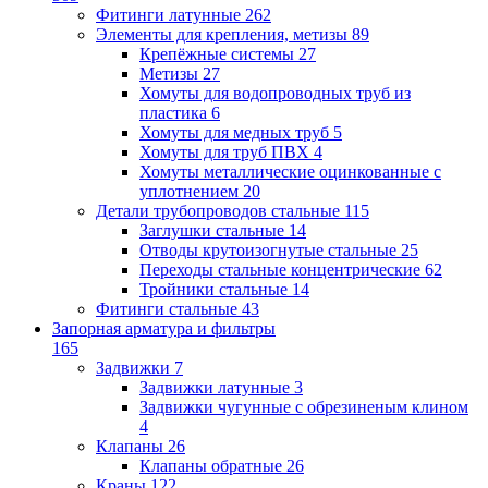
Фитинги латунные
262
Элементы для крепления, метизы
89
Крепёжные системы
27
Метизы
27
Хомуты для водопроводных труб из
пластика
6
Хомуты для медных труб
5
Хомуты для труб ПВХ
4
Хомуты металлические оцинкованные с
уплотнением
20
Детали трубопроводов стальные
115
Заглушки стальные
14
Отводы крутоизогнутые стальные
25
Переходы стальные концентрические
62
Тройники стальные
14
Фитинги стальные
43
Запорная арматура и фильтры
165
Задвижки
7
Задвижки латунные
3
Задвижки чугунные с обрезиненым клином
4
Клапаны
26
Клапаны обратные
26
Краны
122