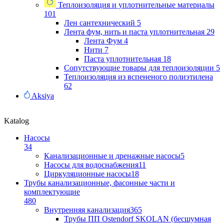
Теплоизоляция и уплотнительные материалы
101
Лен сантехнический
5
Лента фум, нить и паста уплотнительная
29
Лента Фум
4
Нити
7
Паста уплотнительная
18
Сопутствующие товары для теплоизоляции
5
Теплоизоляция из вспененого полиэтилена
62
Aksiya
Katalog
Насосы
34
Канализационные и дренажные насосы
5
Насосы для водоснабжения
11
Циркуляционные насосы
18
Трубы канализационные, фасонные части и
комплектующие
480
Внутренняя канализация
365
Трубы ПП Ostendorf SKOLAN (бесшумная