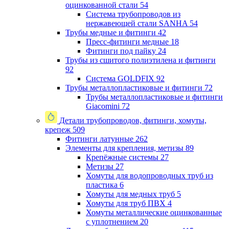
оцинкованной стали
54
Система трубопроводов из
нержавеющей стали SANHA
54
Трубы медные и фитинги
42
Пресс-фитинги медные
18
Фитинги под пайку
24
Трубы из сшитого полиэтилена и фитинги
92
Система GOLDFIX
92
Трубы металлопластиковые и фитинги
72
Трубы металлопластиковые и фитинги
Giacomini
72
Детали трубопроводов, фитинги, хомуты,
крепеж
509
Фитинги латунные
262
Элементы для крепления, метизы
89
Крепёжные системы
27
Метизы
27
Хомуты для водопроводных труб из
пластика
6
Хомуты для медных труб
5
Хомуты для труб ПВХ
4
Хомуты металлические оцинкованные
с уплотнением
20