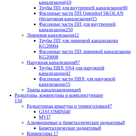
канализация)
10
Трубы ПП для внутренней канализации
90
Фасонные части ПП Ostendorf SKOLAN
(бесшумная канализация)
15
Фасонные части ПП для внутренней
канализации
250
Ливневая канализация
12
Трубы ПП для ливневой канализации
KG2000
4
Фасонные части ПП ливневой канализации
KG2000
8
Наружная канализация
97
Трубы ПВХ SN4 для наружной
канализации
42
Фасонные части ПВХ для наружной
канализации
55
Трапы канализационные
6
Радиаторы, конвекторы и комплектующие
134
Радиаторная арматура и термоголовки
47
GIACOMINI
40
MVI
7
Алюминиевые и биметаллические радиаторы
8
Биметаллические радиаторы
8
Конвекторы
17