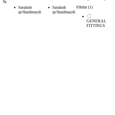
№
Filtrlar (1)
Saralash
Saralash
qo'llanilmaydi
qo'llanilmaydi
GENERAL
FITTINGS