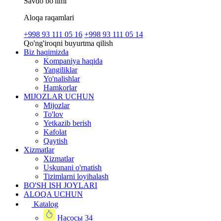
Savdo bo'limi
Aloqa raqamlari
+998 93 111 05 16
+998 93 111 05 14
Qo'ng'iroqni buyurtma qilish
Biz haqimizda
Kompaniya haqida
Yangiliklar
Yo'nalishlar
Hamkorlar
MIJOZLAR UCHUN
Mijozlar
To'lov
Yetkazib berish
Kafolat
Qaytish
Xizmatlar
Xizmatlar
Uskunani o'rnatish
Tizimlarni loyihalash
BO'SH ISH JOYLARI
ALOQA UCHUN
Katalog
Насосы
34