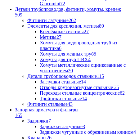
Giacomini
72
Детали трубопроводов, фитинги, хомуты, крепеж
509
Фитинги латунные
262
Элементы для крепления, метизы
89
Крепёжные системы
27
Метизы
27
Хомуты для водопроводных труб из
пластика
6
Хомуты для медных труб
5
Хомуты для труб ПВХ
4
Хомуты металлические оцинкованные с
уплотнением
20
Детали трубопроводов стальные
115
Заглушки стальные
14
Отводы крутоизогнутые стальные
25
Переходы стальные концентрические
62
Тройники стальные
14
Фитинги стальные
43
Запорная арматура и фильтры
165
Задвижки
7
Задвижки латунные
3
Задвижки чугунные с обрезиненым клином
4
Клапаны
26