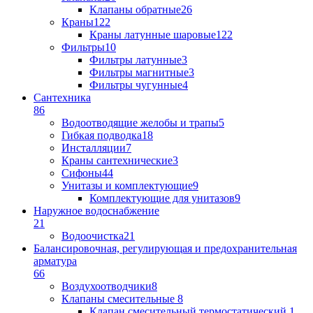
Клапаны обратные
26
Краны
122
Краны латунные шаровые
122
Фильтры
10
Фильтры латунные
3
Фильтры магнитные
3
Фильтры чугунные
4
Сантехника
86
Водоотводящие желобы и трапы
5
Гибкая подводка
18
Инсталляции
7
Краны сантехнические
3
Сифоны
44
Унитазы и комплектующие
9
Комплектующие для унитазов
9
Наружное водоснабжение
21
Водоочистка
21
Балансировочная, регулирующая и предохранительная
арматура
66
Воздухоотводчики
8
Клапаны cмесительные
8
Клапан cмесительный термостатический
1