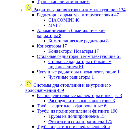
Трапы канализационные
6
Радиаторы, конвекторы и комплектующие
134
Радиаторная арматура и термоголовки
47
GIACOMINI
40
MVI
7
Алюминиевые и биметаллические
радиаторы
8
Биметаллические радиаторы
8
Конвекторы
17
Конвекторы Новатерм
17
Стальные радиаторы и комплектующие
61
Стальные радиаторы с боковым
подключением
61
Чугунные радиаторы и комплектующие
1
Чугунные радиаторы
1
Системы для отопления и внутреннего
водоснабжения
459
Распределительные коллекторы и шкафы
3
Распределительные коллекторы
3
Трубы защитные гофрированные
6
Трубы из полипропилена и фитинги
190
Трубы из полипропилена
15
Фитинги из полипропилена
175
Трубы и фитинги из нержавеющей и