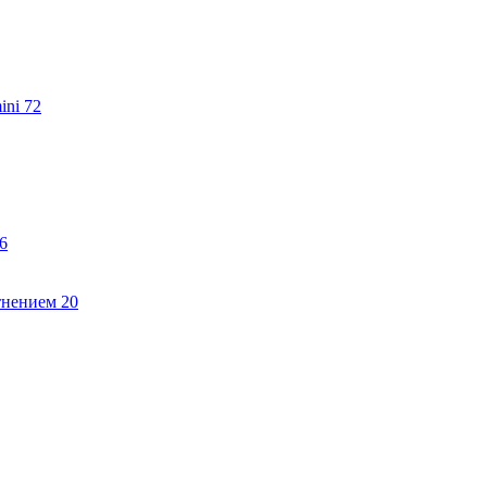
ini
72
6
тнением
20