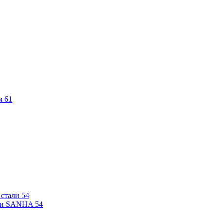
м
61
 стали
54
али SANHA
54