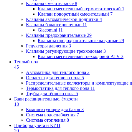
Клапаны cмесительные
8
Клапан cмесительный термостатический
1
Клапан поворотный cмесительный
7
Клапаны автоматической подпитки
4
Клапаны балансировочные
11
Giacomini
11
Клапаны предохранительные
29
Клапаны предохранительные латунные
29
Редукторы давления
3
Клапаны регулирующие трехходовые
3
Клапан смесительный трехходовой ATV
3
Теплый пол
45
Автоматика для теплого пола
2
Оснастка для теплого пола
5
Распределительные коллекторы и комплектующие д
Термостатика для тёплого пола
11
Трубы для тёплого пола
5
Баки расширительные, ёмкости
18
Комплектующие для баков
3
Система водоснабжения
7
Система отопления
8
Приборы учета и КИП
20