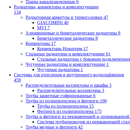
Трапы канализационные
6
Радиаторы, конвекторы и комплектующие
134
Радиаторная арматура и термоголовки
47
GIACOMINI
40
MVI
7
Алюминиевые и биметаллические радиаторы
8
Биметаллические радиаторы
8
Конвекторы
17
Конвекторы Новатерм
17
Стальные радиаторы и комплектующие
61
Стальные радиаторы с боковым подключение
Чугунные радиаторы и комплектующие
1
Чугунные радиаторы
1
Системы для отопления и внутреннего водоснабжения
459
Распределительные коллекторы и шкафы
3
Распределительные коллекторы
3
Трубы защитные гофрированные
6
Трубы из полипропилена и фитинги
190
Трубы из полипропилена
15
Фитинги из полипропилена
175
Трубы и фитинги из нержавеющей и оцинкованной
Система трубопроводов из нержавеющей ст
Трубы медные и фитинги
42