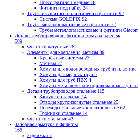
Пресс-фитинги медные
18
Фитинги под пайку
24
Трубы из сшитого полиэтилена и фитинги
92
Система GOLDFIX
92
Трубы металлопластиковые и фитинги
72
Трубы металлопластиковые и фитинги Giacom
Детали трубопроводов, фитинги, хомуты, крепеж
509
Фитинги латунные
262
Элементы для крепления, метизы
89
Крепёжные системы
27
Метизы
27
Хомуты для водопроводных труб из пластика
Хомуты для медных труб
5
Хомуты для труб ПВХ
4
Хомуты металлические оцинкованные с упло
Детали трубопроводов стальные
115
Заглушки стальные
14
Отводы крутоизогнутые стальные
25
Переходы стальные концентрические
62
Тройники стальные
14
Фитинги стальные
43
Запорная арматура и фильтры
165
Задвижки
7