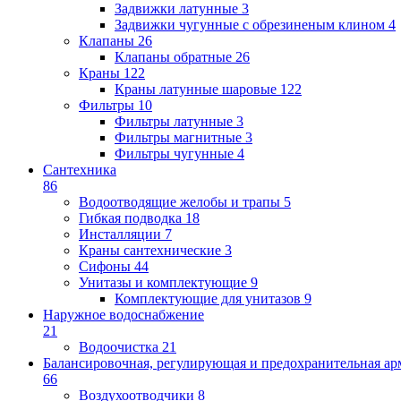
Задвижки латунные
3
Задвижки чугунные с обрезиненым клином
4
Клапаны
26
Клапаны обратные
26
Краны
122
Краны латунные шаровые
122
Фильтры
10
Фильтры латунные
3
Фильтры магнитные
3
Фильтры чугунные
4
Сантехника
86
Водоотводящие желобы и трапы
5
Гибкая подводка
18
Инсталляции
7
Краны сантехнические
3
Сифоны
44
Унитазы и комплектующие
9
Комплектующие для унитазов
9
Наружное водоснабжение
21
Водоочистка
21
Балансировочная, регулирующая и предохранительная ар
66
Воздухоотводчики
8