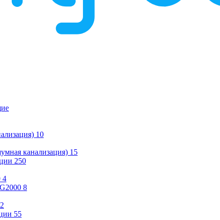
щие
ализация)
10
умная канализация)
15
ации
250
0
4
KG2000
8
2
ции
55