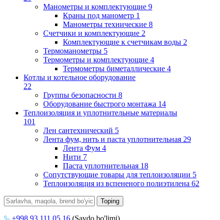
Манометры и комплектующие
9
Краны под манометр
1
Манометры технические
8
Счетчики и комплектующие
2
Комплектующие к счетчикам воды
2
Термоманометры
5
Термометры и комплектующие
4
Термометры биметаллические
4
Котлы и котельное оборудование
22
Группы безопасности
8
Оборудование быстрого монтажа
14
Теплоизоляция и уплотнительные материалы
101
Лен сантехнический
5
Лента фум, нить и паста уплотнительная
29
Лента Фум
4
Нити
7
Паста уплотнительная
18
Сопутствующие товары для теплоизоляции
5
Теплоизоляция из вспененого полиэтилена
62
+998 93 111 05 16
(Savdo bo'limi)