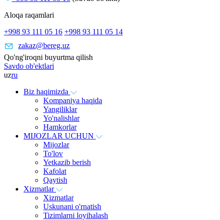
Aloqa raqamlari
+998 93 111 05 16
+998 93 111 05 14
zakaz@bereg.uz
Qo'ng'iroqni buyurtma qilish
Savdo ob'ektlari
uz
ru
Biz haqimizda
Kompaniya haqida
Yangiliklar
Yo'nalishlar
Hamkorlar
MIJOZLAR UCHUN
Mijozlar
To'lov
Yetkazib berish
Kafolat
Qaytish
Xizmatlar
Xizmatlar
Uskunani o'rnatish
Tizimlarni loyihalash