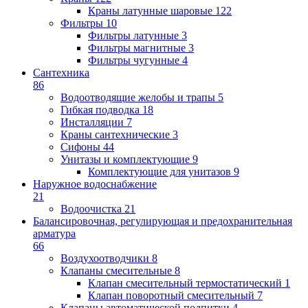
Краны латунные шаровые
122
Фильтры
10
Фильтры латунные
3
Фильтры магнитные
3
Фильтры чугунные
4
Сантехника
86
Водоотводящие желобы и трапы
5
Гибкая подводка
18
Инсталляции
7
Краны сантехнические
3
Сифоны
44
Унитазы и комплектующие
9
Комплектующие для унитазов
9
Наружное водоснабжение
21
Водоочистка
21
Балансировочная, регулирующая и предохранительная
арматура
66
Воздухоотводчики
8
Клапаны cмесительные
8
Клапан cмесительный термостатический
1
Клапан поворотный cмесительный
7
Клапаны автоматической подпитки
4