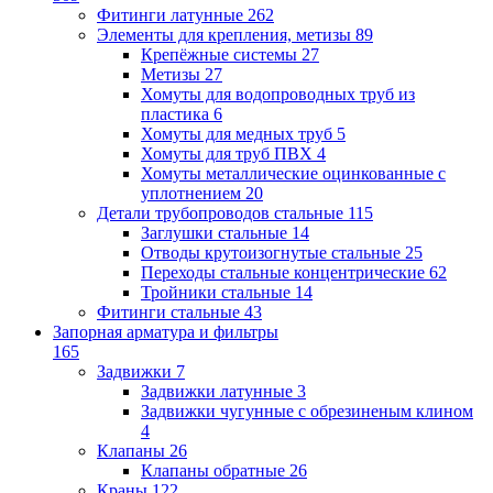
Фитинги латунные
262
Элементы для крепления, метизы
89
Крепёжные системы
27
Метизы
27
Хомуты для водопроводных труб из
пластика
6
Хомуты для медных труб
5
Хомуты для труб ПВХ
4
Хомуты металлические оцинкованные с
уплотнением
20
Детали трубопроводов стальные
115
Заглушки стальные
14
Отводы крутоизогнутые стальные
25
Переходы стальные концентрические
62
Тройники стальные
14
Фитинги стальные
43
Запорная арматура и фильтры
165
Задвижки
7
Задвижки латунные
3
Задвижки чугунные с обрезиненым клином
4
Клапаны
26
Клапаны обратные
26
Краны
122