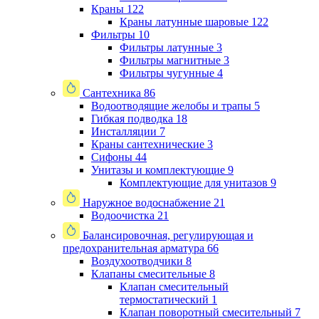
Краны
122
Краны латунные шаровые
122
Фильтры
10
Фильтры латунные
3
Фильтры магнитные
3
Фильтры чугунные
4
Сантехника
86
Водоотводящие желобы и трапы
5
Гибкая подводка
18
Инсталляции
7
Краны сантехнические
3
Сифоны
44
Унитазы и комплектующие
9
Комплектующие для унитазов
9
Наружное водоснабжение
21
Водоочистка
21
Балансировочная, регулирующая и
предохранительная арматура
66
Воздухоотводчики
8
Клапаны cмесительные
8
Клапан cмесительный
термостатический
1
Клапан поворотный cмесительный
7