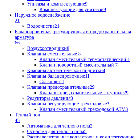
Унитазы и комплектующие
9
Комплектующие для унитазов
9
Наружное водоснабжение
21
Водоочистка
21
Балансировочная, регулирующая и предохранительная
арматура
66
Воздухоотводчики
8
Клапаны cмесительные
8
Клапан cмесительный термостатический
1
Клапан поворотный cмесительный
7
Клапаны автоматической подпитки
4
Клапаны балансировочные
11
Giacomini
11
Клапаны предохранительные
29
Клапаны предохранительные латунные
29
Редукторы давления
3
Клапаны регулирующие трехходовые
3
Клапан смесительный трехходовой ATV
3
Теплый пол
45
Автоматика для теплого пола
2
Оснастка для теплого пола
5
Распределительные коллекторы и комплектующие