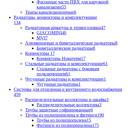
Фасонные части ПВХ для наружной
канализации
55
Трапы канализационные
6
Радиаторы, конвекторы и комплектующие
134
Радиаторная арматура и термоголовки
47
GIACOMINI
40
MVI
7
Алюминиевые и биметаллические радиаторы
8
Биметаллические радиаторы
8
Конвекторы
17
Конвекторы Новатерм
17
Стальные радиаторы и комплектующие
61
Стальные радиаторы с боковым
подключением
61
Чугунные радиаторы и комплектующие
1
Чугунные радиаторы
1
Системы для отопления и внутреннего водоснабжения
459
Распределительные коллекторы и шкафы
3
Распределительные коллекторы
3
Трубы защитные гофрированные
6
Трубы из полипропилена и фитинги
190
Трубы из полипропилена
15
Фитинги из полипропилена
175