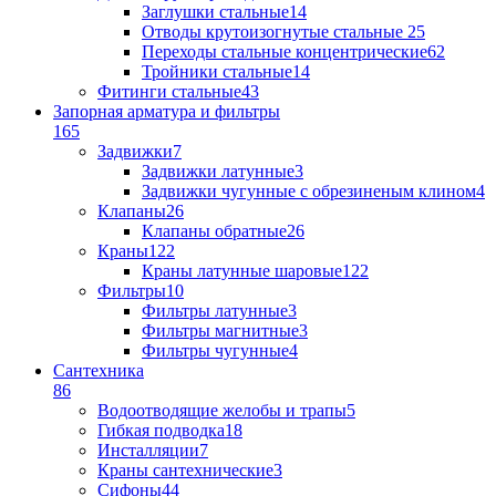
Заглушки стальные
14
Отводы крутоизогнутые стальные
25
Переходы стальные концентрические
62
Тройники стальные
14
Фитинги стальные
43
Запорная арматура и фильтры
165
Задвижки
7
Задвижки латунные
3
Задвижки чугунные с обрезиненым клином
4
Клапаны
26
Клапаны обратные
26
Краны
122
Краны латунные шаровые
122
Фильтры
10
Фильтры латунные
3
Фильтры магнитные
3
Фильтры чугунные
4
Сантехника
86
Водоотводящие желобы и трапы
5
Гибкая подводка
18
Инсталляции
7
Краны сантехнические
3
Сифоны
44