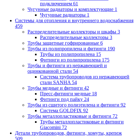
подключением
61
Чугунные радиаторы и комплектующие
1
Чугунные радиаторы
1
Системы для отопления и внутреннего водоснабжения
459
Распределительные коллекторы и шкафы
3
Распределительные коллекторы
3
Трубы защитные гофрированные
6
Трубы из полипропилена и фитинги
190
Трубы из полипропилена
15
Фитинги из полипропилена
175
Трубы и фитинги из нержавеющей и
оцинкованной стали
54
Система трубопроводов из нержавеющей
стали SANHA
54
Трубы медные и фитинги
42
Пресс-фитинги медные
18
Фитинги под пайку
24
Трубы из сшитого полиэтилена и фитинги
92
Система GOLDFIX
92
Трубы металлопластиковые и фитинги
72
Трубы металлопластиковые и фитинги
Giacomini
72
Детали трубопроводов, фитинги, хомуты, крепеж
509