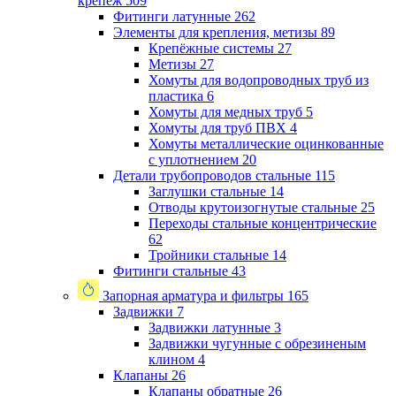
крепеж
509
Фитинги латунные
262
Элементы для крепления, метизы
89
Крепёжные системы
27
Метизы
27
Хомуты для водопроводных труб из
пластика
6
Хомуты для медных труб
5
Хомуты для труб ПВХ
4
Хомуты металлические оцинкованные
с уплотнением
20
Детали трубопроводов стальные
115
Заглушки стальные
14
Отводы крутоизогнутые стальные
25
Переходы стальные концентрические
62
Тройники стальные
14
Фитинги стальные
43
Запорная арматура и фильтры
165
Задвижки
7
Задвижки латунные
3
Задвижки чугунные с обрезиненым
клином
4
Клапаны
26
Клапаны обратные
26