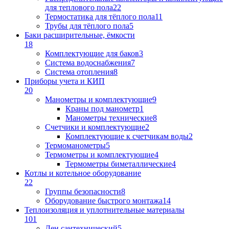
для теплового пола
22
Термостатика для тёплого пола
11
Трубы для тёплого пола
5
Баки расширительные, ёмкости
18
Комплектующие для баков
3
Система водоснабжения
7
Система отопления
8
Приборы учета и КИП
20
Манометры и комплектующие
9
Краны под манометр
1
Манометры технические
8
Счетчики и комплектующие
2
Комплектующие к счетчикам воды
2
Термоманометры
5
Термометры и комплектующие
4
Термометры биметаллические
4
Котлы и котельное оборудование
22
Группы безопасности
8
Оборудование быстрого монтажа
14
Теплоизоляция и уплотнительные материалы
101
Лен сантехнический
5