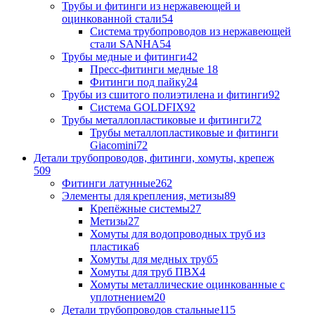
Трубы и фитинги из нержавеющей и
оцинкованной стали
54
Система трубопроводов из нержавеющей
стали SANHA
54
Трубы медные и фитинги
42
Пресс-фитинги медные
18
Фитинги под пайку
24
Трубы из сшитого полиэтилена и фитинги
92
Система GOLDFIX
92
Трубы металлопластиковые и фитинги
72
Трубы металлопластиковые и фитинги
Giacomini
72
Детали трубопроводов, фитинги, хомуты, крепеж
509
Фитинги латунные
262
Элементы для крепления, метизы
89
Крепёжные системы
27
Метизы
27
Хомуты для водопроводных труб из
пластика
6
Хомуты для медных труб
5
Хомуты для труб ПВХ
4
Хомуты металлические оцинкованные с
уплотнением
20
Детали трубопроводов стальные
115