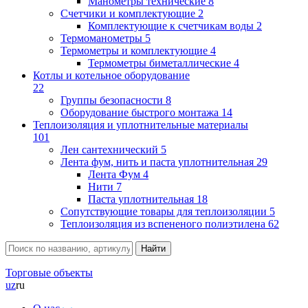
Манометры технические
8
Счетчики и комплектующие
2
Комплектующие к счетчикам воды
2
Термоманометры
5
Термометры и комплектующие
4
Термометры биметаллические
4
Котлы и котельное оборудование
22
Группы безопасности
8
Оборудование быстрого монтажа
14
Теплоизоляция и уплотнительные материалы
101
Лен сантехнический
5
Лента фум, нить и паста уплотнительная
29
Лента Фум
4
Нити
7
Паста уплотнительная
18
Сопутствующие товары для теплоизоляции
5
Теплоизоляция из вспененого полиэтилена
62
Торговые объекты
uz
ru