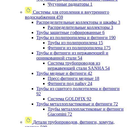
Чугунные радиаторы
1
Системы для отопления и внутреннего
водоснабжения
459
Распределительные коллекторы и шкафы
3
Распределительные коллекторы
3
Трубы защитные гофрированные
6
Трубы из полипропилена и фитинги
190
Трубы из полипропилена
15
Фитинги из полипропилена
175
Трубы и фитинги из нержавеющей и
оцинкованной стали
54
Система трубопроводов из
нержавеющей стали SANHA
54
Трубы медные и фитинги
42
Пресс-фитинги медные
18
Фитинги под пайку
24
Трубы из сшитого полиэтилена и фитинги
92
Система GOLDFIX
92
Трубы металлопластиковые и фитинги
72
Трубы металлопластиковые и фитинги
Giacomini
72
Детали трубопроводов, фитинги, хомуты,