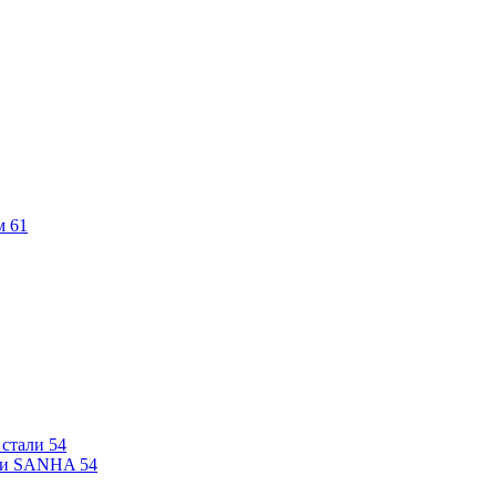
м
61
 стали
54
али SANHA
54