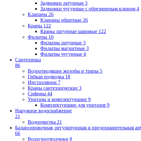
Задвижки латунные
3
Задвижки чугунные с обрезиненым клином
4
Клапаны
26
Клапаны обратные
26
Краны
122
Краны латунные шаровые
122
Фильтры
10
Фильтры латунные
3
Фильтры магнитные
3
Фильтры чугунные
4
Сантехника
86
Водоотводящие желобы и трапы
5
Гибкая подводка
18
Инсталляции
7
Краны сантехнические
3
Сифоны
44
Унитазы и комплектующие
9
Комплектующие для унитазов
9
Наружное водоснабжение
21
Водоочистка
21
Балансировочная, регулирующая и предохранительная ар
66
Воздухоотводчики
8