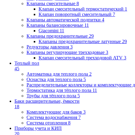
Клапаны cмесительные
8
Клапан cмесительный термостатический
1
Клапан поворотный cмесительный
7
Клапаны автоматической подпитки
4
Клапаны балансировочные
11
Giacomini
11
Клапаны предохранительные
29
Клапаны предохранительные латунные
29
Редукторы давления
3
Клапаны регулирующие трехходовые
3
Клапан смесительный трехходовой ATV
3
Теплый пол
45
Автоматика для теплого пола
2
Оснастка для теплого пола
5
Распределительные коллекторы и комплектующие д
Термостатика для тёплого пола
11
Трубы для тёплого пола
5
Баки расширительные, ёмкости
18
Комплектующие для баков
3
Система водоснабжения
7
Система отопления
8
Приборы учета и КИП
20