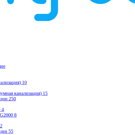
щие
ализация)
10
умная канализация)
15
ации
250
0
4
KG2000
8
2
ции
55