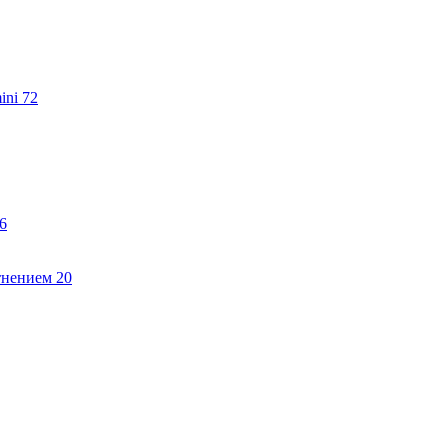
ini
72
6
тнением
20