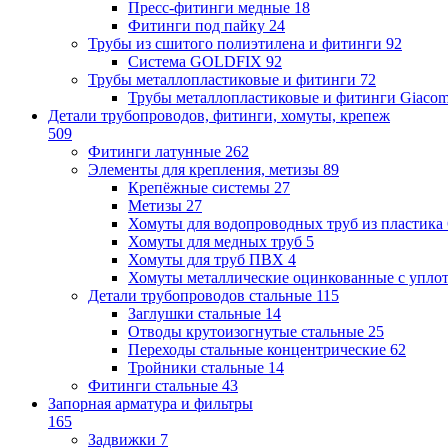
Пресс-фитинги медные
18
Фитинги под пайку
24
Трубы из сшитого полиэтилена и фитинги
92
Система GOLDFIX
92
Трубы металлопластиковые и фитинги
72
Трубы металлопластиковые и фитинги Giacom
Детали трубопроводов, фитинги, хомуты, крепеж
509
Фитинги латунные
262
Элементы для крепления, метизы
89
Крепёжные системы
27
Метизы
27
Хомуты для водопроводных труб из пластика
Хомуты для медных труб
5
Хомуты для труб ПВХ
4
Хомуты металлические оцинкованные с упло
Детали трубопроводов стальные
115
Заглушки стальные
14
Отводы крутоизогнутые стальные
25
Переходы стальные концентрические
62
Тройники стальные
14
Фитинги стальные
43
Запорная арматура и фильтры
165
Задвижки
7