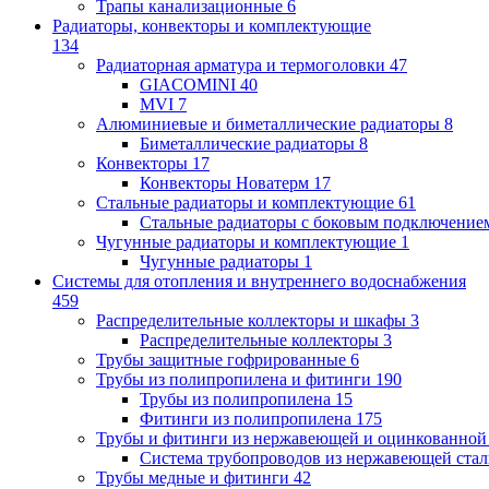
Трапы канализационные
6
Радиаторы, конвекторы и комплектующие
134
Радиаторная арматура и термоголовки
47
GIACOMINI
40
MVI
7
Алюминиевые и биметаллические радиаторы
8
Биметаллические радиаторы
8
Конвекторы
17
Конвекторы Новатерм
17
Стальные радиаторы и комплектующие
61
Стальные радиаторы с боковым подключение
Чугунные радиаторы и комплектующие
1
Чугунные радиаторы
1
Системы для отопления и внутреннего водоснабжения
459
Распределительные коллекторы и шкафы
3
Распределительные коллекторы
3
Трубы защитные гофрированные
6
Трубы из полипропилена и фитинги
190
Трубы из полипропилена
15
Фитинги из полипропилена
175
Трубы и фитинги из нержавеющей и оцинкованной
Система трубопроводов из нержавеющей ст
Трубы медные и фитинги
42