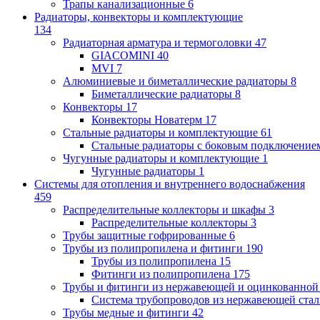
Трапы канализационные
6
Радиаторы, конвекторы и комплектующие
134
Радиаторная арматура и термоголовки
47
GIACOMINI
40
MVI
7
Алюминиевые и биметаллические радиаторы
8
Биметаллические радиаторы
8
Конвекторы
17
Конвекторы Новатерм
17
Стальные радиаторы и комплектующие
61
Стальные радиаторы с боковым подключение
Чугунные радиаторы и комплектующие
1
Чугунные радиаторы
1
Системы для отопления и внутреннего водоснабжения
459
Распределительные коллекторы и шкафы
3
Распределительные коллекторы
3
Трубы защитные гофрированные
6
Трубы из полипропилена и фитинги
190
Трубы из полипропилена
15
Фитинги из полипропилена
175
Трубы и фитинги из нержавеющей и оцинкованной
Система трубопроводов из нержавеющей ст
Трубы медные и фитинги
42