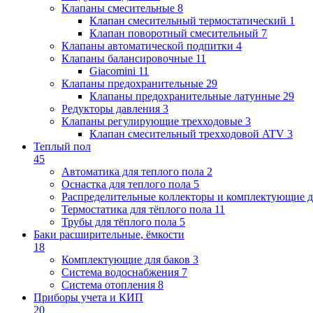
Клапаны cмесительные
8
Клапан cмесительный термостатический
1
Клапан поворотный cмесительный
7
Клапаны автоматической подпитки
4
Клапаны балансировочные
11
Giacomini
11
Клапаны предохранительные
29
Клапаны предохранительные латунные
29
Редукторы давления
3
Клапаны регулирующие трехходовые
3
Клапан смесительный трехходовой ATV
3
Теплый пол
45
Автоматика для теплого пола
2
Оснастка для теплого пола
5
Распределительные коллекторы и комплектующие д
Термостатика для тёплого пола
11
Трубы для тёплого пола
5
Баки расширительные, ёмкости
18
Комплектующие для баков
3
Система водоснабжения
7
Система отопления
8
Приборы учета и КИП
20