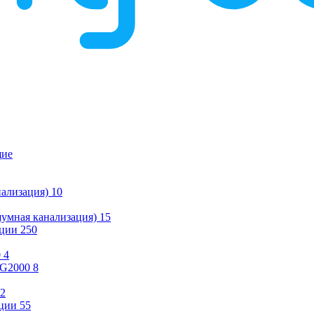
щие
ализация)
10
умная канализация)
15
ации
250
0
4
KG2000
8
2
ции
55