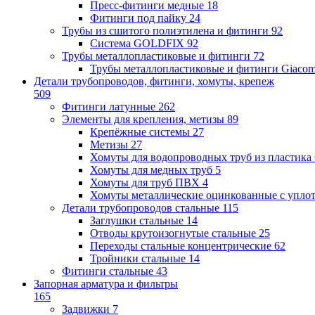
Пресс-фитинги медные
18
Фитинги под пайку
24
Трубы из сшитого полиэтилена и фитинги
92
Система GOLDFIX
92
Трубы металлопластиковые и фитинги
72
Трубы металлопластиковые и фитинги Giacom
Детали трубопроводов, фитинги, хомуты, крепеж
509
Фитинги латунные
262
Элементы для крепления, метизы
89
Крепёжные системы
27
Метизы
27
Хомуты для водопроводных труб из пластика
Хомуты для медных труб
5
Хомуты для труб ПВХ
4
Хомуты металлические оцинкованные с упло
Детали трубопроводов стальные
115
Заглушки стальные
14
Отводы крутоизогнутые стальные
25
Переходы стальные концентрические
62
Тройники стальные
14
Фитинги стальные
43
Запорная арматура и фильтры
165
Задвижки
7