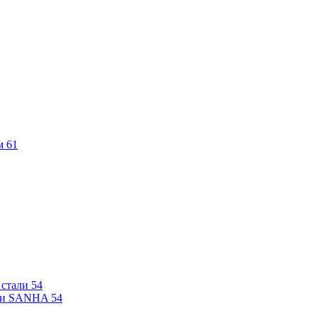
м
61
 стали
54
али SANHA
54