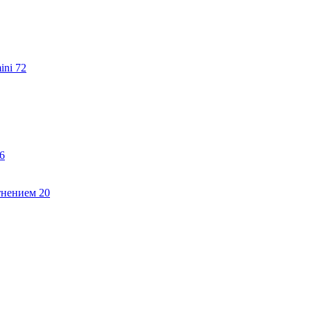
ini
72
6
тнением
20