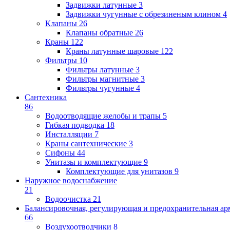
Задвижки латунные
3
Задвижки чугунные с обрезиненым клином
4
Клапаны
26
Клапаны обратные
26
Краны
122
Краны латунные шаровые
122
Фильтры
10
Фильтры латунные
3
Фильтры магнитные
3
Фильтры чугунные
4
Сантехника
86
Водоотводящие желобы и трапы
5
Гибкая подводка
18
Инсталляции
7
Краны сантехнические
3
Сифоны
44
Унитазы и комплектующие
9
Комплектующие для унитазов
9
Наружное водоснабжение
21
Водоочистка
21
Балансировочная, регулирующая и предохранительная ар
66
Воздухоотводчики
8