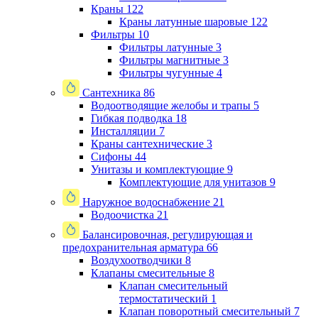
Краны
122
Краны латунные шаровые
122
Фильтры
10
Фильтры латунные
3
Фильтры магнитные
3
Фильтры чугунные
4
Сантехника
86
Водоотводящие желобы и трапы
5
Гибкая подводка
18
Инсталляции
7
Краны сантехнические
3
Сифоны
44
Унитазы и комплектующие
9
Комплектующие для унитазов
9
Наружное водоснабжение
21
Водоочистка
21
Балансировочная, регулирующая и
предохранительная арматура
66
Воздухоотводчики
8
Клапаны cмесительные
8
Клапан cмесительный
термостатический
1
Клапан поворотный cмесительный
7