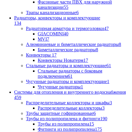
Фасонные части ПВХ для наружной
канализации
55
Трапы канализационные
6
Радиаторы, конвекторы и комплектующие
134
Радиаторная арматура и термоголовки
47
GIACOMINI
40
MVI
7
Алюминиевые и биметаллические радиаторы
8
Биметаллические радиаторы
8
Конвекторы
17
Конвекторы Новатерм
17
Стальные радиаторы и комплектующие
61
Стальные радиаторы с боковым
подключением
61
Чугунные радиаторы и комплектующие
1
Чугунные радиаторы
1
Системы для отопления и внутреннего водоснабжения
459
Распределительные коллекторы и шкафы
3
Распределительные коллекторы
3
Трубы защитные гофрированные
6
Трубы из полипропилена и фитинги
190
Трубы из полипропилена
15
Фитинги из полипропилена
175