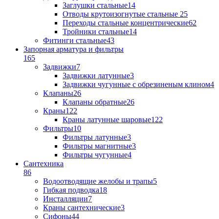
Заглушки стальные
14
Отводы крутоизогнутые стальные
25
Переходы стальные концентрические
62
Тройники стальные
14
Фитинги стальные
43
Запорная арматура и фильтры
165
Задвижки
7
Задвижки латунные
3
Задвижки чугунные с обрезиненым клином
4
Клапаны
26
Клапаны обратные
26
Краны
122
Краны латунные шаровые
122
Фильтры
10
Фильтры латунные
3
Фильтры магнитные
3
Фильтры чугунные
4
Сантехника
86
Водоотводящие желобы и трапы
5
Гибкая подводка
18
Инсталляции
7
Краны сантехнические
3
Сифоны
44