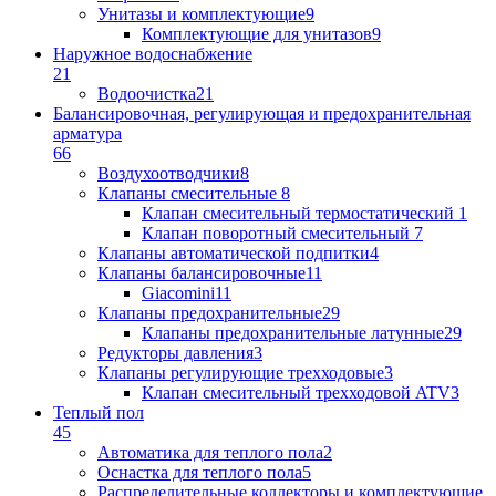
Унитазы и комплектующие
9
Комплектующие для унитазов
9
Наружное водоснабжение
21
Водоочистка
21
Балансировочная, регулирующая и предохранительная
арматура
66
Воздухоотводчики
8
Клапаны cмесительные
8
Клапан cмесительный термостатический
1
Клапан поворотный cмесительный
7
Клапаны автоматической подпитки
4
Клапаны балансировочные
11
Giacomini
11
Клапаны предохранительные
29
Клапаны предохранительные латунные
29
Редукторы давления
3
Клапаны регулирующие трехходовые
3
Клапан смесительный трехходовой ATV
3
Теплый пол
45
Автоматика для теплого пола
2
Оснастка для теплого пола
5
Распределительные коллекторы и комплектующие