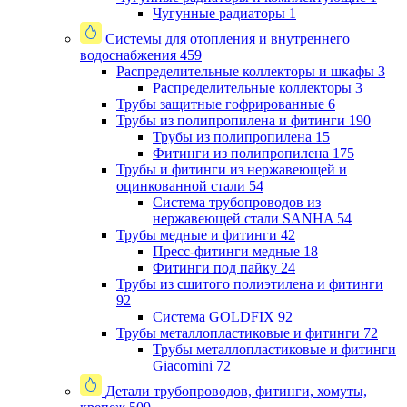
Чугунные радиаторы
1
Системы для отопления и внутреннего
водоснабжения
459
Распределительные коллекторы и шкафы
3
Распределительные коллекторы
3
Трубы защитные гофрированные
6
Трубы из полипропилена и фитинги
190
Трубы из полипропилена
15
Фитинги из полипропилена
175
Трубы и фитинги из нержавеющей и
оцинкованной стали
54
Система трубопроводов из
нержавеющей стали SANHA
54
Трубы медные и фитинги
42
Пресс-фитинги медные
18
Фитинги под пайку
24
Трубы из сшитого полиэтилена и фитинги
92
Система GOLDFIX
92
Трубы металлопластиковые и фитинги
72
Трубы металлопластиковые и фитинги
Giacomini
72
Детали трубопроводов, фитинги, хомуты,