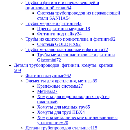
Трубы и фитинги из нержавеющей и
оцинкованной стали
54
Система трубопроводов из нержавеющей
стали SANHA
54
Трубы медные и фитинги
42
Пресс-фитинги медные
18
Фитинги под пайку
24
Трубы из сшитого полиэтилена и фитинги
92
Система GOLDFIX
92
Трубы металлопластиковые и фитинги
72
Трубы металлопластиковые и фитинги
Giacomini
72
Детали трубопроводов, фитинги, хомуты, крепеж
509
Фитинги латунные
262
Элементы для крепления, метизы
89
Крепёжные системы
27
Метизы
27
Хомуты для водопроводных труб из
пластика
6
Хомуты для медных труб
5
Хомуты для труб ПВХ
4
Хомуты металлические оцинкованные с
уплотнением
20
Детали трубопроводов стальные
115