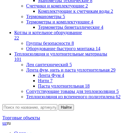
Манометры технические
8
Счетчики и комплектующие
2
Комплектующие к счетчикам воды
2
Термоманометры
5
Термометры и комплектующие
4
Термометры биметаллические
4
Котлы и котельное оборудование
22
Группы безопасности
8
Оборудование быстрого монтажа
14
Теплоизоляция и уплотнительные материалы
101
Лен сантехнический
5
Лента фум, нить и паста уплотнительная
29
Лента Фум
4
Нити
7
Паста уплотнительная
18
Сопутствующие товары для теплоизоляции
5
Теплоизоляция из вспененого полиэтилена
62
Торговые объекты
uz
ru