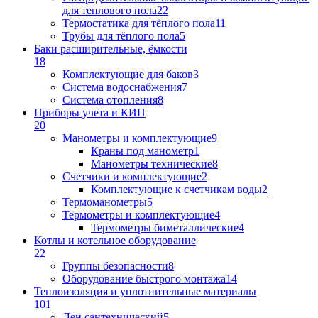
для теплового пола
22
Термостатика для тёплого пола
11
Трубы для тёплого пола
5
Баки расширительные, ёмкости
18
Комплектующие для баков
3
Система водоснабжения
7
Система отопления
8
Приборы учета и КИП
20
Манометры и комплектующие
9
Краны под манометр
1
Манометры технические
8
Счетчики и комплектующие
2
Комплектующие к счетчикам воды
2
Термоманометры
5
Термометры и комплектующие
4
Термометры биметаллические
4
Котлы и котельное оборудование
22
Группы безопасности
8
Оборудование быстрого монтажа
14
Теплоизоляция и уплотнительные материалы
101
Лен сантехнический
5