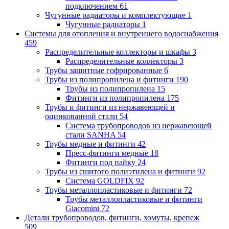
подключением
61
Чугунные радиаторы и комплектующие
1
Чугунные радиаторы
1
Системы для отопления и внутреннего водоснабжения
459
Распределительные коллекторы и шкафы
3
Распределительные коллекторы
3
Трубы защитные гофрированные
6
Трубы из полипропилена и фитинги
190
Трубы из полипропилена
15
Фитинги из полипропилена
175
Трубы и фитинги из нержавеющей и
оцинкованной стали
54
Система трубопроводов из нержавеющей
стали SANHA
54
Трубы медные и фитинги
42
Пресс-фитинги медные
18
Фитинги под пайку
24
Трубы из сшитого полиэтилена и фитинги
92
Система GOLDFIX
92
Трубы металлопластиковые и фитинги
72
Трубы металлопластиковые и фитинги
Giacomini
72
Детали трубопроводов, фитинги, хомуты, крепеж
509