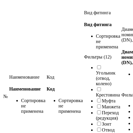
Вид фитинга
Вид фитинга
Диам
номи
Сортировка
(DN),
не
применена
Диам
Фильтры (12)
номи
(DN)
Угольник
Наименование
Код
(отвод,
колено)
Наименование
Код
Крестовина
Фильт
№
Сортировка
Сортировка
Муфта
не
не
Манжета
применена
применена
Переход
(редукция)
Зонт
Отвод