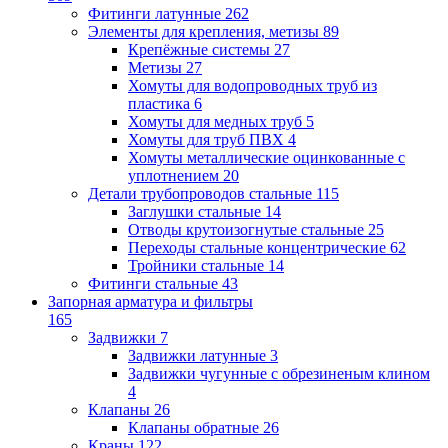
Фитинги латунные
262
Элементы для крепления, метизы
89
Крепёжные системы
27
Метизы
27
Хомуты для водопроводных труб из
пластика
6
Хомуты для медных труб
5
Хомуты для труб ПВХ
4
Хомуты металлические оцинкованные с
уплотнением
20
Детали трубопроводов стальные
115
Заглушки стальные
14
Отводы крутоизогнутые стальные
25
Переходы стальные концентрические
62
Тройники стальные
14
Фитинги стальные
43
Запорная арматура и фильтры
165
Задвижки
7
Задвижки латунные
3
Задвижки чугунные с обрезиненым клином
4
Клапаны
26
Клапаны обратные
26
Краны
122