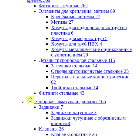
крепеж
509
Фитинги латунные
262
Элементы для крепления, метизы
89
Крепёжные системы
27
Метизы
27
Хомуты для водопроводных труб из
пластика
6
Хомуты для медных труб
5
Хомуты для труб ПВХ
4
Хомуты металлические оцинкованные
с уплотнением
20
Детали трубопроводов стальные
115
Заглушки стальные
14
Отводы крутоизогнутые стальные
25
Переходы стальные концентрические
62
Тройники стальные
14
Фитинги стальные
43
Запорная арматура и фильтры
165
Задвижки
7
Задвижки латунные
3
Задвижки чугунные с обрезиненым
клином
4
Клапаны
26
Клапаны обратные
26