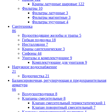
Краны латунные шаровые
122
Фильтры
10
Фильтры латунные
3
Фильтры магнитные
3
Фильтры чугунные
4
Сантехника
86
Водоотводящие желобы и трапы
5
Гибкая подводка
18
Инсталляции
7
Краны сантехнические
3
Сифоны
44
Унитазы и комплектующие
9
Комплектующие для унитазов
9
Наружное водоснабжение
21
Водоочистка
21
Балансировочная, регулирующая и предохранительная
арматура
66
Воздухоотводчики
8
Клапаны cмесительные
8
Клапан cмесительный термостатический
1
Клапан поворотный cмесительный
7
Клапаны автоматической подпитки
4