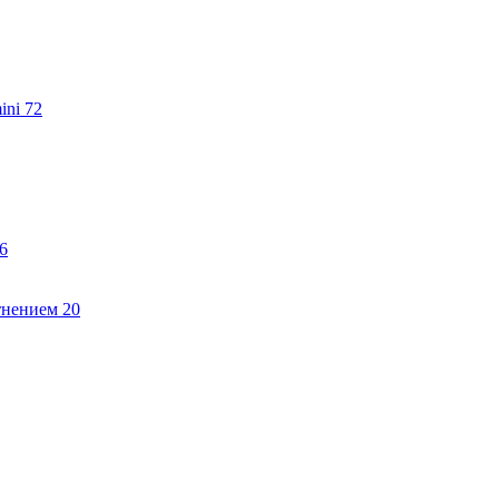
ini
72
6
тнением
20