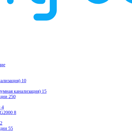
щие
ализация)
10
умная канализация)
15
ации
250
0
4
KG2000
8
2
ции
55