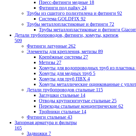
Пресс-фитинги медные
18
Фитинги под пайку
24
Трубы из сшитого полиэтилена и фитинги
92
Система GOLDFIX
92
Трубы металлопластиковые и фитинги
72
Трубы металлопластиковые и фитинги Giacom
Детали трубопроводов, фитинги, хомуты, крепеж
509
Фитинги латунные
262
Элементы для крепления, метизы
89
Крепёжные системы
27
Метизы
27
Хомуты для водопроводных труб из пластика
Хомуты для медных труб
5
Хомуты для труб ПВХ
4
Хомуты металлические оцинкованные с упло
Детали трубопроводов стальные
115
Заглушки стальные
14
Отводы крутоизогнутые стальные
25
Переходы стальные концентрические
62
Тройники стальные
14
Фитинги стальные
43
Запорная арматура и фильтры
165
Задвижки
7