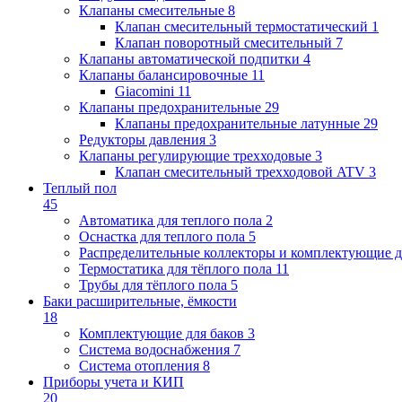
Клапаны cмесительные
8
Клапан cмесительный термостатический
1
Клапан поворотный cмесительный
7
Клапаны автоматической подпитки
4
Клапаны балансировочные
11
Giacomini
11
Клапаны предохранительные
29
Клапаны предохранительные латунные
29
Редукторы давления
3
Клапаны регулирующие трехходовые
3
Клапан смесительный трехходовой ATV
3
Теплый пол
45
Автоматика для теплого пола
2
Оснастка для теплого пола
5
Распределительные коллекторы и комплектующие д
Термостатика для тёплого пола
11
Трубы для тёплого пола
5
Баки расширительные, ёмкости
18
Комплектующие для баков
3
Система водоснабжения
7
Система отопления
8
Приборы учета и КИП
20