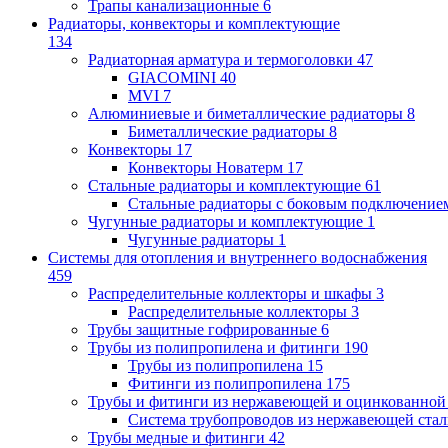
Трапы канализационные
6
Радиаторы, конвекторы и комплектующие
134
Радиаторная арматура и термоголовки
47
GIACOMINI
40
MVI
7
Алюминиевые и биметаллические радиаторы
8
Биметаллические радиаторы
8
Конвекторы
17
Конвекторы Новатерм
17
Стальные радиаторы и комплектующие
61
Стальные радиаторы с боковым подключение
Чугунные радиаторы и комплектующие
1
Чугунные радиаторы
1
Системы для отопления и внутреннего водоснабжения
459
Распределительные коллекторы и шкафы
3
Распределительные коллекторы
3
Трубы защитные гофрированные
6
Трубы из полипропилена и фитинги
190
Трубы из полипропилена
15
Фитинги из полипропилена
175
Трубы и фитинги из нержавеющей и оцинкованной
Система трубопроводов из нержавеющей ст
Трубы медные и фитинги
42