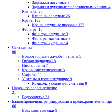
Задвижки латунные
3
Задвижки чугунные с обрезиненым клином
4
Клапаны
26
Клапаны обратные
26
Краны
122
Краны латунные шаровые
122
Фильтры
10
Фильтры латунные
3
Фильтры магнитные
3
Фильтры чугунные
4
Сантехника
86
Водоотводящие желобы и трапы
5
Гибкая подводка
18
Инсталляции
7
Краны сантехнические
3
Сифоны
44
Унитазы и комплектующие
9
Комплектующие для унитазов
9
Наружное водоснабжение
21
Водоочистка
21
Балансировочная, регулирующая и предохранительная ар
66
Воздухоотводчики
8