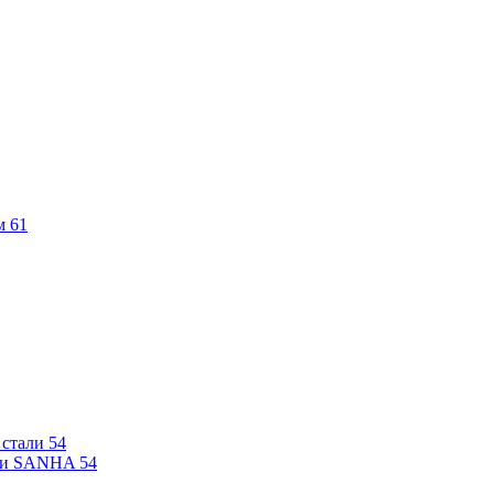
м
61
 стали
54
али SANHA
54