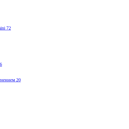
ini
72
6
тнением
20