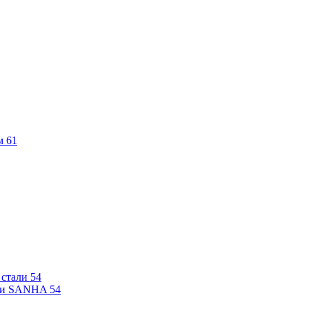
м
61
 стали
54
али SANHA
54