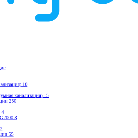
щие
ализация)
10
умная канализация)
15
ации
250
0
4
KG2000
8
2
ции
55