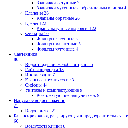
Задвижки латунные
3
Задвижки чугунные с обрезиненым клином
4
Клапаны
26
Клапаны обратные
26
Краны
122
Краны латунные шаровые
122
Фильтры
10
Фильтры латунные
3
Фильтры магнитные
3
Фильтры чугунные
4
Сантехника
86
Водоотводящие желобы и трапы
5
Гибкая подводка
18
Инсталляции
7
Краны сантехнические
3
Сифоны
44
Унитазы и комплектующие
9
Комплектующие для унитазов
9
Наружное водоснабжение
21
Водоочистка
21
Балансировочная, регулирующая и предохранительная ар
66
Воздухоотводчики
8