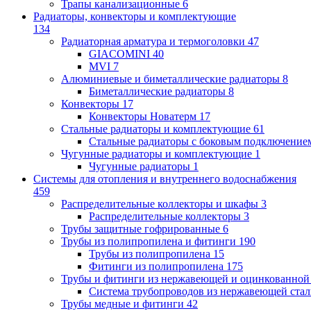
Трапы канализационные
6
Радиаторы, конвекторы и комплектующие
134
Радиаторная арматура и термоголовки
47
GIACOMINI
40
MVI
7
Алюминиевые и биметаллические радиаторы
8
Биметаллические радиаторы
8
Конвекторы
17
Конвекторы Новатерм
17
Стальные радиаторы и комплектующие
61
Стальные радиаторы с боковым подключение
Чугунные радиаторы и комплектующие
1
Чугунные радиаторы
1
Системы для отопления и внутреннего водоснабжения
459
Распределительные коллекторы и шкафы
3
Распределительные коллекторы
3
Трубы защитные гофрированные
6
Трубы из полипропилена и фитинги
190
Трубы из полипропилена
15
Фитинги из полипропилена
175
Трубы и фитинги из нержавеющей и оцинкованной
Система трубопроводов из нержавеющей ст
Трубы медные и фитинги
42