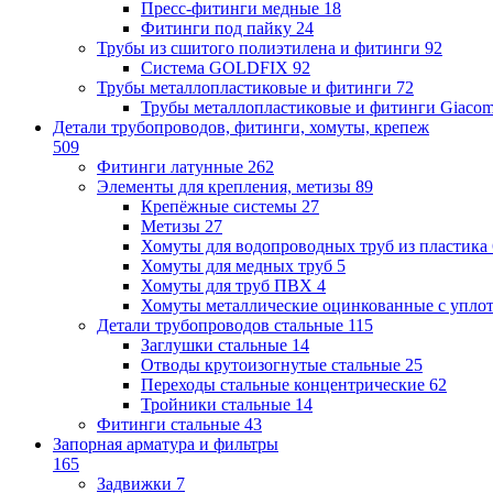
Пресс-фитинги медные
18
Фитинги под пайку
24
Трубы из сшитого полиэтилена и фитинги
92
Система GOLDFIX
92
Трубы металлопластиковые и фитинги
72
Трубы металлопластиковые и фитинги Giacom
Детали трубопроводов, фитинги, хомуты, крепеж
509
Фитинги латунные
262
Элементы для крепления, метизы
89
Крепёжные системы
27
Метизы
27
Хомуты для водопроводных труб из пластика
Хомуты для медных труб
5
Хомуты для труб ПВХ
4
Хомуты металлические оцинкованные с упло
Детали трубопроводов стальные
115
Заглушки стальные
14
Отводы крутоизогнутые стальные
25
Переходы стальные концентрические
62
Тройники стальные
14
Фитинги стальные
43
Запорная арматура и фильтры
165
Задвижки
7