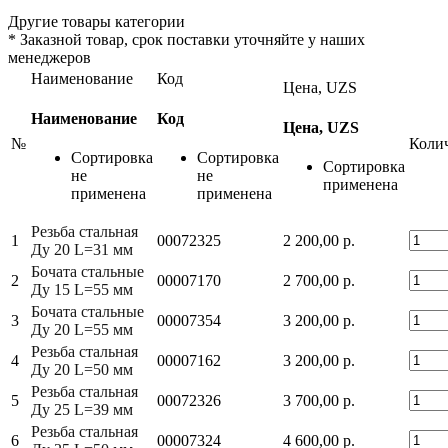
Другие товары категории
*
Заказной товар, срок поставки уточняйте у наших
менеджеров
Наименование
Код
Цена, UZS
Наименование
Код
Цена, UZS
№
Коли
Сортировка
Сортировка
Сортировка
не
не
применена
применена
применена
Резьба стальная
1
00072325
2 200,00 р.
Ду 20 L=31 мм
Бочата стальные
2
00007170
2 700,00 р.
Ду 15 L=55 мм
Бочата стальные
3
00007354
3 200,00 р.
Ду 20 L=55 мм
Резьба стальная
4
00007162
3 200,00 р.
Ду 20 L=50 мм
Резьба стальная
5
00072326
3 700,00 р.
Ду 25 L=39 мм
Резьба стальная
6
00007324
4 600,00 р.