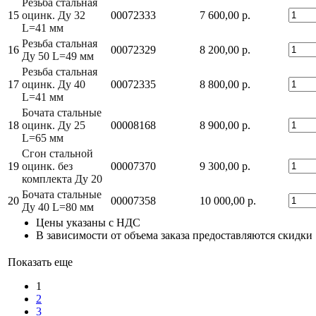
Резьба стальная
15
оцинк. Ду 32
00072333
7 600,00 р.
L=41 мм
Резьба стальная
16
00072329
8 200,00 р.
Ду 50 L=49 мм
Резьба стальная
17
оцинк. Ду 40
00072335
8 800,00 р.
L=41 мм
Бочата стальные
18
оцинк. Ду 25
00008168
8 900,00 р.
L=65 мм
Сгон стальной
19
оцинк. без
00007370
9 300,00 р.
комплекта Ду 20
Бочата стальные
20
00007358
10 000,00 р.
Ду 40 L=80 мм
Цены указаны с НДС
В зависимости от объема заказа предоставляются скидки
Показать еще
1
2
3