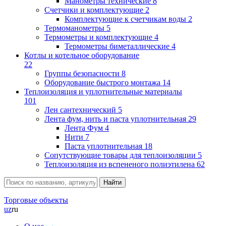
Манометры технические
8
Счетчики и комплектующие
2
Комплектующие к счетчикам воды
2
Термоманометры
5
Термометры и комплектующие
4
Термометры биметаллические
4
Котлы и котельное оборудование
22
Группы безопасности
8
Оборудование быстрого монтажа
14
Теплоизоляция и уплотнительные материалы
101
Лен сантехнический
5
Лента фум, нить и паста уплотнительная
29
Лента Фум
4
Нити
7
Паста уплотнительная
18
Сопутствующие товары для теплоизоляции
5
Теплоизоляция из вспененого полиэтилена
62
Торговые объекты
uz
ru