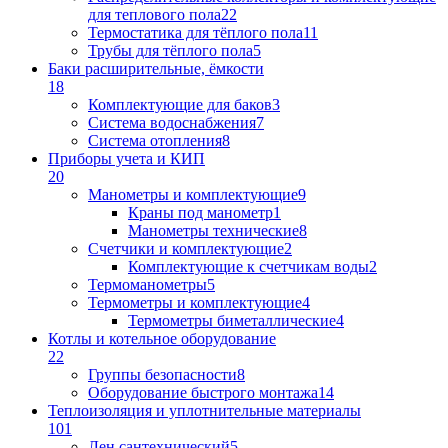
для теплового пола
22
Термостатика для тёплого пола
11
Трубы для тёплого пола
5
Баки расширительные, ёмкости
18
Комплектующие для баков
3
Система водоснабжения
7
Система отопления
8
Приборы учета и КИП
20
Манометры и комплектующие
9
Краны под манометр
1
Манометры технические
8
Счетчики и комплектующие
2
Комплектующие к счетчикам воды
2
Термоманометры
5
Термометры и комплектующие
4
Термометры биметаллические
4
Котлы и котельное оборудование
22
Группы безопасности
8
Оборудование быстрого монтажа
14
Теплоизоляция и уплотнительные материалы
101
Лен сантехнический
5