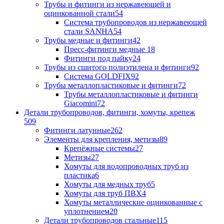
Трубы и фитинги из нержавеющей и
оцинкованной стали
54
Система трубопроводов из нержавеющей
стали SANHA
54
Трубы медные и фитинги
42
Пресс-фитинги медные
18
Фитинги под пайку
24
Трубы из сшитого полиэтилена и фитинги
92
Система GOLDFIX
92
Трубы металлопластиковые и фитинги
72
Трубы металлопластиковые и фитинги
Giacomini
72
Детали трубопроводов, фитинги, хомуты, крепеж
509
Фитинги латунные
262
Элементы для крепления, метизы
89
Крепёжные системы
27
Метизы
27
Хомуты для водопроводных труб из
пластика
6
Хомуты для медных труб
5
Хомуты для труб ПВХ
4
Хомуты металлические оцинкованные с
уплотнением
20
Детали трубопроводов стальные
115