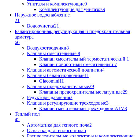
Унитазы и комплектующие
9
Комплектующие для унитазов
9
Наружное водоснабжение
21
Водоочистка
21
Балансировочная, регулирующая и предохранительная
арматура
66
Воздухоотводчики
8
Клапаны cмесительные
8
Клапан cмесительный термостатический
1
Клапан поворотный cмесительный
7
Клапаны автоматической подпитки
4
Клапаны балансировочные
11
Giacomini
11
Клапаны предохранительные
29
Клапаны предохранительные латунные
29
Редукторы давления
3
Клапаны регулирующие трехходовые
3
Клапан смесительный трехходовой ATV
3
Теплый пол
45
Автоматика для теплого пола
2
Оснастка для теплого пола
5
Распределительные коллекторы и комплектующие