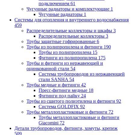
подключением
61
Чугунные радиаторы и комплектующие
1
Чугунные радиаторы
1
Системы для отопления и внутреннего водоснабжения
459
Распределительные коллекторы и шкафы
3
Распределительные коллекторы
3
Трубы защитные гофрированные
6
Трубы из полипропилена и фитинги
190
Трубы из полипропилена
15
Фитинги из полипропилена
175
Трубы и фитинги из нержавеющей и
оцинкованной стали
54
Система трубопроводов из нержавеющей
стали SANHA
54
Трубы медные и фитинги
42
Пресс-фитинги медные
18
Фитинги под пайку
24
Трубы из сшитого полиэтилена и фитинги
92
Система GOLDFIX
92
Трубы металлопластиковые и фитинги
72
Трубы металлопластиковые и фитинги
Giacomini
72
Детали трубопроводов, фитинги, хомуты, крепеж
509