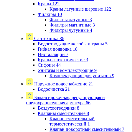
Краны
122
Краны латунные шаровые
122
Фильтры
10
Фильтры латунные
3
Фильтры магнитные
3
Фильтры чугунные
4
Сантехника
86
Водоотводящие желобы и трапы
5
Гибкая подводка
18
Инсталляции
7
Краны сантехнические
3
Сифоны
44
Унитазы и комплектующие
9
Комплектующие для унитазов
9
Наружное водоснабжение
21
Водоочистка
21
Балансировочная, регулирующая и
предохранительная арматура
66
Воздухоотводчики
8
Клапаны cмесительные
8
Клапан cмесительный
термостатический
1
Клапан поворотный cмесительный
7