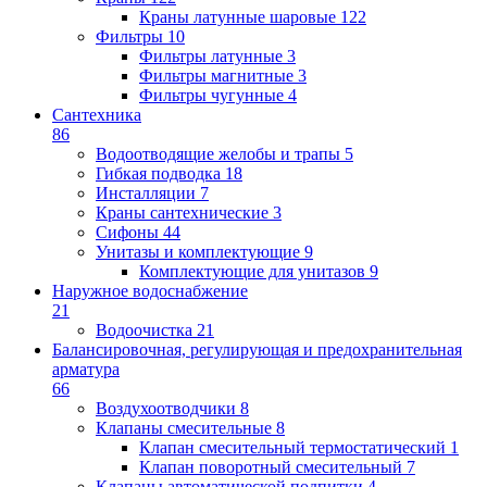
Краны латунные шаровые
122
Фильтры
10
Фильтры латунные
3
Фильтры магнитные
3
Фильтры чугунные
4
Сантехника
86
Водоотводящие желобы и трапы
5
Гибкая подводка
18
Инсталляции
7
Краны сантехнические
3
Сифоны
44
Унитазы и комплектующие
9
Комплектующие для унитазов
9
Наружное водоснабжение
21
Водоочистка
21
Балансировочная, регулирующая и предохранительная
арматура
66
Воздухоотводчики
8
Клапаны cмесительные
8
Клапан cмесительный термостатический
1
Клапан поворотный cмесительный
7
Клапаны автоматической подпитки
4