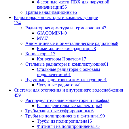
Фасонные части ПВХ для наружной
канализации
55
Трапы канализационные
6
Радиаторы, конвекторы и комплектующие
134
Радиаторная арматура и термоголовки
47
GIACOMINI
40
MVI
7
Алюминиевые и биметаллические радиаторы
8
Биметаллические радиаторы
8
Конвекторы
17
Конвекторы Новатерм
17
Стальные радиаторы и комплектующие
61
Стальные радиаторы с боковым
подключением
61
Чугунные радиаторы и комплектующие
1
Чугунные радиаторы
1
Системы для отопления и внутреннего водоснабжения
459
Распределительные коллекторы и шкафы
3
Распределительные коллекторы
3
Трубы защитные гофрированные
6
Трубы из полипропилена и фитинги
190
Трубы из полипропилена
15
Фитинги из полипропилена
175