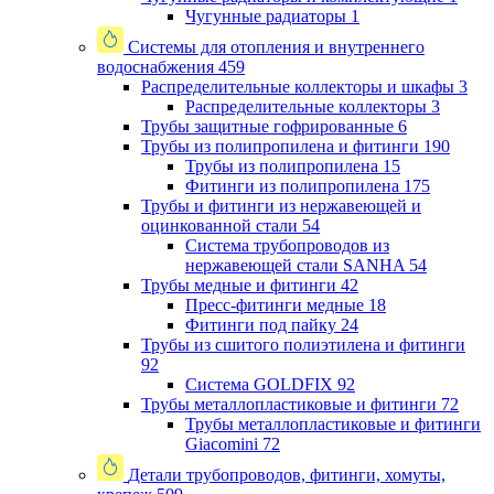
Чугунные радиаторы
1
Системы для отопления и внутреннего
водоснабжения
459
Распределительные коллекторы и шкафы
3
Распределительные коллекторы
3
Трубы защитные гофрированные
6
Трубы из полипропилена и фитинги
190
Трубы из полипропилена
15
Фитинги из полипропилена
175
Трубы и фитинги из нержавеющей и
оцинкованной стали
54
Система трубопроводов из
нержавеющей стали SANHA
54
Трубы медные и фитинги
42
Пресс-фитинги медные
18
Фитинги под пайку
24
Трубы из сшитого полиэтилена и фитинги
92
Система GOLDFIX
92
Трубы металлопластиковые и фитинги
72
Трубы металлопластиковые и фитинги
Giacomini
72
Детали трубопроводов, фитинги, хомуты,