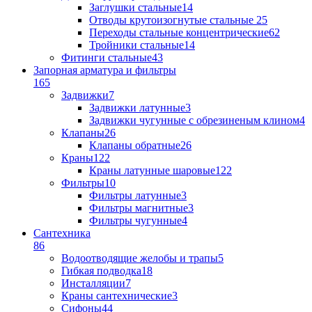
Заглушки стальные
14
Отводы крутоизогнутые стальные
25
Переходы стальные концентрические
62
Тройники стальные
14
Фитинги стальные
43
Запорная арматура и фильтры
165
Задвижки
7
Задвижки латунные
3
Задвижки чугунные с обрезиненым клином
4
Клапаны
26
Клапаны обратные
26
Краны
122
Краны латунные шаровые
122
Фильтры
10
Фильтры латунные
3
Фильтры магнитные
3
Фильтры чугунные
4
Сантехника
86
Водоотводящие желобы и трапы
5
Гибкая подводка
18
Инсталляции
7
Краны сантехнические
3
Сифоны
44