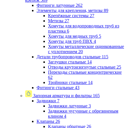
крепеж
509
Фитинги латунные
262
Элементы для крепления, метизы
89
Крепёжные системы
27
Метизы
27
Хомуты для водопроводных труб из
пластика
6
Хомуты для медных труб
5
Хомуты для труб ПВХ
4
Хомуты металлические оцинкованные
с уплотнением
20
Детали трубопроводов стальные
115
Заглушки стальные
14
Отводы крутоизогнутые стальные
25
Переходы стальные концентрические
62
Тройники стальные
14
Фитинги стальные
43
Запорная арматура и фильтры
165
Задвижки
7
Задвижки латунные
3
Задвижки чугунные с обрезиненым
клином
4
Клапаны
26
Клапаны обратные
26