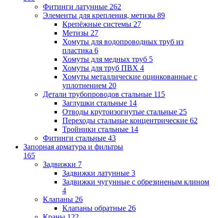
Фитинги латунные
262
Элементы для крепления, метизы
89
Крепёжные системы
27
Метизы
27
Хомуты для водопроводных труб из
пластика
6
Хомуты для медных труб
5
Хомуты для труб ПВХ
4
Хомуты металлические оцинкованные с
уплотнением
20
Детали трубопроводов стальные
115
Заглушки стальные
14
Отводы крутоизогнутые стальные
25
Переходы стальные концентрические
62
Тройники стальные
14
Фитинги стальные
43
Запорная арматура и фильтры
165
Задвижки
7
Задвижки латунные
3
Задвижки чугунные с обрезиненым клином
4
Клапаны
26
Клапаны обратные
26
Краны
122