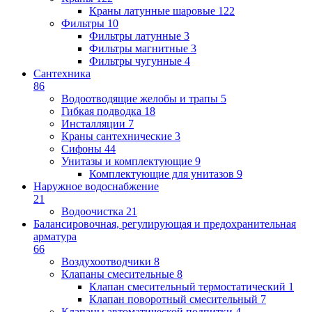
Краны латунные шаровые
122
Фильтры
10
Фильтры латунные
3
Фильтры магнитные
3
Фильтры чугунные
4
Сантехника
86
Водоотводящие желобы и трапы
5
Гибкая подводка
18
Инсталляции
7
Краны сантехнические
3
Сифоны
44
Унитазы и комплектующие
9
Комплектующие для унитазов
9
Наружное водоснабжение
21
Водоочистка
21
Балансировочная, регулирующая и предохранительная
арматура
66
Воздухоотводчики
8
Клапаны cмесительные
8
Клапан cмесительный термостатический
1
Клапан поворотный cмесительный
7
Клапаны автоматической подпитки
4