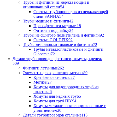
Трубы и фитинги из нержавеющей и
оцинкованной стали
54
Система трубопроводов из нержавеющей
стали SANHA
54
Трубы медные и фитинги
42
Пресс-фитинги медные
18
Фитинги под пайку
24
Трубы из сшитого полиэтилена и фитинги
92
Система GOLDFIX
92
Трубы металлопластиковые и фитинги
72
Трубы металлопластиковые и фитинги
Giacomini
72
Детали трубопроводов, фитинги, хомуты, крепеж
509
Фитинги латунные
262
Элементы для крепления, метизы
89
Крепёжные системы
27
Метизы
27
Хомуты для водопроводных труб из
пластика
6
Хомуты для медных труб
5
Хомуты для труб ПВХ
4
Хомуты металлические оцинкованные с
уплотнением
20
Детали трубопроводов стальные
115