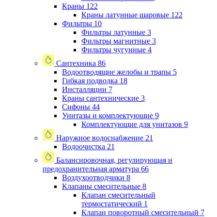
Краны
122
Краны латунные шаровые
122
Фильтры
10
Фильтры латунные
3
Фильтры магнитные
3
Фильтры чугунные
4
Сантехника
86
Водоотводящие желобы и трапы
5
Гибкая подводка
18
Инсталляции
7
Краны сантехнические
3
Сифоны
44
Унитазы и комплектующие
9
Комплектующие для унитазов
9
Наружное водоснабжение
21
Водоочистка
21
Балансировочная, регулирующая и
предохранительная арматура
66
Воздухоотводчики
8
Клапаны cмесительные
8
Клапан cмесительный
термостатический
1
Клапан поворотный cмесительный
7