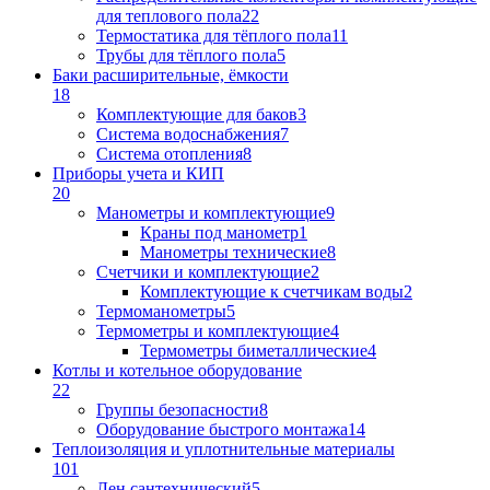
для теплового пола
22
Термостатика для тёплого пола
11
Трубы для тёплого пола
5
Баки расширительные, ёмкости
18
Комплектующие для баков
3
Система водоснабжения
7
Система отопления
8
Приборы учета и КИП
20
Манометры и комплектующие
9
Краны под манометр
1
Манометры технические
8
Счетчики и комплектующие
2
Комплектующие к счетчикам воды
2
Термоманометры
5
Термометры и комплектующие
4
Термометры биметаллические
4
Котлы и котельное оборудование
22
Группы безопасности
8
Оборудование быстрого монтажа
14
Теплоизоляция и уплотнительные материалы
101
Лен сантехнический
5