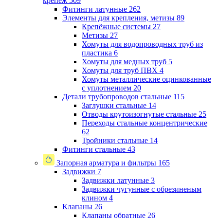
крепеж
509
Фитинги латунные
262
Элементы для крепления, метизы
89
Крепёжные системы
27
Метизы
27
Хомуты для водопроводных труб из
пластика
6
Хомуты для медных труб
5
Хомуты для труб ПВХ
4
Хомуты металлические оцинкованные
с уплотнением
20
Детали трубопроводов стальные
115
Заглушки стальные
14
Отводы крутоизогнутые стальные
25
Переходы стальные концентрические
62
Тройники стальные
14
Фитинги стальные
43
Запорная арматура и фильтры
165
Задвижки
7
Задвижки латунные
3
Задвижки чугунные с обрезиненым
клином
4
Клапаны
26
Клапаны обратные
26