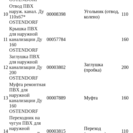
Отвод ПВХ
наруж. канал. Ду
Угольник (отвод,
10
00008398
110
110х67*
колено)
OSTENDORF
Крышка ПВХ
для наружной
11
канализации Ду
00057784
160
160
OSTENDORF
Заглушка ПВХ
для наружной
Заглушка
12
канализации Ду
00003802
200
(пробка)
200
OSTENDORF
Муфта ремонтная
ПВХ для
наружной
13
00007889
Муфта
160
канализации Ду
160
OSTENDORF
Переходник на
чугун ПВХ для
наружной
Переход
14
00003815
110