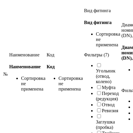
Вид фитинга
Вид фитинга
Диам
номи
Сортировка
(DN),
не
применена
Диам
номи
Фильтры (7)
Наименование
Код
(DN)
Наименование
Код
Угольник
№
(отвод,
Сортировка
Сортировка
колено)
не
не
Муфта
применена
применена
Фильт
Переход
(редукция)
Отвод
Ревизия
Заглушка
(пробка)