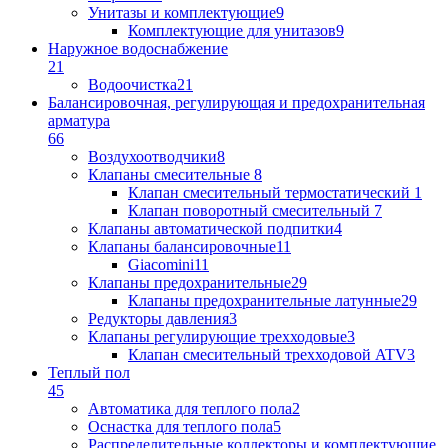
Унитазы и комплектующие
9
Комплектующие для унитазов
9
Наружное водоснабжение
21
Водоочистка
21
Балансировочная, регулирующая и предохранительная
арматура
66
Воздухоотводчики
8
Клапаны cмесительные
8
Клапан cмесительный термостатический
1
Клапан поворотный cмесительный
7
Клапаны автоматической подпитки
4
Клапаны балансировочные
11
Giacomini
11
Клапаны предохранительные
29
Клапаны предохранительные латунные
29
Редукторы давления
3
Клапаны регулирующие трехходовые
3
Клапан смесительный трехходовой ATV
3
Теплый пол
45
Автоматика для теплого пола
2
Оснастка для теплого пола
5
Распределительные коллекторы и комплектующие