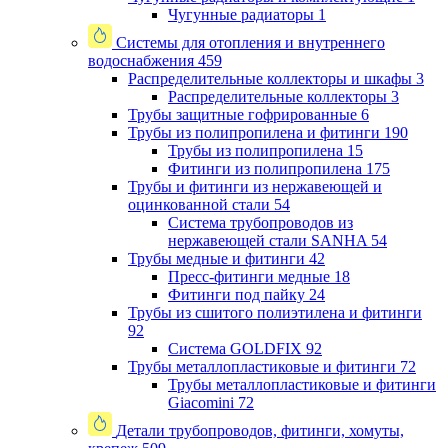
Чугунные радиаторы
1
Системы для отопления и внутреннего
водоснабжения
459
Распределительные коллекторы и шкафы
3
Распределительные коллекторы
3
Трубы защитные гофрированные
6
Трубы из полипропилена и фитинги
190
Трубы из полипропилена
15
Фитинги из полипропилена
175
Трубы и фитинги из нержавеющей и
оцинкованной стали
54
Система трубопроводов из
нержавеющей стали SANHA
54
Трубы медные и фитинги
42
Пресс-фитинги медные
18
Фитинги под пайку
24
Трубы из сшитого полиэтилена и фитинги
92
Система GOLDFIX
92
Трубы металлопластиковые и фитинги
72
Трубы металлопластиковые и фитинги
Giacomini
72
Детали трубопроводов, фитинги, хомуты,