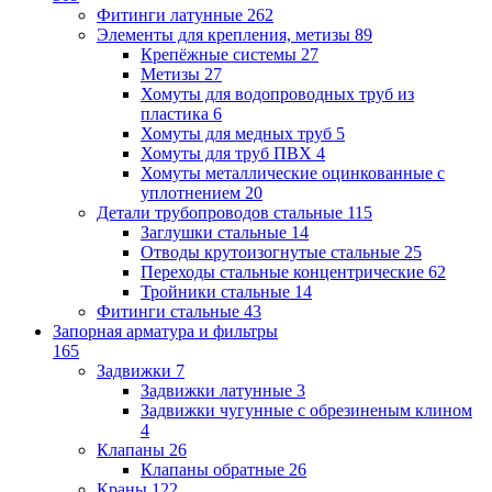
Фитинги латунные
262
Элементы для крепления, метизы
89
Крепёжные системы
27
Метизы
27
Хомуты для водопроводных труб из
пластика
6
Хомуты для медных труб
5
Хомуты для труб ПВХ
4
Хомуты металлические оцинкованные с
уплотнением
20
Детали трубопроводов стальные
115
Заглушки стальные
14
Отводы крутоизогнутые стальные
25
Переходы стальные концентрические
62
Тройники стальные
14
Фитинги стальные
43
Запорная арматура и фильтры
165
Задвижки
7
Задвижки латунные
3
Задвижки чугунные с обрезиненым клином
4
Клапаны
26
Клапаны обратные
26
Краны
122