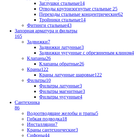
Заглушки стальные
14
Отводы крутоизогнутые стальные
25
Переходы стальные концентрические
62
Тройники стальные
14
Фитинги стальные
43
Запорная арматура и фильтры
165
Задвижки
7
Задвижки латунные
3
Задвижки чугунные с обрезиненым клином
4
Клапаны
26
Клапаны обратные
26
Краны
122
Краны латунные шаровые
122
Фильтры
10
Фильтры латунные
3
Фильтры магнитные
3
Фильтры чугунные
4
Сантехника
86
Водоотводящие желобы и трапы
5
Гибкая подводка
18
Инсталляции
7
Краны сантехнические
3
Сифоны
44