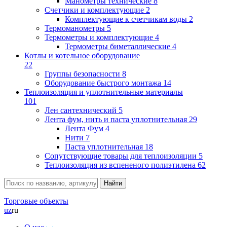
Манометры технические
8
Счетчики и комплектующие
2
Комплектующие к счетчикам воды
2
Термоманометры
5
Термометры и комплектующие
4
Термометры биметаллические
4
Котлы и котельное оборудование
22
Группы безопасности
8
Оборудование быстрого монтажа
14
Теплоизоляция и уплотнительные материалы
101
Лен сантехнический
5
Лента фум, нить и паста уплотнительная
29
Лента Фум
4
Нити
7
Паста уплотнительная
18
Сопутствующие товары для теплоизоляции
5
Теплоизоляция из вспененого полиэтилена
62
Торговые объекты
uz
ru