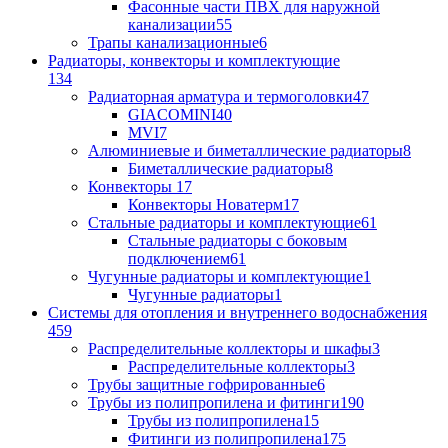
Фасонные части ПВХ для наружной
канализации
55
Трапы канализационные
6
Радиаторы, конвекторы и комплектующие
134
Радиаторная арматура и термоголовки
47
GIACOMINI
40
MVI
7
Алюминиевые и биметаллические радиаторы
8
Биметаллические радиаторы
8
Конвекторы
17
Конвекторы Новатерм
17
Стальные радиаторы и комплектующие
61
Стальные радиаторы с боковым
подключением
61
Чугунные радиаторы и комплектующие
1
Чугунные радиаторы
1
Системы для отопления и внутреннего водоснабжения
459
Распределительные коллекторы и шкафы
3
Распределительные коллекторы
3
Трубы защитные гофрированные
6
Трубы из полипропилена и фитинги
190
Трубы из полипропилена
15
Фитинги из полипропилена
175