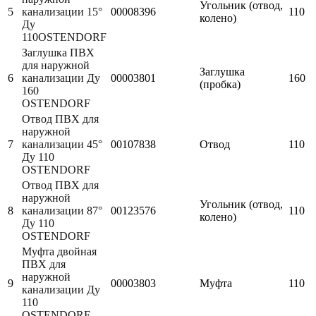
Угольник (отвод,
5
канализации 15°
00008396
110
колено)
Ду
110OSTENDORF
Заглушка ПВХ
для наружной
Заглушка
6
канализации Ду
00003801
160
(пробка)
160
OSTENDORF
Отвод ПВХ для
наружной
7
канализации 45°
00107838
Отвод
110
Ду 110
OSTENDORF
Отвод ПВХ для
наружной
Угольник (отвод,
8
канализации 87°
00123576
110
колено)
Ду 110
OSTENDORF
Муфта двойная
ПВХ для
наружной
9
00003803
Муфта
110
канализации Ду
110
OSTENDORF