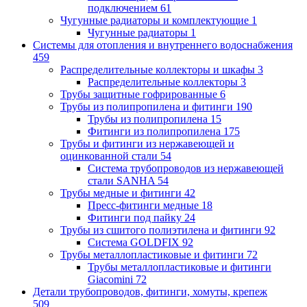
подключением
61
Чугунные радиаторы и комплектующие
1
Чугунные радиаторы
1
Системы для отопления и внутреннего водоснабжения
459
Распределительные коллекторы и шкафы
3
Распределительные коллекторы
3
Трубы защитные гофрированные
6
Трубы из полипропилена и фитинги
190
Трубы из полипропилена
15
Фитинги из полипропилена
175
Трубы и фитинги из нержавеющей и
оцинкованной стали
54
Система трубопроводов из нержавеющей
стали SANHA
54
Трубы медные и фитинги
42
Пресс-фитинги медные
18
Фитинги под пайку
24
Трубы из сшитого полиэтилена и фитинги
92
Система GOLDFIX
92
Трубы металлопластиковые и фитинги
72
Трубы металлопластиковые и фитинги
Giacomini
72
Детали трубопроводов, фитинги, хомуты, крепеж
509