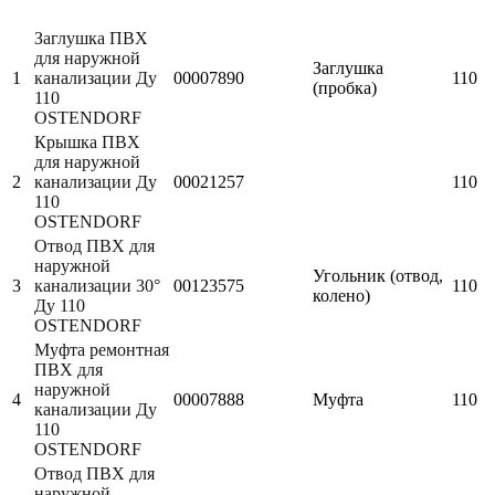
Заглушка ПВХ
для наружной
Заглушка
1
канализации Ду
00007890
110
(пробка)
110
OSTENDORF
Крышка ПВХ
для наружной
2
канализации Ду
00021257
110
110
OSTENDORF
Отвод ПВХ для
наружной
Угольник (отвод,
3
канализации 30°
00123575
110
колено)
Ду 110
OSTENDORF
Муфта ремонтная
ПВХ для
наружной
4
00007888
Муфта
110
канализации Ду
110
OSTENDORF
Отвод ПВХ для
наружной