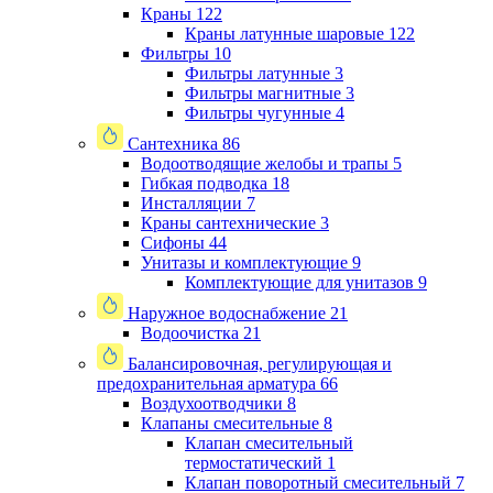
Краны
122
Краны латунные шаровые
122
Фильтры
10
Фильтры латунные
3
Фильтры магнитные
3
Фильтры чугунные
4
Сантехника
86
Водоотводящие желобы и трапы
5
Гибкая подводка
18
Инсталляции
7
Краны сантехнические
3
Сифоны
44
Унитазы и комплектующие
9
Комплектующие для унитазов
9
Наружное водоснабжение
21
Водоочистка
21
Балансировочная, регулирующая и
предохранительная арматура
66
Воздухоотводчики
8
Клапаны cмесительные
8
Клапан cмесительный
термостатический
1
Клапан поворотный cмесительный
7