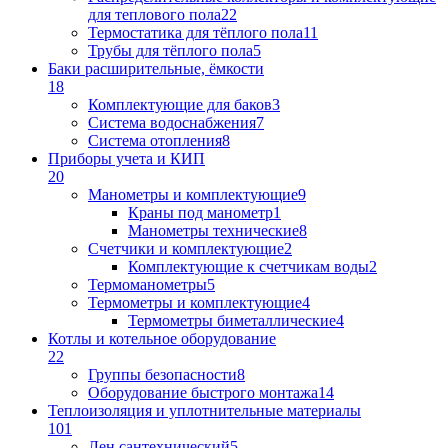
для теплового пола
22
Термостатика для тёплого пола
11
Трубы для тёплого пола
5
Баки расширительные, ёмкости
18
Комплектующие для баков
3
Система водоснабжения
7
Система отопления
8
Приборы учета и КИП
20
Манометры и комплектующие
9
Краны под манометр
1
Манометры технические
8
Счетчики и комплектующие
2
Комплектующие к счетчикам воды
2
Термоманометры
5
Термометры и комплектующие
4
Термометры биметаллические
4
Котлы и котельное оборудование
22
Группы безопасности
8
Оборудование быстрого монтажа
14
Теплоизоляция и уплотнительные материалы
101
Лен сантехнический
5