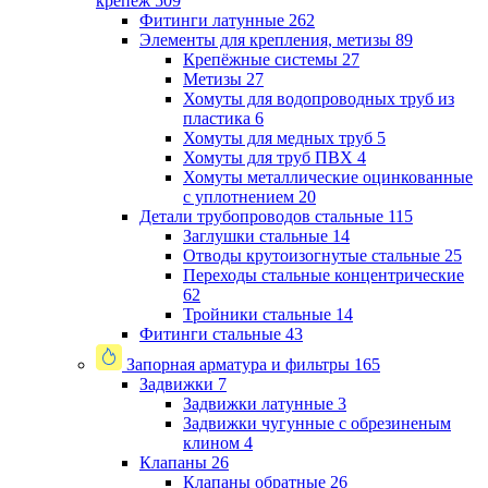
крепеж
509
Фитинги латунные
262
Элементы для крепления, метизы
89
Крепёжные системы
27
Метизы
27
Хомуты для водопроводных труб из
пластика
6
Хомуты для медных труб
5
Хомуты для труб ПВХ
4
Хомуты металлические оцинкованные
с уплотнением
20
Детали трубопроводов стальные
115
Заглушки стальные
14
Отводы крутоизогнутые стальные
25
Переходы стальные концентрические
62
Тройники стальные
14
Фитинги стальные
43
Запорная арматура и фильтры
165
Задвижки
7
Задвижки латунные
3
Задвижки чугунные с обрезиненым
клином
4
Клапаны
26
Клапаны обратные
26