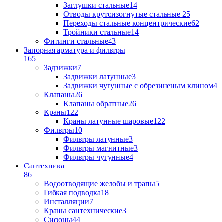
Заглушки стальные
14
Отводы крутоизогнутые стальные
25
Переходы стальные концентрические
62
Тройники стальные
14
Фитинги стальные
43
Запорная арматура и фильтры
165
Задвижки
7
Задвижки латунные
3
Задвижки чугунные с обрезиненым клином
4
Клапаны
26
Клапаны обратные
26
Краны
122
Краны латунные шаровые
122
Фильтры
10
Фильтры латунные
3
Фильтры магнитные
3
Фильтры чугунные
4
Сантехника
86
Водоотводящие желобы и трапы
5
Гибкая подводка
18
Инсталляции
7
Краны сантехнические
3
Сифоны
44