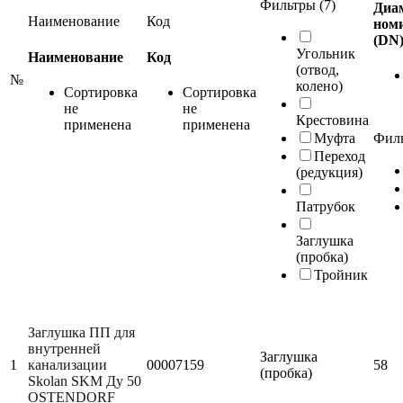
Фильтры (7)
Диа
Наименование
Код
ном
(DN)
Угольник
Наименование
Код
(отвод,
№
колено)
Сортировка
Сортировка
не
не
Крестовина
применена
применена
Муфта
Филь
Переход
(редукция)
Патрубок
Заглушка
(пробка)
Тройник
Заглушка ПП для
внутренней
Заглушка
1
канализации
00007159
58
(пробка)
Skolan SKM Ду 50
OSTENDORF