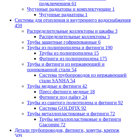
подключением
61
Чугунные радиаторы и комплектующие
1
Чугунные радиаторы
1
Системы для отопления и внутреннего водоснабжения
459
Распределительные коллекторы и шкафы
3
Распределительные коллекторы
3
Трубы защитные гофрированные
6
Трубы из полипропилена и фитинги
190
Трубы из полипропилена
15
Фитинги из полипропилена
175
Трубы и фитинги из нержавеющей и
оцинкованной стали
54
Система трубопроводов из нержавеющей
стали SANHA
54
Трубы медные и фитинги
42
Пресс-фитинги медные
18
Фитинги под пайку
24
Трубы из сшитого полиэтилена и фитинги
92
Система GOLDFIX
92
Трубы металлопластиковые и фитинги
72
Трубы металлопластиковые и фитинги
Giacomini
72
Детали трубопроводов, фитинги, хомуты, крепеж
509