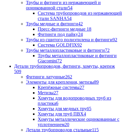
Трубы и фитинги из нержавеющей и
оцинкованной стали
54
Система трубопроводов из нержавеющей
стали SANHA
54
Трубы медные и фитинги
42
Пресс-фитинги медные
18
Фитинги под пайку
24
Трубы из сшитого полиэтилена и фитинги
92
Система GOLDFIX
92
Трубы металлопластиковые и фитинги
72
Трубы металлопластиковые и фитинги
Giacomini
72
Детали трубопроводов, фитинги, хомуты, крепеж
509
Фитинги латунные
262
Элементы для крепления, метизы
89
Крепёжные системы
27
Метизы
27
Хомуты для водопроводных труб из
пластика
6
Хомуты для медных труб
5
Хомуты для труб ПВХ
4
Хомуты металлические оцинкованные с
уплотнением
20
Детали трубопроводов стальные
115