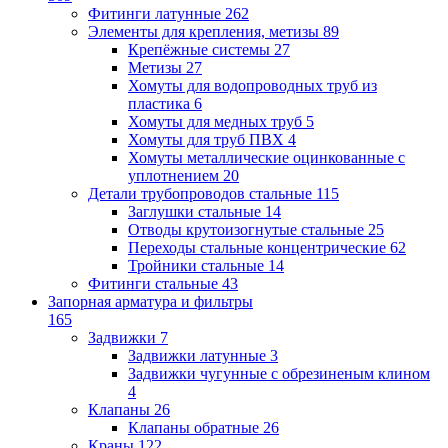
Фитинги латунные
262
Элементы для крепления, метизы
89
Крепёжные системы
27
Метизы
27
Хомуты для водопроводных труб из
пластика
6
Хомуты для медных труб
5
Хомуты для труб ПВХ
4
Хомуты металлические оцинкованные с
уплотнением
20
Детали трубопроводов стальные
115
Заглушки стальные
14
Отводы крутоизогнутые стальные
25
Переходы стальные концентрические
62
Тройники стальные
14
Фитинги стальные
43
Запорная арматура и фильтры
165
Задвижки
7
Задвижки латунные
3
Задвижки чугунные с обрезиненым клином
4
Клапаны
26
Клапаны обратные
26
Краны
122