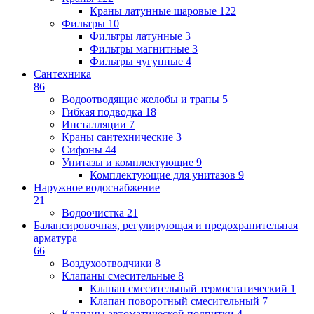
Краны латунные шаровые
122
Фильтры
10
Фильтры латунные
3
Фильтры магнитные
3
Фильтры чугунные
4
Сантехника
86
Водоотводящие желобы и трапы
5
Гибкая подводка
18
Инсталляции
7
Краны сантехнические
3
Сифоны
44
Унитазы и комплектующие
9
Комплектующие для унитазов
9
Наружное водоснабжение
21
Водоочистка
21
Балансировочная, регулирующая и предохранительная
арматура
66
Воздухоотводчики
8
Клапаны cмесительные
8
Клапан cмесительный термостатический
1
Клапан поворотный cмесительный
7
Клапаны автоматической подпитки
4