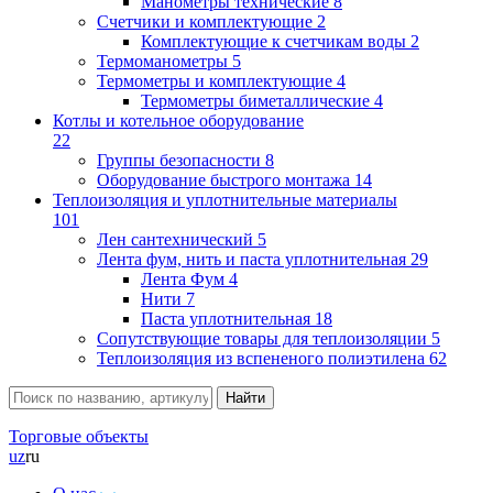
Манометры технические
8
Счетчики и комплектующие
2
Комплектующие к счетчикам воды
2
Термоманометры
5
Термометры и комплектующие
4
Термометры биметаллические
4
Котлы и котельное оборудование
22
Группы безопасности
8
Оборудование быстрого монтажа
14
Теплоизоляция и уплотнительные материалы
101
Лен сантехнический
5
Лента фум, нить и паста уплотнительная
29
Лента Фум
4
Нити
7
Паста уплотнительная
18
Сопутствующие товары для теплоизоляции
5
Теплоизоляция из вспененого полиэтилена
62
Торговые объекты
uz
ru