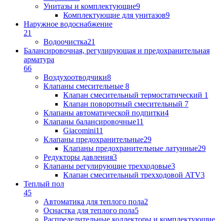
Унитазы и комплектующие
9
Комплектующие для унитазов
9
Наружное водоснабжение
21
Водоочистка
21
Балансировочная, регулирующая и предохранительная
арматура
66
Воздухоотводчики
8
Клапаны cмесительные
8
Клапан cмесительный термостатический
1
Клапан поворотный cмесительный
7
Клапаны автоматической подпитки
4
Клапаны балансировочные
11
Giacomini
11
Клапаны предохранительные
29
Клапаны предохранительные латунные
29
Редукторы давления
3
Клапаны регулирующие трехходовые
3
Клапан смесительный трехходовой ATV
3
Теплый пол
45
Автоматика для теплого пола
2
Оснастка для теплого пола
5
Распределительные коллекторы и комплектующие