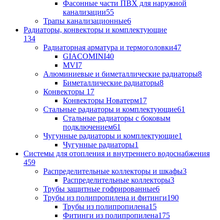
Фасонные части ПВХ для наружной
канализации
55
Трапы канализационные
6
Радиаторы, конвекторы и комплектующие
134
Радиаторная арматура и термоголовки
47
GIACOMINI
40
MVI
7
Алюминиевые и биметаллические радиаторы
8
Биметаллические радиаторы
8
Конвекторы
17
Конвекторы Новатерм
17
Стальные радиаторы и комплектующие
61
Стальные радиаторы с боковым
подключением
61
Чугунные радиаторы и комплектующие
1
Чугунные радиаторы
1
Системы для отопления и внутреннего водоснабжения
459
Распределительные коллекторы и шкафы
3
Распределительные коллекторы
3
Трубы защитные гофрированные
6
Трубы из полипропилена и фитинги
190
Трубы из полипропилена
15
Фитинги из полипропилена
175