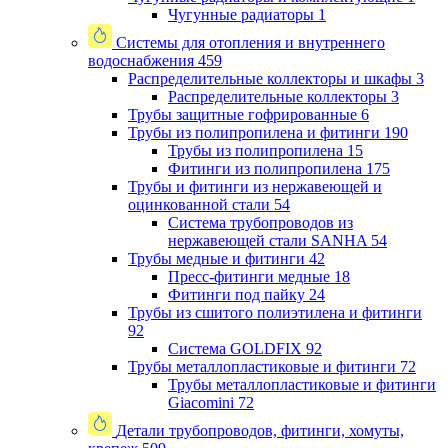
Чугунные радиаторы
1
Системы для отопления и внутреннего
водоснабжения
459
Распределительные коллекторы и шкафы
3
Распределительные коллекторы
3
Трубы защитные гофрированные
6
Трубы из полипропилена и фитинги
190
Трубы из полипропилена
15
Фитинги из полипропилена
175
Трубы и фитинги из нержавеющей и
оцинкованной стали
54
Система трубопроводов из
нержавеющей стали SANHA
54
Трубы медные и фитинги
42
Пресс-фитинги медные
18
Фитинги под пайку
24
Трубы из сшитого полиэтилена и фитинги
92
Система GOLDFIX
92
Трубы металлопластиковые и фитинги
72
Трубы металлопластиковые и фитинги
Giacomini
72
Детали трубопроводов, фитинги, хомуты,