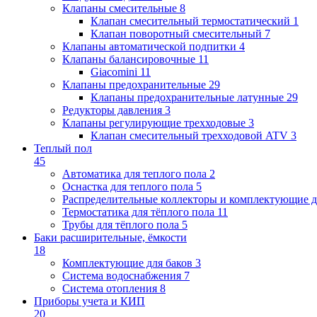
Клапаны cмесительные
8
Клапан cмесительный термостатический
1
Клапан поворотный cмесительный
7
Клапаны автоматической подпитки
4
Клапаны балансировочные
11
Giacomini
11
Клапаны предохранительные
29
Клапаны предохранительные латунные
29
Редукторы давления
3
Клапаны регулирующие трехходовые
3
Клапан смесительный трехходовой ATV
3
Теплый пол
45
Автоматика для теплого пола
2
Оснастка для теплого пола
5
Распределительные коллекторы и комплектующие д
Термостатика для тёплого пола
11
Трубы для тёплого пола
5
Баки расширительные, ёмкости
18
Комплектующие для баков
3
Система водоснабжения
7
Система отопления
8
Приборы учета и КИП
20