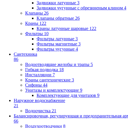
Задвижки латунные
3
Задвижки чугунные с обрезиненым клином
4
Клапаны
26
Клапаны обратные
26
Краны
122
Краны латунные шаровые
122
Фильтры
10
Фильтры латунные
3
Фильтры магнитные
3
Фильтры чугунные
4
Сантехника
86
Водоотводящие желобы и трапы
5
Гибкая подводка
18
Инсталляции
7
Краны сантехнические
3
Сифоны
44
Унитазы и комплектующие
9
Комплектующие для унитазов
9
Наружное водоснабжение
21
Водоочистка
21
Балансировочная, регулирующая и предохранительная ар
66
Воздухоотводчики
8