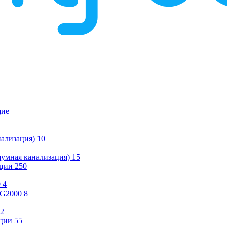
щие
ализация)
10
умная канализация)
15
ации
250
0
4
KG2000
8
2
ции
55