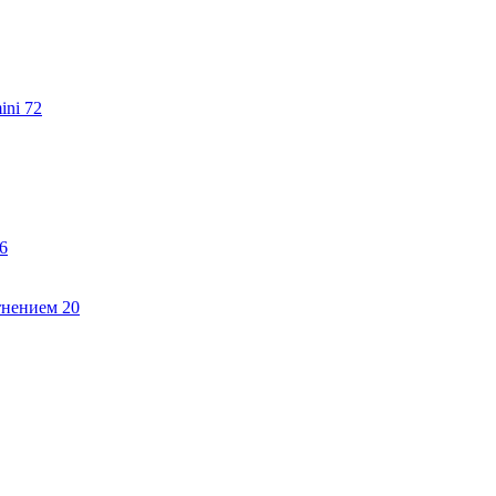
ini
72
6
тнением
20