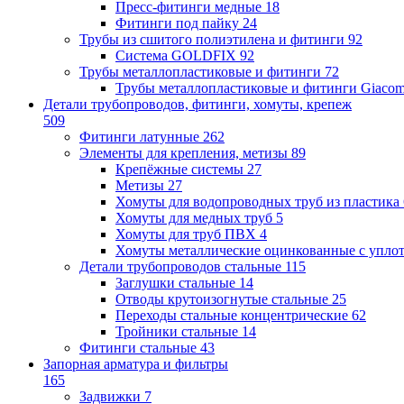
Пресс-фитинги медные
18
Фитинги под пайку
24
Трубы из сшитого полиэтилена и фитинги
92
Система GOLDFIX
92
Трубы металлопластиковые и фитинги
72
Трубы металлопластиковые и фитинги Giacom
Детали трубопроводов, фитинги, хомуты, крепеж
509
Фитинги латунные
262
Элементы для крепления, метизы
89
Крепёжные системы
27
Метизы
27
Хомуты для водопроводных труб из пластика
Хомуты для медных труб
5
Хомуты для труб ПВХ
4
Хомуты металлические оцинкованные с упло
Детали трубопроводов стальные
115
Заглушки стальные
14
Отводы крутоизогнутые стальные
25
Переходы стальные концентрические
62
Тройники стальные
14
Фитинги стальные
43
Запорная арматура и фильтры
165
Задвижки
7