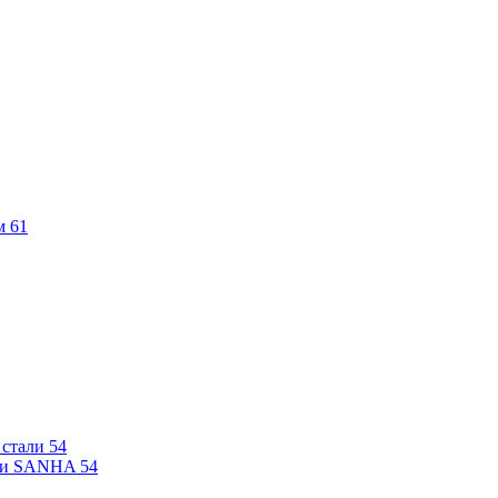
м
61
 стали
54
али SANHA
54