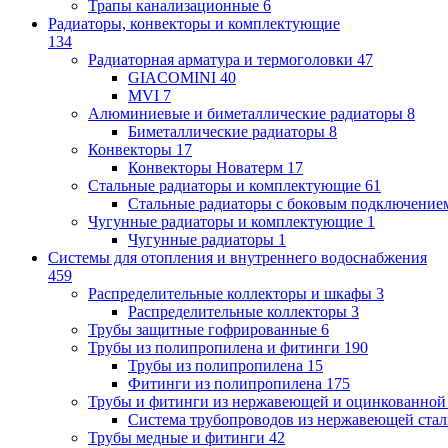
Трапы канализационные
6
Радиаторы, конвекторы и комплектующие
134
Радиаторная арматура и термоголовки
47
GIACOMINI
40
MVI
7
Алюминиевые и биметаллические радиаторы
8
Биметаллические радиаторы
8
Конвекторы
17
Конвекторы Новатерм
17
Стальные радиаторы и комплектующие
61
Стальные радиаторы с боковым подключение
Чугунные радиаторы и комплектующие
1
Чугунные радиаторы
1
Системы для отопления и внутреннего водоснабжения
459
Распределительные коллекторы и шкафы
3
Распределительные коллекторы
3
Трубы защитные гофрированные
6
Трубы из полипропилена и фитинги
190
Трубы из полипропилена
15
Фитинги из полипропилена
175
Трубы и фитинги из нержавеющей и оцинкованной
Система трубопроводов из нержавеющей ст
Трубы медные и фитинги
42