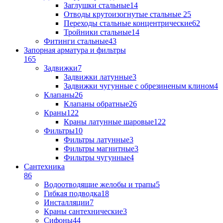
Заглушки стальные
14
Отводы крутоизогнутые стальные
25
Переходы стальные концентрические
62
Тройники стальные
14
Фитинги стальные
43
Запорная арматура и фильтры
165
Задвижки
7
Задвижки латунные
3
Задвижки чугунные с обрезиненым клином
4
Клапаны
26
Клапаны обратные
26
Краны
122
Краны латунные шаровые
122
Фильтры
10
Фильтры латунные
3
Фильтры магнитные
3
Фильтры чугунные
4
Сантехника
86
Водоотводящие желобы и трапы
5
Гибкая подводка
18
Инсталляции
7
Краны сантехнические
3
Сифоны
44