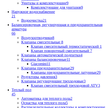
Унитазы и комплектующие
9
Комплектующие для унитазов
9
Наружное водоснабжение
21
Водоочистка
21
Балансировочная, регулирующая и предохранительная
арматура
66
Воздухоотводчики
8
Клапаны cмесительные
8
Клапан cмесительный термостатический
1
Клапан поворотный cмесительный
7
Клапаны автоматической подпитки
4
Клапаны балансировочные
11
Giacomini
11
Клапаны предохранительные
29
Клапаны предохранительные латунные
29
Редукторы давления
3
Клапаны регулирующие трехходовые
3
Клапан смесительный трехходовой ATV
3
Теплый пол
45
Автоматика для теплого пола
2
Оснастка для теплого пола
5
Распределительные коллекторы и комплектующие