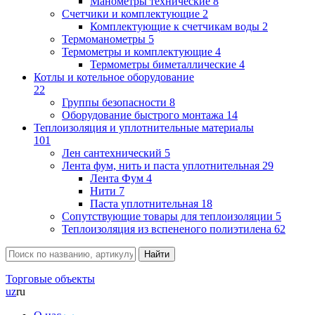
Манометры технические
8
Счетчики и комплектующие
2
Комплектующие к счетчикам воды
2
Термоманометры
5
Термометры и комплектующие
4
Термометры биметаллические
4
Котлы и котельное оборудование
22
Группы безопасности
8
Оборудование быстрого монтажа
14
Теплоизоляция и уплотнительные материалы
101
Лен сантехнический
5
Лента фум, нить и паста уплотнительная
29
Лента Фум
4
Нити
7
Паста уплотнительная
18
Сопутствующие товары для теплоизоляции
5
Теплоизоляция из вспененого полиэтилена
62
Торговые объекты
uz
ru