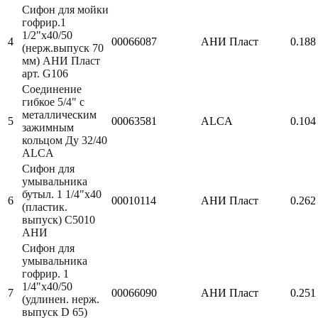
Сифон для мойки
гофрир.1
1/2"x40/50
4
00066087
АНИ Пласт
0.188
(нерж.выпуск 70
мм) АНИ Пласт
арт. G106
Соединение
гибкое 5/4" с
металлическим
5
00063581
ALCA
0.104
зажимным
кольцом Ду 32/40
ALCA
Сифон для
умывальника
бутыл. 1 1/4"х40
6
00010114
АНИ Пласт
0.262
(пластик.
выпуск) С5010
АНИ
Сифон для
умывальника
гофрир. 1
1/4"x40/50
7
00066090
АНИ Пласт
0.251
(удлинен. нерж.
выпуск D 65)