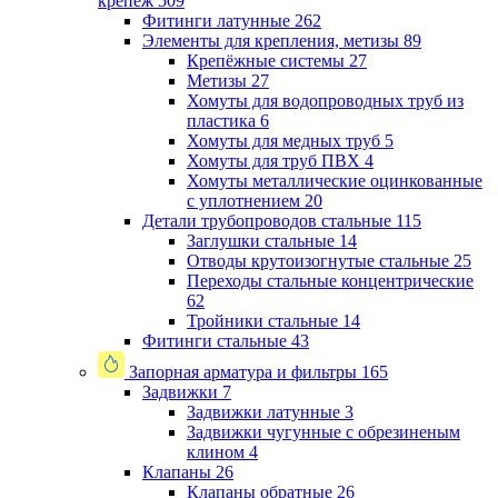
крепеж
509
Фитинги латунные
262
Элементы для крепления, метизы
89
Крепёжные системы
27
Метизы
27
Хомуты для водопроводных труб из
пластика
6
Хомуты для медных труб
5
Хомуты для труб ПВХ
4
Хомуты металлические оцинкованные
с уплотнением
20
Детали трубопроводов стальные
115
Заглушки стальные
14
Отводы крутоизогнутые стальные
25
Переходы стальные концентрические
62
Тройники стальные
14
Фитинги стальные
43
Запорная арматура и фильтры
165
Задвижки
7
Задвижки латунные
3
Задвижки чугунные с обрезиненым
клином
4
Клапаны
26
Клапаны обратные
26