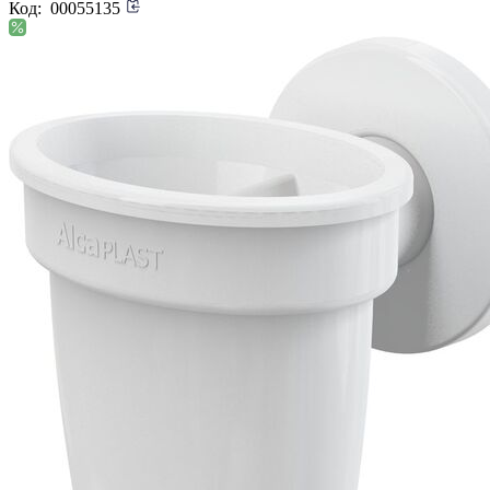
Код:
00055135