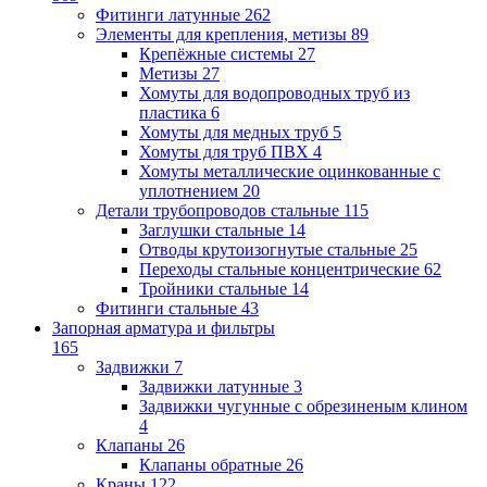
Фитинги латунные
262
Элементы для крепления, метизы
89
Крепёжные системы
27
Метизы
27
Хомуты для водопроводных труб из
пластика
6
Хомуты для медных труб
5
Хомуты для труб ПВХ
4
Хомуты металлические оцинкованные с
уплотнением
20
Детали трубопроводов стальные
115
Заглушки стальные
14
Отводы крутоизогнутые стальные
25
Переходы стальные концентрические
62
Тройники стальные
14
Фитинги стальные
43
Запорная арматура и фильтры
165
Задвижки
7
Задвижки латунные
3
Задвижки чугунные с обрезиненым клином
4
Клапаны
26
Клапаны обратные
26
Краны
122