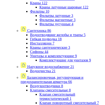
Краны
122
Краны латунные шаровые
122
Фильтры
10
Фильтры латунные
3
Фильтры магнитные
3
Фильтры чугунные
4
Сантехника
86
Водоотводящие желобы и трапы
5
Гибкая подводка
18
Инсталляции
7
Краны сантехнические
3
Сифоны
44
Унитазы и комплектующие
9
Комплектующие для унитазов
9
Наружное водоснабжение
21
Водоочистка
21
Балансировочная, регулирующая и
предохранительная арматура
66
Воздухоотводчики
8
Клапаны cмесительные
8
Клапан cмесительный
термостатический
1
Клапан поворотный cмесительный
7