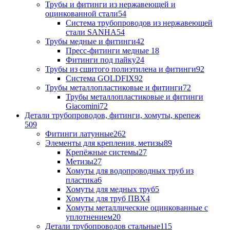
Трубы и фитинги из нержавеющей и
оцинкованной стали
54
Система трубопроводов из нержавеющей
стали SANHA
54
Трубы медные и фитинги
42
Пресс-фитинги медные
18
Фитинги под пайку
24
Трубы из сшитого полиэтилена и фитинги
92
Система GOLDFIX
92
Трубы металлопластиковые и фитинги
72
Трубы металлопластиковые и фитинги
Giacomini
72
Детали трубопроводов, фитинги, хомуты, крепеж
509
Фитинги латунные
262
Элементы для крепления, метизы
89
Крепёжные системы
27
Метизы
27
Хомуты для водопроводных труб из
пластика
6
Хомуты для медных труб
5
Хомуты для труб ПВХ
4
Хомуты металлические оцинкованные с
уплотнением
20
Детали трубопроводов стальные
115