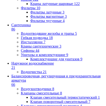
Краны латунные шаровые
122
Фильтры
10
Фильтры латунные
3
Фильтры магнитные
3
Фильтры чугунные
4
Сантехника
86
Водоотводящие желобы и трапы
5
Гибкая подводка
18
Инсталляции
7
Краны сантехнические
3
Сифоны
44
Унитазы и комплектующие
9
Комплектующие для унитазов
9
Наружное водоснабжение
21
Водоочистка
21
Балансировочная, регулирующая и предохранительная
арматура
66
Воздухоотводчики
8
Клапаны cмесительные
8
Клапан cмесительный термостатический
1
Клапан поворотный cмесительный
7
Клапаны автоматической подпитки
4