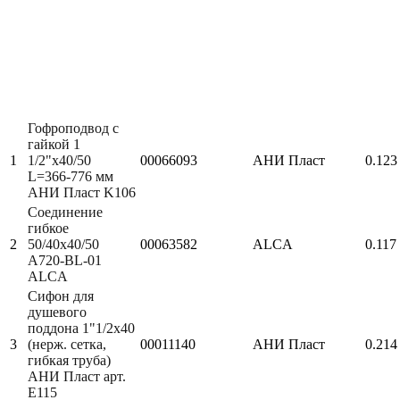
Гофроподвод с
гайкой 1
1
1/2"x40/50
00066093
АНИ Пласт
0.123
L=366-776 мм
АНИ Пласт K106
Соединение
гибкое
2
50/40х40/50
00063582
ALCA
0.117
A720-BL-01
ALCA
Сифон для
душевого
поддона 1"1/2х40
3
(нерж. сетка,
00011140
АНИ Пласт
0.214
гибкая труба)
АНИ Пласт арт.
Е115