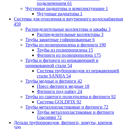
подключением
61
Чугунные радиаторы и комплектующие
1
Чугунные радиаторы
1
Системы для отопления и внутреннего водоснабжения
459
Распределительные коллекторы и шкафы
3
Распределительные коллекторы
3
Трубы защитные гофрированные
6
Трубы из полипропилена и фитинги
190
Трубы из полипропилена
15
Фитинги из полипропилена
175
Трубы и фитинги из нержавеющей и
оцинкованной стали
54
Система трубопроводов из нержавеющей
стали SANHA
54
Трубы медные и фитинги
42
Пресс-фитинги медные
18
Фитинги под пайку
24
Трубы из сшитого полиэтилена и фитинги
92
Система GOLDFIX
92
Трубы металлопластиковые и фитинги
72
Трубы металлопластиковые и фитинги
Giacomini
72
Детали трубопроводов, фитинги, хомуты, крепеж
509