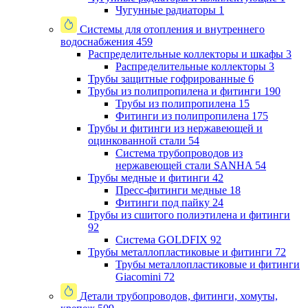
Чугунные радиаторы
1
Системы для отопления и внутреннего
водоснабжения
459
Распределительные коллекторы и шкафы
3
Распределительные коллекторы
3
Трубы защитные гофрированные
6
Трубы из полипропилена и фитинги
190
Трубы из полипропилена
15
Фитинги из полипропилена
175
Трубы и фитинги из нержавеющей и
оцинкованной стали
54
Система трубопроводов из
нержавеющей стали SANHA
54
Трубы медные и фитинги
42
Пресс-фитинги медные
18
Фитинги под пайку
24
Трубы из сшитого полиэтилена и фитинги
92
Система GOLDFIX
92
Трубы металлопластиковые и фитинги
72
Трубы металлопластиковые и фитинги
Giacomini
72
Детали трубопроводов, фитинги, хомуты,