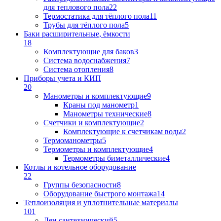
для теплового пола
22
Термостатика для тёплого пола
11
Трубы для тёплого пола
5
Баки расширительные, ёмкости
18
Комплектующие для баков
3
Система водоснабжения
7
Система отопления
8
Приборы учета и КИП
20
Манометры и комплектующие
9
Краны под манометр
1
Манометры технические
8
Счетчики и комплектующие
2
Комплектующие к счетчикам воды
2
Термоманометры
5
Термометры и комплектующие
4
Термометры биметаллические
4
Котлы и котельное оборудование
22
Группы безопасности
8
Оборудование быстрого монтажа
14
Теплоизоляция и уплотнительные материалы
101
Лен сантехнический
5