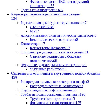
Фасонные части ПВХ для наружной
канализации
55
Трапы канализационные
6
Радиаторы, конвекторы и комплектующие
134
Радиаторная арматура и термоголовки
47
GIACOMINI
40
MVI
7
Алюминиевые и биметаллические радиаторы
8
Биметаллические радиаторы
8
Конвекторы
17
Конвекторы Новатерм
17
Стальные радиаторы и комплектующие
61
Стальные радиаторы с боковым
подключением
61
Чугунные радиаторы и комплектующие
1
Чугунные радиаторы
1
Системы для отопления и внутреннего водоснабжения
459
Распределительные коллекторы и шкафы
3
Распределительные коллекторы
3
Трубы защитные гофрированные
6
Трубы из полипропилена и фитинги
190
Трубы из полипропилена
15
Фитинги из полипропилена
175