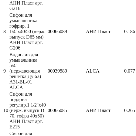
АНИ Пласт арт.
G216
Сифон для
умывальника
гофрир. 1
8
1/4"x40/50 (нерж.
00066089
АНИ Пласт
0.186
выпуск D65 мм)
АНИ Пласт арт.
G206
Водослив для
умывальника
5/4"
9
(нержавеющая
00039589
ALCA
0.077
решетка Ду 63)
A31-BL-01
ALCA
Сифон для
поддона
регулир.1 1/2''x40
10
(нерж. выпуск D
00066085
АНИ Пласт
0.265
70, гофра 40х50)
АНИ Пласт арт.
E215
Сифон для