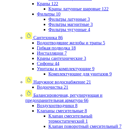
Краны
122
Краны латунные шаровые
122
Фильтры
10
Фильтры латунные
3
Фильтры магнитные
3
Фильтры чугунные
4
Сантехника
86
Водоотводящие желобы и трапы
5
Гибкая подводка
18
Инсталляции
7
Краны сантехнические
3
Сифоны
44
Унитазы и комплектующие
9
Комплектующие для унитазов
9
Наружное водоснабжение
21
Водоочистка
21
Балансировочная, регулирующая и
предохранительная арматура
66
Воздухоотводчики
8
Клапаны cмесительные
8
Клапан cмесительный
термостатический
1
Клапан поворотный cмесительный
7