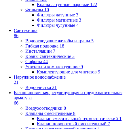
Краны латунные шаровые
122
Фильтры
10
Фильтры латунные
3
Фильтры магнитные
3
Фильтры чугунные
4
Сантехника
86
Водоотводящие желобы и трапы
5
Гибкая подводка
18
Инсталляции
7
Краны сантехнические
3
Сифоны
44
Унитазы и комплектующие
9
Комплектующие для унитазов
9
Наружное водоснабжение
21
Водоочистка
21
Балансировочная, регулирующая и предохранительная
арматура
66
Воздухоотводчики
8
Клапаны cмесительные
8
Клапан cмесительный термостатический
1
Клапан поворотный cмесительный
7
Клапаны автоматической подпитки
4