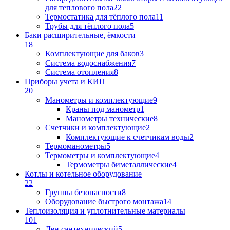
для теплового пола
22
Термостатика для тёплого пола
11
Трубы для тёплого пола
5
Баки расширительные, ёмкости
18
Комплектующие для баков
3
Система водоснабжения
7
Система отопления
8
Приборы учета и КИП
20
Манометры и комплектующие
9
Краны под манометр
1
Манометры технические
8
Счетчики и комплектующие
2
Комплектующие к счетчикам воды
2
Термоманометры
5
Термометры и комплектующие
4
Термометры биметаллические
4
Котлы и котельное оборудование
22
Группы безопасности
8
Оборудование быстрого монтажа
14
Теплоизоляция и уплотнительные материалы
101
Лен сантехнический
5