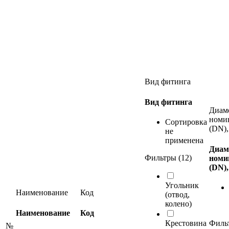
Вид фитинга
Вид фитинга
Диам
номи
Сортировка
(DN),
не
применена
Диам
Фильтры (12)
номи
(DN)
Угольник
Наименование
Код
(отвод,
колено)
Наименование
Код
Крестовина
Фильт
№