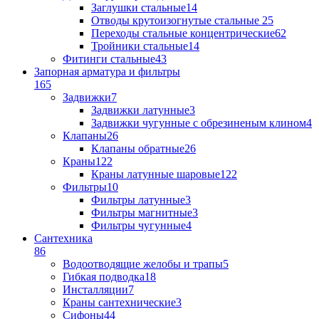
Заглушки стальные
14
Отводы крутоизогнутые стальные
25
Переходы стальные концентрические
62
Тройники стальные
14
Фитинги стальные
43
Запорная арматура и фильтры
165
Задвижки
7
Задвижки латунные
3
Задвижки чугунные с обрезиненым клином
4
Клапаны
26
Клапаны обратные
26
Краны
122
Краны латунные шаровые
122
Фильтры
10
Фильтры латунные
3
Фильтры магнитные
3
Фильтры чугунные
4
Сантехника
86
Водоотводящие желобы и трапы
5
Гибкая подводка
18
Инсталляции
7
Краны сантехнические
3
Сифоны
44