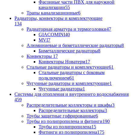
Фасонные части ПВХ для наружной
канализации
55
Трапы канализационные
6
Радиаторы, конвекторы и комплектующие
134
Радиаторная арматура и термоголовки
47
GIACOMINI
40
MVI
7
Алюминиевые и биметаллические радиаторы
8
Биметаллические радиаторы
8
Конвекторы
17
Конвекторы Новатерм
17
Стальные радиаторы и комплектующие
61
Стальные радиаторы с боковым
подключением
61
Чугунные радиаторы и комплектующие
1
Чугунные радиаторы
1
Системы для отопления и внутреннего водоснабжения
459
Распределительные коллекторы и шкафы
3
Распределительные коллекторы
3
Трубы защитные гофрированные
6
Трубы из полипропилена и фитинги
190
Трубы из полипропилена
15
Фитинги из полипропилена
175