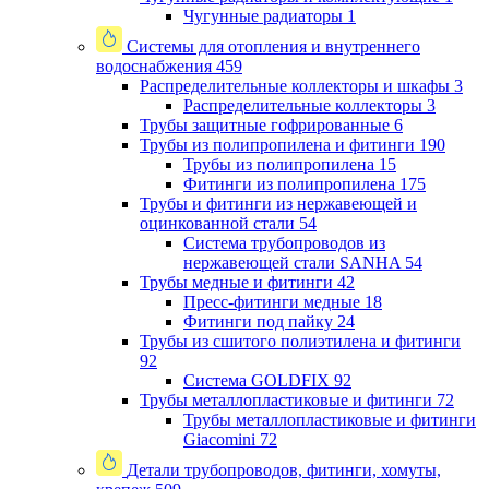
Чугунные радиаторы
1
Системы для отопления и внутреннего
водоснабжения
459
Распределительные коллекторы и шкафы
3
Распределительные коллекторы
3
Трубы защитные гофрированные
6
Трубы из полипропилена и фитинги
190
Трубы из полипропилена
15
Фитинги из полипропилена
175
Трубы и фитинги из нержавеющей и
оцинкованной стали
54
Система трубопроводов из
нержавеющей стали SANHA
54
Трубы медные и фитинги
42
Пресс-фитинги медные
18
Фитинги под пайку
24
Трубы из сшитого полиэтилена и фитинги
92
Система GOLDFIX
92
Трубы металлопластиковые и фитинги
72
Трубы металлопластиковые и фитинги
Giacomini
72
Детали трубопроводов, фитинги, хомуты,