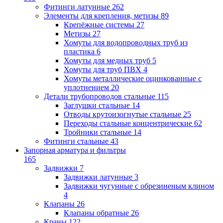
Фитинги латунные
262
Элементы для крепления, метизы
89
Крепёжные системы
27
Метизы
27
Хомуты для водопроводных труб из
пластика
6
Хомуты для медных труб
5
Хомуты для труб ПВХ
4
Хомуты металлические оцинкованные с
уплотнением
20
Детали трубопроводов стальные
115
Заглушки стальные
14
Отводы крутоизогнутые стальные
25
Переходы стальные концентрические
62
Тройники стальные
14
Фитинги стальные
43
Запорная арматура и фильтры
165
Задвижки
7
Задвижки латунные
3
Задвижки чугунные с обрезиненым клином
4
Клапаны
26
Клапаны обратные
26
Краны
122