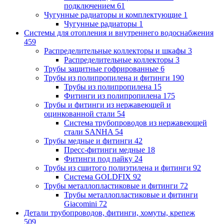
подключением
61
Чугунные радиаторы и комплектующие
1
Чугунные радиаторы
1
Системы для отопления и внутреннего водоснабжения
459
Распределительные коллекторы и шкафы
3
Распределительные коллекторы
3
Трубы защитные гофрированные
6
Трубы из полипропилена и фитинги
190
Трубы из полипропилена
15
Фитинги из полипропилена
175
Трубы и фитинги из нержавеющей и
оцинкованной стали
54
Система трубопроводов из нержавеющей
стали SANHA
54
Трубы медные и фитинги
42
Пресс-фитинги медные
18
Фитинги под пайку
24
Трубы из сшитого полиэтилена и фитинги
92
Система GOLDFIX
92
Трубы металлопластиковые и фитинги
72
Трубы металлопластиковые и фитинги
Giacomini
72
Детали трубопроводов, фитинги, хомуты, крепеж
509