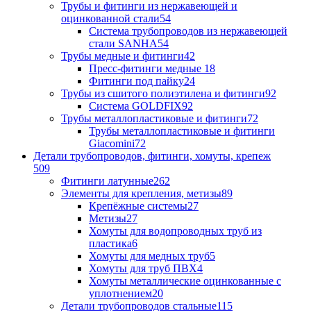
Трубы и фитинги из нержавеющей и
оцинкованной стали
54
Система трубопроводов из нержавеющей
стали SANHA
54
Трубы медные и фитинги
42
Пресс-фитинги медные
18
Фитинги под пайку
24
Трубы из сшитого полиэтилена и фитинги
92
Система GOLDFIX
92
Трубы металлопластиковые и фитинги
72
Трубы металлопластиковые и фитинги
Giacomini
72
Детали трубопроводов, фитинги, хомуты, крепеж
509
Фитинги латунные
262
Элементы для крепления, метизы
89
Крепёжные системы
27
Метизы
27
Хомуты для водопроводных труб из
пластика
6
Хомуты для медных труб
5
Хомуты для труб ПВХ
4
Хомуты металлические оцинкованные с
уплотнением
20
Детали трубопроводов стальные
115