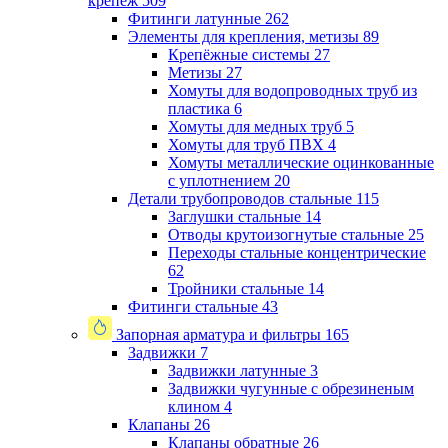
крепеж
509
Фитинги латунные
262
Элементы для крепления, метизы
89
Крепёжные системы
27
Метизы
27
Хомуты для водопроводных труб из
пластика
6
Хомуты для медных труб
5
Хомуты для труб ПВХ
4
Хомуты металлические оцинкованные
с уплотнением
20
Детали трубопроводов стальные
115
Заглушки стальные
14
Отводы крутоизогнутые стальные
25
Переходы стальные концентрические
62
Тройники стальные
14
Фитинги стальные
43
Запорная арматура и фильтры
165
Задвижки
7
Задвижки латунные
3
Задвижки чугунные с обрезиненым
клином
4
Клапаны
26
Клапаны обратные
26