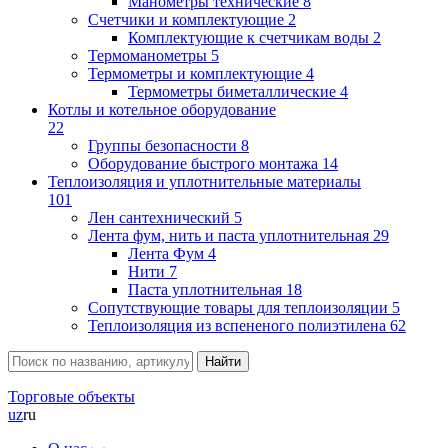
Манометры технические
8
Счетчики и комплектующие
2
Комплектующие к счетчикам воды
2
Термоманометры
5
Термометры и комплектующие
4
Термометры биметаллические
4
Котлы и котельное оборудование
22
Группы безопасности
8
Оборудование быстрого монтажа
14
Теплоизоляция и уплотнительные материалы
101
Лен сантехнический
5
Лента фум, нить и паста уплотнительная
29
Лента Фум
4
Нити
7
Паста уплотнительная
18
Сопутствующие товары для теплоизоляции
5
Теплоизоляция из вспененого полиэтилена
62
Торговые объекты
uz
ru