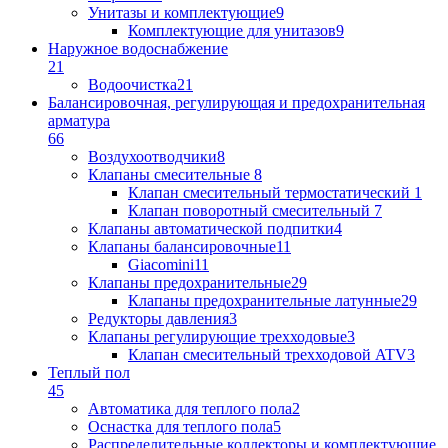
Унитазы и комплектующие
9
Комплектующие для унитазов
9
Наружное водоснабжение
21
Водоочистка
21
Балансировочная, регулирующая и предохранительная
арматура
66
Воздухоотводчики
8
Клапаны cмесительные
8
Клапан cмесительный термостатический
1
Клапан поворотный cмесительный
7
Клапаны автоматической подпитки
4
Клапаны балансировочные
11
Giacomini
11
Клапаны предохранительные
29
Клапаны предохранительные латунные
29
Редукторы давления
3
Клапаны регулирующие трехходовые
3
Клапан смесительный трехходовой ATV
3
Теплый пол
45
Автоматика для теплого пола
2
Оснастка для теплого пола
5
Распределительные коллекторы и комплектующие