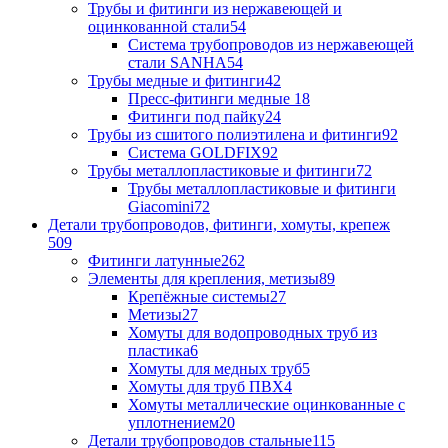
Трубы и фитинги из нержавеющей и
оцинкованной стали
54
Система трубопроводов из нержавеющей
стали SANHA
54
Трубы медные и фитинги
42
Пресс-фитинги медные
18
Фитинги под пайку
24
Трубы из сшитого полиэтилена и фитинги
92
Система GOLDFIX
92
Трубы металлопластиковые и фитинги
72
Трубы металлопластиковые и фитинги
Giacomini
72
Детали трубопроводов, фитинги, хомуты, крепеж
509
Фитинги латунные
262
Элементы для крепления, метизы
89
Крепёжные системы
27
Метизы
27
Хомуты для водопроводных труб из
пластика
6
Хомуты для медных труб
5
Хомуты для труб ПВХ
4
Хомуты металлические оцинкованные с
уплотнением
20
Детали трубопроводов стальные
115