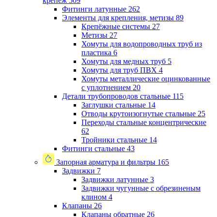
крепеж
509
Фитинги латунные
262
Элементы для крепления, метизы
89
Крепёжные системы
27
Метизы
27
Хомуты для водопроводных труб из
пластика
6
Хомуты для медных труб
5
Хомуты для труб ПВХ
4
Хомуты металлические оцинкованные
с уплотнением
20
Детали трубопроводов стальные
115
Заглушки стальные
14
Отводы крутоизогнутые стальные
25
Переходы стальные концентрические
62
Тройники стальные
14
Фитинги стальные
43
Запорная арматура и фильтры
165
Задвижки
7
Задвижки латунные
3
Задвижки чугунные с обрезиненым
клином
4
Клапаны
26
Клапаны обратные
26