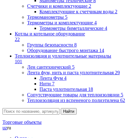
Манометры технические
8
Счетчики и комплектующие
2
Комплектующие к счетчикам воды
2
Термоманометры
5
Термометры и комплектующие
4
Термометры биметаллические
4
Котлы и котельное оборудование
22
Группы безопасности
8
Оборудование быстрого монтажа
14
Теплоизоляция и уплотнительные материалы
101
Лен сантехнический
5
Лента фум, нить и паста уплотнительная
29
Лента Фум
4
Нити
7
Паста уплотнительная
18
Сопутствующие товары для теплоизоляции
5
Теплоизоляция из вспененого полиэтилена
62
Торговые объекты
uz
ru