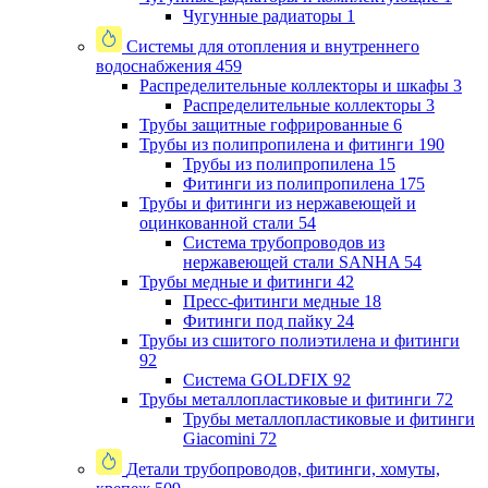
Чугунные радиаторы
1
Системы для отопления и внутреннего
водоснабжения
459
Распределительные коллекторы и шкафы
3
Распределительные коллекторы
3
Трубы защитные гофрированные
6
Трубы из полипропилена и фитинги
190
Трубы из полипропилена
15
Фитинги из полипропилена
175
Трубы и фитинги из нержавеющей и
оцинкованной стали
54
Система трубопроводов из
нержавеющей стали SANHA
54
Трубы медные и фитинги
42
Пресс-фитинги медные
18
Фитинги под пайку
24
Трубы из сшитого полиэтилена и фитинги
92
Система GOLDFIX
92
Трубы металлопластиковые и фитинги
72
Трубы металлопластиковые и фитинги
Giacomini
72
Детали трубопроводов, фитинги, хомуты,