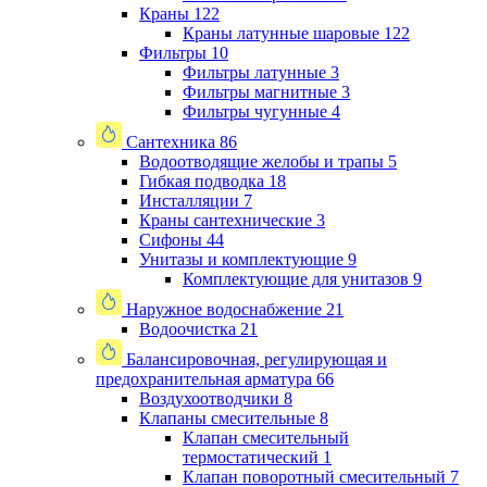
Краны
122
Краны латунные шаровые
122
Фильтры
10
Фильтры латунные
3
Фильтры магнитные
3
Фильтры чугунные
4
Сантехника
86
Водоотводящие желобы и трапы
5
Гибкая подводка
18
Инсталляции
7
Краны сантехнические
3
Сифоны
44
Унитазы и комплектующие
9
Комплектующие для унитазов
9
Наружное водоснабжение
21
Водоочистка
21
Балансировочная, регулирующая и
предохранительная арматура
66
Воздухоотводчики
8
Клапаны cмесительные
8
Клапан cмесительный
термостатический
1
Клапан поворотный cмесительный
7