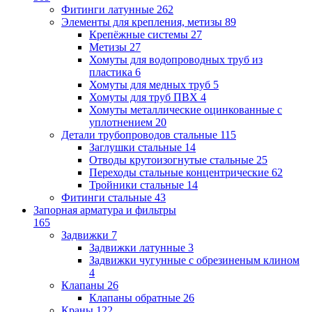
Фитинги латунные
262
Элементы для крепления, метизы
89
Крепёжные системы
27
Метизы
27
Хомуты для водопроводных труб из
пластика
6
Хомуты для медных труб
5
Хомуты для труб ПВХ
4
Хомуты металлические оцинкованные с
уплотнением
20
Детали трубопроводов стальные
115
Заглушки стальные
14
Отводы крутоизогнутые стальные
25
Переходы стальные концентрические
62
Тройники стальные
14
Фитинги стальные
43
Запорная арматура и фильтры
165
Задвижки
7
Задвижки латунные
3
Задвижки чугунные с обрезиненым клином
4
Клапаны
26
Клапаны обратные
26
Краны
122