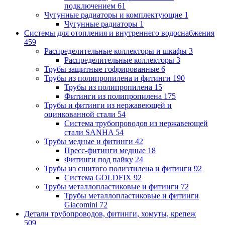
подключением
61
Чугунные радиаторы и комплектующие
1
Чугунные радиаторы
1
Системы для отопления и внутреннего водоснабжения
459
Распределительные коллекторы и шкафы
3
Распределительные коллекторы
3
Трубы защитные гофрированные
6
Трубы из полипропилена и фитинги
190
Трубы из полипропилена
15
Фитинги из полипропилена
175
Трубы и фитинги из нержавеющей и
оцинкованной стали
54
Система трубопроводов из нержавеющей
стали SANHA
54
Трубы медные и фитинги
42
Пресс-фитинги медные
18
Фитинги под пайку
24
Трубы из сшитого полиэтилена и фитинги
92
Система GOLDFIX
92
Трубы металлопластиковые и фитинги
72
Трубы металлопластиковые и фитинги
Giacomini
72
Детали трубопроводов, фитинги, хомуты, крепеж
509