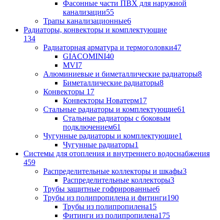
Фасонные части ПВХ для наружной
канализации
55
Трапы канализационные
6
Радиаторы, конвекторы и комплектующие
134
Радиаторная арматура и термоголовки
47
GIACOMINI
40
MVI
7
Алюминиевые и биметаллические радиаторы
8
Биметаллические радиаторы
8
Конвекторы
17
Конвекторы Новатерм
17
Стальные радиаторы и комплектующие
61
Стальные радиаторы с боковым
подключением
61
Чугунные радиаторы и комплектующие
1
Чугунные радиаторы
1
Системы для отопления и внутреннего водоснабжения
459
Распределительные коллекторы и шкафы
3
Распределительные коллекторы
3
Трубы защитные гофрированные
6
Трубы из полипропилена и фитинги
190
Трубы из полипропилена
15
Фитинги из полипропилена
175