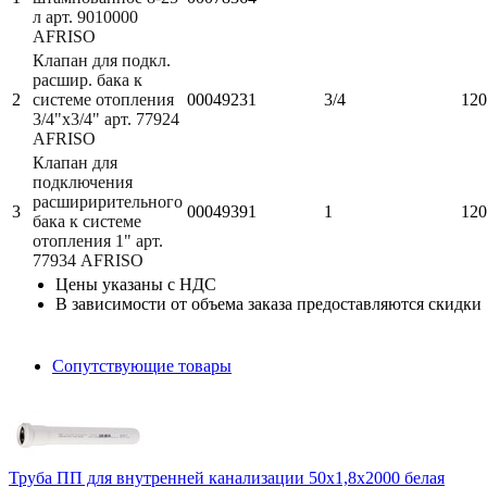
л арт. 9010000
AFRISO
Клапан для подкл.
расшир. бака к
2
системе отопления
00049231
3/4
120
3/4"х3/4" арт. 77924
AFRISO
Клапан для
подключения
расширирительного
3
00049391
1
120
бака к системе
отопления 1" арт.
77934 AFRISO
Цены указаны с НДС
В зависимости от объема заказа предоставляются скидки
Сопутствующие товары
Труба ПП для внутренней канализации 50х1,8х2000 белая