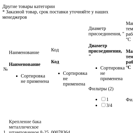
Другие товары категории
*
Заказной товар, срок поставки уточняйте у наших
менеджеров
Ма
Диаметр
тем
присоединения, "
раб
°С
Диаметр
Код
присоединения,
Ма
Наименование
"
те
Код
раб
Наименование
°С
Сортировка
№
Сортировка
не
Сортировка
не
применена
не применена
применена
Фильтры (2)
1
Фил
3/4
Крепление бака
металлическое
1
штампованное 8-25
00078364