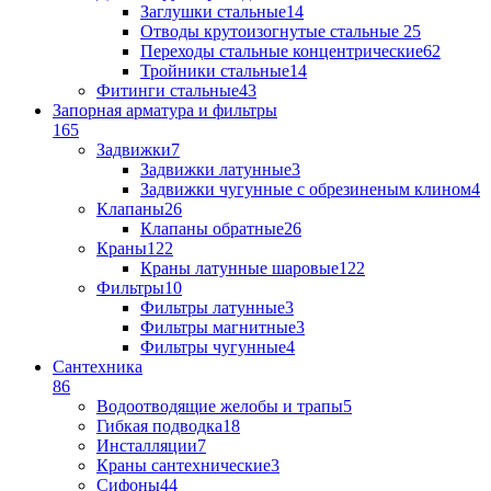
Заглушки стальные
14
Отводы крутоизогнутые стальные
25
Переходы стальные концентрические
62
Тройники стальные
14
Фитинги стальные
43
Запорная арматура и фильтры
165
Задвижки
7
Задвижки латунные
3
Задвижки чугунные с обрезиненым клином
4
Клапаны
26
Клапаны обратные
26
Краны
122
Краны латунные шаровые
122
Фильтры
10
Фильтры латунные
3
Фильтры магнитные
3
Фильтры чугунные
4
Сантехника
86
Водоотводящие желобы и трапы
5
Гибкая подводка
18
Инсталляции
7
Краны сантехнические
3
Сифоны
44