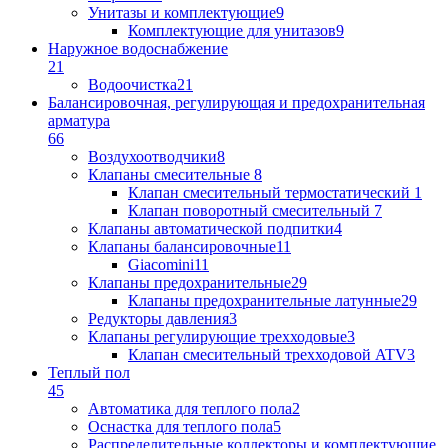
Унитазы и комплектующие
9
Комплектующие для унитазов
9
Наружное водоснабжение
21
Водоочистка
21
Балансировочная, регулирующая и предохранительная
арматура
66
Воздухоотводчики
8
Клапаны cмесительные
8
Клапан cмесительный термостатический
1
Клапан поворотный cмесительный
7
Клапаны автоматической подпитки
4
Клапаны балансировочные
11
Giacomini
11
Клапаны предохранительные
29
Клапаны предохранительные латунные
29
Редукторы давления
3
Клапаны регулирующие трехходовые
3
Клапан смесительный трехходовой ATV
3
Теплый пол
45
Автоматика для теплого пола
2
Оснастка для теплого пола
5
Распределительные коллекторы и комплектующие