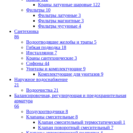
Краны латунные шаровые
122
Фильтры
10
Фильтры латунные
3
Фильтры магнитные
3
Фильтры чугунные
4
Сантехника
86
Водоотводящие желобы и трапы
5
Гибкая подводка
18
Инсталляции
7
Краны сантехнические
3
Сифоны
44
Унитазы и комплектующие
9
Комплектующие для унитазов
9
Наружное водоснабжение
21
Водоочистка
21
Балансировочная, регулирующая и предохранительная
арматура
66
Воздухоотводчики
8
Клапаны cмесительные
8
Клапан cмесительный термостатический
1
Клапан поворотный cмесительный
7
Клапаны автоматической подпитки
4