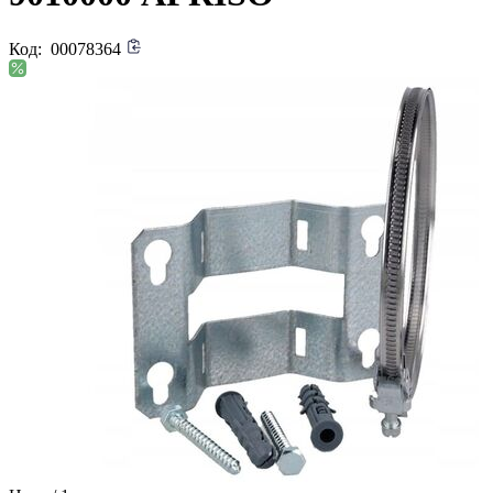
Код:
00078364