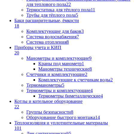
для теплового пола
22
Термостатика для тёплого пола
11
Трубы для тёплого пола
5
Баки расширительные, ёмкости
18
Комплектующие для баков
3
Система водоснабжения
7
Система отопления
8
Приборы учета и КИП
20
Манометры и комплектующие
9
Краны под манометр
1
Манометры технические
8
Счетчики и комплектующие
2
Комплектующие к счетчикам воды
2
Термоманометры
5
Термометры и комплектующие
4
Термометры биметаллические
4
Котлы и котельное оборудование
22
Группы безопасности
8
Оборудование быстрого монтажа
14
Теплоизоляция и уплотнительные материалы
101
Лен сантехнический
5