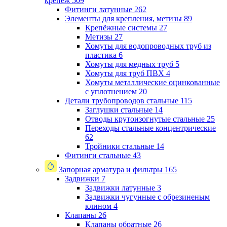
крепеж
509
Фитинги латунные
262
Элементы для крепления, метизы
89
Крепёжные системы
27
Метизы
27
Хомуты для водопроводных труб из
пластика
6
Хомуты для медных труб
5
Хомуты для труб ПВХ
4
Хомуты металлические оцинкованные
с уплотнением
20
Детали трубопроводов стальные
115
Заглушки стальные
14
Отводы крутоизогнутые стальные
25
Переходы стальные концентрические
62
Тройники стальные
14
Фитинги стальные
43
Запорная арматура и фильтры
165
Задвижки
7
Задвижки латунные
3
Задвижки чугунные с обрезиненым
клином
4
Клапаны
26
Клапаны обратные
26