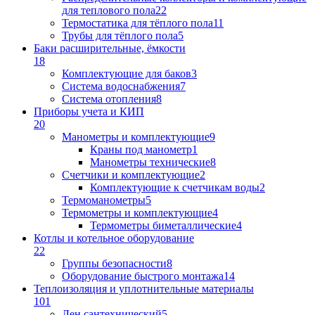
для теплового пола
22
Термостатика для тёплого пола
11
Трубы для тёплого пола
5
Баки расширительные, ёмкости
18
Комплектующие для баков
3
Система водоснабжения
7
Система отопления
8
Приборы учета и КИП
20
Манометры и комплектующие
9
Краны под манометр
1
Манометры технические
8
Счетчики и комплектующие
2
Комплектующие к счетчикам воды
2
Термоманометры
5
Термометры и комплектующие
4
Термометры биметаллические
4
Котлы и котельное оборудование
22
Группы безопасности
8
Оборудование быстрого монтажа
14
Теплоизоляция и уплотнительные материалы
101
Лен сантехнический
5