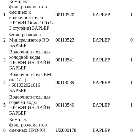
Комплект
фильтроэлементов
сменных к
1
00113520
БАРЬЕР
1
водоочистителю
ПРОФИ Осмо 100 (1-
3 ступени) БАРЬЕР
Фильтроэлемент
2
Минерализатор RO
00113523
БАРЬЕР
0
БАРЬЕР
Водоочиститель для
холодной воды
3
00113541
БАРЬЕР
1
ПРОФИ ИН-ЛАЙН
БАРЬЕР
Водоочиститель ВМ
(на 1/2")
4
00113539
БАРЬЕР
1
4601032021016
БАРЬЕР
Водоочиститель для
горячей воды
5
00113540
БАРЬЕР
1
ПРОФИ ИН-ЛАЙН
БАРЬЕР
Комплект
фильтроэлементов
6
сменных ПРОФИ
UZ000178
БАРЬЕР
0