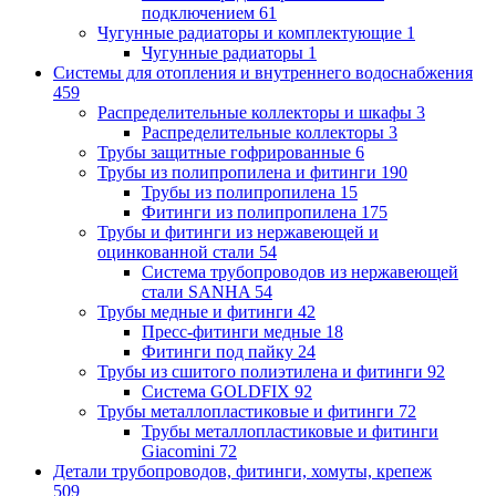
подключением
61
Чугунные радиаторы и комплектующие
1
Чугунные радиаторы
1
Системы для отопления и внутреннего водоснабжения
459
Распределительные коллекторы и шкафы
3
Распределительные коллекторы
3
Трубы защитные гофрированные
6
Трубы из полипропилена и фитинги
190
Трубы из полипропилена
15
Фитинги из полипропилена
175
Трубы и фитинги из нержавеющей и
оцинкованной стали
54
Система трубопроводов из нержавеющей
стали SANHA
54
Трубы медные и фитинги
42
Пресс-фитинги медные
18
Фитинги под пайку
24
Трубы из сшитого полиэтилена и фитинги
92
Система GOLDFIX
92
Трубы металлопластиковые и фитинги
72
Трубы металлопластиковые и фитинги
Giacomini
72
Детали трубопроводов, фитинги, хомуты, крепеж
509