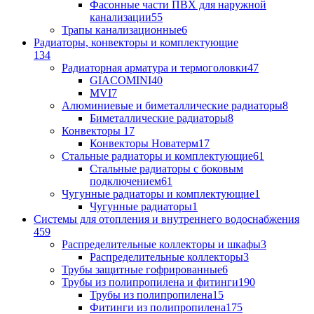
Фасонные части ПВХ для наружной
канализации
55
Трапы канализационные
6
Радиаторы, конвекторы и комплектующие
134
Радиаторная арматура и термоголовки
47
GIACOMINI
40
MVI
7
Алюминиевые и биметаллические радиаторы
8
Биметаллические радиаторы
8
Конвекторы
17
Конвекторы Новатерм
17
Стальные радиаторы и комплектующие
61
Стальные радиаторы с боковым
подключением
61
Чугунные радиаторы и комплектующие
1
Чугунные радиаторы
1
Системы для отопления и внутреннего водоснабжения
459
Распределительные коллекторы и шкафы
3
Распределительные коллекторы
3
Трубы защитные гофрированные
6
Трубы из полипропилена и фитинги
190
Трубы из полипропилена
15
Фитинги из полипропилена
175