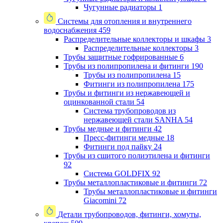
Чугунные радиаторы
1
Системы для отопления и внутреннего
водоснабжения
459
Распределительные коллекторы и шкафы
3
Распределительные коллекторы
3
Трубы защитные гофрированные
6
Трубы из полипропилена и фитинги
190
Трубы из полипропилена
15
Фитинги из полипропилена
175
Трубы и фитинги из нержавеющей и
оцинкованной стали
54
Система трубопроводов из
нержавеющей стали SANHA
54
Трубы медные и фитинги
42
Пресс-фитинги медные
18
Фитинги под пайку
24
Трубы из сшитого полиэтилена и фитинги
92
Система GOLDFIX
92
Трубы металлопластиковые и фитинги
72
Трубы металлопластиковые и фитинги
Giacomini
72
Детали трубопроводов, фитинги, хомуты,