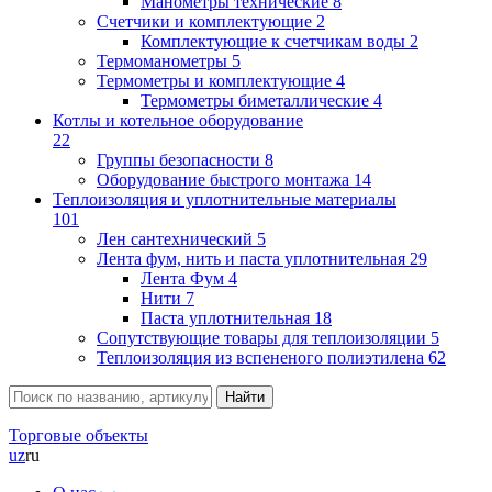
Манометры технические
8
Счетчики и комплектующие
2
Комплектующие к счетчикам воды
2
Термоманометры
5
Термометры и комплектующие
4
Термометры биметаллические
4
Котлы и котельное оборудование
22
Группы безопасности
8
Оборудование быстрого монтажа
14
Теплоизоляция и уплотнительные материалы
101
Лен сантехнический
5
Лента фум, нить и паста уплотнительная
29
Лента Фум
4
Нити
7
Паста уплотнительная
18
Сопутствующие товары для теплоизоляции
5
Теплоизоляция из вспененого полиэтилена
62
Торговые объекты
uz
ru