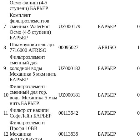
Осмо финиш (4-5
ступени) БАРЬЕР
Комплект
фильтроэлементов
7
сменных WaterFort
UZ000179
БАРЬЕР
0
Осмо (4-5 ступени)
БАРЬЕР
Шламоуловитель арт.
8
00095027
AFRISO
1
7716000 AFRISO
Фильтроэлемент
сменный для
9
холодной воды
UZ000182
БАРЬЕР
0
Механика 5 мкм нить
БАРЬЕР
Фильтроэлемент
сменный для гор.
10
UZ000181
БАРЬЕР
0
воды Механика 5 мкм
нить БАРЬЕР
Фильтр от накипи
11
00113542
БАРЬЕР
0
СофтЛайн БАРЬЕР
Фильтроэлемент
Профи 10ВВ
12
Механика
00113535
БАРЬЕР
0
4601032933074