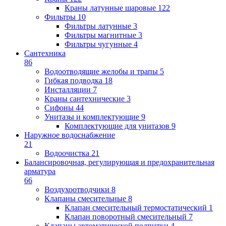
Краны латунные шаровые
122
Фильтры
10
Фильтры латунные
3
Фильтры магнитные
3
Фильтры чугунные
4
Сантехника
86
Водоотводящие желобы и трапы
5
Гибкая подводка
18
Инсталляции
7
Краны сантехнические
3
Сифоны
44
Унитазы и комплектующие
9
Комплектующие для унитазов
9
Наружное водоснабжение
21
Водоочистка
21
Балансировочная, регулирующая и предохранительная
арматура
66
Воздухоотводчики
8
Клапаны cмесительные
8
Клапан cмесительный термостатический
1
Клапан поворотный cмесительный
7
Клапаны автоматической подпитки
4