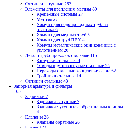
Фитинги латунные
262
Элементы для крепления, метизы
89
Крепёжные системы
27
Метизы
27
Хомуты для водопроводных труб из
пластика
6
Хомуты для медных труб
5
Хомуты для труб ПВХ
4
Хомуты металлические оцинкованные с
уплотнением
20
Детали трубопроводов стальные
115
Заглушки стальные
14
Отводы крутоизогнутые стальные
25
Переходы стальные концентрические
62
Тройники стальные
14
Фитинги стальные
43
Запорная арматура и фильтры
165
Задвижки
7
Задвижки латунные
3
Задвижки чугунные с обрезиненым клином
4
Клапаны
26
Клапаны обратные
26
Краны
122