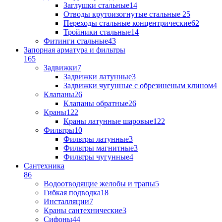
Заглушки стальные
14
Отводы крутоизогнутые стальные
25
Переходы стальные концентрические
62
Тройники стальные
14
Фитинги стальные
43
Запорная арматура и фильтры
165
Задвижки
7
Задвижки латунные
3
Задвижки чугунные с обрезиненым клином
4
Клапаны
26
Клапаны обратные
26
Краны
122
Краны латунные шаровые
122
Фильтры
10
Фильтры латунные
3
Фильтры магнитные
3
Фильтры чугунные
4
Сантехника
86
Водоотводящие желобы и трапы
5
Гибкая подводка
18
Инсталляции
7
Краны сантехнические
3
Сифоны
44