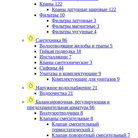
Краны
122
Краны латунные шаровые
122
Фильтры
10
Фильтры латунные
3
Фильтры магнитные
3
Фильтры чугунные
4
Сантехника
86
Водоотводящие желобы и трапы
5
Гибкая подводка
18
Инсталляции
7
Краны сантехнические
3
Сифоны
44
Унитазы и комплектующие
9
Комплектующие для унитазов
9
Наружное водоснабжение
21
Водоочистка
21
Балансировочная, регулирующая и
предохранительная арматура
66
Воздухоотводчики
8
Клапаны cмесительные
8
Клапан cмесительный
термостатический
1
Клапан поворотный cмесительный
7