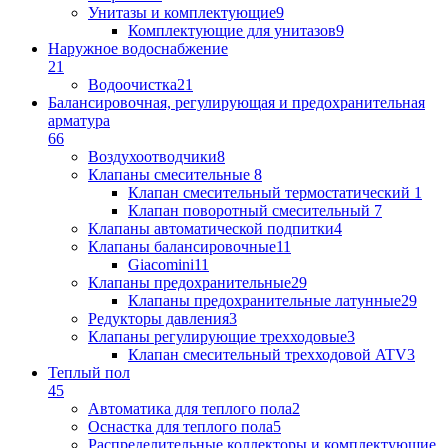
Унитазы и комплектующие
9
Комплектующие для унитазов
9
Наружное водоснабжение
21
Водоочистка
21
Балансировочная, регулирующая и предохранительная
арматура
66
Воздухоотводчики
8
Клапаны cмесительные
8
Клапан cмесительный термостатический
1
Клапан поворотный cмесительный
7
Клапаны автоматической подпитки
4
Клапаны балансировочные
11
Giacomini
11
Клапаны предохранительные
29
Клапаны предохранительные латунные
29
Редукторы давления
3
Клапаны регулирующие трехходовые
3
Клапан смесительный трехходовой ATV
3
Теплый пол
45
Автоматика для теплого пола
2
Оснастка для теплого пола
5
Распределительные коллекторы и комплектующие