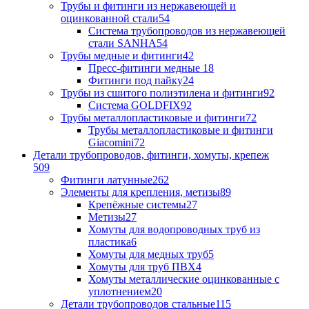
Трубы и фитинги из нержавеющей и
оцинкованной стали
54
Система трубопроводов из нержавеющей
стали SANHA
54
Трубы медные и фитинги
42
Пресс-фитинги медные
18
Фитинги под пайку
24
Трубы из сшитого полиэтилена и фитинги
92
Система GOLDFIX
92
Трубы металлопластиковые и фитинги
72
Трубы металлопластиковые и фитинги
Giacomini
72
Детали трубопроводов, фитинги, хомуты, крепеж
509
Фитинги латунные
262
Элементы для крепления, метизы
89
Крепёжные системы
27
Метизы
27
Хомуты для водопроводных труб из
пластика
6
Хомуты для медных труб
5
Хомуты для труб ПВХ
4
Хомуты металлические оцинкованные с
уплотнением
20
Детали трубопроводов стальные
115