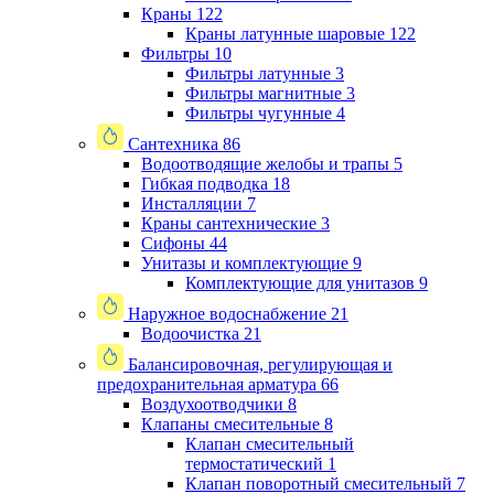
Краны
122
Краны латунные шаровые
122
Фильтры
10
Фильтры латунные
3
Фильтры магнитные
3
Фильтры чугунные
4
Сантехника
86
Водоотводящие желобы и трапы
5
Гибкая подводка
18
Инсталляции
7
Краны сантехнические
3
Сифоны
44
Унитазы и комплектующие
9
Комплектующие для унитазов
9
Наружное водоснабжение
21
Водоочистка
21
Балансировочная, регулирующая и
предохранительная арматура
66
Воздухоотводчики
8
Клапаны cмесительные
8
Клапан cмесительный
термостатический
1
Клапан поворотный cмесительный
7