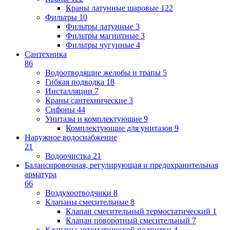
Краны латунные шаровые
122
Фильтры
10
Фильтры латунные
3
Фильтры магнитные
3
Фильтры чугунные
4
Сантехника
86
Водоотводящие желобы и трапы
5
Гибкая подводка
18
Инсталляции
7
Краны сантехнические
3
Сифоны
44
Унитазы и комплектующие
9
Комплектующие для унитазов
9
Наружное водоснабжение
21
Водоочистка
21
Балансировочная, регулирующая и предохранительная
арматура
66
Воздухоотводчики
8
Клапаны cмесительные
8
Клапан cмесительный термостатический
1
Клапан поворотный cмесительный
7
Клапаны автоматической подпитки
4