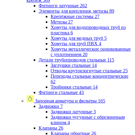
крепеж
509
Фитинги латунные
262
Элементы для крепления, метизы
89
Крепёжные системы
27
Метизы
27
Хомуты для водопроводных труб из
пластика
6
Хомуты для медных труб
5
Хомуты для труб ПВХ
4
Хомуты металлические оцинкованные
с уплотнением
20
Детали трубопроводов стальные
115
Заглушки стальные
14
Отводы крутоизогнутые стальные
25
Переходы стальные концентрические
62
Тройники стальные
14
Фитинги стальные
43
Запорная арматура и фильтры
165
Задвижки
7
Задвижки латунные
3
Задвижки чугунные с обрезиненым
клином
4
Клапаны
26
Клапаны обратные
26