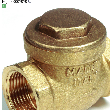
Код:
00007979