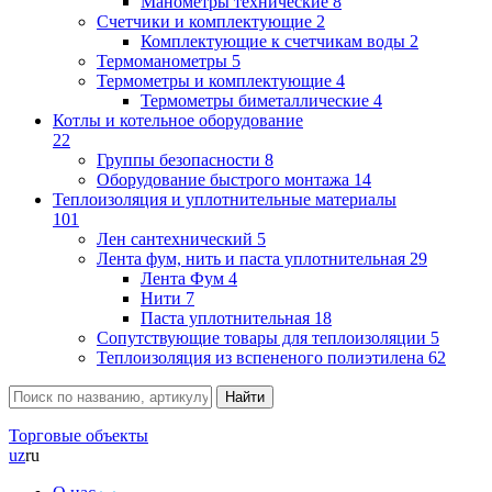
Манометры технические
8
Счетчики и комплектующие
2
Комплектующие к счетчикам воды
2
Термоманометры
5
Термометры и комплектующие
4
Термометры биметаллические
4
Котлы и котельное оборудование
22
Группы безопасности
8
Оборудование быстрого монтажа
14
Теплоизоляция и уплотнительные материалы
101
Лен сантехнический
5
Лента фум, нить и паста уплотнительная
29
Лента Фум
4
Нити
7
Паста уплотнительная
18
Сопутствующие товары для теплоизоляции
5
Теплоизоляция из вспененого полиэтилена
62
Торговые объекты
uz
ru