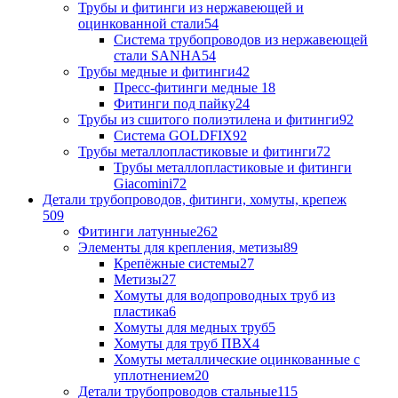
Трубы и фитинги из нержавеющей и
оцинкованной стали
54
Система трубопроводов из нержавеющей
стали SANHA
54
Трубы медные и фитинги
42
Пресс-фитинги медные
18
Фитинги под пайку
24
Трубы из сшитого полиэтилена и фитинги
92
Система GOLDFIX
92
Трубы металлопластиковые и фитинги
72
Трубы металлопластиковые и фитинги
Giacomini
72
Детали трубопроводов, фитинги, хомуты, крепеж
509
Фитинги латунные
262
Элементы для крепления, метизы
89
Крепёжные системы
27
Метизы
27
Хомуты для водопроводных труб из
пластика
6
Хомуты для медных труб
5
Хомуты для труб ПВХ
4
Хомуты металлические оцинкованные с
уплотнением
20
Детали трубопроводов стальные
115