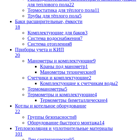
для теплового пола
22
Термостатика для тёплого пола
11
Трубы для тёплого пола
5
Баки расширительные, ёмкости
18
Комплектующие для баков
3
Система водоснабжения
7
Система отопления
8
Приборы учета и КИП
20
Манометры и комплектующие
9
Краны под манометр
1
Манометры технические
8
Счетчики и комплектующие
2
Комплектующие к счетчикам воды
2
Термоманометры
5
Термометры и комплектующие
4
Термометры биметаллические
4
Котлы и котельное оборудование
22
Группы безопасности
8
Оборудование быстрого монтажа
14
Теплоизоляция и уплотнительные материалы
101
Лен сантехнический
5