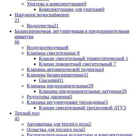
Унитазы и комплектующие
9
Комплектующие для унитазов
9
Наружное водоснабжение
21
Водоочистка
21
Балансировочная, регулирующая и предохранительная
арматура
66
Воздухоотводчики
8
Клапаны cмесительные
8
Клапан cмесительный термостатический
1
Клапан поворотный cмесительный
7
Клапаны автоматической подпитки
4
Клапаны балансировочные
11
Giacomini
11
Клапаны предохранительные
29
Клапаны предохранительные латунные
29
Редукторы давления
3
Клапаны регулирующие трехходовые
3
Клапан смесительный трехходовой ATV
3
Теплый пол
45
Автоматика для теплого пола
2
Оснастка для теплого пола
5
Распределительные коллекторы и комплектующие