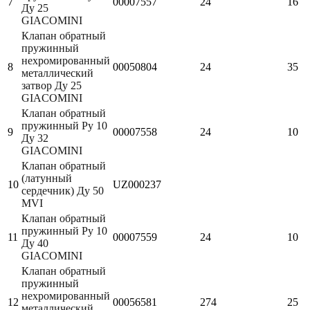
7
00007557
24
16
Ду 25
GIACOMINI
Клапан обратный
пружинный
нехромированный
8
00050804
24
35
металлический
затвор Ду 25
GIACOMINI
Клапан обратный
пружинный Ру 10
9
00007558
24
10
Ду 32
GIACOMINI
Клапан обратный
(латунный
10
UZ000237
сердечник) Ду 50
MVI
Клапан обратный
пружинный Ру 10
11
00007559
24
10
Ду 40
GIACOMINI
Клапан обратный
пружинный
нехромированный
12
00056581
274
25
металлический