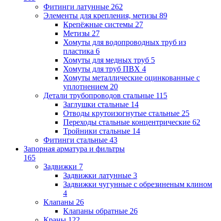
Фитинги латунные
262
Элементы для крепления, метизы
89
Крепёжные системы
27
Метизы
27
Хомуты для водопроводных труб из
пластика
6
Хомуты для медных труб
5
Хомуты для труб ПВХ
4
Хомуты металлические оцинкованные с
уплотнением
20
Детали трубопроводов стальные
115
Заглушки стальные
14
Отводы крутоизогнутые стальные
25
Переходы стальные концентрические
62
Тройники стальные
14
Фитинги стальные
43
Запорная арматура и фильтры
165
Задвижки
7
Задвижки латунные
3
Задвижки чугунные с обрезиненым клином
4
Клапаны
26
Клапаны обратные
26
Краны
122