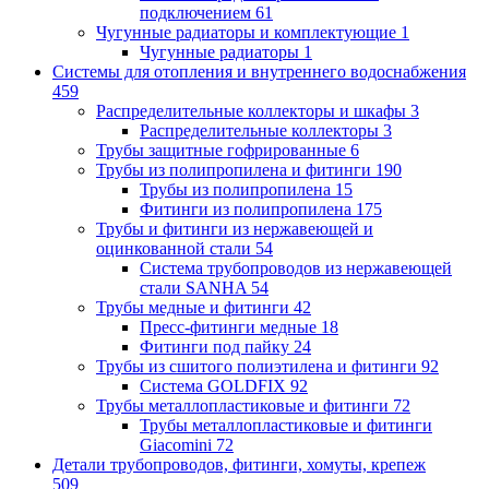
подключением
61
Чугунные радиаторы и комплектующие
1
Чугунные радиаторы
1
Системы для отопления и внутреннего водоснабжения
459
Распределительные коллекторы и шкафы
3
Распределительные коллекторы
3
Трубы защитные гофрированные
6
Трубы из полипропилена и фитинги
190
Трубы из полипропилена
15
Фитинги из полипропилена
175
Трубы и фитинги из нержавеющей и
оцинкованной стали
54
Система трубопроводов из нержавеющей
стали SANHA
54
Трубы медные и фитинги
42
Пресс-фитинги медные
18
Фитинги под пайку
24
Трубы из сшитого полиэтилена и фитинги
92
Система GOLDFIX
92
Трубы металлопластиковые и фитинги
72
Трубы металлопластиковые и фитинги
Giacomini
72
Детали трубопроводов, фитинги, хомуты, крепеж
509