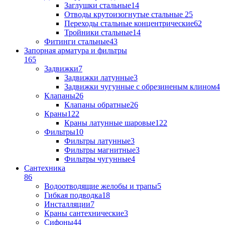
Заглушки стальные
14
Отводы крутоизогнутые стальные
25
Переходы стальные концентрические
62
Тройники стальные
14
Фитинги стальные
43
Запорная арматура и фильтры
165
Задвижки
7
Задвижки латунные
3
Задвижки чугунные с обрезиненым клином
4
Клапаны
26
Клапаны обратные
26
Краны
122
Краны латунные шаровые
122
Фильтры
10
Фильтры латунные
3
Фильтры магнитные
3
Фильтры чугунные
4
Сантехника
86
Водоотводящие желобы и трапы
5
Гибкая подводка
18
Инсталляции
7
Краны сантехнические
3
Сифоны
44