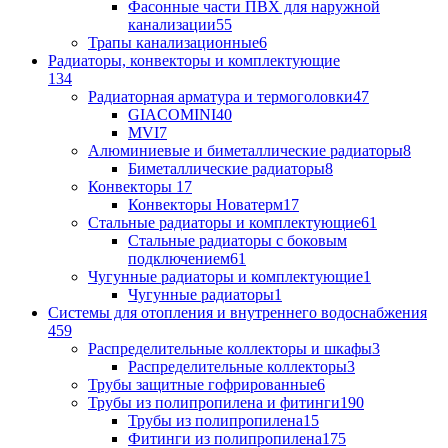
Фасонные части ПВХ для наружной
канализации
55
Трапы канализационные
6
Радиаторы, конвекторы и комплектующие
134
Радиаторная арматура и термоголовки
47
GIACOMINI
40
MVI
7
Алюминиевые и биметаллические радиаторы
8
Биметаллические радиаторы
8
Конвекторы
17
Конвекторы Новатерм
17
Стальные радиаторы и комплектующие
61
Стальные радиаторы с боковым
подключением
61
Чугунные радиаторы и комплектующие
1
Чугунные радиаторы
1
Системы для отопления и внутреннего водоснабжения
459
Распределительные коллекторы и шкафы
3
Распределительные коллекторы
3
Трубы защитные гофрированные
6
Трубы из полипропилена и фитинги
190
Трубы из полипропилена
15
Фитинги из полипропилена
175