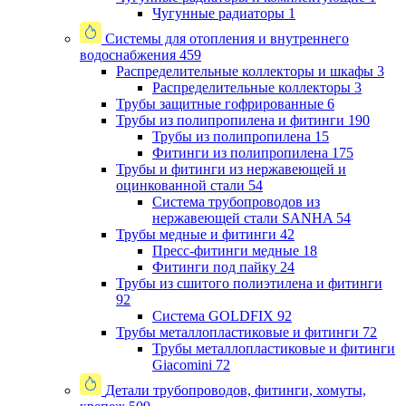
Чугунные радиаторы
1
Системы для отопления и внутреннего
водоснабжения
459
Распределительные коллекторы и шкафы
3
Распределительные коллекторы
3
Трубы защитные гофрированные
6
Трубы из полипропилена и фитинги
190
Трубы из полипропилена
15
Фитинги из полипропилена
175
Трубы и фитинги из нержавеющей и
оцинкованной стали
54
Система трубопроводов из
нержавеющей стали SANHA
54
Трубы медные и фитинги
42
Пресс-фитинги медные
18
Фитинги под пайку
24
Трубы из сшитого полиэтилена и фитинги
92
Система GOLDFIX
92
Трубы металлопластиковые и фитинги
72
Трубы металлопластиковые и фитинги
Giacomini
72
Детали трубопроводов, фитинги, хомуты,