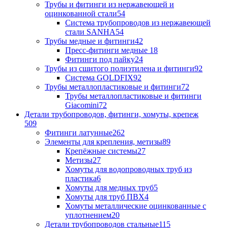
Трубы и фитинги из нержавеющей и
оцинкованной стали
54
Система трубопроводов из нержавеющей
стали SANHA
54
Трубы медные и фитинги
42
Пресс-фитинги медные
18
Фитинги под пайку
24
Трубы из сшитого полиэтилена и фитинги
92
Система GOLDFIX
92
Трубы металлопластиковые и фитинги
72
Трубы металлопластиковые и фитинги
Giacomini
72
Детали трубопроводов, фитинги, хомуты, крепеж
509
Фитинги латунные
262
Элементы для крепления, метизы
89
Крепёжные системы
27
Метизы
27
Хомуты для водопроводных труб из
пластика
6
Хомуты для медных труб
5
Хомуты для труб ПВХ
4
Хомуты металлические оцинкованные с
уплотнением
20
Детали трубопроводов стальные
115