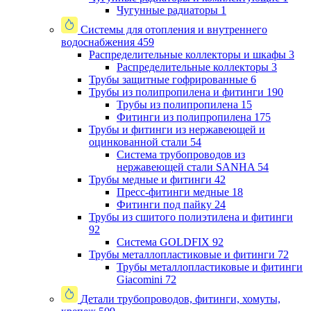
Чугунные радиаторы
1
Системы для отопления и внутреннего
водоснабжения
459
Распределительные коллекторы и шкафы
3
Распределительные коллекторы
3
Трубы защитные гофрированные
6
Трубы из полипропилена и фитинги
190
Трубы из полипропилена
15
Фитинги из полипропилена
175
Трубы и фитинги из нержавеющей и
оцинкованной стали
54
Система трубопроводов из
нержавеющей стали SANHA
54
Трубы медные и фитинги
42
Пресс-фитинги медные
18
Фитинги под пайку
24
Трубы из сшитого полиэтилена и фитинги
92
Система GOLDFIX
92
Трубы металлопластиковые и фитинги
72
Трубы металлопластиковые и фитинги
Giacomini
72
Детали трубопроводов, фитинги, хомуты,