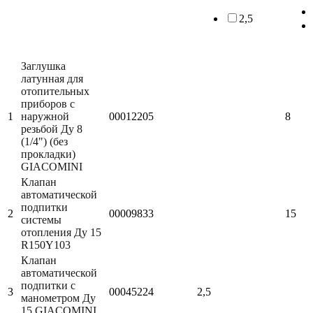
2,5
Заглушка
латунная для
отопительных
приборов с
1
наружной
00012205
8
резьбой Ду 8
(1/4") (без
прокладки)
GIACOMINI
Клапан
автоматической
подпитки
2
00009833
15
системы
отопления Ду 15
R150Y103
Клапан
автоматической
подпитки с
3
00045224
2,5
манометром Ду
15 GIACOMINI