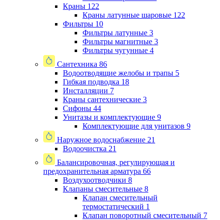
Краны
122
Краны латунные шаровые
122
Фильтры
10
Фильтры латунные
3
Фильтры магнитные
3
Фильтры чугунные
4
Сантехника
86
Водоотводящие желобы и трапы
5
Гибкая подводка
18
Инсталляции
7
Краны сантехнические
3
Сифоны
44
Унитазы и комплектующие
9
Комплектующие для унитазов
9
Наружное водоснабжение
21
Водоочистка
21
Балансировочная, регулирующая и
предохранительная арматура
66
Воздухоотводчики
8
Клапаны cмесительные
8
Клапан cмесительный
термостатический
1
Клапан поворотный cмесительный
7