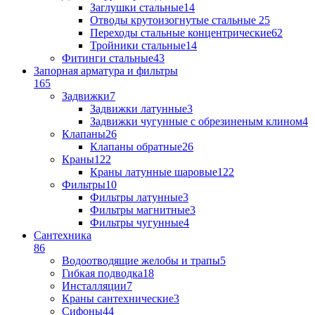
Заглушки стальные
14
Отводы крутоизогнутые стальные
25
Переходы стальные концентрические
62
Тройники стальные
14
Фитинги стальные
43
Запорная арматура и фильтры
165
Задвижки
7
Задвижки латунные
3
Задвижки чугунные с обрезиненым клином
4
Клапаны
26
Клапаны обратные
26
Краны
122
Краны латунные шаровые
122
Фильтры
10
Фильтры латунные
3
Фильтры магнитные
3
Фильтры чугунные
4
Сантехника
86
Водоотводящие желобы и трапы
5
Гибкая подводка
18
Инсталляции
7
Краны сантехнические
3
Сифоны
44