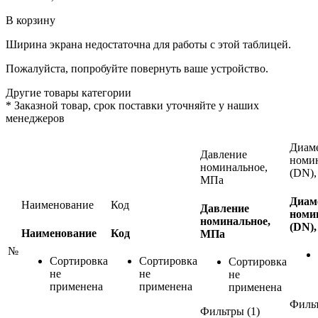
В корзину
Ширина экрана недостаточна для работы с этой таблицей.
Пожалуйста, попробуйте повернуть ваше устройство.
Другие товары категории
*
Заказной товар, срок поставки уточняйте у наших
менеджеров
Диам
Давление
номи
номинальное,
(DN),
МПа
Диам
Наименование
Код
Давление
номи
номинальное,
(DN),
Наименование
Код
МПа
№
Сортировка
Сортировка
Сортировка
не
не
не
применена
применена
применена
Фильт
Фильтры (1)