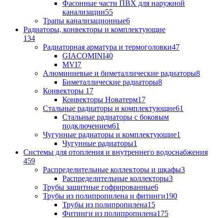
Фасонные части ПВХ для наружной
канализации
55
Трапы канализационные
6
Радиаторы, конвекторы и комплектующие
134
Радиаторная арматура и термоголовки
47
GIACOMINI
40
MVI
7
Алюминиевые и биметаллические радиаторы
8
Биметаллические радиаторы
8
Конвекторы
17
Конвекторы Новатерм
17
Стальные радиаторы и комплектующие
61
Стальные радиаторы с боковым
подключением
61
Чугунные радиаторы и комплектующие
1
Чугунные радиаторы
1
Системы для отопления и внутреннего водоснабжения
459
Распределительные коллекторы и шкафы
3
Распределительные коллекторы
3
Трубы защитные гофрированные
6
Трубы из полипропилена и фитинги
190
Трубы из полипропилена
15
Фитинги из полипропилена
175