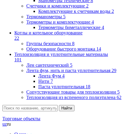
Манометры технические
8
Счетчики и комплектующие
2
Комплектующие к счетчикам воды
2
Термоманометры
5
Термометры и комплектующие
4
Термометры биметаллические
4
Котлы и котельное оборудование
22
Группы безопасности
8
Оборудование быстрого монтажа
14
Теплоизоляция и уплотнительные материалы
101
Лен сантехнический
5
Лента фум, нить и паста уплотнительная
29
Лента Фум
4
Нити
7
Паста уплотнительная
18
Сопутствующие товары для теплоизоляции
5
Теплоизоляция из вспененого полиэтилена
62
Торговые объекты
uz
ru