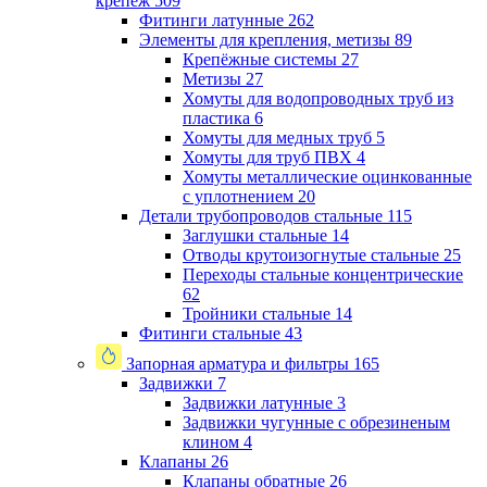
крепеж
509
Фитинги латунные
262
Элементы для крепления, метизы
89
Крепёжные системы
27
Метизы
27
Хомуты для водопроводных труб из
пластика
6
Хомуты для медных труб
5
Хомуты для труб ПВХ
4
Хомуты металлические оцинкованные
с уплотнением
20
Детали трубопроводов стальные
115
Заглушки стальные
14
Отводы крутоизогнутые стальные
25
Переходы стальные концентрические
62
Тройники стальные
14
Фитинги стальные
43
Запорная арматура и фильтры
165
Задвижки
7
Задвижки латунные
3
Задвижки чугунные с обрезиненым
клином
4
Клапаны
26
Клапаны обратные
26