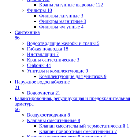
Краны латунные шаровые
122
Фильтры
10
Фильтры латунные
3
Фильтры магнитные
3
Фильтры чугунные
4
Сантехника
86
Водоотводящие желобы и трапы
5
Гибкая подводка
18
Инсталляции
7
Краны сантехнические
3
Сифоны
44
Унитазы и комплектующие
9
Комплектующие для унитазов
9
Наружное водоснабжение
21
Водоочистка
21
Балансировочная, регулирующая и предохранительная
арматура
66
Воздухоотводчики
8
Клапаны cмесительные
8
Клапан cмесительный термостатический
1
Клапан поворотный cмесительный
7
Клапаны автоматической подпитки
4