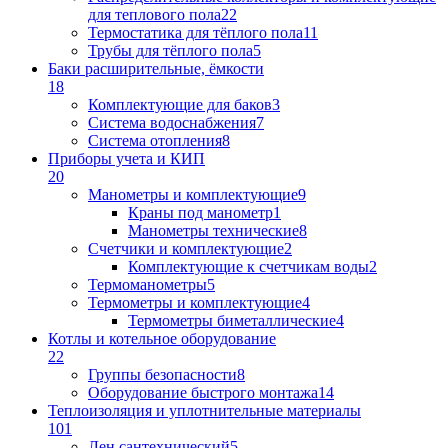
для теплового пола
22
Термостатика для тёплого пола
11
Трубы для тёплого пола
5
Баки расширительные, ёмкости
18
Комплектующие для баков
3
Система водоснабжения
7
Система отопления
8
Приборы учета и КИП
20
Манометры и комплектующие
9
Краны под манометр
1
Манометры технические
8
Счетчики и комплектующие
2
Комплектующие к счетчикам воды
2
Термоманометры
5
Термометры и комплектующие
4
Термометры биметаллические
4
Котлы и котельное оборудование
22
Группы безопасности
8
Оборудование быстрого монтажа
14
Теплоизоляция и уплотнительные материалы
101
Лен сантехнический
5