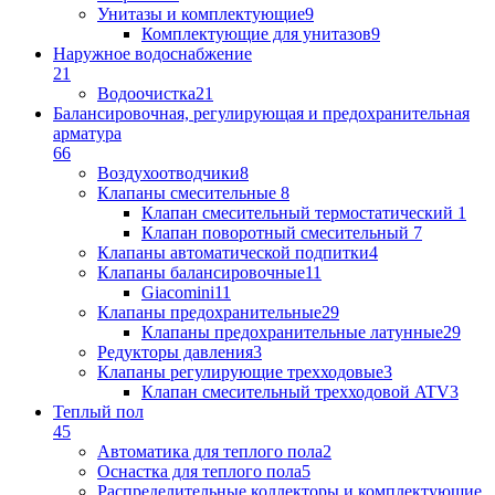
Унитазы и комплектующие
9
Комплектующие для унитазов
9
Наружное водоснабжение
21
Водоочистка
21
Балансировочная, регулирующая и предохранительная
арматура
66
Воздухоотводчики
8
Клапаны cмесительные
8
Клапан cмесительный термостатический
1
Клапан поворотный cмесительный
7
Клапаны автоматической подпитки
4
Клапаны балансировочные
11
Giacomini
11
Клапаны предохранительные
29
Клапаны предохранительные латунные
29
Редукторы давления
3
Клапаны регулирующие трехходовые
3
Клапан смесительный трехходовой ATV
3
Теплый пол
45
Автоматика для теплого пола
2
Оснастка для теплого пола
5
Распределительные коллекторы и комплектующие