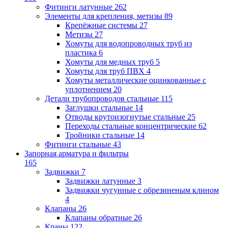
Фитинги латунные
262
Элементы для крепления, метизы
89
Крепёжные системы
27
Метизы
27
Хомуты для водопроводных труб из
пластика
6
Хомуты для медных труб
5
Хомуты для труб ПВХ
4
Хомуты металлические оцинкованные с
уплотнением
20
Детали трубопроводов стальные
115
Заглушки стальные
14
Отводы крутоизогнутые стальные
25
Переходы стальные концентрические
62
Тройники стальные
14
Фитинги стальные
43
Запорная арматура и фильтры
165
Задвижки
7
Задвижки латунные
3
Задвижки чугунные с обрезиненым клином
4
Клапаны
26
Клапаны обратные
26
Краны
122