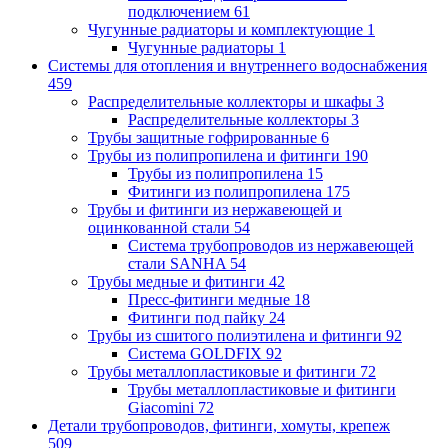
подключением
61
Чугунные радиаторы и комплектующие
1
Чугунные радиаторы
1
Системы для отопления и внутреннего водоснабжения
459
Распределительные коллекторы и шкафы
3
Распределительные коллекторы
3
Трубы защитные гофрированные
6
Трубы из полипропилена и фитинги
190
Трубы из полипропилена
15
Фитинги из полипропилена
175
Трубы и фитинги из нержавеющей и
оцинкованной стали
54
Система трубопроводов из нержавеющей
стали SANHA
54
Трубы медные и фитинги
42
Пресс-фитинги медные
18
Фитинги под пайку
24
Трубы из сшитого полиэтилена и фитинги
92
Система GOLDFIX
92
Трубы металлопластиковые и фитинги
72
Трубы металлопластиковые и фитинги
Giacomini
72
Детали трубопроводов, фитинги, хомуты, крепеж
509