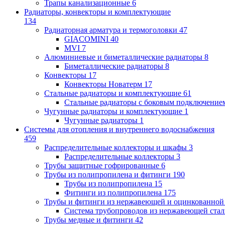
Трапы канализационные
6
Радиаторы, конвекторы и комплектующие
134
Радиаторная арматура и термоголовки
47
GIACOMINI
40
MVI
7
Алюминиевые и биметаллические радиаторы
8
Биметаллические радиаторы
8
Конвекторы
17
Конвекторы Новатерм
17
Стальные радиаторы и комплектующие
61
Стальные радиаторы с боковым подключение
Чугунные радиаторы и комплектующие
1
Чугунные радиаторы
1
Системы для отопления и внутреннего водоснабжения
459
Распределительные коллекторы и шкафы
3
Распределительные коллекторы
3
Трубы защитные гофрированные
6
Трубы из полипропилена и фитинги
190
Трубы из полипропилена
15
Фитинги из полипропилена
175
Трубы и фитинги из нержавеющей и оцинкованной
Система трубопроводов из нержавеющей ст
Трубы медные и фитинги
42