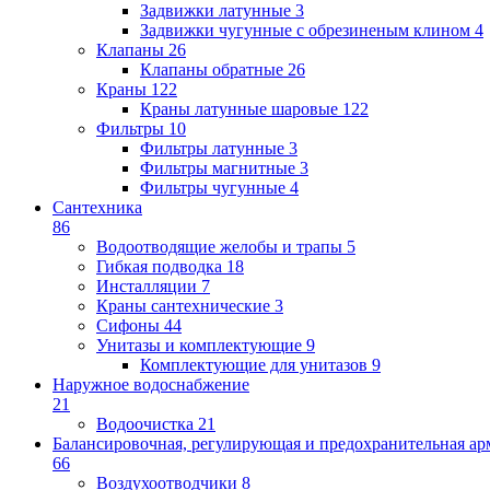
Задвижки латунные
3
Задвижки чугунные с обрезиненым клином
4
Клапаны
26
Клапаны обратные
26
Краны
122
Краны латунные шаровые
122
Фильтры
10
Фильтры латунные
3
Фильтры магнитные
3
Фильтры чугунные
4
Сантехника
86
Водоотводящие желобы и трапы
5
Гибкая подводка
18
Инсталляции
7
Краны сантехнические
3
Сифоны
44
Унитазы и комплектующие
9
Комплектующие для унитазов
9
Наружное водоснабжение
21
Водоочистка
21
Балансировочная, регулирующая и предохранительная ар
66
Воздухоотводчики
8