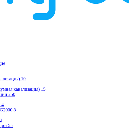
щие
ализация)
10
умная канализация)
15
ации
250
0
4
KG2000
8
2
ции
55