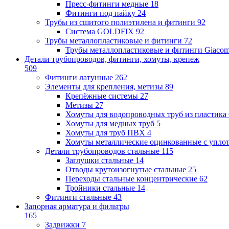
Пресс-фитинги медные
18
Фитинги под пайку
24
Трубы из сшитого полиэтилена и фитинги
92
Система GOLDFIX
92
Трубы металлопластиковые и фитинги
72
Трубы металлопластиковые и фитинги Giacom
Детали трубопроводов, фитинги, хомуты, крепеж
509
Фитинги латунные
262
Элементы для крепления, метизы
89
Крепёжные системы
27
Метизы
27
Хомуты для водопроводных труб из пластика
Хомуты для медных труб
5
Хомуты для труб ПВХ
4
Хомуты металлические оцинкованные с упло
Детали трубопроводов стальные
115
Заглушки стальные
14
Отводы крутоизогнутые стальные
25
Переходы стальные концентрические
62
Тройники стальные
14
Фитинги стальные
43
Запорная арматура и фильтры
165
Задвижки
7