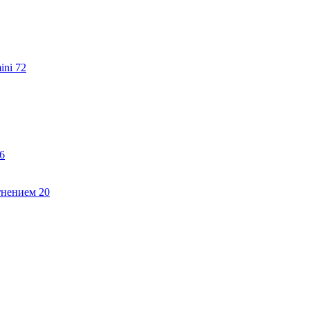
ini
72
6
тнением
20