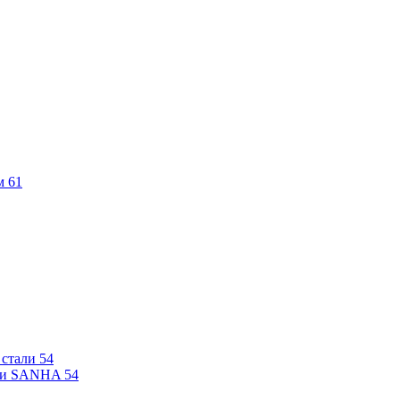
м
61
 стали
54
али SANHA
54