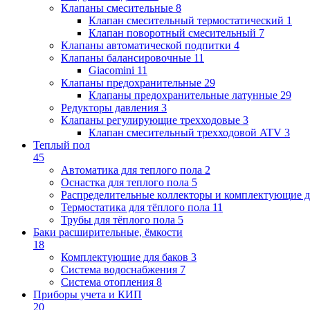
Клапаны cмесительные
8
Клапан cмесительный термостатический
1
Клапан поворотный cмесительный
7
Клапаны автоматической подпитки
4
Клапаны балансировочные
11
Giacomini
11
Клапаны предохранительные
29
Клапаны предохранительные латунные
29
Редукторы давления
3
Клапаны регулирующие трехходовые
3
Клапан смесительный трехходовой ATV
3
Теплый пол
45
Автоматика для теплого пола
2
Оснастка для теплого пола
5
Распределительные коллекторы и комплектующие д
Термостатика для тёплого пола
11
Трубы для тёплого пола
5
Баки расширительные, ёмкости
18
Комплектующие для баков
3
Система водоснабжения
7
Система отопления
8
Приборы учета и КИП
20