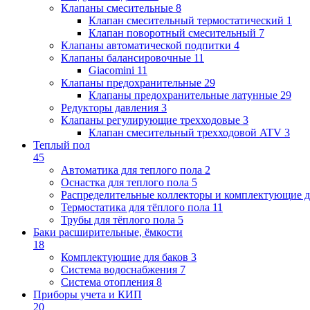
Клапаны cмесительные
8
Клапан cмесительный термостатический
1
Клапан поворотный cмесительный
7
Клапаны автоматической подпитки
4
Клапаны балансировочные
11
Giacomini
11
Клапаны предохранительные
29
Клапаны предохранительные латунные
29
Редукторы давления
3
Клапаны регулирующие трехходовые
3
Клапан смесительный трехходовой ATV
3
Теплый пол
45
Автоматика для теплого пола
2
Оснастка для теплого пола
5
Распределительные коллекторы и комплектующие д
Термостатика для тёплого пола
11
Трубы для тёплого пола
5
Баки расширительные, ёмкости
18
Комплектующие для баков
3
Система водоснабжения
7
Система отопления
8
Приборы учета и КИП
20