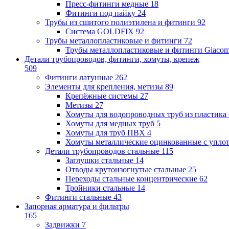
Пресс-фитинги медные
18
Фитинги под пайку
24
Трубы из сшитого полиэтилена и фитинги
92
Система GOLDFIX
92
Трубы металлопластиковые и фитинги
72
Трубы металлопластиковые и фитинги Giacom
Детали трубопроводов, фитинги, хомуты, крепеж
509
Фитинги латунные
262
Элементы для крепления, метизы
89
Крепёжные системы
27
Метизы
27
Хомуты для водопроводных труб из пластика
Хомуты для медных труб
5
Хомуты для труб ПВХ
4
Хомуты металлические оцинкованные с упло
Детали трубопроводов стальные
115
Заглушки стальные
14
Отводы крутоизогнутые стальные
25
Переходы стальные концентрические
62
Тройники стальные
14
Фитинги стальные
43
Запорная арматура и фильтры
165
Задвижки
7