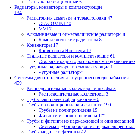
Трапы канализационные
6
Радиаторы, конвекторы и комплектующие
134
Радиаторная арматура и термоголовки
47
GIACOMINI
40
MVI
7
Алюминиевые и биметаллические радиаторы
8
Биметаллические радиаторы
8
Конвекторы
17
Конвекторы Новатерм
17
Стальные радиаторы и комплектующие
61
Стальные радиаторы с боковым подключение
Чугунные радиаторы и комплектующие
1
Чугунные радиаторы
1
Системы для отопления и внутреннего водоснабжения
459
Распределительные коллекторы и шкафы
3
Распределительные коллекторы
3
Трубы защитные гофрированные
6
Трубы из полипропилена и фитинги
190
Трубы из полипропилена
15
Фитинги из полипропилена
175
Трубы и фитинги из нержавеющей и оцинкованной
Система трубопроводов из нержавеющей ст
Трубы медные и фитинги
42