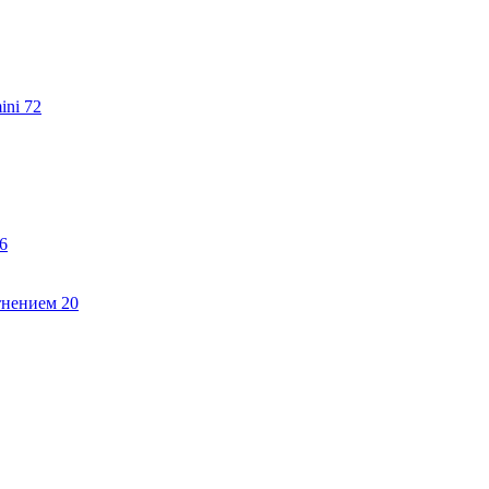
ini
72
6
тнением
20