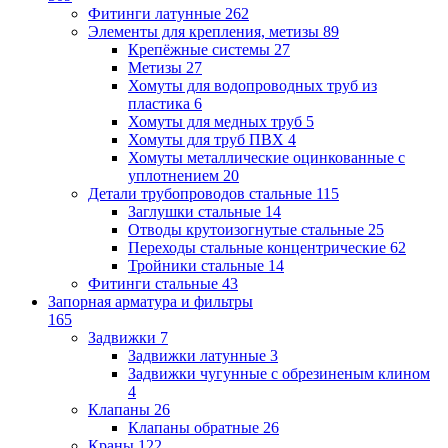
Фитинги латунные
262
Элементы для крепления, метизы
89
Крепёжные системы
27
Метизы
27
Хомуты для водопроводных труб из
пластика
6
Хомуты для медных труб
5
Хомуты для труб ПВХ
4
Хомуты металлические оцинкованные с
уплотнением
20
Детали трубопроводов стальные
115
Заглушки стальные
14
Отводы крутоизогнутые стальные
25
Переходы стальные концентрические
62
Тройники стальные
14
Фитинги стальные
43
Запорная арматура и фильтры
165
Задвижки
7
Задвижки латунные
3
Задвижки чугунные с обрезиненым клином
4
Клапаны
26
Клапаны обратные
26
Краны
122