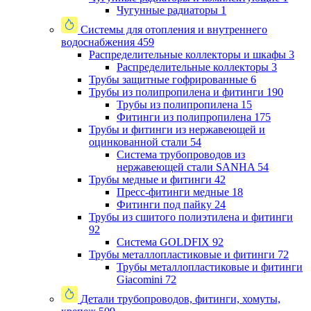
Чугунные радиаторы
1
Системы для отопления и внутреннего
водоснабжения
459
Распределительные коллекторы и шкафы
3
Распределительные коллекторы
3
Трубы защитные гофрированные
6
Трубы из полипропилена и фитинги
190
Трубы из полипропилена
15
Фитинги из полипропилена
175
Трубы и фитинги из нержавеющей и
оцинкованной стали
54
Система трубопроводов из
нержавеющей стали SANHA
54
Трубы медные и фитинги
42
Пресс-фитинги медные
18
Фитинги под пайку
24
Трубы из сшитого полиэтилена и фитинги
92
Система GOLDFIX
92
Трубы металлопластиковые и фитинги
72
Трубы металлопластиковые и фитинги
Giacomini
72
Детали трубопроводов, фитинги, хомуты,