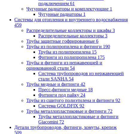
подключением
61
Чугунные радиаторы и комплектующие
1
Чугунные радиаторы
1
Системы для отопления и внутреннего водоснабжения
459
Распределительные коллекторы и шкафы
3
Распределительные коллекторы
3
Трубы защитные гофрированные
6
Трубы из полипропилена и фитинги
190
Трубы из полипропилена
15
Фитинги из полипропилена
175
Трубы и фитинги из нержавеющей и
оцинкованной стали
54
Система трубопроводов из нержавеющей
стали SANHA
54
Трубы медные и фитинги
42
Пресс-фитинги медные
18
Фитинги под пайку
24
Трубы из сшитого полиэтилена и фитинги
92
Система GOLDFIX
92
Трубы металлопластиковые и фитинги
72
Трубы металлопластиковые и фитинги
Giacomini
72
Детали трубопроводов, фитинги, хомуты, крепеж
509