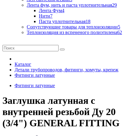
Лента фум, нить и паста уплотнительная
29
Лента Фум
4
Нити
7
Паста уплотнительная
18
Сопутствующие товары для теплоизоляции
5
Теплоизоляция из вспененого полиэтилена
62
Каталог
Детали трубопроводов, фитинги, хомуты, крепеж
Фитинги латунные
Фитинги латунные
Заглушка латунная с
внутренней резьбой Ду 20
(3/4") GENERAL FITTING