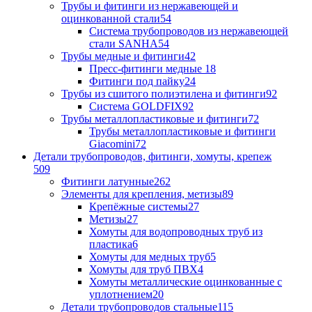
Трубы и фитинги из нержавеющей и
оцинкованной стали
54
Система трубопроводов из нержавеющей
стали SANHA
54
Трубы медные и фитинги
42
Пресс-фитинги медные
18
Фитинги под пайку
24
Трубы из сшитого полиэтилена и фитинги
92
Система GOLDFIX
92
Трубы металлопластиковые и фитинги
72
Трубы металлопластиковые и фитинги
Giacomini
72
Детали трубопроводов, фитинги, хомуты, крепеж
509
Фитинги латунные
262
Элементы для крепления, метизы
89
Крепёжные системы
27
Метизы
27
Хомуты для водопроводных труб из
пластика
6
Хомуты для медных труб
5
Хомуты для труб ПВХ
4
Хомуты металлические оцинкованные с
уплотнением
20
Детали трубопроводов стальные
115