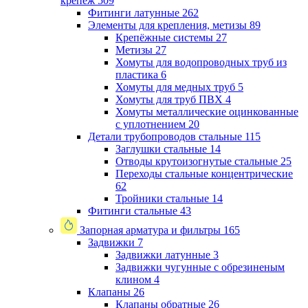
крепеж
509
Фитинги латунные
262
Элементы для крепления, метизы
89
Крепёжные системы
27
Метизы
27
Хомуты для водопроводных труб из
пластика
6
Хомуты для медных труб
5
Хомуты для труб ПВХ
4
Хомуты металлические оцинкованные
с уплотнением
20
Детали трубопроводов стальные
115
Заглушки стальные
14
Отводы крутоизогнутые стальные
25
Переходы стальные концентрические
62
Тройники стальные
14
Фитинги стальные
43
Запорная арматура и фильтры
165
Задвижки
7
Задвижки латунные
3
Задвижки чугунные с обрезиненым
клином
4
Клапаны
26
Клапаны обратные
26