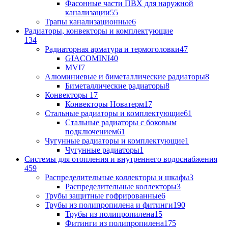
Фасонные части ПВХ для наружной
канализации
55
Трапы канализационные
6
Радиаторы, конвекторы и комплектующие
134
Радиаторная арматура и термоголовки
47
GIACOMINI
40
MVI
7
Алюминиевые и биметаллические радиаторы
8
Биметаллические радиаторы
8
Конвекторы
17
Конвекторы Новатерм
17
Стальные радиаторы и комплектующие
61
Стальные радиаторы с боковым
подключением
61
Чугунные радиаторы и комплектующие
1
Чугунные радиаторы
1
Системы для отопления и внутреннего водоснабжения
459
Распределительные коллекторы и шкафы
3
Распределительные коллекторы
3
Трубы защитные гофрированные
6
Трубы из полипропилена и фитинги
190
Трубы из полипропилена
15
Фитинги из полипропилена
175