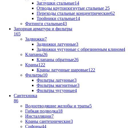
Заглушки стальные
14
Отводы крутоизогнутые стальные
25
Переходы стальные концентрические
62
Тройники стальные
14
Фитинги стальные
43
Запорная арматура и фильтры
165
Задвижки
7
Задвижки латунные
3
Задвижки чугунные с обрезиненым клином
4
Клапаны
26
Клапаны обратные
26
Краны
122
Краны латунные шаровые
122
Фильтры
10
Фильтры латунные
3
Фильтры магнитные
3
Фильтры чугунные
4
Сантехника
86
Водоотводящие желобы и трапы
5
Гибкая подводка
18
Инсталляции
7
Краны сантехнические
3
Сифоны
44