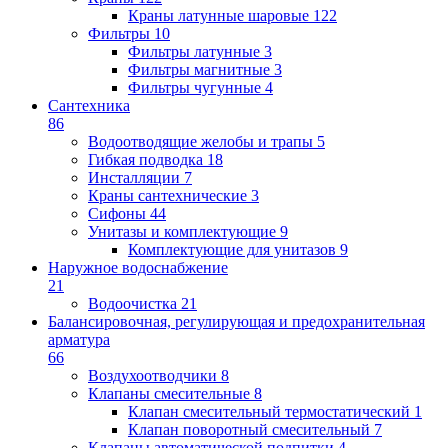
Краны латунные шаровые
122
Фильтры
10
Фильтры латунные
3
Фильтры магнитные
3
Фильтры чугунные
4
Сантехника
86
Водоотводящие желобы и трапы
5
Гибкая подводка
18
Инсталляции
7
Краны сантехнические
3
Сифоны
44
Унитазы и комплектующие
9
Комплектующие для унитазов
9
Наружное водоснабжение
21
Водоочистка
21
Балансировочная, регулирующая и предохранительная
арматура
66
Воздухоотводчики
8
Клапаны cмесительные
8
Клапан cмесительный термостатический
1
Клапан поворотный cмесительный
7
Клапаны автоматической подпитки
4