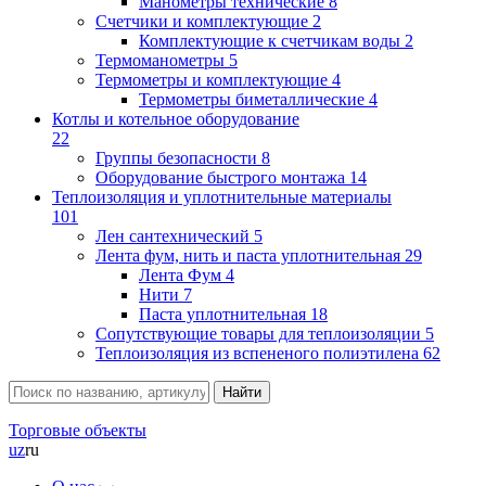
Манометры технические
8
Счетчики и комплектующие
2
Комплектующие к счетчикам воды
2
Термоманометры
5
Термометры и комплектующие
4
Термометры биметаллические
4
Котлы и котельное оборудование
22
Группы безопасности
8
Оборудование быстрого монтажа
14
Теплоизоляция и уплотнительные материалы
101
Лен сантехнический
5
Лента фум, нить и паста уплотнительная
29
Лента Фум
4
Нити
7
Паста уплотнительная
18
Сопутствующие товары для теплоизоляции
5
Теплоизоляция из вспененого полиэтилена
62
Торговые объекты
uz
ru