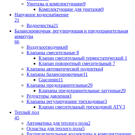
Унитазы и комплектующие
9
Комплектующие для унитазов
9
Наружное водоснабжение
21
Водоочистка
21
Балансировочная, регулирующая и предохранительная
арматура
66
Воздухоотводчики
8
Клапаны cмесительные
8
Клапан cмесительный термостатический
1
Клапан поворотный cмесительный
7
Клапаны автоматической подпитки
4
Клапаны балансировочные
11
Giacomini
11
Клапаны предохранительные
29
Клапаны предохранительные латунные
29
Редукторы давления
3
Клапаны регулирующие трехходовые
3
Клапан смесительный трехходовой ATV
3
Теплый пол
45
Автоматика для теплого пола
2
Оснастка для теплого пола
5
Распределительные коллекторы и комплектующие