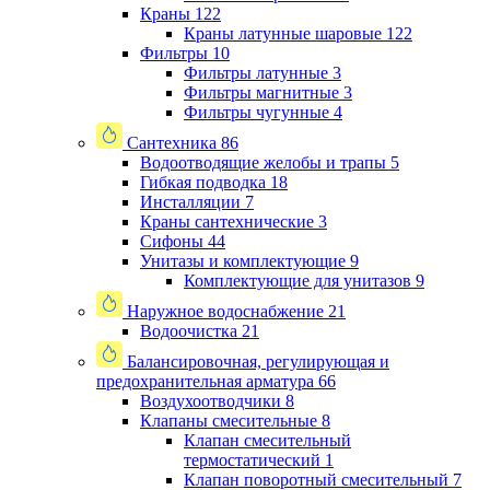
Краны
122
Краны латунные шаровые
122
Фильтры
10
Фильтры латунные
3
Фильтры магнитные
3
Фильтры чугунные
4
Сантехника
86
Водоотводящие желобы и трапы
5
Гибкая подводка
18
Инсталляции
7
Краны сантехнические
3
Сифоны
44
Унитазы и комплектующие
9
Комплектующие для унитазов
9
Наружное водоснабжение
21
Водоочистка
21
Балансировочная, регулирующая и
предохранительная арматура
66
Воздухоотводчики
8
Клапаны cмесительные
8
Клапан cмесительный
термостатический
1
Клапан поворотный cмесительный
7