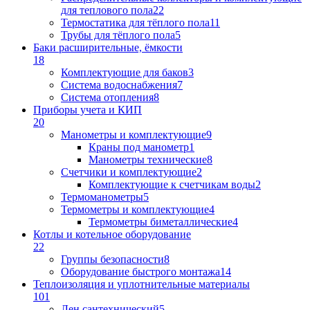
для теплового пола
22
Термостатика для тёплого пола
11
Трубы для тёплого пола
5
Баки расширительные, ёмкости
18
Комплектующие для баков
3
Система водоснабжения
7
Система отопления
8
Приборы учета и КИП
20
Манометры и комплектующие
9
Краны под манометр
1
Манометры технические
8
Счетчики и комплектующие
2
Комплектующие к счетчикам воды
2
Термоманометры
5
Термометры и комплектующие
4
Термометры биметаллические
4
Котлы и котельное оборудование
22
Группы безопасности
8
Оборудование быстрого монтажа
14
Теплоизоляция и уплотнительные материалы
101
Лен сантехнический
5