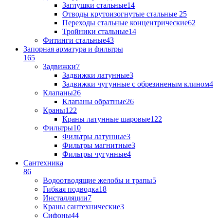
Заглушки стальные
14
Отводы крутоизогнутые стальные
25
Переходы стальные концентрические
62
Тройники стальные
14
Фитинги стальные
43
Запорная арматура и фильтры
165
Задвижки
7
Задвижки латунные
3
Задвижки чугунные с обрезиненым клином
4
Клапаны
26
Клапаны обратные
26
Краны
122
Краны латунные шаровые
122
Фильтры
10
Фильтры латунные
3
Фильтры магнитные
3
Фильтры чугунные
4
Сантехника
86
Водоотводящие желобы и трапы
5
Гибкая подводка
18
Инсталляции
7
Краны сантехнические
3
Сифоны
44