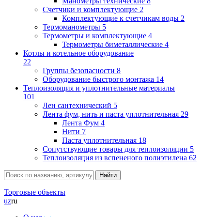
Манометры технические
8
Счетчики и комплектующие
2
Комплектующие к счетчикам воды
2
Термоманометры
5
Термометры и комплектующие
4
Термометры биметаллические
4
Котлы и котельное оборудование
22
Группы безопасности
8
Оборудование быстрого монтажа
14
Теплоизоляция и уплотнительные материалы
101
Лен сантехнический
5
Лента фум, нить и паста уплотнительная
29
Лента Фум
4
Нити
7
Паста уплотнительная
18
Сопутствующие товары для теплоизоляции
5
Теплоизоляция из вспененого полиэтилена
62
Торговые объекты
uz
ru