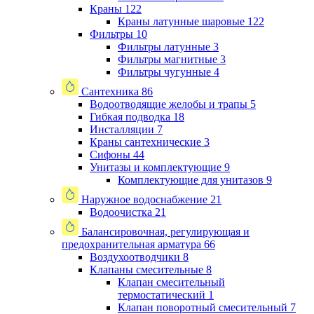
Краны
122
Краны латунные шаровые
122
Фильтры
10
Фильтры латунные
3
Фильтры магнитные
3
Фильтры чугунные
4
Сантехника
86
Водоотводящие желобы и трапы
5
Гибкая подводка
18
Инсталляции
7
Краны сантехнические
3
Сифоны
44
Унитазы и комплектующие
9
Комплектующие для унитазов
9
Наружное водоснабжение
21
Водоочистка
21
Балансировочная, регулирующая и
предохранительная арматура
66
Воздухоотводчики
8
Клапаны cмесительные
8
Клапан cмесительный
термостатический
1
Клапан поворотный cмесительный
7