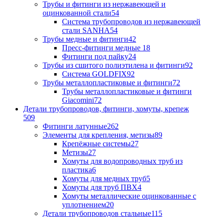
Трубы и фитинги из нержавеющей и
оцинкованной стали
54
Система трубопроводов из нержавеющей
стали SANHA
54
Трубы медные и фитинги
42
Пресс-фитинги медные
18
Фитинги под пайку
24
Трубы из сшитого полиэтилена и фитинги
92
Система GOLDFIX
92
Трубы металлопластиковые и фитинги
72
Трубы металлопластиковые и фитинги
Giacomini
72
Детали трубопроводов, фитинги, хомуты, крепеж
509
Фитинги латунные
262
Элементы для крепления, метизы
89
Крепёжные системы
27
Метизы
27
Хомуты для водопроводных труб из
пластика
6
Хомуты для медных труб
5
Хомуты для труб ПВХ
4
Хомуты металлические оцинкованные с
уплотнением
20
Детали трубопроводов стальные
115