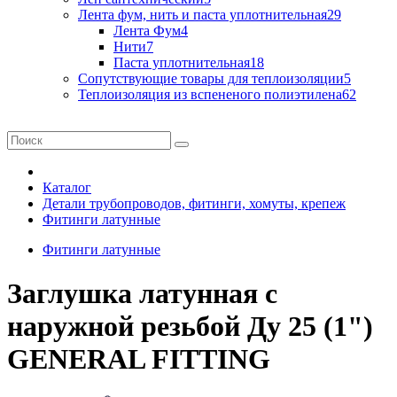
Лента фум, нить и паста уплотнительная
29
Лента Фум
4
Нити
7
Паста уплотнительная
18
Сопутствующие товары для теплоизоляции
5
Теплоизоляция из вспененого полиэтилена
62
Каталог
Детали трубопроводов, фитинги, хомуты, крепеж
Фитинги латунные
Фитинги латунные
Заглушка латунная с
наружной резьбой Ду 25 (1")
GENERAL FITTING