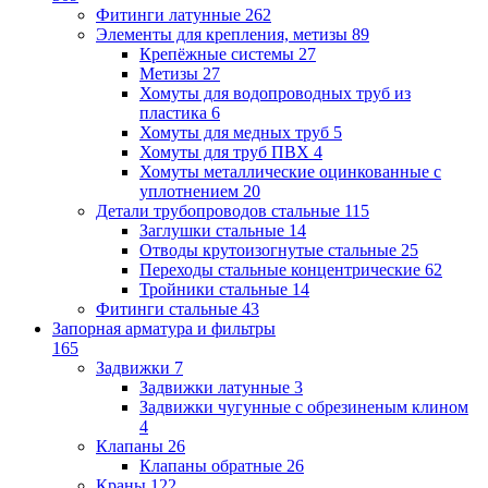
Фитинги латунные
262
Элементы для крепления, метизы
89
Крепёжные системы
27
Метизы
27
Хомуты для водопроводных труб из
пластика
6
Хомуты для медных труб
5
Хомуты для труб ПВХ
4
Хомуты металлические оцинкованные с
уплотнением
20
Детали трубопроводов стальные
115
Заглушки стальные
14
Отводы крутоизогнутые стальные
25
Переходы стальные концентрические
62
Тройники стальные
14
Фитинги стальные
43
Запорная арматура и фильтры
165
Задвижки
7
Задвижки латунные
3
Задвижки чугунные с обрезиненым клином
4
Клапаны
26
Клапаны обратные
26
Краны
122