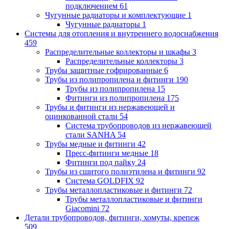
подключением
61
Чугунные радиаторы и комплектующие
1
Чугунные радиаторы
1
Системы для отопления и внутреннего водоснабжения
459
Распределительные коллекторы и шкафы
3
Распределительные коллекторы
3
Трубы защитные гофрированные
6
Трубы из полипропилена и фитинги
190
Трубы из полипропилена
15
Фитинги из полипропилена
175
Трубы и фитинги из нержавеющей и
оцинкованной стали
54
Система трубопроводов из нержавеющей
стали SANHA
54
Трубы медные и фитинги
42
Пресс-фитинги медные
18
Фитинги под пайку
24
Трубы из сшитого полиэтилена и фитинги
92
Система GOLDFIX
92
Трубы металлопластиковые и фитинги
72
Трубы металлопластиковые и фитинги
Giacomini
72
Детали трубопроводов, фитинги, хомуты, крепеж
509