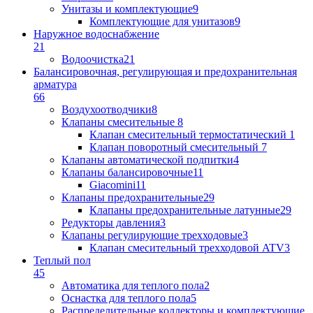
Унитазы и комплектующие
9
Комплектующие для унитазов
9
Наружное водоснабжение
21
Водоочистка
21
Балансировочная, регулирующая и предохранительная
арматура
66
Воздухоотводчики
8
Клапаны cмесительные
8
Клапан cмесительный термостатический
1
Клапан поворотный cмесительный
7
Клапаны автоматической подпитки
4
Клапаны балансировочные
11
Giacomini
11
Клапаны предохранительные
29
Клапаны предохранительные латунные
29
Редукторы давления
3
Клапаны регулирующие трехходовые
3
Клапан смесительный трехходовой ATV
3
Теплый пол
45
Автоматика для теплого пола
2
Оснастка для теплого пола
5
Распределительные коллекторы и комплектующие