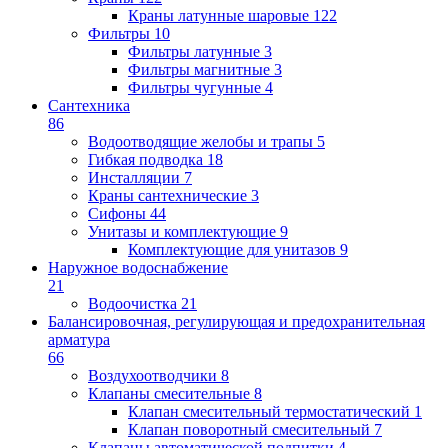
Краны латунные шаровые
122
Фильтры
10
Фильтры латунные
3
Фильтры магнитные
3
Фильтры чугунные
4
Сантехника
86
Водоотводящие желобы и трапы
5
Гибкая подводка
18
Инсталляции
7
Краны сантехнические
3
Сифоны
44
Унитазы и комплектующие
9
Комплектующие для унитазов
9
Наружное водоснабжение
21
Водоочистка
21
Балансировочная, регулирующая и предохранительная
арматура
66
Воздухоотводчики
8
Клапаны cмесительные
8
Клапан cмесительный термостатический
1
Клапан поворотный cмесительный
7
Клапаны автоматической подпитки
4