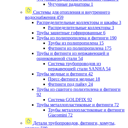
Чугунные радиаторы
1
Системы для отопления и внутреннего
водоснабжения
459
Распределительные коллекторы и шкафы
3
Распределительные коллекторы
3
Трубы защитные гофрированные
6
Трубы из полипропилена и фитинги
190
Трубы из полипропилена
15
Фитинги из полипропилена
175
Трубы и фитинги из нержавеющей и
оцинкованной стали
54
Система трубопроводов из
нержавеющей стали SANHA
54
Трубы медные и фитинги
42
Пресс-фитинги медные
18
Фитинги под пайку
24
Трубы из сшитого полиэтилена и фитинги
92
Система GOLDFIX
92
Трубы металлопластиковые и фитинги
72
Трубы металлопластиковые и фитинги
Giacomini
72
Детали трубопроводов, фитинги, хомуты,