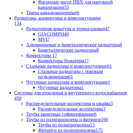
Фасонные части ПВХ для наружной
канализации
55
Трапы канализационные
6
Радиаторы, конвекторы и комплектующие
134
Радиаторная арматура и термоголовки
47
GIACOMINI
40
MVI
7
Алюминиевые и биметаллические радиаторы
8
Биметаллические радиаторы
8
Конвекторы
17
Конвекторы Новатерм
17
Стальные радиаторы и комплектующие
61
Стальные радиаторы с боковым
подключением
61
Чугунные радиаторы и комплектующие
1
Чугунные радиаторы
1
Системы для отопления и внутреннего водоснабжения
459
Распределительные коллекторы и шкафы
3
Распределительные коллекторы
3
Трубы защитные гофрированные
6
Трубы из полипропилена и фитинги
190
Трубы из полипропилена
15
Фитинги из полипропилена
175