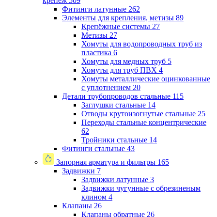
крепеж
509
Фитинги латунные
262
Элементы для крепления, метизы
89
Крепёжные системы
27
Метизы
27
Хомуты для водопроводных труб из
пластика
6
Хомуты для медных труб
5
Хомуты для труб ПВХ
4
Хомуты металлические оцинкованные
с уплотнением
20
Детали трубопроводов стальные
115
Заглушки стальные
14
Отводы крутоизогнутые стальные
25
Переходы стальные концентрические
62
Тройники стальные
14
Фитинги стальные
43
Запорная арматура и фильтры
165
Задвижки
7
Задвижки латунные
3
Задвижки чугунные с обрезиненым
клином
4
Клапаны
26
Клапаны обратные
26