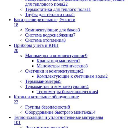
для теплового пола
22
Термостатика для тёплого пола
11
Трубы для тёплого пола
5
Баки расширительные, ёмкости
18
Комплектующие для баков
3
Система водоснабжения
7
Система отопления
8
Приборы учета и КИП
20
Манометры и комплектующие
9
Краны под манометр
1
Манометры технические
8
Счетчики и комплектующие
2
Комплектующие к счетчикам воды
2
Термоманометры
5
Термометры и комплектующие
4
Термометры биметаллические
4
Котлы и котельное оборудование
22
Группы безопасности
8
Оборудование быстрого монтажа
14
Теплоизоляция и уплотнительные материалы
101
Лен сантехнический
5