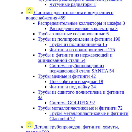
Чугунные радиаторы
1
Системы для отопления и внутреннего
водоснабжения
459
Распределительные коллекторы и шкафы
3
Распределительные коллекторы
3
Трубы защитные гофрированные
6
Трубы из полипропилена и фитинги
190
Трубы из полипропилена
15
Фитинги из полипропилена
175
Трубы и фитинги из нержавеющей и
оцинкованной стали
54
Система трубопроводов из
нержавеющей стали SANHA
54
Трубы медные и фитинги
42
Пресс-фитинги медные
18
Фитинги под пайку
24
Трубы из сшитого полиэтилена и фитинги
92
Система GOLDFIX
92
Трубы металлопластиковые и фитинги
72
Трубы металлопластиковые и фитинги
Giacomini
72
Детали трубопроводов, фитинги, хомуты,