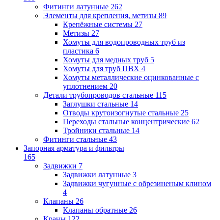
Фитинги латунные
262
Элементы для крепления, метизы
89
Крепёжные системы
27
Метизы
27
Хомуты для водопроводных труб из
пластика
6
Хомуты для медных труб
5
Хомуты для труб ПВХ
4
Хомуты металлические оцинкованные с
уплотнением
20
Детали трубопроводов стальные
115
Заглушки стальные
14
Отводы крутоизогнутые стальные
25
Переходы стальные концентрические
62
Тройники стальные
14
Фитинги стальные
43
Запорная арматура и фильтры
165
Задвижки
7
Задвижки латунные
3
Задвижки чугунные с обрезиненым клином
4
Клапаны
26
Клапаны обратные
26
Краны
122