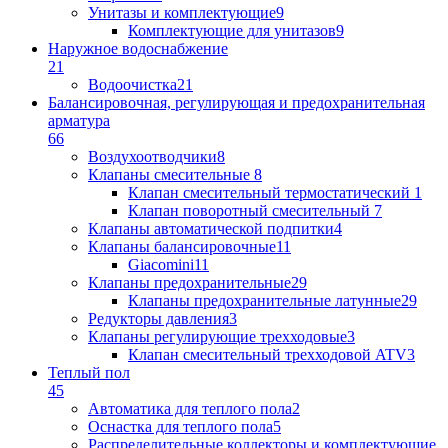
Унитазы и комплектующие
9
Комплектующие для унитазов
9
Наружное водоснабжение
21
Водоочистка
21
Балансировочная, регулирующая и предохранительная
арматура
66
Воздухоотводчики
8
Клапаны cмесительные
8
Клапан cмесительный термостатический
1
Клапан поворотный cмесительный
7
Клапаны автоматической подпитки
4
Клапаны балансировочные
11
Giacomini
11
Клапаны предохранительные
29
Клапаны предохранительные латунные
29
Редукторы давления
3
Клапаны регулирующие трехходовые
3
Клапан смесительный трехходовой ATV
3
Теплый пол
45
Автоматика для теплого пола
2
Оснастка для теплого пола
5
Распределительные коллекторы и комплектующие