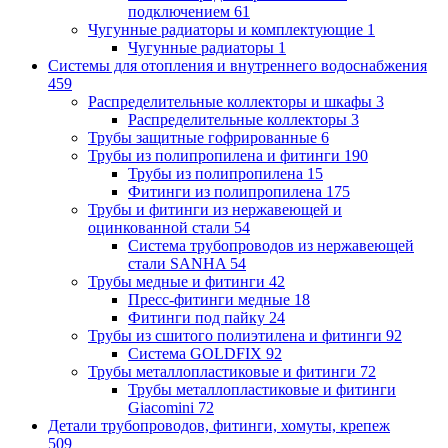
подключением
61
Чугунные радиаторы и комплектующие
1
Чугунные радиаторы
1
Системы для отопления и внутреннего водоснабжения
459
Распределительные коллекторы и шкафы
3
Распределительные коллекторы
3
Трубы защитные гофрированные
6
Трубы из полипропилена и фитинги
190
Трубы из полипропилена
15
Фитинги из полипропилена
175
Трубы и фитинги из нержавеющей и
оцинкованной стали
54
Система трубопроводов из нержавеющей
стали SANHA
54
Трубы медные и фитинги
42
Пресс-фитинги медные
18
Фитинги под пайку
24
Трубы из сшитого полиэтилена и фитинги
92
Система GOLDFIX
92
Трубы металлопластиковые и фитинги
72
Трубы металлопластиковые и фитинги
Giacomini
72
Детали трубопроводов, фитинги, хомуты, крепеж
509