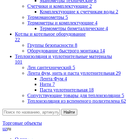
Манометры технические
8
Счетчики и комплектующие
2
Комплектующие к счетчикам воды
2
Термоманометры
5
Термометры и комплектующие
4
Термометры биметаллические
4
Котлы и котельное оборудование
22
Группы безопасности
8
Оборудование быстрого монтажа
14
Теплоизоляция и уплотнительные материалы
101
Лен сантехнический
5
Лента фум, нить и паста уплотнительная
29
Лента Фум
4
Нити
7
Паста уплотнительная
18
Сопутствующие товары для теплоизоляции
5
Теплоизоляция из вспененого полиэтилена
62
Торговые объекты
uz
ru