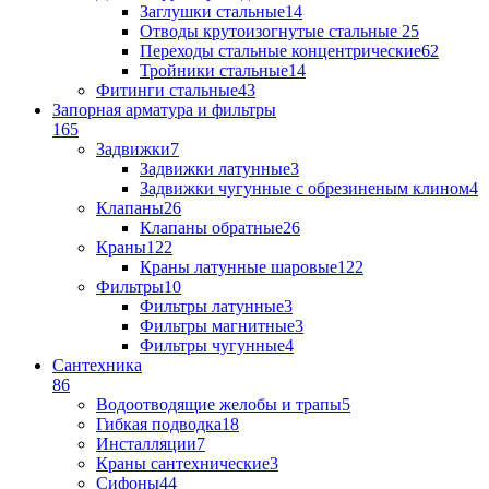
Заглушки стальные
14
Отводы крутоизогнутые стальные
25
Переходы стальные концентрические
62
Тройники стальные
14
Фитинги стальные
43
Запорная арматура и фильтры
165
Задвижки
7
Задвижки латунные
3
Задвижки чугунные с обрезиненым клином
4
Клапаны
26
Клапаны обратные
26
Краны
122
Краны латунные шаровые
122
Фильтры
10
Фильтры латунные
3
Фильтры магнитные
3
Фильтры чугунные
4
Сантехника
86
Водоотводящие желобы и трапы
5
Гибкая подводка
18
Инсталляции
7
Краны сантехнические
3
Сифоны
44