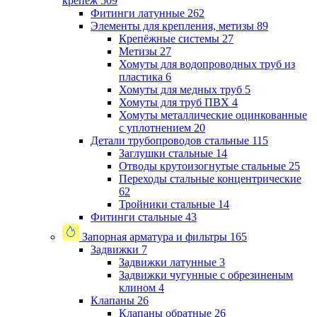
крепеж
509
Фитинги латунные
262
Элементы для крепления, метизы
89
Крепёжные системы
27
Метизы
27
Хомуты для водопроводных труб из
пластика
6
Хомуты для медных труб
5
Хомуты для труб ПВХ
4
Хомуты металлические оцинкованные
с уплотнением
20
Детали трубопроводов стальные
115
Заглушки стальные
14
Отводы крутоизогнутые стальные
25
Переходы стальные концентрические
62
Тройники стальные
14
Фитинги стальные
43
Запорная арматура и фильтры
165
Задвижки
7
Задвижки латунные
3
Задвижки чугунные с обрезиненым
клином
4
Клапаны
26
Клапаны обратные
26