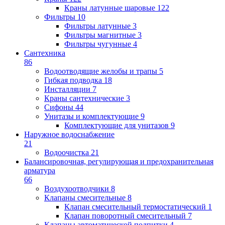
Краны латунные шаровые
122
Фильтры
10
Фильтры латунные
3
Фильтры магнитные
3
Фильтры чугунные
4
Сантехника
86
Водоотводящие желобы и трапы
5
Гибкая подводка
18
Инсталляции
7
Краны сантехнические
3
Сифоны
44
Унитазы и комплектующие
9
Комплектующие для унитазов
9
Наружное водоснабжение
21
Водоочистка
21
Балансировочная, регулирующая и предохранительная
арматура
66
Воздухоотводчики
8
Клапаны cмесительные
8
Клапан cмесительный термостатический
1
Клапан поворотный cмесительный
7
Клапаны автоматической подпитки
4