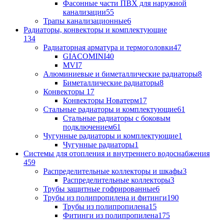
Фасонные части ПВХ для наружной
канализации
55
Трапы канализационные
6
Радиаторы, конвекторы и комплектующие
134
Радиаторная арматура и термоголовки
47
GIACOMINI
40
MVI
7
Алюминиевые и биметаллические радиаторы
8
Биметаллические радиаторы
8
Конвекторы
17
Конвекторы Новатерм
17
Стальные радиаторы и комплектующие
61
Стальные радиаторы с боковым
подключением
61
Чугунные радиаторы и комплектующие
1
Чугунные радиаторы
1
Системы для отопления и внутреннего водоснабжения
459
Распределительные коллекторы и шкафы
3
Распределительные коллекторы
3
Трубы защитные гофрированные
6
Трубы из полипропилена и фитинги
190
Трубы из полипропилена
15
Фитинги из полипропилена
175