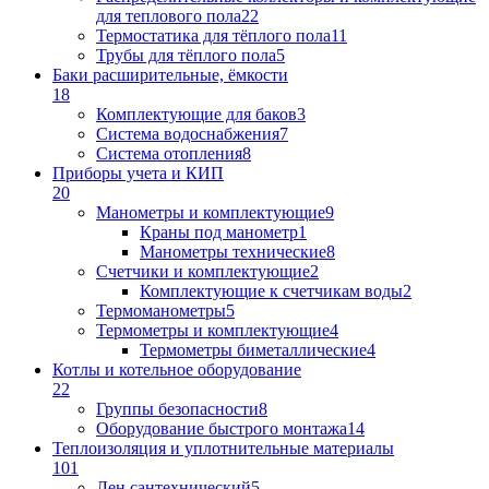
для теплового пола
22
Термостатика для тёплого пола
11
Трубы для тёплого пола
5
Баки расширительные, ёмкости
18
Комплектующие для баков
3
Система водоснабжения
7
Система отопления
8
Приборы учета и КИП
20
Манометры и комплектующие
9
Краны под манометр
1
Манометры технические
8
Счетчики и комплектующие
2
Комплектующие к счетчикам воды
2
Термоманометры
5
Термометры и комплектующие
4
Термометры биметаллические
4
Котлы и котельное оборудование
22
Группы безопасности
8
Оборудование быстрого монтажа
14
Теплоизоляция и уплотнительные материалы
101
Лен сантехнический
5