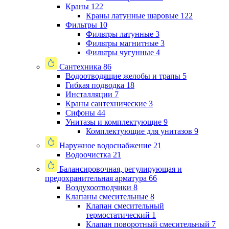
Краны
122
Краны латунные шаровые
122
Фильтры
10
Фильтры латунные
3
Фильтры магнитные
3
Фильтры чугунные
4
Сантехника
86
Водоотводящие желобы и трапы
5
Гибкая подводка
18
Инсталляции
7
Краны сантехнические
3
Сифоны
44
Унитазы и комплектующие
9
Комплектующие для унитазов
9
Наружное водоснабжение
21
Водоочистка
21
Балансировочная, регулирующая и
предохранительная арматура
66
Воздухоотводчики
8
Клапаны cмесительные
8
Клапан cмесительный
термостатический
1
Клапан поворотный cмесительный
7