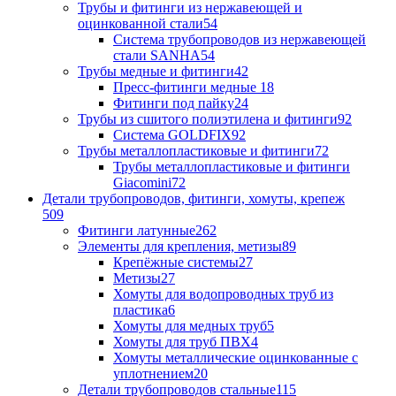
Трубы и фитинги из нержавеющей и
оцинкованной стали
54
Система трубопроводов из нержавеющей
стали SANHA
54
Трубы медные и фитинги
42
Пресс-фитинги медные
18
Фитинги под пайку
24
Трубы из сшитого полиэтилена и фитинги
92
Система GOLDFIX
92
Трубы металлопластиковые и фитинги
72
Трубы металлопластиковые и фитинги
Giacomini
72
Детали трубопроводов, фитинги, хомуты, крепеж
509
Фитинги латунные
262
Элементы для крепления, метизы
89
Крепёжные системы
27
Метизы
27
Хомуты для водопроводных труб из
пластика
6
Хомуты для медных труб
5
Хомуты для труб ПВХ
4
Хомуты металлические оцинкованные с
уплотнением
20
Детали трубопроводов стальные
115