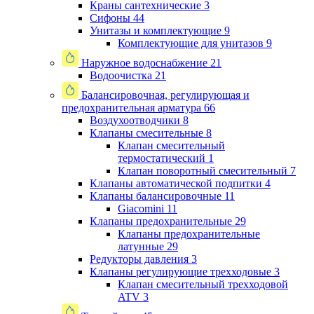
Краны сантехнические
3
Сифоны
44
Унитазы и комплектующие
9
Комплектующие для унитазов
9
Наружное водоснабжение
21
Водоочистка
21
Балансировочная, регулирующая и
предохранительная арматура
66
Воздухоотводчики
8
Клапаны cмесительные
8
Клапан cмесительный
термостатический
1
Клапан поворотный cмесительный
7
Клапаны автоматической подпитки
4
Клапаны балансировочные
11
Giacomini
11
Клапаны предохранительные
29
Клапаны предохранительные
латунные
29
Редукторы давления
3
Клапаны регулирующие трехходовые
3
Клапан смесительный трехходовой
ATV
3