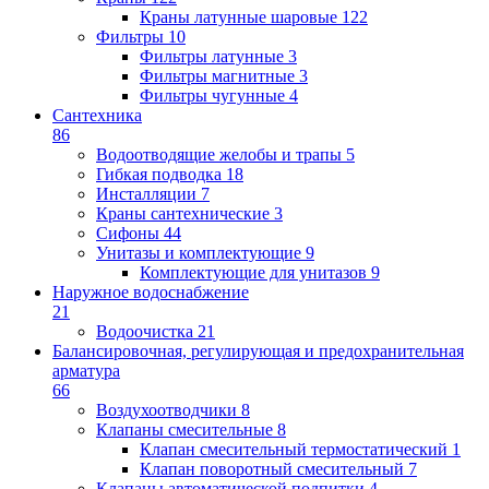
Краны латунные шаровые
122
Фильтры
10
Фильтры латунные
3
Фильтры магнитные
3
Фильтры чугунные
4
Сантехника
86
Водоотводящие желобы и трапы
5
Гибкая подводка
18
Инсталляции
7
Краны сантехнические
3
Сифоны
44
Унитазы и комплектующие
9
Комплектующие для унитазов
9
Наружное водоснабжение
21
Водоочистка
21
Балансировочная, регулирующая и предохранительная
арматура
66
Воздухоотводчики
8
Клапаны cмесительные
8
Клапан cмесительный термостатический
1
Клапан поворотный cмесительный
7
Клапаны автоматической подпитки
4