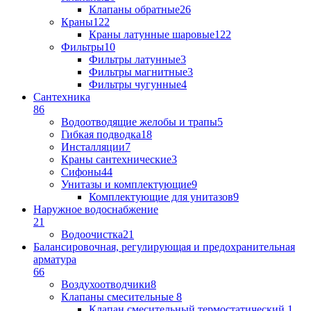
Клапаны обратные
26
Краны
122
Краны латунные шаровые
122
Фильтры
10
Фильтры латунные
3
Фильтры магнитные
3
Фильтры чугунные
4
Сантехника
86
Водоотводящие желобы и трапы
5
Гибкая подводка
18
Инсталляции
7
Краны сантехнические
3
Сифоны
44
Унитазы и комплектующие
9
Комплектующие для унитазов
9
Наружное водоснабжение
21
Водоочистка
21
Балансировочная, регулирующая и предохранительная
арматура
66
Воздухоотводчики
8
Клапаны cмесительные
8
Клапан cмесительный термостатический
1