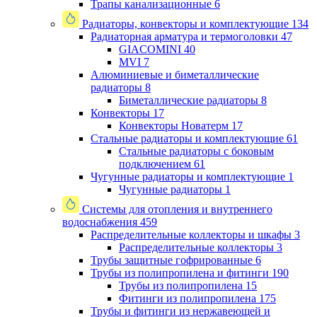
Трапы канализационные
6
Радиаторы, конвекторы и комплектующие
134
Радиаторная арматура и термоголовки
47
GIACOMINI
40
MVI
7
Алюминиевые и биметаллические
радиаторы
8
Биметаллические радиаторы
8
Конвекторы
17
Конвекторы Новатерм
17
Стальные радиаторы и комплектующие
61
Стальные радиаторы с боковым
подключением
61
Чугунные радиаторы и комплектующие
1
Чугунные радиаторы
1
Системы для отопления и внутреннего
водоснабжения
459
Распределительные коллекторы и шкафы
3
Распределительные коллекторы
3
Трубы защитные гофрированные
6
Трубы из полипропилена и фитинги
190
Трубы из полипропилена
15
Фитинги из полипропилена
175
Трубы и фитинги из нержавеющей и