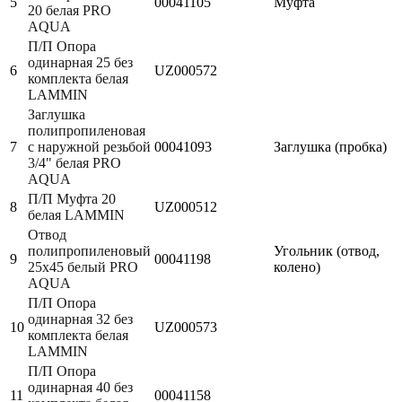
5
00041105
Муфта
20 белая PRO
AQUA
П/П Опора
одинарная 25 без
6
UZ000572
комплекта белая
LAMMIN
Заглушка
полипропиленовая
7
с наружной резьбой
00041093
Заглушка (пробка)
3/4" белая PRO
AQUA
П/П Муфта 20
8
UZ000512
белая LAMMIN
Отвод
полипропиленовый
Угольник (отвод,
9
00041198
25х45 белый PRO
колено)
AQUA
П/П Опора
одинарная 32 без
10
UZ000573
комплекта белая
LAMMIN
П/П Опора
одинарная 40 без
11
00041158