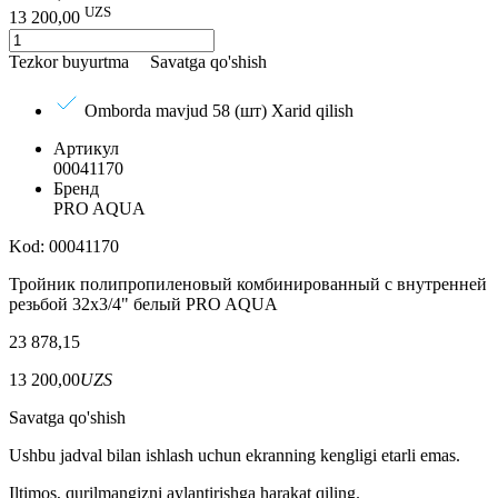
UZS
13 200,00
Tezkor buyurtma
Savatga qo'shish
Omborda mavjud 58 (шт)
Xarid qilish
Артикул
00041170
Бренд
PRO AQUA
Kod: 00041170
Тройник полипропиленовый комбинированный с внутренней
резьбой 32х3/4" белый PRO AQUA
23 878,15
13 200,00
UZS
Savatga qo'shish
Ushbu jadval bilan ishlash uchun ekranning kengligi etarli emas.
Iltimos, qurilmangizni aylantirishga harakat qiling.