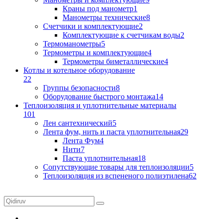
Краны под манометр
1
Манометры технические
8
Счетчики и комплектующие
2
Комплектующие к счетчикам воды
2
Термоманометры
5
Термометры и комплектующие
4
Термометры биметаллические
4
Котлы и котельное оборудование
22
Группы безопасности
8
Оборудование быстрого монтажа
14
Теплоизоляция и уплотнительные материалы
101
Лен сантехнический
5
Лента фум, нить и паста уплотнительная
29
Лента Фум
4
Нити
7
Паста уплотнительная
18
Сопутствующие товары для теплоизоляции
5
Теплоизоляция из вспененого полиэтилена
62