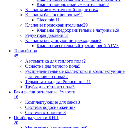
Клапан поворотный cмесительный
7
Клапаны автоматической подпитки
4
Клапаны балансировочные
11
Giacomini
11
Клапаны предохранительные
29
Клапаны предохранительные латунные
29
Редукторы давления
3
Клапаны регулирующие трехходовые
3
Клапан смесительный трехходовой ATV
3
Теплый пол
45
Автоматика для теплого пола
2
Оснастка для теплого пола
5
Распределительные коллекторы и комплектующие
для теплового пола
22
Термостатика для тёплого пола
11
Трубы для тёплого пола
5
Баки расширительные, ёмкости
18
Комплектующие для баков
3
Система водоснабжения
7
Система отопления
8
Приборы учета и КИП
20
Манометры и комплектующие
9