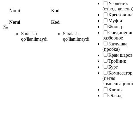
Угольник
(отвод, колено
Nomi
Kod
Крестовина
Муфта
Nomi
Kod
Фильтр
№
Соединени
Saralash
Saralash
разборное
qo'llanilmaydi
qo'llanilmaydi
Заглушка
(пробка)
Кран шаро
Тройник
Бурт
Компесатор
(петля
компенсацион
Клипса
Обвод