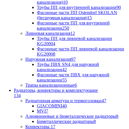
канализация)
10
Трубы ПП для внутренней канализации
90
Фасонные части ПП Ostendorf SKOLAN
(бесшумная канализация)
15
Фасонные части ПП для внутренней
канализации
250
Ливневая канализация
12
Трубы ПП для ливневой канализации
KG2000
4
Фасонные части ПП ливневой канализации
KG2000
8
Наружная канализация
97
Трубы ПВХ SN4 для наружной
канализации
42
Фасонные части ПВХ для наружной
канализации
55
Трапы канализационные
6
Радиаторы, конвекторы и комплектующие
134
Радиаторная арматура и термоголовки
47
GIACOMINI
40
MVI
7
Алюминиевые и биметаллические радиаторы
8
Биметаллические радиаторы
8
Конвекторы
17