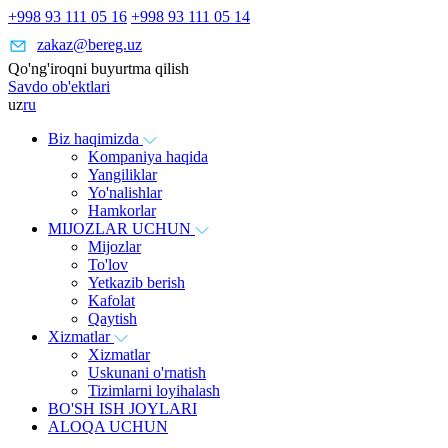
+998 93 111 05 16
+998 93 111 05 14
zakaz@bereg.uz
Qo'ng'iroqni buyurtma qilish
Savdo ob'ektlari
uz
ru
Biz haqimizda
Kompaniya haqida
Yangiliklar
Yo'nalishlar
Hamkorlar
MIJOZLAR UCHUN
Mijozlar
To'lov
Yetkazib berish
Kafolat
Qaytish
Xizmatlar
Xizmatlar
Uskunani o'rnatish
Tizimlarni loyihalash
BO'SH ISH JOYLARI
ALOQA UCHUN