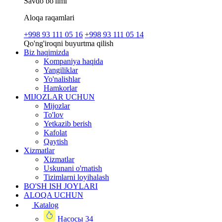
Savdo bo'limi
Aloqa raqamlari
+998 93 111 05 16
+998 93 111 05 14
Qo'ng'iroqni buyurtma qilish
Biz haqimizda
Kompaniya haqida
Yangiliklar
Yo'nalishlar
Hamkorlar
MIJOZLAR UCHUN
Mijozlar
To'lov
Yetkazib berish
Kafolat
Qaytish
Xizmatlar
Xizmatlar
Uskunani o'rnatish
Tizimlarni loyihalash
BO'SH ISH JOYLARI
ALOQA UCHUN
Katalog
Насосы
34