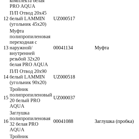
комплекта белая
PRO AQUA
П/П Отвод 20х45
12
белый LAMMIN
UZ000517
(угольник 45х20)
Муфта
полипропиленовая
переходная с
13
наружной/
00041134
Муфта
внутренней
резьбой 32х20
белая PRO AQUA
П/П Отвод 20х90
14
белый LAMMIN
UZ000518
(угольник 90х20)
Тройник
полипропиленовый
15
UZ000037
20 белый PRO
AQUA
Заглушка
полипропиленовая
16
00041088
Заглушка (пробка)
32 белая PRO
AQUA
Тройник