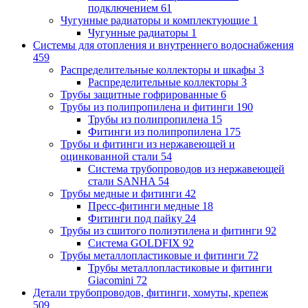
подключением
61
Чугунные радиаторы и комплектующие
1
Чугунные радиаторы
1
Системы для отопления и внутреннего водоснабжения
459
Распределительные коллекторы и шкафы
3
Распределительные коллекторы
3
Трубы защитные гофрированные
6
Трубы из полипропилена и фитинги
190
Трубы из полипропилена
15
Фитинги из полипропилена
175
Трубы и фитинги из нержавеющей и
оцинкованной стали
54
Система трубопроводов из нержавеющей
стали SANHA
54
Трубы медные и фитинги
42
Пресс-фитинги медные
18
Фитинги под пайку
24
Трубы из сшитого полиэтилена и фитинги
92
Система GOLDFIX
92
Трубы металлопластиковые и фитинги
72
Трубы металлопластиковые и фитинги
Giacomini
72
Детали трубопроводов, фитинги, хомуты, крепеж
509