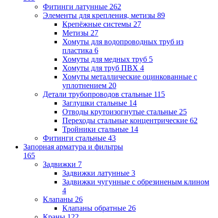
Фитинги латунные
262
Элементы для крепления, метизы
89
Крепёжные системы
27
Метизы
27
Хомуты для водопроводных труб из
пластика
6
Хомуты для медных труб
5
Хомуты для труб ПВХ
4
Хомуты металлические оцинкованные с
уплотнением
20
Детали трубопроводов стальные
115
Заглушки стальные
14
Отводы крутоизогнутые стальные
25
Переходы стальные концентрические
62
Тройники стальные
14
Фитинги стальные
43
Запорная арматура и фильтры
165
Задвижки
7
Задвижки латунные
3
Задвижки чугунные с обрезиненым клином
4
Клапаны
26
Клапаны обратные
26
Краны
122