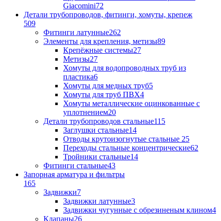
Giacomini
72
Детали трубопроводов, фитинги, хомуты, крепеж
509
Фитинги латунные
262
Элементы для крепления, метизы
89
Крепёжные системы
27
Метизы
27
Хомуты для водопроводных труб из
пластика
6
Хомуты для медных труб
5
Хомуты для труб ПВХ
4
Хомуты металлические оцинкованные с
уплотнением
20
Детали трубопроводов стальные
115
Заглушки стальные
14
Отводы крутоизогнутые стальные
25
Переходы стальные концентрические
62
Тройники стальные
14
Фитинги стальные
43
Запорная арматура и фильтры
165
Задвижки
7
Задвижки латунные
3
Задвижки чугунные с обрезиненым клином
4
Клапаны
26