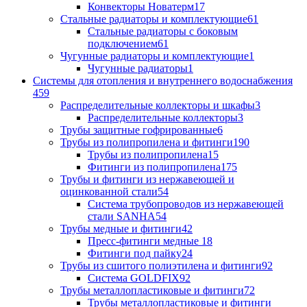
Конвекторы Новатерм
17
Стальные радиаторы и комплектующие
61
Стальные радиаторы с боковым
подключением
61
Чугунные радиаторы и комплектующие
1
Чугунные радиаторы
1
Системы для отопления и внутреннего водоснабжения
459
Распределительные коллекторы и шкафы
3
Распределительные коллекторы
3
Трубы защитные гофрированные
6
Трубы из полипропилена и фитинги
190
Трубы из полипропилена
15
Фитинги из полипропилена
175
Трубы и фитинги из нержавеющей и
оцинкованной стали
54
Система трубопроводов из нержавеющей
стали SANHA
54
Трубы медные и фитинги
42
Пресс-фитинги медные
18
Фитинги под пайку
24
Трубы из сшитого полиэтилена и фитинги
92
Система GOLDFIX
92
Трубы металлопластиковые и фитинги
72
Трубы металлопластиковые и фитинги