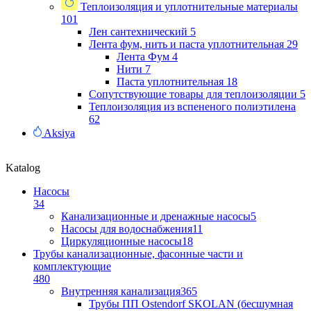
Теплоизоляция и уплотнительные материалы
101
Лен сантехнический
5
Лента фум, нить и паста уплотнительная
29
Лента Фум
4
Нити
7
Паста уплотнительная
18
Сопутствующие товары для теплоизоляции
5
Теплоизоляция из вспененого полиэтилена
62
Aksiya
Katalog
Насосы
34
Канализационные и дренажные насосы
5
Насосы для водоснабжения
11
Циркуляционные насосы
18
Трубы канализационные, фасонные части и
комплектующие
480
Внутренняя канализация
365
Трубы ПП Ostendorf SKOLAN (бесшумная