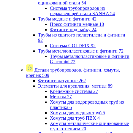
оцинкованной стали
54
Система трубопроводов из
нержавеющей стали SANHA
54
Трубы медные и фитинги
42
Пресс-фитинги медные
18
Фитинги под пайку
24
Трубы из сшитого полиэтилена и фитинги
92
Система GOLDFIX
92
Трубы металлопластиковые и фитинги
72
Трубы металлопластиковые и фитинги
Giacomini
72
Детали трубопроводов, фитинги, хомуты,
крепеж
509
Фитинги латунные
262
Элементы для крепления, метизы
89
Крепёжные системы
27
Метизы
27
Хомуты для водопроводных труб из
пластика
6
Хомуты для медных труб
5
Хомуты для труб ПВХ
4
Хомуты металлические оцинкованные
с уплотнением
20