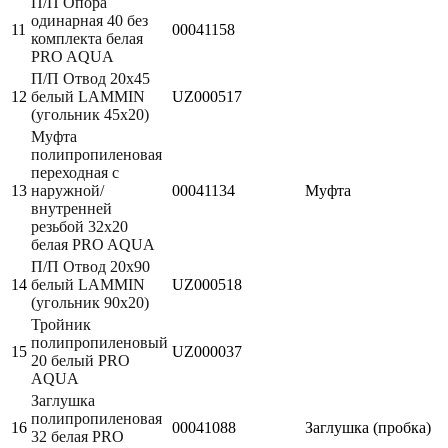
П/П Опора
одинарная 40 без
11
00041158
комплекта белая
PRO AQUA
П/П Отвод 20х45
12
белый LAMMIN
UZ000517
(угольник 45х20)
Муфта
полипропиленовая
переходная с
13
наружной/
00041134
Муфта
внутренней
резьбой 32х20
белая PRO AQUA
П/П Отвод 20х90
14
белый LAMMIN
UZ000518
(угольник 90х20)
Тройник
полипропиленовый
15
UZ000037
20 белый PRO
AQUA
Заглушка
полипропиленовая
16
00041088
Заглушка (пробка)
32 белая PRO