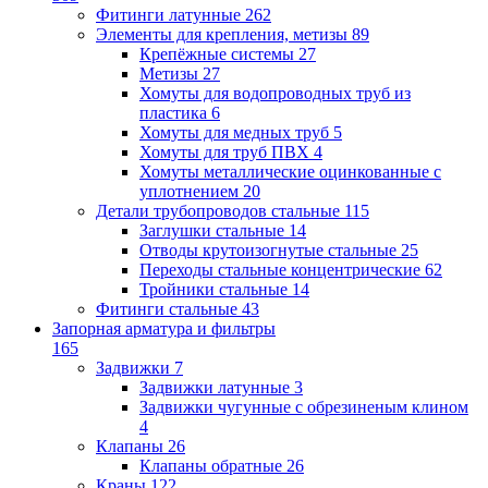
Фитинги латунные
262
Элементы для крепления, метизы
89
Крепёжные системы
27
Метизы
27
Хомуты для водопроводных труб из
пластика
6
Хомуты для медных труб
5
Хомуты для труб ПВХ
4
Хомуты металлические оцинкованные с
уплотнением
20
Детали трубопроводов стальные
115
Заглушки стальные
14
Отводы крутоизогнутые стальные
25
Переходы стальные концентрические
62
Тройники стальные
14
Фитинги стальные
43
Запорная арматура и фильтры
165
Задвижки
7
Задвижки латунные
3
Задвижки чугунные с обрезиненым клином
4
Клапаны
26
Клапаны обратные
26
Краны
122