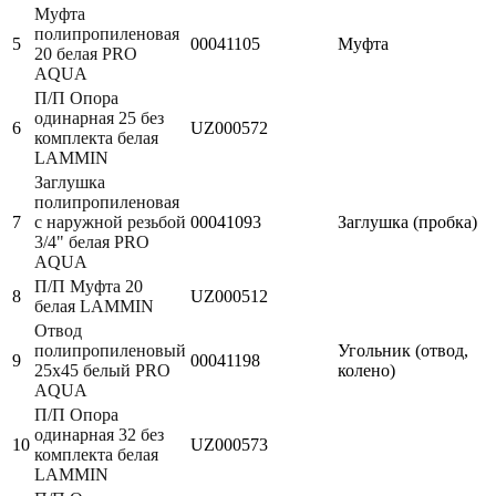
Муфта
полипропиленовая
5
00041105
Муфта
20 белая PRO
AQUA
П/П Опора
одинарная 25 без
6
UZ000572
комплекта белая
LAMMIN
Заглушка
полипропиленовая
7
с наружной резьбой
00041093
Заглушка (пробка)
3/4" белая PRO
AQUA
П/П Муфта 20
8
UZ000512
белая LAMMIN
Отвод
полипропиленовый
Угольник (отвод,
9
00041198
25х45 белый PRO
колено)
AQUA
П/П Опора
одинарная 32 без
10
UZ000573
комплекта белая
LAMMIN