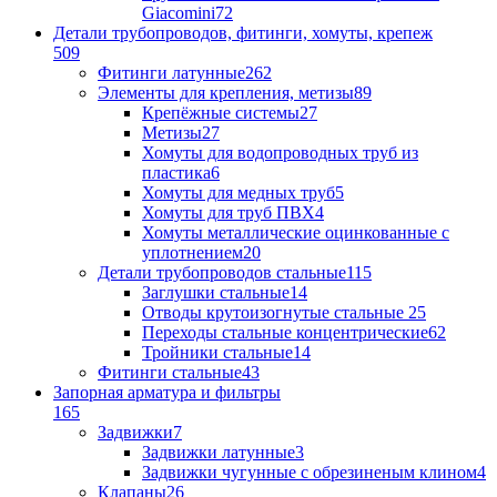
Giacomini
72
Детали трубопроводов, фитинги, хомуты, крепеж
509
Фитинги латунные
262
Элементы для крепления, метизы
89
Крепёжные системы
27
Метизы
27
Хомуты для водопроводных труб из
пластика
6
Хомуты для медных труб
5
Хомуты для труб ПВХ
4
Хомуты металлические оцинкованные с
уплотнением
20
Детали трубопроводов стальные
115
Заглушки стальные
14
Отводы крутоизогнутые стальные
25
Переходы стальные концентрические
62
Тройники стальные
14
Фитинги стальные
43
Запорная арматура и фильтры
165
Задвижки
7
Задвижки латунные
3
Задвижки чугунные с обрезиненым клином
4
Клапаны
26