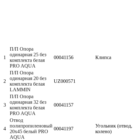
П/П Опора
одинарная 25 без
1
00041156
Клипса
комплекта белая
PRO AQUA
П/П Опора
одинарная 20 без
2
UZ000571
комплекта белая
LAMMIN
П/П Опора
одинарная 32 без
3
00041157
комплекта белая
PRO AQUA
Отвод
полипропиленовый
Угольник (отвод,
4
00041197
20х45 белый PRO
колено)
AQUA