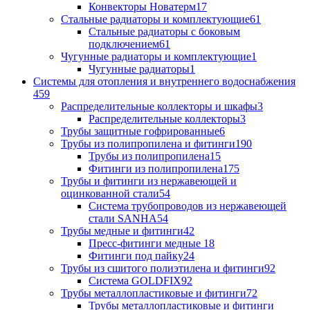
Конвекторы Новатерм
17
Стальные радиаторы и комплектующие
61
Стальные радиаторы с боковым
подключением
61
Чугунные радиаторы и комплектующие
1
Чугунные радиаторы
1
Системы для отопления и внутреннего водоснабжения
459
Распределительные коллекторы и шкафы
3
Распределительные коллекторы
3
Трубы защитные гофрированные
6
Трубы из полипропилена и фитинги
190
Трубы из полипропилена
15
Фитинги из полипропилена
175
Трубы и фитинги из нержавеющей и
оцинкованной стали
54
Система трубопроводов из нержавеющей
стали SANHA
54
Трубы медные и фитинги
42
Пресс-фитинги медные
18
Фитинги под пайку
24
Трубы из сшитого полиэтилена и фитинги
92
Система GOLDFIX
92
Трубы металлопластиковые и фитинги
72
Трубы металлопластиковые и фитинги