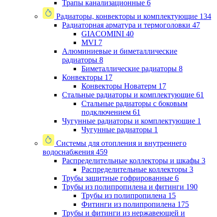
Трапы канализационные
6
Радиаторы, конвекторы и комплектующие
134
Радиаторная арматура и термоголовки
47
GIACOMINI
40
MVI
7
Алюминиевые и биметаллические
радиаторы
8
Биметаллические радиаторы
8
Конвекторы
17
Конвекторы Новатерм
17
Стальные радиаторы и комплектующие
61
Стальные радиаторы с боковым
подключением
61
Чугунные радиаторы и комплектующие
1
Чугунные радиаторы
1
Системы для отопления и внутреннего
водоснабжения
459
Распределительные коллекторы и шкафы
3
Распределительные коллекторы
3
Трубы защитные гофрированные
6
Трубы из полипропилена и фитинги
190
Трубы из полипропилена
15
Фитинги из полипропилена
175
Трубы и фитинги из нержавеющей и