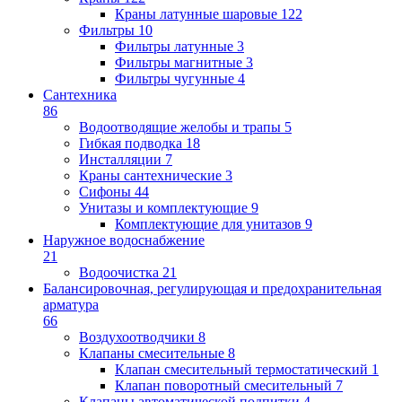
Краны латунные шаровые
122
Фильтры
10
Фильтры латунные
3
Фильтры магнитные
3
Фильтры чугунные
4
Сантехника
86
Водоотводящие желобы и трапы
5
Гибкая подводка
18
Инсталляции
7
Краны сантехнические
3
Сифоны
44
Унитазы и комплектующие
9
Комплектующие для унитазов
9
Наружное водоснабжение
21
Водоочистка
21
Балансировочная, регулирующая и предохранительная
арматура
66
Воздухоотводчики
8
Клапаны cмесительные
8
Клапан cмесительный термостатический
1
Клапан поворотный cмесительный
7
Клапаны автоматической подпитки
4