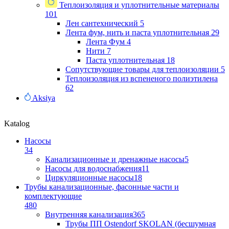
Теплоизоляция и уплотнительные материалы
101
Лен сантехнический
5
Лента фум, нить и паста уплотнительная
29
Лента Фум
4
Нити
7
Паста уплотнительная
18
Сопутствующие товары для теплоизоляции
5
Теплоизоляция из вспененого полиэтилена
62
Aksiya
Katalog
Насосы
34
Канализационные и дренажные насосы
5
Насосы для водоснабжения
11
Циркуляционные насосы
18
Трубы канализационные, фасонные части и
комплектующие
480
Внутренняя канализация
365
Трубы ПП Ostendorf SKOLAN (бесшумная