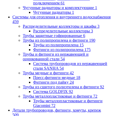
подключением
61
Чугунные радиаторы и комплектующие
1
Чугунные радиаторы
1
Системы для отопления и внутреннего водоснабжения
459
Распределительные коллекторы и шкафы
3
Распределительные коллекторы
3
Трубы защитные гофрированные
6
Трубы из полипропилена и фитинги
190
Трубы из полипропилена
15
Фитинги из полипропилена
175
Трубы и фитинги из нержавеющей и
оцинкованной стали
54
Система трубопроводов из нержавеющей
стали SANHA
54
Трубы медные и фитинги
42
Пресс-фитинги медные
18
Фитинги под пайку
24
Трубы из сшитого полиэтилена и фитинги
92
Система GOLDFIX
92
Трубы металлопластиковые и фитинги
72
Трубы металлопластиковые и фитинги
Giacomini
72
Детали трубопроводов, фитинги, хомуты, крепеж
509