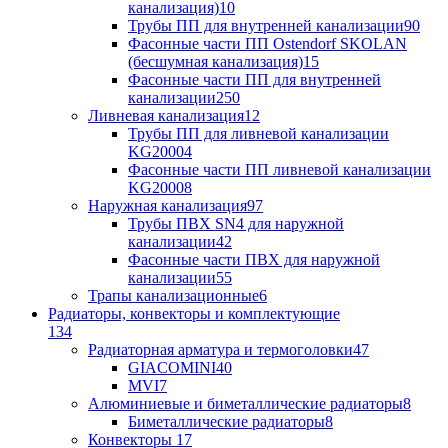
канализация)
10
Трубы ПП для внутренней канализации
90
Фасонные части ПП Ostendorf SKOLAN
(бесшумная канализация)
15
Фасонные части ПП для внутренней
канализации
250
Ливневая канализация
12
Трубы ПП для ливневой канализации
KG2000
4
Фасонные части ПП ливневой канализации
KG2000
8
Наружная канализация
97
Трубы ПВХ SN4 для наружной
канализации
42
Фасонные части ПВХ для наружной
канализации
55
Трапы канализационные
6
Радиаторы, конвекторы и комплектующие
134
Радиаторная арматура и термоголовки
47
GIACOMINI
40
MVI
7
Алюминиевые и биметаллические радиаторы
8
Биметаллические радиаторы
8
Конвекторы
17