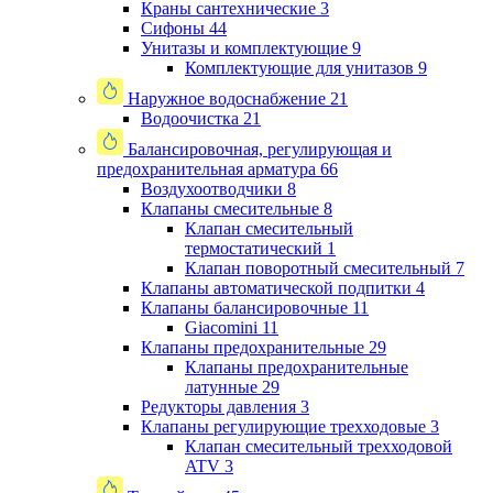
Краны сантехнические
3
Сифоны
44
Унитазы и комплектующие
9
Комплектующие для унитазов
9
Наружное водоснабжение
21
Водоочистка
21
Балансировочная, регулирующая и
предохранительная арматура
66
Воздухоотводчики
8
Клапаны cмесительные
8
Клапан cмесительный
термостатический
1
Клапан поворотный cмесительный
7
Клапаны автоматической подпитки
4
Клапаны балансировочные
11
Giacomini
11
Клапаны предохранительные
29
Клапаны предохранительные
латунные
29
Редукторы давления
3
Клапаны регулирующие трехходовые
3
Клапан смесительный трехходовой
ATV
3