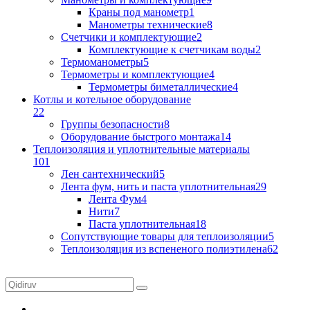
Краны под манометр
1
Манометры технические
8
Счетчики и комплектующие
2
Комплектующие к счетчикам воды
2
Термоманометры
5
Термометры и комплектующие
4
Термометры биметаллические
4
Котлы и котельное оборудование
22
Группы безопасности
8
Оборудование быстрого монтажа
14
Теплоизоляция и уплотнительные материалы
101
Лен сантехнический
5
Лента фум, нить и паста уплотнительная
29
Лента Фум
4
Нити
7
Паста уплотнительная
18
Сопутствующие товары для теплоизоляции
5
Теплоизоляция из вспененого полиэтилена
62