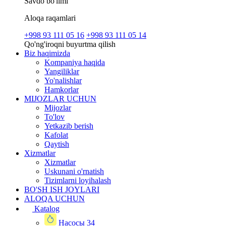
Savdo bo'limi
Aloqa raqamlari
+998 93 111 05 16
+998 93 111 05 14
Qo'ng'iroqni buyurtma qilish
Biz haqimizda
Kompaniya haqida
Yangiliklar
Yo'nalishlar
Hamkorlar
MIJOZLAR UCHUN
Mijozlar
To'lov
Yetkazib berish
Kafolat
Qaytish
Xizmatlar
Xizmatlar
Uskunani o'rnatish
Tizimlarni loyihalash
BO'SH ISH JOYLARI
ALOQA UCHUN
Katalog
Насосы
34