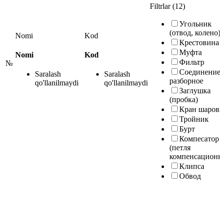
Filtrlar (12)
Угольник
(отвод, колено
Nomi
Kod
Крестовина
Муфта
Nomi
Kod
Фильтр
№
Соединени
Saralash
Saralash
разборное
qo'llanilmaydi
qo'llanilmaydi
Заглушка
(пробка)
Кран шаро
Тройник
Бурт
Компесатор
(петля
компенсацион
Клипса
Обвод