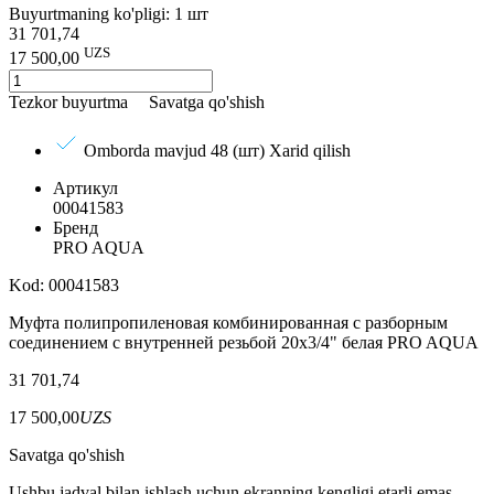
Buyurtmaning ko'pligi: 1 шт
31 701,74
UZS
17 500,00
Tezkor buyurtma
Savatga qo'shish
Omborda mavjud 48 (шт)
Xarid qilish
Артикул
00041583
Бренд
PRO AQUA
Kod: 00041583
Муфта полипропиленовая комбинированная с разборным
соединением с внутренней резьбой 20х3/4" белая PRO AQUA
31 701,74
17 500,00
UZS
Savatga qo'shish
Ushbu jadval bilan ishlash uchun ekranning kengligi etarli emas.