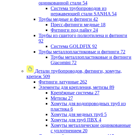
оцинкованной стали
54
Система трубопроводов из
нержавеющей стали SANHA
54
Трубы медные и фитинги
42
Пресс-фитинги медные
18
Фитинги под пайку
24
Трубы из сшитого полиэтилена и фитинги
92
Система GOLDFIX
92
Трубы металлопластиковые и фитинги
72
Трубы металлопластиковые и фитинги
Giacomini
72
Детали трубопроводов, фитинги, хомуты,
крепеж
509
Фитинги латунные
262
Элементы для крепления, метизы
89
Крепёжные системы
27
Метизы
27
Хомуты для водопроводных труб из
пластика
6
Хомуты для медных труб
5
Хомуты для труб ПВХ
4
Хомуты металлические оцинкованные
с уплотнением
20