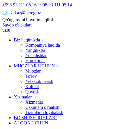
+998 93 111 05 16
+998 93 111 05 14
zakaz@bereg.uz
Qo'ng'iroqni buyurtma qilish
Savdo ob'ektlari
uz
ru
Biz haqimizda
Kompaniya haqida
Yangiliklar
Yo'nalishlar
Hamkorlar
MIJOZLAR UCHUN
Mijozlar
To'lov
Yetkazib berish
Kafolat
Qaytish
Xizmatlar
Xizmatlar
Uskunani o'rnatish
Tizimlarni loyihalash
BO'SH ISH JOYLARI
ALOQA UCHUN