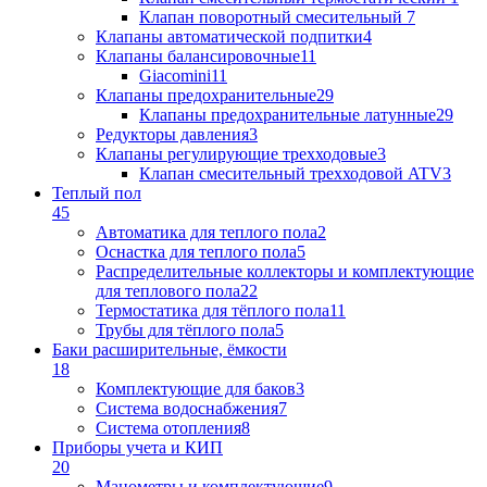
Клапан поворотный cмесительный
7
Клапаны автоматической подпитки
4
Клапаны балансировочные
11
Giacomini
11
Клапаны предохранительные
29
Клапаны предохранительные латунные
29
Редукторы давления
3
Клапаны регулирующие трехходовые
3
Клапан смесительный трехходовой ATV
3
Теплый пол
45
Автоматика для теплого пола
2
Оснастка для теплого пола
5
Распределительные коллекторы и комплектующие
для теплового пола
22
Термостатика для тёплого пола
11
Трубы для тёплого пола
5
Баки расширительные, ёмкости
18
Комплектующие для баков
3
Система водоснабжения
7
Система отопления
8
Приборы учета и КИП
20
Манометры и комплектующие
9