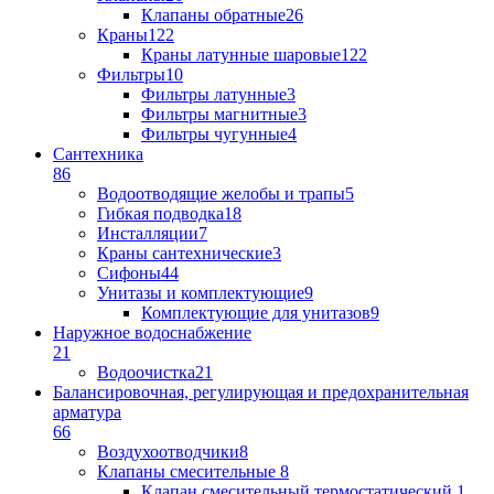
Клапаны обратные
26
Краны
122
Краны латунные шаровые
122
Фильтры
10
Фильтры латунные
3
Фильтры магнитные
3
Фильтры чугунные
4
Сантехника
86
Водоотводящие желобы и трапы
5
Гибкая подводка
18
Инсталляции
7
Краны сантехнические
3
Сифоны
44
Унитазы и комплектующие
9
Комплектующие для унитазов
9
Наружное водоснабжение
21
Водоочистка
21
Балансировочная, регулирующая и предохранительная
арматура
66
Воздухоотводчики
8
Клапаны cмесительные
8
Клапан cмесительный термостатический
1