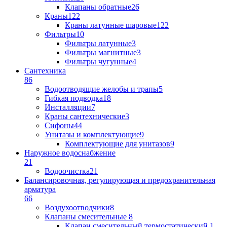
Клапаны обратные
26
Краны
122
Краны латунные шаровые
122
Фильтры
10
Фильтры латунные
3
Фильтры магнитные
3
Фильтры чугунные
4
Сантехника
86
Водоотводящие желобы и трапы
5
Гибкая подводка
18
Инсталляции
7
Краны сантехнические
3
Сифоны
44
Унитазы и комплектующие
9
Комплектующие для унитазов
9
Наружное водоснабжение
21
Водоочистка
21
Балансировочная, регулирующая и предохранительная
арматура
66
Воздухоотводчики
8
Клапаны cмесительные
8
Клапан cмесительный термостатический
1