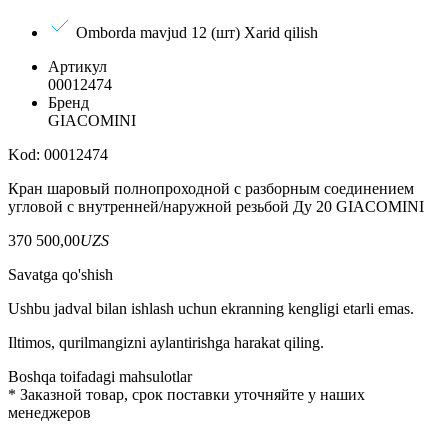
Omborda mavjud 12 (шт)
Xarid qilish
Артикул
00012474
Бренд
GIACOMINI
Kod: 00012474
Кран шаровый полнопроходной с разборным соединением
угловой с внутренней/наружной резьбой Ду 20 GIACOMINI
370 500,00
UZS
Savatga qo'shish
Ushbu jadval bilan ishlash uchun ekranning kengligi etarli emas.
Iltimos, qurilmangizni aylantirishga harakat qiling.
Boshqa toifadagi mahsulotlar
*
Заказной товар, срок поставки уточняйте у наших
менеджеров