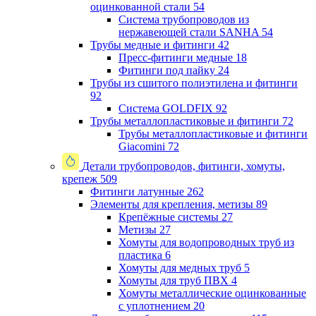
оцинкованной стали
54
Система трубопроводов из
нержавеющей стали SANHA
54
Трубы медные и фитинги
42
Пресс-фитинги медные
18
Фитинги под пайку
24
Трубы из сшитого полиэтилена и фитинги
92
Система GOLDFIX
92
Трубы металлопластиковые и фитинги
72
Трубы металлопластиковые и фитинги
Giacomini
72
Детали трубопроводов, фитинги, хомуты,
крепеж
509
Фитинги латунные
262
Элементы для крепления, метизы
89
Крепёжные системы
27
Метизы
27
Хомуты для водопроводных труб из
пластика
6
Хомуты для медных труб
5
Хомуты для труб ПВХ
4
Хомуты металлические оцинкованные
с уплотнением
20