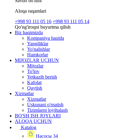
Savdo bo'limi
Aloqa raqamlari
+998 93 111 05 16
+998 93 111 05 14
Qo'ng'iroqni buyurtma qilish
Biz haqimizda
Kompaniya haqida
Yangiliklar
Yo'nalishlar
Hamkorlar
MIJOZLAR UCHUN
Mijozlar
To'lov
Yetkazib berish
Kafolat
Qaytish
Xizmatlar
Xizmatlar
Uskunani o'rnatish
Tizimlarni loyihalash
BO'SH ISH JOYLARI
ALOQA UCHUN
Katalog
Насосы
34