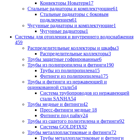
Конвекторы Новатерм
17
Стальные радиаторы и комплектующие
61
Стальные радиаторы с боковым
подключением
61
Чугунные радиаторы и комплектующие
1
Чугунные радиаторы
1
Системы для отопления и внутреннего водоснабжения
459
Распределительные коллекторы и шкафы
3
Распределительные коллекторы
3
Трубы защитные гофрированные
6
Трубы из полипропилена и фитинги
190
Трубы из полипропилена
15
Фитинги из полипропилена
175
Трубы и фитинги из нержавеющей и
оцинкованной стали
54
Система трубопроводов из нержавеющей
стали SANHA
54
Трубы медные и фитинги
42
Пресс-фитинги медные
18
Фитинги под пайку
24
Трубы из сшитого полиэтилена и фитинги
92
Система GOLDFIX
92
Трубы металлопластиковые и фитинги
72
Трубы металлопластиковые и фитинги