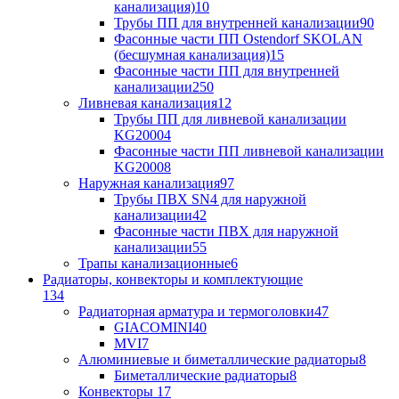
канализация)
10
Трубы ПП для внутренней канализации
90
Фасонные части ПП Ostendorf SKOLAN
(бесшумная канализация)
15
Фасонные части ПП для внутренней
канализации
250
Ливневая канализация
12
Трубы ПП для ливневой канализации
KG2000
4
Фасонные части ПП ливневой канализации
KG2000
8
Наружная канализация
97
Трубы ПВХ SN4 для наружной
канализации
42
Фасонные части ПВХ для наружной
канализации
55
Трапы канализационные
6
Радиаторы, конвекторы и комплектующие
134
Радиаторная арматура и термоголовки
47
GIACOMINI
40
MVI
7
Алюминиевые и биметаллические радиаторы
8
Биметаллические радиаторы
8
Конвекторы
17