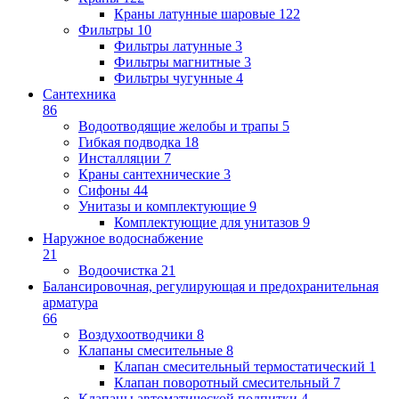
Краны латунные шаровые
122
Фильтры
10
Фильтры латунные
3
Фильтры магнитные
3
Фильтры чугунные
4
Сантехника
86
Водоотводящие желобы и трапы
5
Гибкая подводка
18
Инсталляции
7
Краны сантехнические
3
Сифоны
44
Унитазы и комплектующие
9
Комплектующие для унитазов
9
Наружное водоснабжение
21
Водоочистка
21
Балансировочная, регулирующая и предохранительная
арматура
66
Воздухоотводчики
8
Клапаны cмесительные
8
Клапан cмесительный термостатический
1
Клапан поворотный cмесительный
7
Клапаны автоматической подпитки
4