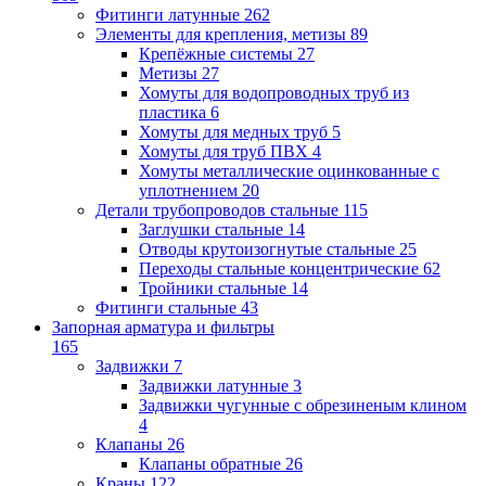
Фитинги латунные
262
Элементы для крепления, метизы
89
Крепёжные системы
27
Метизы
27
Хомуты для водопроводных труб из
пластика
6
Хомуты для медных труб
5
Хомуты для труб ПВХ
4
Хомуты металлические оцинкованные с
уплотнением
20
Детали трубопроводов стальные
115
Заглушки стальные
14
Отводы крутоизогнутые стальные
25
Переходы стальные концентрические
62
Тройники стальные
14
Фитинги стальные
43
Запорная арматура и фильтры
165
Задвижки
7
Задвижки латунные
3
Задвижки чугунные с обрезиненым клином
4
Клапаны
26
Клапаны обратные
26
Краны
122