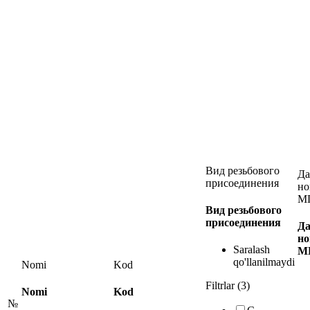
Вид резьбового
Да
присоединения
но
М
Вид резьбового
присоединения
Да
но
Saralash
М
qo'llanilmaydi
Nomi
Kod
Filtrlar (3)
Nomi
Kod
№