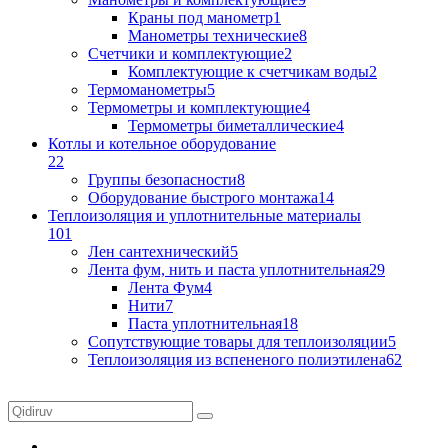
Краны под манометр
1
Манометры технические
8
Счетчики и комплектующие
2
Комплектующие к счетчикам воды
2
Термоманометры
5
Термометры и комплектующие
4
Термометры биметаллические
4
Котлы и котельное оборудование
22
Группы безопасности
8
Оборудование быстрого монтажа
14
Теплоизоляция и уплотнительные материалы
101
Лен сантехнический
5
Лента фум, нить и паста уплотнительная
29
Лента Фум
4
Нити
7
Паста уплотнительная
18
Сопутствующие товары для теплоизоляции
5
Теплоизоляция из вспененого полиэтилена
62