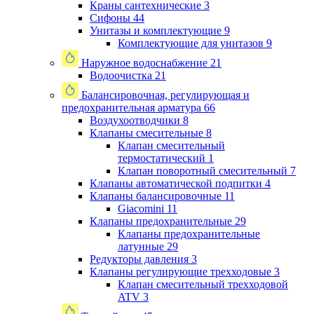
Краны сантехнические
3
Сифоны
44
Унитазы и комплектующие
9
Комплектующие для унитазов
9
Наружное водоснабжение
21
Водоочистка
21
Балансировочная, регулирующая и
предохранительная арматура
66
Воздухоотводчики
8
Клапаны cмесительные
8
Клапан cмесительный
термостатический
1
Клапан поворотный cмесительный
7
Клапаны автоматической подпитки
4
Клапаны балансировочные
11
Giacomini
11
Клапаны предохранительные
29
Клапаны предохранительные
латунные
29
Редукторы давления
3
Клапаны регулирующие трехходовые
3
Клапан смесительный трехходовой
ATV
3