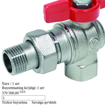
Narx / 1 шт
Buyurtmaning ko'pligi: 1 шт
UZS
370 500,00
Tezkor buyurtma
Savatga qo'shish