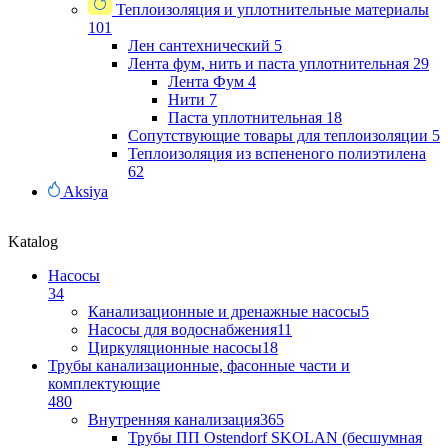
Теплоизоляция и уплотнительные материалы
101
Лен сантехнический
5
Лента фум, нить и паста уплотнительная
29
Лента Фум
4
Нити
7
Паста уплотнительная
18
Сопутствующие товары для теплоизоляции
5
Теплоизоляция из вспененого полиэтилена
62
Aksiya
Katalog
Насосы
34
Канализационные и дренажные насосы
5
Насосы для водоснабжения
11
Циркуляционные насосы
18
Трубы канализационные, фасонные части и
комплектующие
480
Внутренняя канализация
365
Трубы ПП Ostendorf SKOLAN (бесшумная