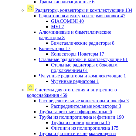
Трапы канализационные
6
Радиаторы, конвекторы и комплектующие
134
Радиаторная арматура и термоголовки
47
GIACOMINI
40
MVI
7
Алюминиевые и биметаллические
радиаторы
8
Биметаллические радиаторы
8
Конвекторы
17
Конвекторы Новатерм
17
Стальные радиаторы и комплектующие
61
Стальные радиаторы с боковым
подключением
61
Чугунные радиаторы и комплектующие
1
Чугунные радиаторы
1
Системы для отопления и внутреннего
водоснабжения
459
Распределительные коллекторы и шкафы
3
Распределительные коллекторы
3
Трубы защитные гофрированные
6
Трубы из полипропилена и фитинги
190
Трубы из полипропилена
15
Фитинги из полипропилена
175
Трубы и фитинги из нержавеющей и