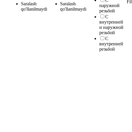
С
Fil
Saralash
Saralash
наружной
qo'llanilmaydi
qo'llanilmaydi
резьбой
С
внутренней
и наружной
резьбой
С
внутренней
резьбой