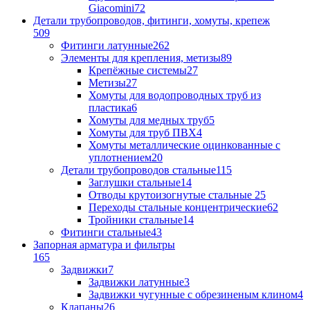
Giacomini
72
Детали трубопроводов, фитинги, хомуты, крепеж
509
Фитинги латунные
262
Элементы для крепления, метизы
89
Крепёжные системы
27
Метизы
27
Хомуты для водопроводных труб из
пластика
6
Хомуты для медных труб
5
Хомуты для труб ПВХ
4
Хомуты металлические оцинкованные с
уплотнением
20
Детали трубопроводов стальные
115
Заглушки стальные
14
Отводы крутоизогнутые стальные
25
Переходы стальные концентрические
62
Тройники стальные
14
Фитинги стальные
43
Запорная арматура и фильтры
165
Задвижки
7
Задвижки латунные
3
Задвижки чугунные с обрезиненым клином
4
Клапаны
26