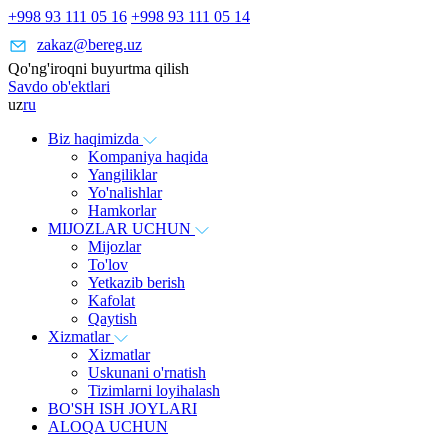
+998 93 111 05 16
+998 93 111 05 14
zakaz@bereg.uz
Qo'ng'iroqni buyurtma qilish
Savdo ob'ektlari
uz
ru
Biz haqimizda
Kompaniya haqida
Yangiliklar
Yo'nalishlar
Hamkorlar
MIJOZLAR UCHUN
Mijozlar
To'lov
Yetkazib berish
Kafolat
Qaytish
Xizmatlar
Xizmatlar
Uskunani o'rnatish
Tizimlarni loyihalash
BO'SH ISH JOYLARI
ALOQA UCHUN