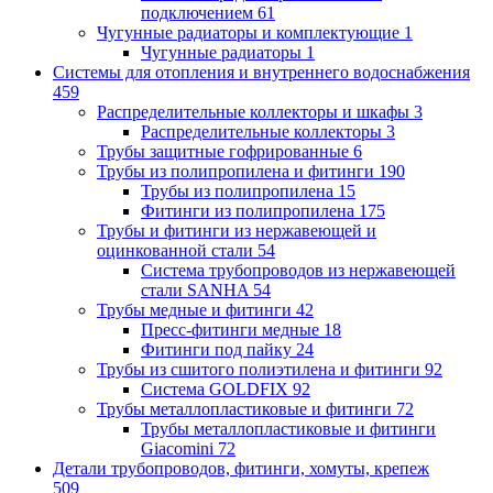
подключением
61
Чугунные радиаторы и комплектующие
1
Чугунные радиаторы
1
Системы для отопления и внутреннего водоснабжения
459
Распределительные коллекторы и шкафы
3
Распределительные коллекторы
3
Трубы защитные гофрированные
6
Трубы из полипропилена и фитинги
190
Трубы из полипропилена
15
Фитинги из полипропилена
175
Трубы и фитинги из нержавеющей и
оцинкованной стали
54
Система трубопроводов из нержавеющей
стали SANHA
54
Трубы медные и фитинги
42
Пресс-фитинги медные
18
Фитинги под пайку
24
Трубы из сшитого полиэтилена и фитинги
92
Система GOLDFIX
92
Трубы металлопластиковые и фитинги
72
Трубы металлопластиковые и фитинги
Giacomini
72
Детали трубопроводов, фитинги, хомуты, крепеж
509