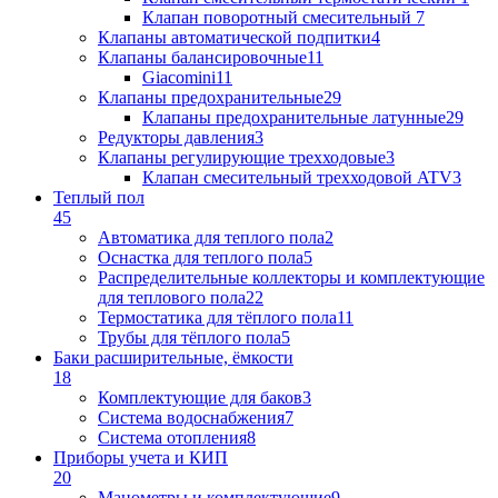
Клапан поворотный cмесительный
7
Клапаны автоматической подпитки
4
Клапаны балансировочные
11
Giacomini
11
Клапаны предохранительные
29
Клапаны предохранительные латунные
29
Редукторы давления
3
Клапаны регулирующие трехходовые
3
Клапан смесительный трехходовой ATV
3
Теплый пол
45
Автоматика для теплого пола
2
Оснастка для теплого пола
5
Распределительные коллекторы и комплектующие
для теплового пола
22
Термостатика для тёплого пола
11
Трубы для тёплого пола
5
Баки расширительные, ёмкости
18
Комплектующие для баков
3
Система водоснабжения
7
Система отопления
8
Приборы учета и КИП
20
Манометры и комплектующие
9