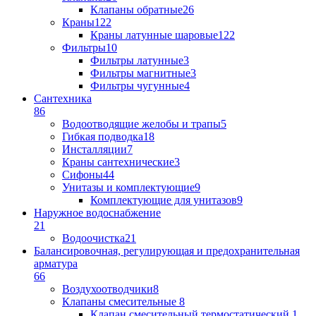
Клапаны обратные
26
Краны
122
Краны латунные шаровые
122
Фильтры
10
Фильтры латунные
3
Фильтры магнитные
3
Фильтры чугунные
4
Сантехника
86
Водоотводящие желобы и трапы
5
Гибкая подводка
18
Инсталляции
7
Краны сантехнические
3
Сифоны
44
Унитазы и комплектующие
9
Комплектующие для унитазов
9
Наружное водоснабжение
21
Водоочистка
21
Балансировочная, регулирующая и предохранительная
арматура
66
Воздухоотводчики
8
Клапаны cмесительные
8
Клапан cмесительный термостатический
1