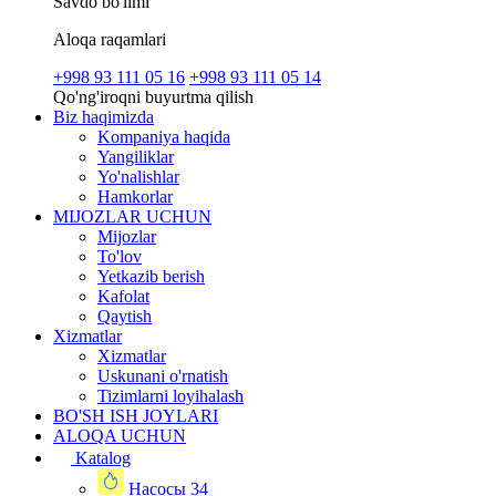
Savdo bo'limi
Aloqa raqamlari
+998 93 111 05 16
+998 93 111 05 14
Qo'ng'iroqni buyurtma qilish
Biz haqimizda
Kompaniya haqida
Yangiliklar
Yo'nalishlar
Hamkorlar
MIJOZLAR UCHUN
Mijozlar
To'lov
Yetkazib berish
Kafolat
Qaytish
Xizmatlar
Xizmatlar
Uskunani o'rnatish
Tizimlarni loyihalash
BO'SH ISH JOYLARI
ALOQA UCHUN
Katalog
Насосы
34