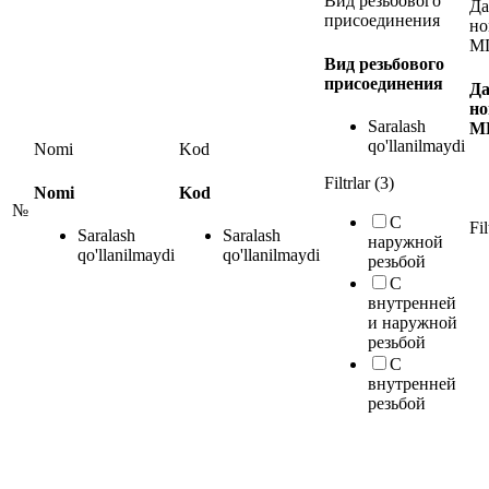
Вид резьбового
Да
присоединения
но
М
Вид резьбового
присоединения
Да
но
Saralash
М
qo'llanilmaydi
Nomi
Kod
Filtrlar (3)
Nomi
Kod
№
С
Fil
Saralash
Saralash
наружной
qo'llanilmaydi
qo'llanilmaydi
резьбой
С
внутренней
и наружной
резьбой
С
внутренней
резьбой