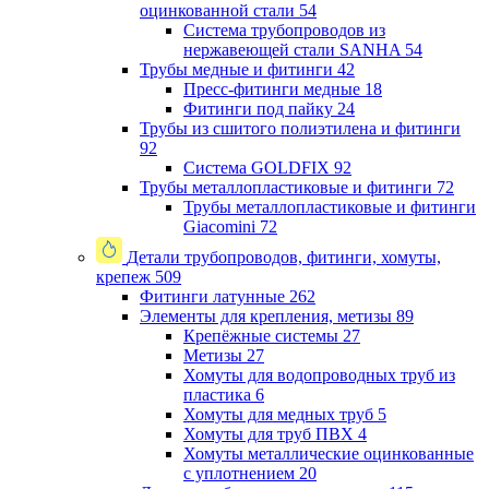
оцинкованной стали
54
Система трубопроводов из
нержавеющей стали SANHA
54
Трубы медные и фитинги
42
Пресс-фитинги медные
18
Фитинги под пайку
24
Трубы из сшитого полиэтилена и фитинги
92
Система GOLDFIX
92
Трубы металлопластиковые и фитинги
72
Трубы металлопластиковые и фитинги
Giacomini
72
Детали трубопроводов, фитинги, хомуты,
крепеж
509
Фитинги латунные
262
Элементы для крепления, метизы
89
Крепёжные системы
27
Метизы
27
Хомуты для водопроводных труб из
пластика
6
Хомуты для медных труб
5
Хомуты для труб ПВХ
4
Хомуты металлические оцинкованные
с уплотнением
20