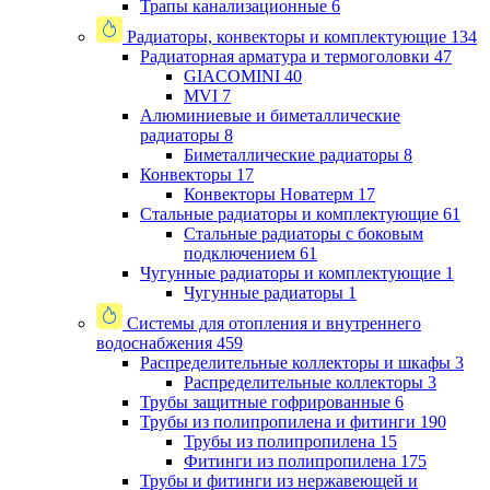
Трапы канализационные
6
Радиаторы, конвекторы и комплектующие
134
Радиаторная арматура и термоголовки
47
GIACOMINI
40
MVI
7
Алюминиевые и биметаллические
радиаторы
8
Биметаллические радиаторы
8
Конвекторы
17
Конвекторы Новатерм
17
Стальные радиаторы и комплектующие
61
Стальные радиаторы с боковым
подключением
61
Чугунные радиаторы и комплектующие
1
Чугунные радиаторы
1
Системы для отопления и внутреннего
водоснабжения
459
Распределительные коллекторы и шкафы
3
Распределительные коллекторы
3
Трубы защитные гофрированные
6
Трубы из полипропилена и фитинги
190
Трубы из полипропилена
15
Фитинги из полипропилена
175
Трубы и фитинги из нержавеющей и