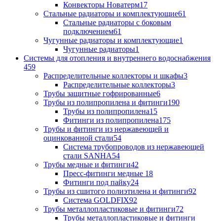
Конвекторы Новатерм
17
Стальные радиаторы и комплектующие
61
Стальные радиаторы с боковым
подключением
61
Чугунные радиаторы и комплектующие
1
Чугунные радиаторы
1
Системы для отопления и внутреннего водоснабжения
459
Распределительные коллекторы и шкафы
3
Распределительные коллекторы
3
Трубы защитные гофрированные
6
Трубы из полипропилена и фитинги
190
Трубы из полипропилена
15
Фитинги из полипропилена
175
Трубы и фитинги из нержавеющей и
оцинкованной стали
54
Система трубопроводов из нержавеющей
стали SANHA
54
Трубы медные и фитинги
42
Пресс-фитинги медные
18
Фитинги под пайку
24
Трубы из сшитого полиэтилена и фитинги
92
Система GOLDFIX
92
Трубы металлопластиковые и фитинги
72
Трубы металлопластиковые и фитинги