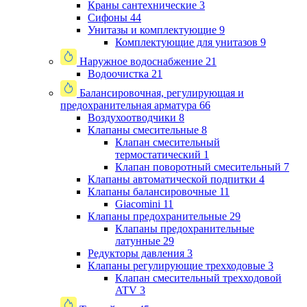
Краны сантехнические
3
Сифоны
44
Унитазы и комплектующие
9
Комплектующие для унитазов
9
Наружное водоснабжение
21
Водоочистка
21
Балансировочная, регулирующая и
предохранительная арматура
66
Воздухоотводчики
8
Клапаны cмесительные
8
Клапан cмесительный
термостатический
1
Клапан поворотный cмесительный
7
Клапаны автоматической подпитки
4
Клапаны балансировочные
11
Giacomini
11
Клапаны предохранительные
29
Клапаны предохранительные
латунные
29
Редукторы давления
3
Клапаны регулирующие трехходовые
3
Клапан смесительный трехходовой
ATV
3