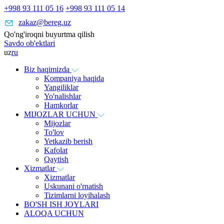
+998 93 111 05 16
+998 93 111 05 14
zakaz@bereg.uz
Qo'ng'iroqni buyurtma qilish
Savdo ob'ektlari
uz
ru
Biz haqimizda
Kompaniya haqida
Yangiliklar
Yo'nalishlar
Hamkorlar
MIJOZLAR UCHUN
Mijozlar
To'lov
Yetkazib berish
Kafolat
Qaytish
Xizmatlar
Xizmatlar
Uskunani o'rnatish
Tizimlarni loyihalash
BO'SH ISH JOYLARI
ALOQA UCHUN