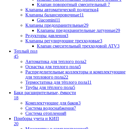
Клапан поворотный cмесительный
7
Клапаны автоматической подпитки
4
Клапаны балансировочные
11
Giacomini
11
Клапаны предохранительные
29
Клапаны предохранительные латунные
29
Редукторы давления
3
Клапаны регулирующие трехходовые
3
Клапан смесительный трехходовой ATV
3
Теплый пол
45
Автоматика для теплого пола
2
Оснастка для теплого пола
5
Распределительные коллекторы и комплектующие
для теплового пола
22
Термостатика для тёплого пола
11
Трубы для тёплого пола
5
Баки расширительные, ёмкости
18
Комплектующие для баков
3
Система водоснабжения
7
Система отопления
8
Приборы учета и КИП
20
Манометры и комплектующие
9