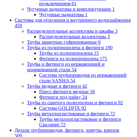
подключением
61
Чугунные радиаторы и комплектующие
1
Чугунные радиаторы
1
Системы для отопления и внутреннего водоснабжения
459
Распределительные коллекторы и шкафы
3
Распределительные коллекторы
3
Трубы защитные гофрированные
6
Трубы из полипропилена и фитинги
190
Трубы из полипропилена
15
Фитинги из полипропилена
175
Трубы и фитинги из нержавеющей и
оцинкованной стали
54
Система трубопроводов из нержавеющей
стали SANHA
54
Трубы медные и фитинги
42
Пресс-фитинги медные
18
Фитинги под пайку
24
Трубы из сшитого полиэтилена и фитинги
92
Система GOLDFIX
92
Трубы металлопластиковые и фитинги
72
Трубы металлопластиковые и фитинги
Giacomini
72
Детали трубопроводов, фитинги, хомуты, крепеж
509