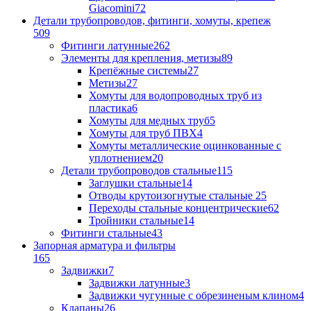
Giacomini
72
Детали трубопроводов, фитинги, хомуты, крепеж
509
Фитинги латунные
262
Элементы для крепления, метизы
89
Крепёжные системы
27
Метизы
27
Хомуты для водопроводных труб из
пластика
6
Хомуты для медных труб
5
Хомуты для труб ПВХ
4
Хомуты металлические оцинкованные с
уплотнением
20
Детали трубопроводов стальные
115
Заглушки стальные
14
Отводы крутоизогнутые стальные
25
Переходы стальные концентрические
62
Тройники стальные
14
Фитинги стальные
43
Запорная арматура и фильтры
165
Задвижки
7
Задвижки латунные
3
Задвижки чугунные с обрезиненым клином
4
Клапаны
26