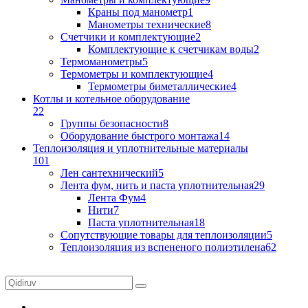
Краны под манометр
1
Манометры технические
8
Счетчики и комплектующие
2
Комплектующие к счетчикам воды
2
Термоманометры
5
Термометры и комплектующие
4
Термометры биметаллические
4
Котлы и котельное оборудование
22
Группы безопасности
8
Оборудование быстрого монтажа
14
Теплоизоляция и уплотнительные материалы
101
Лен сантехнический
5
Лента фум, нить и паста уплотнительная
29
Лента Фум
4
Нити
7
Паста уплотнительная
18
Сопутствующие товары для теплоизоляции
5
Теплоизоляция из вспененого полиэтилена
62