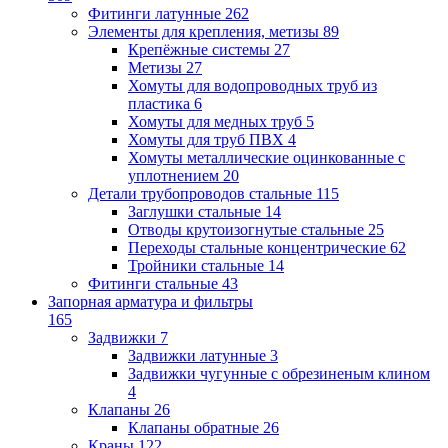
Фитинги латунные
262
Элементы для крепления, метизы
89
Крепёжные системы
27
Метизы
27
Хомуты для водопроводных труб из
пластика
6
Хомуты для медных труб
5
Хомуты для труб ПВХ
4
Хомуты металлические оцинкованные с
уплотнением
20
Детали трубопроводов стальные
115
Заглушки стальные
14
Отводы крутоизогнутые стальные
25
Переходы стальные концентрические
62
Тройники стальные
14
Фитинги стальные
43
Запорная арматура и фильтры
165
Задвижки
7
Задвижки латунные
3
Задвижки чугунные с обрезиненым клином
4
Клапаны
26
Клапаны обратные
26
Краны
122