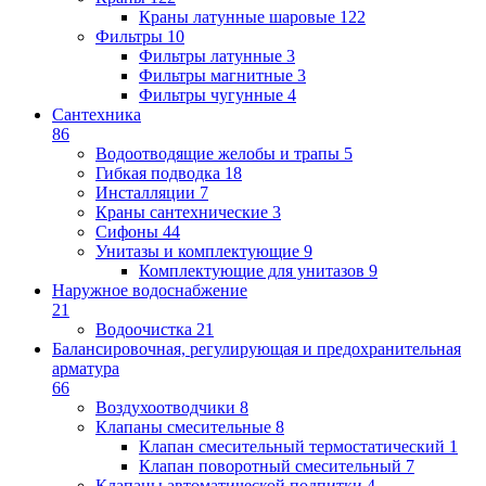
Краны латунные шаровые
122
Фильтры
10
Фильтры латунные
3
Фильтры магнитные
3
Фильтры чугунные
4
Сантехника
86
Водоотводящие желобы и трапы
5
Гибкая подводка
18
Инсталляции
7
Краны сантехнические
3
Сифоны
44
Унитазы и комплектующие
9
Комплектующие для унитазов
9
Наружное водоснабжение
21
Водоочистка
21
Балансировочная, регулирующая и предохранительная
арматура
66
Воздухоотводчики
8
Клапаны cмесительные
8
Клапан cмесительный термостатический
1
Клапан поворотный cмесительный
7
Клапаны автоматической подпитки
4