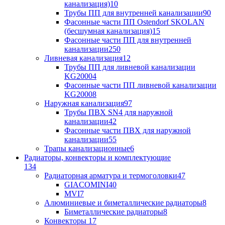
канализация)
10
Трубы ПП для внутренней канализации
90
Фасонные части ПП Ostendorf SKOLAN
(бесшумная канализация)
15
Фасонные части ПП для внутренней
канализации
250
Ливневая канализация
12
Трубы ПП для ливневой канализации
KG2000
4
Фасонные части ПП ливневой канализации
KG2000
8
Наружная канализация
97
Трубы ПВХ SN4 для наружной
канализации
42
Фасонные части ПВХ для наружной
канализации
55
Трапы канализационные
6
Радиаторы, конвекторы и комплектующие
134
Радиаторная арматура и термоголовки
47
GIACOMINI
40
MVI
7
Алюминиевые и биметаллические радиаторы
8
Биметаллические радиаторы
8
Конвекторы
17