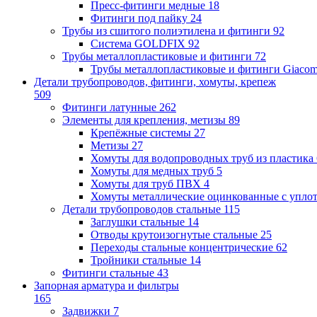
Пресс-фитинги медные
18
Фитинги под пайку
24
Трубы из сшитого полиэтилена и фитинги
92
Система GOLDFIX
92
Трубы металлопластиковые и фитинги
72
Трубы металлопластиковые и фитинги Giacom
Детали трубопроводов, фитинги, хомуты, крепеж
509
Фитинги латунные
262
Элементы для крепления, метизы
89
Крепёжные системы
27
Метизы
27
Хомуты для водопроводных труб из пластика
Хомуты для медных труб
5
Хомуты для труб ПВХ
4
Хомуты металлические оцинкованные с упло
Детали трубопроводов стальные
115
Заглушки стальные
14
Отводы крутоизогнутые стальные
25
Переходы стальные концентрические
62
Тройники стальные
14
Фитинги стальные
43
Запорная арматура и фильтры
165
Задвижки
7