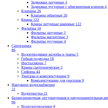
Задвижки латунные
3
Задвижки чугунные с обрезиненым клином
4
Клапаны
26
Клапаны обратные
26
Краны
122
Краны латунные шаровые
122
Фильтры
10
Фильтры латунные
3
Фильтры магнитные
3
Фильтры чугунные
4
Сантехника
86
Водоотводящие желобы и трапы
5
Гибкая подводка
18
Инсталляции
7
Краны сантехнические
3
Сифоны
44
Унитазы и комплектующие
9
Комплектующие для унитазов
9
Наружное водоснабжение
21
Водоочистка
21
Балансировочная, регулирующая и предохранительная ар
66
Воздухоотводчики
8