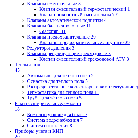
Клапаны cмесительные
8
Клапан cмесительный термостатический
1
Клапан поворотный cмесительный
7
Клапаны автоматической подпитки
4
Клапаны балансировочные
11
Giacomini
11
Клапаны предохранительные
29
Клапаны предохранительные латунные
29
Редукторы давления
3
Клапаны регулирующие трехходовые
3
Клапан смесительный трехходовой ATV
3
Теплый пол
45
Автоматика для теплого пола
2
Оснастка для теплого пола
5
Распределительные коллекторы и комплектующие д
Термостатика для тёплого пола
11
Трубы для тёплого пола
5
Баки расширительные, ёмкости
18
Комплектующие для баков
3
Система водоснабжения
7
Система отопления
8
Приборы учета и КИП
20