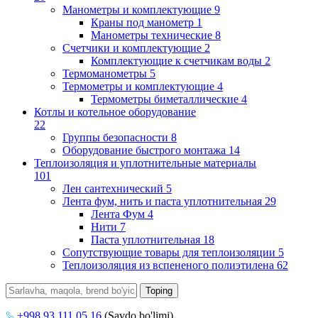
Манометры и комплектующие
9
Краны под манометр
1
Манометры технические
8
Счетчики и комплектующие
2
Комплектующие к счетчикам воды
2
Термоманометры
5
Термометры и комплектующие
4
Термометры биметаллические
4
Котлы и котельное оборудование
22
Группы безопасности
8
Оборудование быстрого монтажа
14
Теплоизоляция и уплотнительные материалы
101
Лен сантехнический
5
Лента фум, нить и паста уплотнительная
29
Лента Фум
4
Нити
7
Паста уплотнительная
18
Сопутствующие товары для теплоизоляции
5
Теплоизоляция из вспененого полиэтилена
62
+998 93 111 05 16
(Savdo bo'limi)