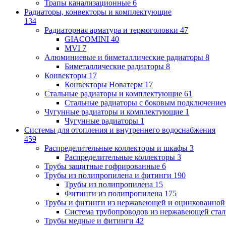
Трапы канализационные
6
Радиаторы, конвекторы и комплектующие
134
Радиаторная арматура и термоголовки
47
GIACOMINI
40
MVI
7
Алюминиевые и биметаллические радиаторы
8
Биметаллические радиаторы
8
Конвекторы
17
Конвекторы Новатерм
17
Стальные радиаторы и комплектующие
61
Стальные радиаторы с боковым подключение
Чугунные радиаторы и комплектующие
1
Чугунные радиаторы
1
Системы для отопления и внутреннего водоснабжения
459
Распределительные коллекторы и шкафы
3
Распределительные коллекторы
3
Трубы защитные гофрированные
6
Трубы из полипропилена и фитинги
190
Трубы из полипропилена
15
Фитинги из полипропилена
175
Трубы и фитинги из нержавеющей и оцинкованной
Система трубопроводов из нержавеющей ст
Трубы медные и фитинги
42