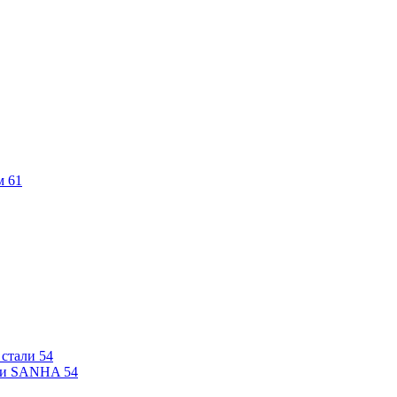
м
61
 стали
54
али SANHA
54