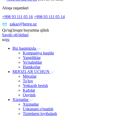
Aloqa raqamlari
+998 93 111 05 16
+998 93 111 05 14
zakaz@bereg.uz
Qo'ng'iroqni buyurtma qilish
Savdo ob'ektlari
uz
ru
Biz haqimizda
Kompaniya haqida
Yangiliklar
Yo'nalishlar
Hamkorlar
MIJOZLAR UCHUN
Mijozlar
To'lov
Yetkazib berish
Kafolat
Qaytish
Xizmatlar
Xizmatlar
Uskunani o'rnatish
Tizimlarni loyihalash