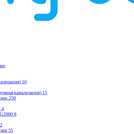
щие
ализация)
10
умная канализация)
15
ации
250
0
4
KG2000
8
2
ции
55