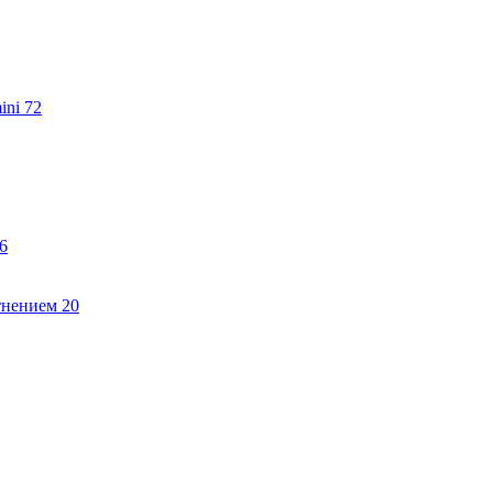
ini
72
6
тнением
20