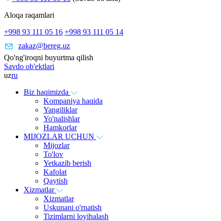
Aloqa raqamlari
+998 93 111 05 16
+998 93 111 05 14
zakaz@bereg.uz
Qo'ng'iroqni buyurtma qilish
Savdo ob'ektlari
uz
ru
Biz haqimizda
Kompaniya haqida
Yangiliklar
Yo'nalishlar
Hamkorlar
MIJOZLAR UCHUN
Mijozlar
To'lov
Yetkazib berish
Kafolat
Qaytish
Xizmatlar
Xizmatlar
Uskunani o'rnatish
Tizimlarni loyihalash