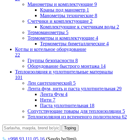
Манометры и комплектующие
9
Краны под манометр
1
Манометры технические
8
Счетчики и комплектующие
2
Комплектующие к счетчикам воды
2
Термоманометры
5
Термометры и комплектующие
4
Термометры биметаллические
4
Котлы и котельное оборудование
22
Группы безопасности
8
Оборудование быстрого монтажа
14
Теплоизоляция и уплотнительные материалы
101
Лен сантехнический
5
Лента фум, нить и паста уплотнительная
29
Лента Фум
4
Нити
7
Паста уплотнительная
18
Сопутствующие товары для теплоизоляции
5
Теплоизоляция из вспененого полиэтилена
62
+998 93 111 05 16
(Savdo bo'limi)