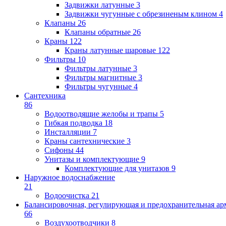
Задвижки латунные
3
Задвижки чугунные с обрезиненым клином
4
Клапаны
26
Клапаны обратные
26
Краны
122
Краны латунные шаровые
122
Фильтры
10
Фильтры латунные
3
Фильтры магнитные
3
Фильтры чугунные
4
Сантехника
86
Водоотводящие желобы и трапы
5
Гибкая подводка
18
Инсталляции
7
Краны сантехнические
3
Сифоны
44
Унитазы и комплектующие
9
Комплектующие для унитазов
9
Наружное водоснабжение
21
Водоочистка
21
Балансировочная, регулирующая и предохранительная ар
66
Воздухоотводчики
8