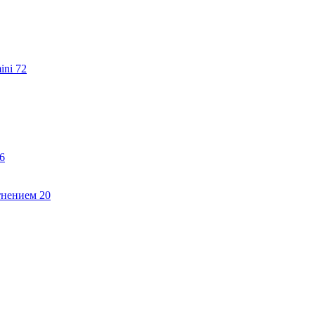
ini
72
6
тнением
20