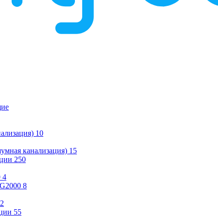
щие
ализация)
10
умная канализация)
15
ации
250
0
4
KG2000
8
2
ции
55