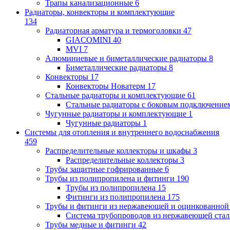
Трапы канализационные
6
Радиаторы, конвекторы и комплектующие
134
Радиаторная арматура и термоголовки
47
GIACOMINI
40
MVI
7
Алюминиевые и биметаллические радиаторы
8
Биметаллические радиаторы
8
Конвекторы
17
Конвекторы Новатерм
17
Стальные радиаторы и комплектующие
61
Стальные радиаторы с боковым подключение
Чугунные радиаторы и комплектующие
1
Чугунные радиаторы
1
Системы для отопления и внутреннего водоснабжения
459
Распределительные коллекторы и шкафы
3
Распределительные коллекторы
3
Трубы защитные гофрированные
6
Трубы из полипропилена и фитинги
190
Трубы из полипропилена
15
Фитинги из полипропилена
175
Трубы и фитинги из нержавеющей и оцинкованной
Система трубопроводов из нержавеющей ст
Трубы медные и фитинги
42