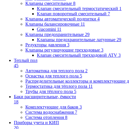
Клапаны cмесительные
8
Клапан cмесительный термостатический
1
Клапан поворотный cмесительный
7
Клапаны автоматической подпитки
4
Клапаны балансировочные
11
Giacomini
11
Клапаны предохранительные
29
Клапаны предохранительные латунные
29
Редукторы давления
3
Клапаны регулирующие трехходовые
3
Клапан смесительный трехходовой ATV
3
Теплый пол
45
Автоматика для теплого пола
2
Оснастка для теплого пола
5
Распределительные коллекторы и комплектующие д
Термостатика для тёплого пола
11
Трубы для тёплого пола
5
Баки расширительные, ёмкости
18
Комплектующие для баков
3
Система водоснабжения
7
Система отопления
8
Приборы учета и КИП
20