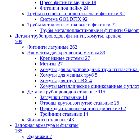
Пресс-фитинги медные
18
Фитинги под пайку
24
Трубы из сшитого полиэтилена и фитинги
92
Система GOLDFIX
92
Трубы металлопластиковые и фитинги
72
Трубы металлопластиковые и фитинги Giacom
Детали трубопроводов, фитинги, хомуты, крепеж
509
Фитинги латунные
262
Элементы для крепления, метизы
89
Крепёжные системы
27
Метизы
27
Хомуты для водопроводных труб из пластика
Хомуты для медных труб
5
Хомуты для труб ПВХ
4
Хомуты металлические оцинкованные с упло
Детали трубопроводов стальные
115
Заглушки стальные
14
Отводы крутоизогнутые стальные
25
Переходы стальные концентрические
62
Тройники стальные
14
Фитинги стальные
43
Запорная арматура и фильтры
165
Задвижки
7