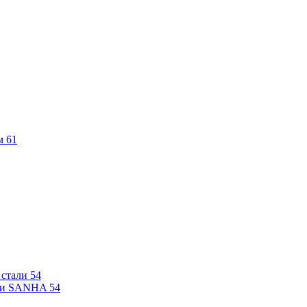
м
61
 стали
54
али SANHA
54