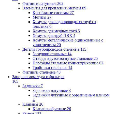
Фитинги латунные
262
Элементы для крепления, метизы
89
Крепёжные системы
27
Метизы
27
Хомуты для водопроводных труб из
пластика
6
Хомуты для медных труб
5
Хомуты для труб ПВХ
4
Хомуты металлические оцинкованные с
уплотнением
20
Детали трубопроводов стальные
115
Заглушки стальные
14
Отводы крутоизогнутые стальные
25
Переходы стальные концентрические
62
Тройники стальные
14
Фитинги стальные
43
Запорная арматура и фильтры
165
Задвижки
7
Задвижки латунные
3
Задвижки чугунные с обрезиненым клином
4
Клапаны
26
Клапаны обратные
26
Краны
122