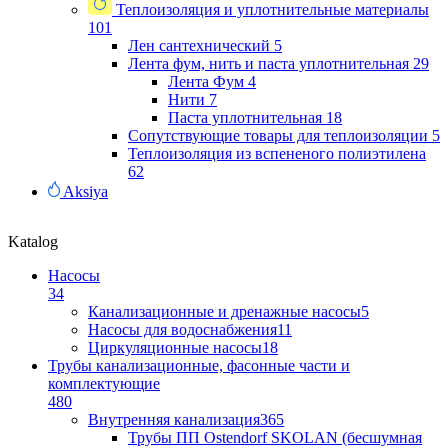
Теплоизоляция и уплотнительные материалы
101
Лен сантехнический
5
Лента фум, нить и паста уплотнительная
29
Лента Фум
4
Нити
7
Паста уплотнительная
18
Сопутствующие товары для теплоизоляции
5
Теплоизоляция из вспененого полиэтилена
62
Aksiya
Katalog
Насосы
34
Канализационные и дренажные насосы
5
Насосы для водоснабжения
11
Циркуляционные насосы
18
Трубы канализационные, фасонные части и
комплектующие
480
Внутренняя канализация
365
Трубы ПП Ostendorf SKOLAN (бесшумная