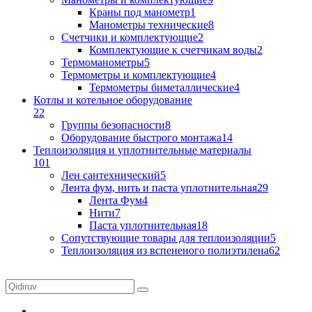
Краны под манометр
1
Манометры технические
8
Счетчики и комплектующие
2
Комплектующие к счетчикам воды
2
Термоманометры
5
Термометры и комплектующие
4
Термометры биметаллические
4
Котлы и котельное оборудование
22
Группы безопасности
8
Оборудование быстрого монтажа
14
Теплоизоляция и уплотнительные материалы
101
Лен сантехнический
5
Лента фум, нить и паста уплотнительная
29
Лента Фум
4
Нити
7
Паста уплотнительная
18
Сопутствующие товары для теплоизоляции
5
Теплоизоляция из вспененого полиэтилена
62