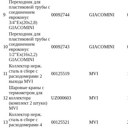
Переходник для
пластиковой трубы с
соединением
9
00092744
GIACOMINI
евроконус
3/4"Ex(20x2,8)
GIACOMINI
Переходник для
пластиковой трубы с
соединением
10
00092743
GIACOMINI
евроконус
1/2"Eх(16х2,2)
GIACOMINI
Коллектор нерж.
сталь в сборе с
11
00125519
MVI
расходомерами 2
выхода MVI
Шаровые краны с
термометром для
12
коллектора
UZ000603
MVI
(комплект 2 штуки)
MVI
Коллектор нерж.
сталь в сборе с
13
00125521
MVI
расходомерами 4