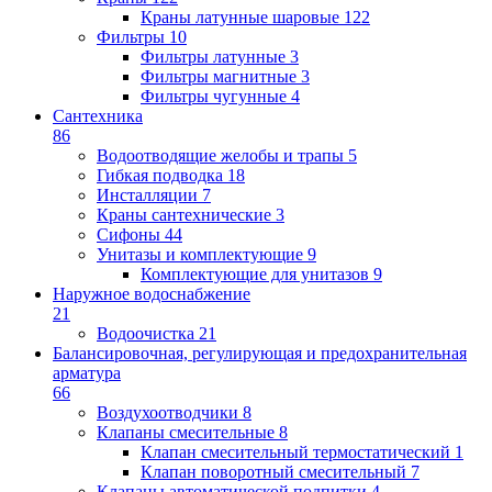
Краны латунные шаровые
122
Фильтры
10
Фильтры латунные
3
Фильтры магнитные
3
Фильтры чугунные
4
Сантехника
86
Водоотводящие желобы и трапы
5
Гибкая подводка
18
Инсталляции
7
Краны сантехнические
3
Сифоны
44
Унитазы и комплектующие
9
Комплектующие для унитазов
9
Наружное водоснабжение
21
Водоочистка
21
Балансировочная, регулирующая и предохранительная
арматура
66
Воздухоотводчики
8
Клапаны cмесительные
8
Клапан cмесительный термостатический
1
Клапан поворотный cмесительный
7
Клапаны автоматической подпитки
4