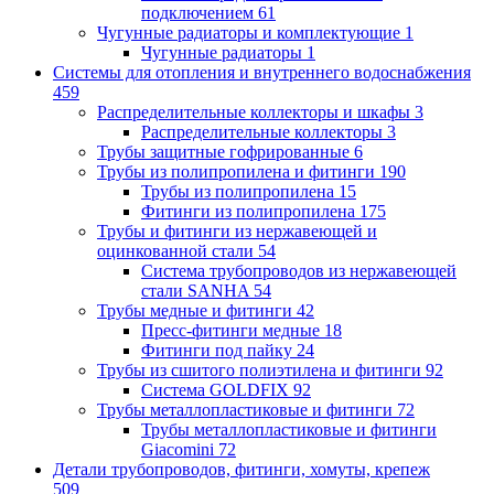
подключением
61
Чугунные радиаторы и комплектующие
1
Чугунные радиаторы
1
Системы для отопления и внутреннего водоснабжения
459
Распределительные коллекторы и шкафы
3
Распределительные коллекторы
3
Трубы защитные гофрированные
6
Трубы из полипропилена и фитинги
190
Трубы из полипропилена
15
Фитинги из полипропилена
175
Трубы и фитинги из нержавеющей и
оцинкованной стали
54
Система трубопроводов из нержавеющей
стали SANHA
54
Трубы медные и фитинги
42
Пресс-фитинги медные
18
Фитинги под пайку
24
Трубы из сшитого полиэтилена и фитинги
92
Система GOLDFIX
92
Трубы металлопластиковые и фитинги
72
Трубы металлопластиковые и фитинги
Giacomini
72
Детали трубопроводов, фитинги, хомуты, крепеж
509