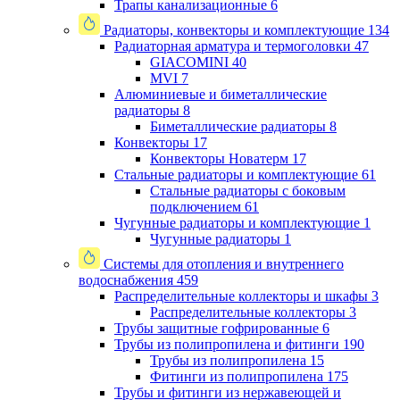
Трапы канализационные
6
Радиаторы, конвекторы и комплектующие
134
Радиаторная арматура и термоголовки
47
GIACOMINI
40
MVI
7
Алюминиевые и биметаллические
радиаторы
8
Биметаллические радиаторы
8
Конвекторы
17
Конвекторы Новатерм
17
Стальные радиаторы и комплектующие
61
Стальные радиаторы с боковым
подключением
61
Чугунные радиаторы и комплектующие
1
Чугунные радиаторы
1
Системы для отопления и внутреннего
водоснабжения
459
Распределительные коллекторы и шкафы
3
Распределительные коллекторы
3
Трубы защитные гофрированные
6
Трубы из полипропилена и фитинги
190
Трубы из полипропилена
15
Фитинги из полипропилена
175
Трубы и фитинги из нержавеющей и