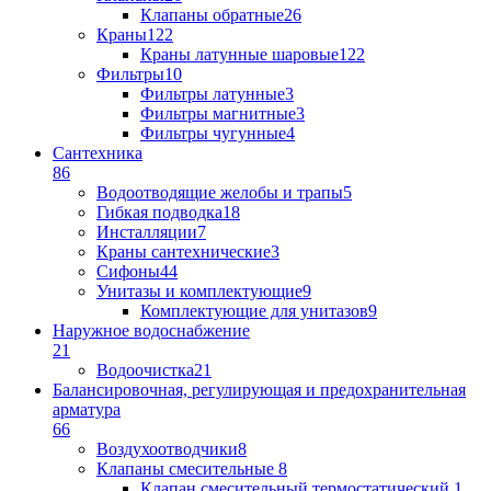
Клапаны обратные
26
Краны
122
Краны латунные шаровые
122
Фильтры
10
Фильтры латунные
3
Фильтры магнитные
3
Фильтры чугунные
4
Сантехника
86
Водоотводящие желобы и трапы
5
Гибкая подводка
18
Инсталляции
7
Краны сантехнические
3
Сифоны
44
Унитазы и комплектующие
9
Комплектующие для унитазов
9
Наружное водоснабжение
21
Водоочистка
21
Балансировочная, регулирующая и предохранительная
арматура
66
Воздухоотводчики
8
Клапаны cмесительные
8
Клапан cмесительный термостатический
1