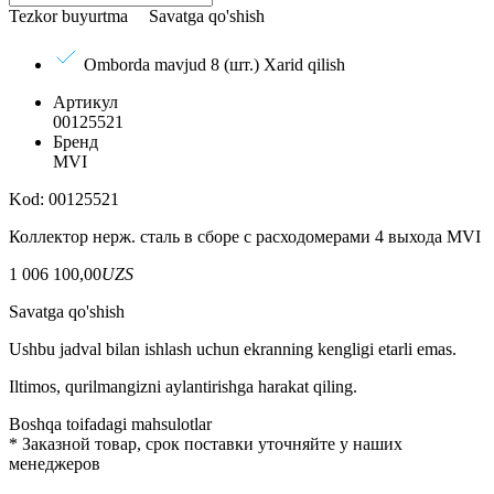
Tezkor buyurtma
Savatga qo'shish
Omborda mavjud 8 (шт.)
Xarid qilish
Артикул
00125521
Бренд
MVI
Kod: 00125521
Коллектор нерж. сталь в сборе с расходомерами 4 выхода MVI
1 006 100,00
UZS
Savatga qo'shish
Ushbu jadval bilan ishlash uchun ekranning kengligi etarli emas.
Iltimos, qurilmangizni aylantirishga harakat qiling.
Boshqa toifadagi mahsulotlar
*
Заказной товар, срок поставки уточняйте у наших
менеджеров