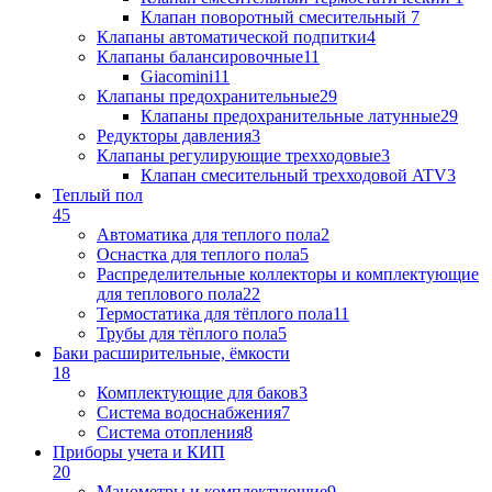
Клапан поворотный cмесительный
7
Клапаны автоматической подпитки
4
Клапаны балансировочные
11
Giacomini
11
Клапаны предохранительные
29
Клапаны предохранительные латунные
29
Редукторы давления
3
Клапаны регулирующие трехходовые
3
Клапан смесительный трехходовой ATV
3
Теплый пол
45
Автоматика для теплого пола
2
Оснастка для теплого пола
5
Распределительные коллекторы и комплектующие
для теплового пола
22
Термостатика для тёплого пола
11
Трубы для тёплого пола
5
Баки расширительные, ёмкости
18
Комплектующие для баков
3
Система водоснабжения
7
Система отопления
8
Приборы учета и КИП
20
Манометры и комплектующие
9