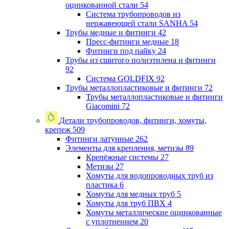
оцинкованной стали
54
Система трубопроводов из
нержавеющей стали SANHA
54
Трубы медные и фитинги
42
Пресс-фитинги медные
18
Фитинги под пайку
24
Трубы из сшитого полиэтилена и фитинги
92
Система GOLDFIX
92
Трубы металлопластиковые и фитинги
72
Трубы металлопластиковые и фитинги
Giacomini
72
Детали трубопроводов, фитинги, хомуты,
крепеж
509
Фитинги латунные
262
Элементы для крепления, метизы
89
Крепёжные системы
27
Метизы
27
Хомуты для водопроводных труб из
пластика
6
Хомуты для медных труб
5
Хомуты для труб ПВХ
4
Хомуты металлические оцинкованные
с уплотнением
20