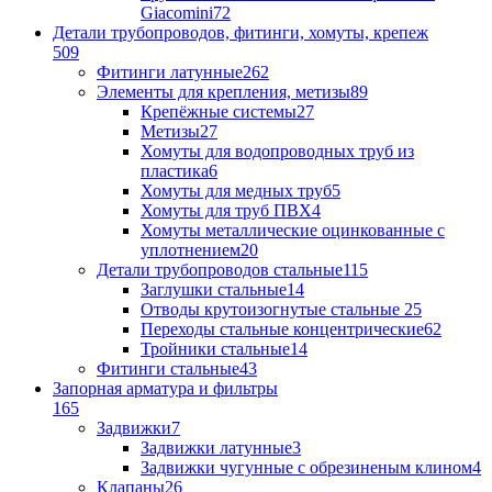
Giacomini
72
Детали трубопроводов, фитинги, хомуты, крепеж
509
Фитинги латунные
262
Элементы для крепления, метизы
89
Крепёжные системы
27
Метизы
27
Хомуты для водопроводных труб из
пластика
6
Хомуты для медных труб
5
Хомуты для труб ПВХ
4
Хомуты металлические оцинкованные с
уплотнением
20
Детали трубопроводов стальные
115
Заглушки стальные
14
Отводы крутоизогнутые стальные
25
Переходы стальные концентрические
62
Тройники стальные
14
Фитинги стальные
43
Запорная арматура и фильтры
165
Задвижки
7
Задвижки латунные
3
Задвижки чугунные с обрезиненым клином
4
Клапаны
26