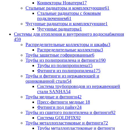
Конвекторы Новатерм
17
Стальные радиаторы и комплектующие
61
Стальные радиаторы с боковым
подключением
61
Чугунные радиаторы и комплектующие
1
Чугунные радиаторы
1
Системы для отопления и внутреннего водоснабжения
459
Распределительные коллекторы и шкафы
3
Распределительные коллекторы
3
Трубы защитные гофрированные
6
Трубы из полипропилена и фитинги
190
Трубы из полипропилена
15
Фитинги из полипропилена
175
Трубы и фитинги из нержавеющей и
оцинкованной стали
54
Система трубопроводов из нержавеющей
стали SANHA
54
Трубы медные и фитинги
42
Пресс-фитинги медные
18
Фитинги под пайку
24
Трубы из сшитого полиэтилена и фитинги
92
Система GOLDFIX
92
Трубы металлопластиковые и фитинги
72
Трубы металлопластиковые и фитинги