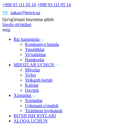
+998 93 111 05 16
+998 93 111 05 14
zakaz@bereg.uz
Qo'ng'iroqni buyurtma qilish
Savdo ob'ektlari
uz
ru
Biz haqimizda
Kompaniya haqida
Yangiliklar
Yo'nalishlar
Hamkorlar
MIJOZLAR UCHUN
Mijozlar
To'lov
Yetkazib berish
Kafolat
Qaytish
Xizmatlar
Xizmatlar
Uskunani o'rnatish
Tizimlarni loyihalash
BO'SH ISH JOYLARI
ALOQA UCHUN