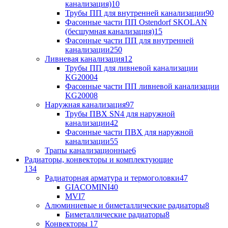
канализация)
10
Трубы ПП для внутренней канализации
90
Фасонные части ПП Ostendorf SKOLAN
(бесшумная канализация)
15
Фасонные части ПП для внутренней
канализации
250
Ливневая канализация
12
Трубы ПП для ливневой канализации
KG2000
4
Фасонные части ПП ливневой канализации
KG2000
8
Наружная канализация
97
Трубы ПВХ SN4 для наружной
канализации
42
Фасонные части ПВХ для наружной
канализации
55
Трапы канализационные
6
Радиаторы, конвекторы и комплектующие
134
Радиаторная арматура и термоголовки
47
GIACOMINI
40
MVI
7
Алюминиевые и биметаллические радиаторы
8
Биметаллические радиаторы
8
Конвекторы
17