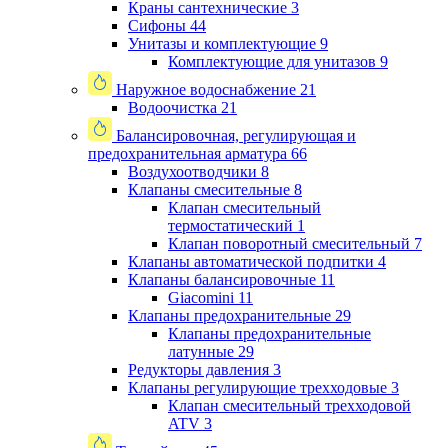
Краны сантехнические
3
Сифоны
44
Унитазы и комплектующие
9
Комплектующие для унитазов
9
Наружное водоснабжение
21
Водоочистка
21
Балансировочная, регулирующая и
предохранительная арматура
66
Воздухоотводчики
8
Клапаны cмесительные
8
Клапан cмесительный
термостатический
1
Клапан поворотный cмесительный
7
Клапаны автоматической подпитки
4
Клапаны балансировочные
11
Giacomini
11
Клапаны предохранительные
29
Клапаны предохранительные
латунные
29
Редукторы давления
3
Клапаны регулирующие трехходовые
3
Клапан смесительный трехходовой
ATV
3