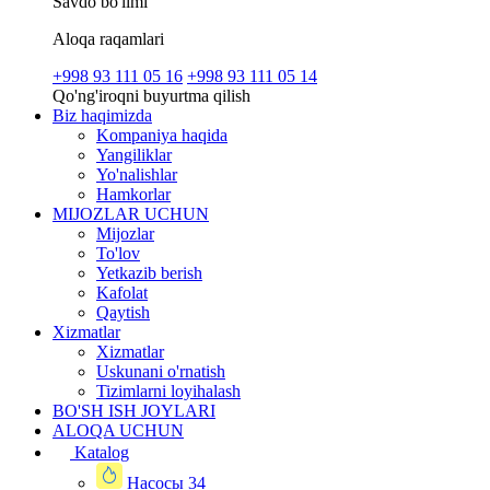
Savdo bo'limi
Aloqa raqamlari
+998 93 111 05 16
+998 93 111 05 14
Qo'ng'iroqni buyurtma qilish
Biz haqimizda
Kompaniya haqida
Yangiliklar
Yo'nalishlar
Hamkorlar
MIJOZLAR UCHUN
Mijozlar
To'lov
Yetkazib berish
Kafolat
Qaytish
Xizmatlar
Xizmatlar
Uskunani o'rnatish
Tizimlarni loyihalash
BO'SH ISH JOYLARI
ALOQA UCHUN
Katalog
Насосы
34