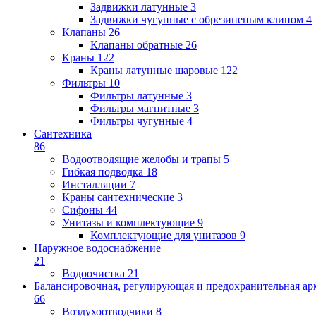
Задвижки латунные
3
Задвижки чугунные с обрезиненым клином
4
Клапаны
26
Клапаны обратные
26
Краны
122
Краны латунные шаровые
122
Фильтры
10
Фильтры латунные
3
Фильтры магнитные
3
Фильтры чугунные
4
Сантехника
86
Водоотводящие желобы и трапы
5
Гибкая подводка
18
Инсталляции
7
Краны сантехнические
3
Сифоны
44
Унитазы и комплектующие
9
Комплектующие для унитазов
9
Наружное водоснабжение
21
Водоочистка
21
Балансировочная, регулирующая и предохранительная ар
66
Воздухоотводчики
8