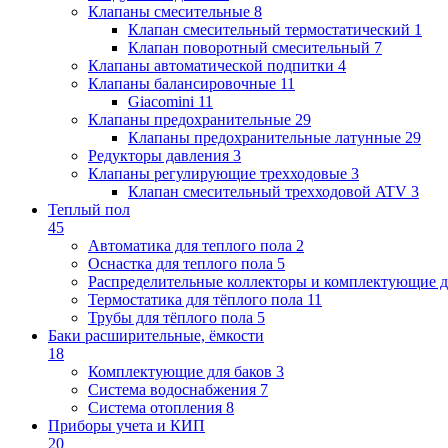
Клапаны cмесительные
8
Клапан cмесительный термостатический
1
Клапан поворотный cмесительный
7
Клапаны автоматической подпитки
4
Клапаны балансировочные
11
Giacomini
11
Клапаны предохранительные
29
Клапаны предохранительные латунные
29
Редукторы давления
3
Клапаны регулирующие трехходовые
3
Клапан смесительный трехходовой ATV
3
Теплый пол
45
Автоматика для теплого пола
2
Оснастка для теплого пола
5
Распределительные коллекторы и комплектующие д
Термостатика для тёплого пола
11
Трубы для тёплого пола
5
Баки расширительные, ёмкости
18
Комплектующие для баков
3
Система водоснабжения
7
Система отопления
8
Приборы учета и КИП
20