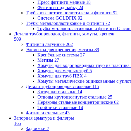
Пресс-фитинги медные
18
Фитинги под пайку
24
Трубы из сшитого полиэтилена и фитинги
92
Система GOLDFIX
92
Трубы металлопластиковые и фитинги
72
Трубы металлопластиковые и фитинги Giacom
Детали трубопроводов, фитинги, хомуты, крепеж
509
Фитинги латунные
262
Элементы для крепления, метизы
89
Крепёжные системы
27
Метизы
27
Хомуты для водопроводных труб из пластика
Хомуты для медных труб
5
Хомуты для труб ПВХ
4
Хомуты металлические оцинкованные с упло
Детали трубопроводов стальные
115
Заглушки стальные
14
Отводы крутоизогнутые стальные
25
Переходы стальные концентрические
62
Тройники стальные
14
Фитинги стальные
43
Запорная арматура и фильтры
165
Задвижки
7