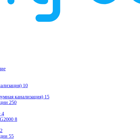
щие
ализация)
10
умная канализация)
15
ации
250
0
4
KG2000
8
2
ции
55