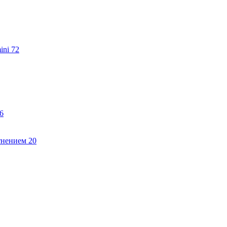
ini
72
6
тнением
20