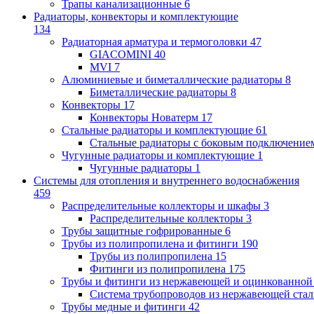
Трапы канализационные
6
Радиаторы, конвекторы и комплектующие
134
Радиаторная арматура и термоголовки
47
GIACOMINI
40
MVI
7
Алюминиевые и биметаллические радиаторы
8
Биметаллические радиаторы
8
Конвекторы
17
Конвекторы Новатерм
17
Стальные радиаторы и комплектующие
61
Стальные радиаторы с боковым подключение
Чугунные радиаторы и комплектующие
1
Чугунные радиаторы
1
Системы для отопления и внутреннего водоснабжения
459
Распределительные коллекторы и шкафы
3
Распределительные коллекторы
3
Трубы защитные гофрированные
6
Трубы из полипропилена и фитинги
190
Трубы из полипропилена
15
Фитинги из полипропилена
175
Трубы и фитинги из нержавеющей и оцинкованной
Система трубопроводов из нержавеющей ст
Трубы медные и фитинги
42