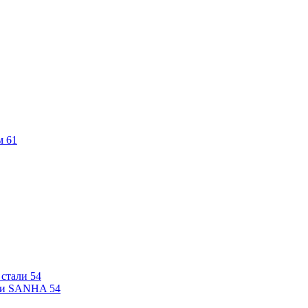
м
61
 стали
54
али SANHA
54