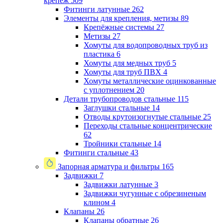
крепеж
509
Фитинги латунные
262
Элементы для крепления, метизы
89
Крепёжные системы
27
Метизы
27
Хомуты для водопроводных труб из
пластика
6
Хомуты для медных труб
5
Хомуты для труб ПВХ
4
Хомуты металлические оцинкованные
с уплотнением
20
Детали трубопроводов стальные
115
Заглушки стальные
14
Отводы крутоизогнутые стальные
25
Переходы стальные концентрические
62
Тройники стальные
14
Фитинги стальные
43
Запорная арматура и фильтры
165
Задвижки
7
Задвижки латунные
3
Задвижки чугунные с обрезиненым
клином
4
Клапаны
26
Клапаны обратные
26