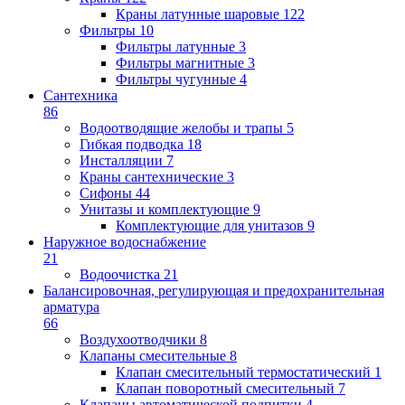
Краны латунные шаровые
122
Фильтры
10
Фильтры латунные
3
Фильтры магнитные
3
Фильтры чугунные
4
Сантехника
86
Водоотводящие желобы и трапы
5
Гибкая подводка
18
Инсталляции
7
Краны сантехнические
3
Сифоны
44
Унитазы и комплектующие
9
Комплектующие для унитазов
9
Наружное водоснабжение
21
Водоочистка
21
Балансировочная, регулирующая и предохранительная
арматура
66
Воздухоотводчики
8
Клапаны cмесительные
8
Клапан cмесительный термостатический
1
Клапан поворотный cмесительный
7
Клапаны автоматической подпитки
4