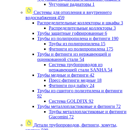
Чугунные радиаторы
1
Системы для отопления и внутреннего
водоснабжения
459
Распределительные коллекторы и шкафы
3
Распределительные коллекторы
3
Трубы защитные гофрированные
6
Трубы из полипропилена и фитинги
190
Трубы из полипропилена
15
Фитинги из полипропилена
175
Трубы и фитинги из нержавеющей и
оцинкованной стали
54
Система трубопроводов из
нержавеющей стали SANHA
54
Трубы медные и фитинги
42
Пресс-фитинги медные
18
Фитинги под пайку
24
Трубы из сшитого полиэтилена и фитинги
92
Система GOLDFIX
92
Трубы металлопластиковые и фитинги
72
Трубы металлопластиковые и фитинги
Giacomini
72
Детали трубопроводов, фитинги, хомуты,