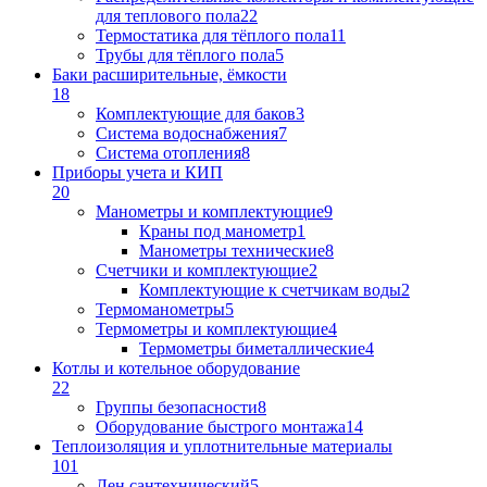
для теплового пола
22
Термостатика для тёплого пола
11
Трубы для тёплого пола
5
Баки расширительные, ёмкости
18
Комплектующие для баков
3
Система водоснабжения
7
Система отопления
8
Приборы учета и КИП
20
Манометры и комплектующие
9
Краны под манометр
1
Манометры технические
8
Счетчики и комплектующие
2
Комплектующие к счетчикам воды
2
Термоманометры
5
Термометры и комплектующие
4
Термометры биметаллические
4
Котлы и котельное оборудование
22
Группы безопасности
8
Оборудование быстрого монтажа
14
Теплоизоляция и уплотнительные материалы
101
Лен сантехнический
5