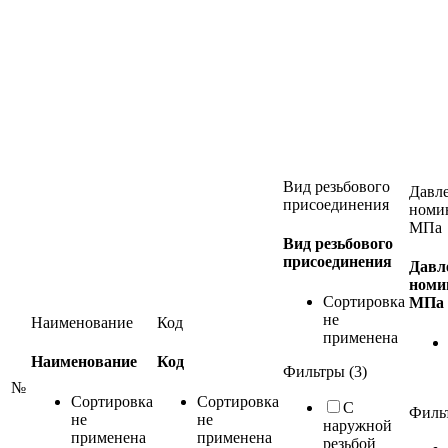
Вид резьбового
Давл
присоединения
номи
МПа
Вид резьбового
присоединения
Давл
номи
Сортировка
МПа
не
Наименование
Код
применена
Наименование
Код
Фильтры (3)
№
Сортировка
Сортировка
С
Фильт
не
не
наружной
применена
применена
резьбой