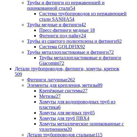
Трубы и фитинги из нержавеющей и
оцинкованной стали
54
Система трубопроводов из нержавеющей
стали SANHA
54
Трубы медные и фитинги
42
Пресс-фитинги медные
18
Фитинги под пайку
24
Трубы из сшитого полиэтилена и фитинги
92
Система GOLDFIX
92
Трубы металлопластиковые и фитинги
72
Трубы металлопластиковые и фитинги
Giacomini
72
Детали трубопроводов, фитинги, хомуты, крепеж
509
Фитинги латунные
262
Элементы для крепления, метизы
89
Крепёжные системы
27
Метизы
27
Хомуты для водопроводных труб из
пластика
6
Хомуты для медных труб
5
Хомуты для труб ПВХ
4
Хомуты металлические оцинкованные с
уплотнением
20
Детали трубопроводов стальные
115