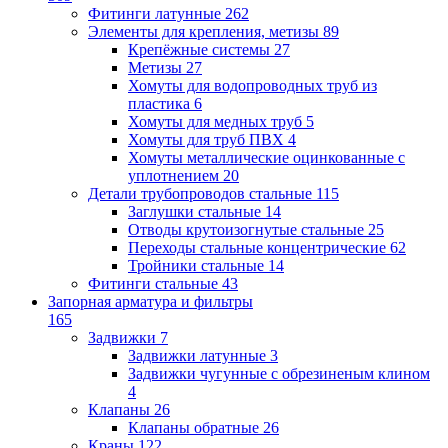
Фитинги латунные
262
Элементы для крепления, метизы
89
Крепёжные системы
27
Метизы
27
Хомуты для водопроводных труб из
пластика
6
Хомуты для медных труб
5
Хомуты для труб ПВХ
4
Хомуты металлические оцинкованные с
уплотнением
20
Детали трубопроводов стальные
115
Заглушки стальные
14
Отводы крутоизогнутые стальные
25
Переходы стальные концентрические
62
Тройники стальные
14
Фитинги стальные
43
Запорная арматура и фильтры
165
Задвижки
7
Задвижки латунные
3
Задвижки чугунные с обрезиненым клином
4
Клапаны
26
Клапаны обратные
26
Краны
122