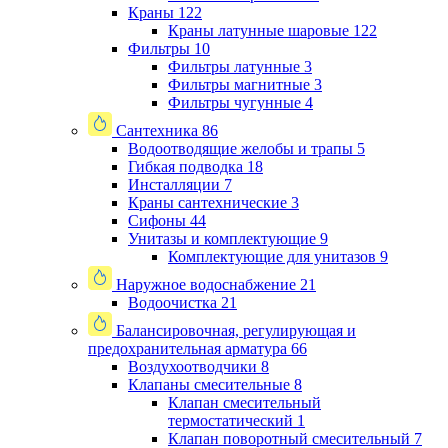
Краны
122
Краны латунные шаровые
122
Фильтры
10
Фильтры латунные
3
Фильтры магнитные
3
Фильтры чугунные
4
Сантехника
86
Водоотводящие желобы и трапы
5
Гибкая подводка
18
Инсталляции
7
Краны сантехнические
3
Сифоны
44
Унитазы и комплектующие
9
Комплектующие для унитазов
9
Наружное водоснабжение
21
Водоочистка
21
Балансировочная, регулирующая и
предохранительная арматура
66
Воздухоотводчики
8
Клапаны cмесительные
8
Клапан cмесительный
термостатический
1
Клапан поворотный cмесительный
7