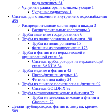
подключением
61
Чугунные радиаторы и комплектующие
1
Чугунные радиаторы
1
Системы для отопления и внутреннего водоснабжения
459
Распределительные коллекторы и шкафы
3
Распределительные коллекторы
3
Трубы защитные гофрированные
6
Трубы из полипропилена и фитинги
190
Трубы из полипропилена
15
Фитинги из полипропилена
175
Трубы и фитинги из нержавеющей и
оцинкованной стали
54
Система трубопроводов из нержавеющей
стали SANHA
54
Трубы медные и фитинги
42
Пресс-фитинги медные
18
Фитинги под пайку
24
Трубы из сшитого полиэтилена и фитинги
92
Система GOLDFIX
92
Трубы металлопластиковые и фитинги
72
Трубы металлопластиковые и фитинги
Giacomini
72
Детали трубопроводов, фитинги, хомуты, крепеж
509