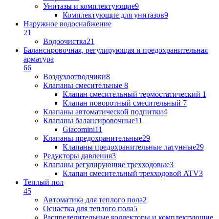
Унитазы и комплектующие
9
Комплектующие для унитазов
9
Наружное водоснабжение
21
Водоочистка
21
Балансировочная, регулирующая и предохранительная
арматура
66
Воздухоотводчики
8
Клапаны cмесительные
8
Клапан cмесительный термостатический
1
Клапан поворотный cмесительный
7
Клапаны автоматической подпитки
4
Клапаны балансировочные
11
Giacomini
11
Клапаны предохранительные
29
Клапаны предохранительные латунные
29
Редукторы давления
3
Клапаны регулирующие трехходовые
3
Клапан смесительный трехходовой ATV
3
Теплый пол
45
Автоматика для теплого пола
2
Оснастка для теплого пола
5
Распределительные коллекторы и комплектующие