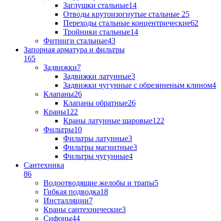
Заглушки стальные
14
Отводы крутоизогнутые стальные
25
Переходы стальные концентрические
62
Тройники стальные
14
Фитинги стальные
43
Запорная арматура и фильтры
165
Задвижки
7
Задвижки латунные
3
Задвижки чугунные с обрезиненым клином
4
Клапаны
26
Клапаны обратные
26
Краны
122
Краны латунные шаровые
122
Фильтры
10
Фильтры латунные
3
Фильтры магнитные
3
Фильтры чугунные
4
Сантехника
86
Водоотводящие желобы и трапы
5
Гибкая подводка
18
Инсталляции
7
Краны сантехнические
3
Сифоны
44