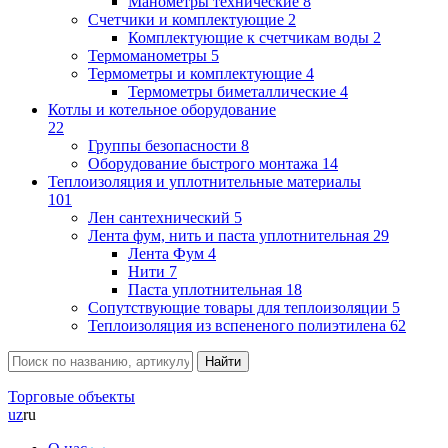
Манометры технические
8
Счетчики и комплектующие
2
Комплектующие к счетчикам воды
2
Термоманометры
5
Термометры и комплектующие
4
Термометры биметаллические
4
Котлы и котельное оборудование
22
Группы безопасности
8
Оборудование быстрого монтажа
14
Теплоизоляция и уплотнительные материалы
101
Лен сантехнический
5
Лента фум, нить и паста уплотнительная
29
Лента Фум
4
Нити
7
Паста уплотнительная
18
Сопутствующие товары для теплоизоляции
5
Теплоизоляция из вспененого полиэтилена
62
Торговые объекты
uz
ru