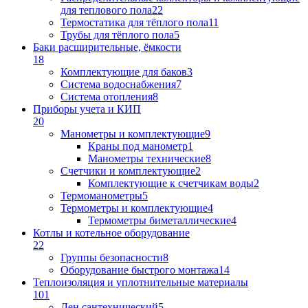
для теплового пола
22
Термостатика для тёплого пола
11
Трубы для тёплого пола
5
Баки расширительные, ёмкости
18
Комплектующие для баков
3
Система водоснабжения
7
Система отопления
8
Приборы учета и КИП
20
Манометры и комплектующие
9
Краны под манометр
1
Манометры технические
8
Счетчики и комплектующие
2
Комплектующие к счетчикам воды
2
Термоманометры
5
Термометры и комплектующие
4
Термометры биметаллические
4
Котлы и котельное оборудование
22
Группы безопасности
8
Оборудование быстрого монтажа
14
Теплоизоляция и уплотнительные материалы
101
Лен сантехнический
5