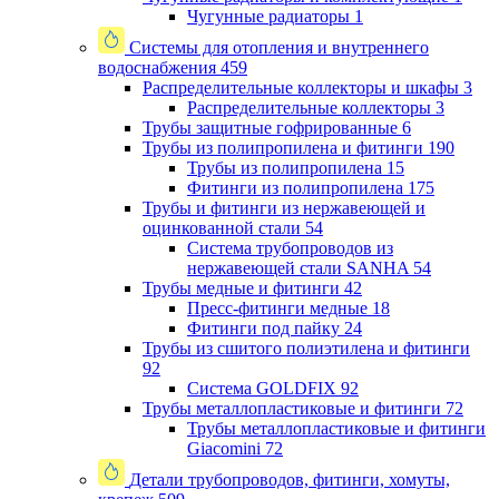
Чугунные радиаторы
1
Системы для отопления и внутреннего
водоснабжения
459
Распределительные коллекторы и шкафы
3
Распределительные коллекторы
3
Трубы защитные гофрированные
6
Трубы из полипропилена и фитинги
190
Трубы из полипропилена
15
Фитинги из полипропилена
175
Трубы и фитинги из нержавеющей и
оцинкованной стали
54
Система трубопроводов из
нержавеющей стали SANHA
54
Трубы медные и фитинги
42
Пресс-фитинги медные
18
Фитинги под пайку
24
Трубы из сшитого полиэтилена и фитинги
92
Система GOLDFIX
92
Трубы металлопластиковые и фитинги
72
Трубы металлопластиковые и фитинги
Giacomini
72
Детали трубопроводов, фитинги, хомуты,