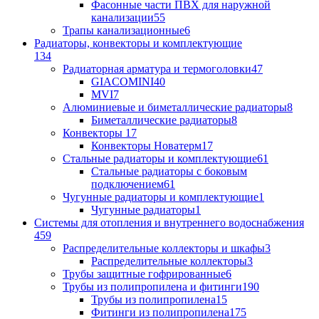
Фасонные части ПВХ для наружной
канализации
55
Трапы канализационные
6
Радиаторы, конвекторы и комплектующие
134
Радиаторная арматура и термоголовки
47
GIACOMINI
40
MVI
7
Алюминиевые и биметаллические радиаторы
8
Биметаллические радиаторы
8
Конвекторы
17
Конвекторы Новатерм
17
Стальные радиаторы и комплектующие
61
Стальные радиаторы с боковым
подключением
61
Чугунные радиаторы и комплектующие
1
Чугунные радиаторы
1
Системы для отопления и внутреннего водоснабжения
459
Распределительные коллекторы и шкафы
3
Распределительные коллекторы
3
Трубы защитные гофрированные
6
Трубы из полипропилена и фитинги
190
Трубы из полипропилена
15
Фитинги из полипропилена
175