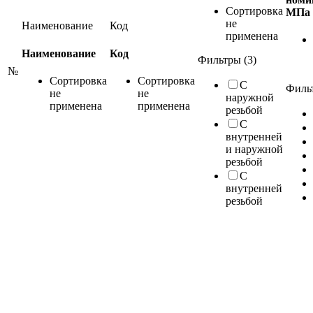
Сортировка
МПа
не
Наименование
Код
применена
Наименование
Код
Фильтры (3)
№
Сортировка
Сортировка
С
Фильт
не
не
наружной
применена
применена
резьбой
С
внутренней
и наружной
резьбой
С
внутренней
резьбой