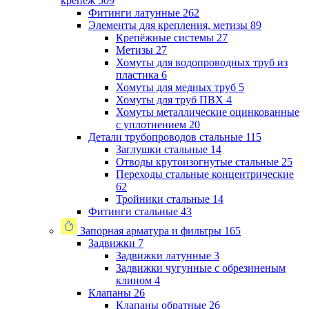
крепеж
509
Фитинги латунные
262
Элементы для крепления, метизы
89
Крепёжные системы
27
Метизы
27
Хомуты для водопроводных труб из
пластика
6
Хомуты для медных труб
5
Хомуты для труб ПВХ
4
Хомуты металлические оцинкованные
с уплотнением
20
Детали трубопроводов стальные
115
Заглушки стальные
14
Отводы крутоизогнутые стальные
25
Переходы стальные концентрические
62
Тройники стальные
14
Фитинги стальные
43
Запорная арматура и фильтры
165
Задвижки
7
Задвижки латунные
3
Задвижки чугунные с обрезиненым
клином
4
Клапаны
26
Клапаны обратные
26