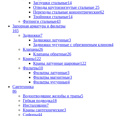
Заглушки стальные
14
Отводы крутоизогнутые стальные
25
Переходы стальные концентрические
62
Тройники стальные
14
Фитинги стальные
43
Запорная арматура и фильтры
165
Задвижки
7
Задвижки латунные
3
Задвижки чугунные с обрезиненым клином
4
Клапаны
26
Клапаны обратные
26
Краны
122
Краны латунные шаровые
122
Фильтры
10
Фильтры латунные
3
Фильтры магнитные
3
Фильтры чугунные
4
Сантехника
86
Водоотводящие желобы и трапы
5
Гибкая подводка
18
Инсталляции
7
Краны сантехнические
3
Сифоны
44