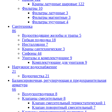
Краны латунные шаровые
122
Фильтры
10
Фильтры латунные
3
Фильтры магнитные
3
Фильтры чугунные
4
Сантехника
86
Водоотводящие желобы и трапы
5
Гибкая подводка
18
Инсталляции
7
Краны сантехнические
3
Сифоны
44
Унитазы и комплектующие
9
Комплектующие для унитазов
9
Наружное водоснабжение
21
Водоочистка
21
Балансировочная, регулирующая и предохранительная
арматура
66
Воздухоотводчики
8
Клапаны cмесительные
8
Клапан cмесительный термостатический
1
Клапан поворотный cмесительный
7
Клапаны автоматической подпитки
4