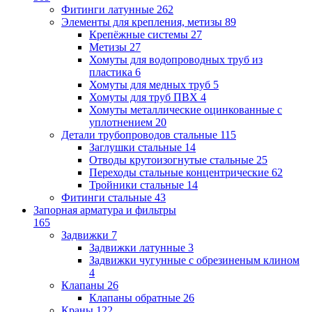
Фитинги латунные
262
Элементы для крепления, метизы
89
Крепёжные системы
27
Метизы
27
Хомуты для водопроводных труб из
пластика
6
Хомуты для медных труб
5
Хомуты для труб ПВХ
4
Хомуты металлические оцинкованные с
уплотнением
20
Детали трубопроводов стальные
115
Заглушки стальные
14
Отводы крутоизогнутые стальные
25
Переходы стальные концентрические
62
Тройники стальные
14
Фитинги стальные
43
Запорная арматура и фильтры
165
Задвижки
7
Задвижки латунные
3
Задвижки чугунные с обрезиненым клином
4
Клапаны
26
Клапаны обратные
26
Краны
122