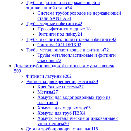
Трубы и фитинги из нержавеющей и
оцинкованной стали
54
Система трубопроводов из нержавеющей
стали SANHA
54
Трубы медные и фитинги
42
Пресс-фитинги медные
18
Фитинги под пайку
24
Трубы из сшитого полиэтилена и фитинги
92
Система GOLDFIX
92
Трубы металлопластиковые и фитинги
72
Трубы металлопластиковые и фитинги
Giacomini
72
Детали трубопроводов, фитинги, хомуты, крепеж
509
Фитинги латунные
262
Элементы для крепления, метизы
89
Крепёжные системы
27
Метизы
27
Хомуты для водопроводных труб из
пластика
6
Хомуты для медных труб
5
Хомуты для труб ПВХ
4
Хомуты металлические оцинкованные с
уплотнением
20
Детали трубопроводов стальные
115