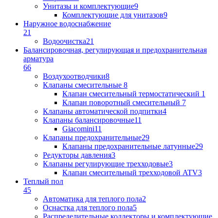
Унитазы и комплектующие
9
Комплектующие для унитазов
9
Наружное водоснабжение
21
Водоочистка
21
Балансировочная, регулирующая и предохранительная
арматура
66
Воздухоотводчики
8
Клапаны cмесительные
8
Клапан cмесительный термостатический
1
Клапан поворотный cмесительный
7
Клапаны автоматической подпитки
4
Клапаны балансировочные
11
Giacomini
11
Клапаны предохранительные
29
Клапаны предохранительные латунные
29
Редукторы давления
3
Клапаны регулирующие трехходовые
3
Клапан смесительный трехходовой ATV
3
Теплый пол
45
Автоматика для теплого пола
2
Оснастка для теплого пола
5
Распределительные коллекторы и комплектующие