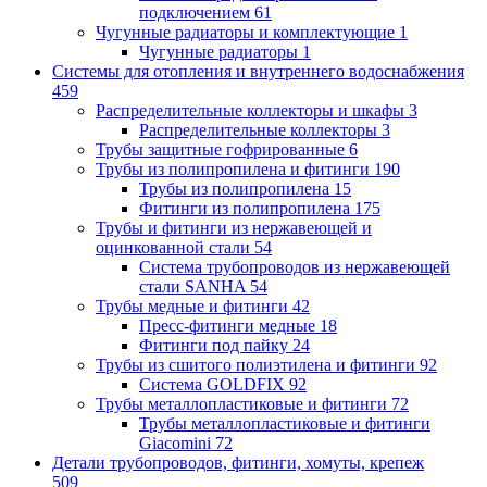
подключением
61
Чугунные радиаторы и комплектующие
1
Чугунные радиаторы
1
Системы для отопления и внутреннего водоснабжения
459
Распределительные коллекторы и шкафы
3
Распределительные коллекторы
3
Трубы защитные гофрированные
6
Трубы из полипропилена и фитинги
190
Трубы из полипропилена
15
Фитинги из полипропилена
175
Трубы и фитинги из нержавеющей и
оцинкованной стали
54
Система трубопроводов из нержавеющей
стали SANHA
54
Трубы медные и фитинги
42
Пресс-фитинги медные
18
Фитинги под пайку
24
Трубы из сшитого полиэтилена и фитинги
92
Система GOLDFIX
92
Трубы металлопластиковые и фитинги
72
Трубы металлопластиковые и фитинги
Giacomini
72
Детали трубопроводов, фитинги, хомуты, крепеж
509