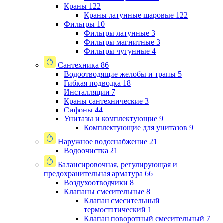
Краны
122
Краны латунные шаровые
122
Фильтры
10
Фильтры латунные
3
Фильтры магнитные
3
Фильтры чугунные
4
Сантехника
86
Водоотводящие желобы и трапы
5
Гибкая подводка
18
Инсталляции
7
Краны сантехнические
3
Сифоны
44
Унитазы и комплектующие
9
Комплектующие для унитазов
9
Наружное водоснабжение
21
Водоочистка
21
Балансировочная, регулирующая и
предохранительная арматура
66
Воздухоотводчики
8
Клапаны cмесительные
8
Клапан cмесительный
термостатический
1
Клапан поворотный cмесительный
7