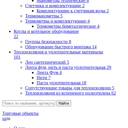
Манометры технические
8
Счетчики и комплектующие
2
Комплектующие к счетчикам воды
2
Термоманометры
5
Термометры и комплектующие
4
Термометры биметаллические
4
Котлы и котельное оборудование
22
Группы безопасности
8
Оборудование быстрого монтажа
14
Теплоизоляция и уплотнительные материалы
101
Лен сантехнический
5
Лента фум, нить и паста уплотнительная
29
Лента Фум
4
Нити
7
Паста уплотнительная
18
Сопутствующие товары для теплоизоляции
5
Теплоизоляция из вспененого полиэтилена
62
Торговые объекты
uz
ru