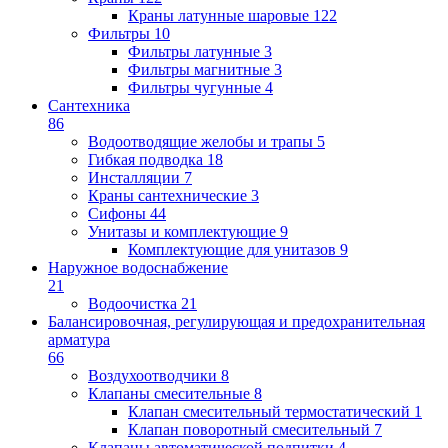
Краны латунные шаровые
122
Фильтры
10
Фильтры латунные
3
Фильтры магнитные
3
Фильтры чугунные
4
Сантехника
86
Водоотводящие желобы и трапы
5
Гибкая подводка
18
Инсталляции
7
Краны сантехнические
3
Сифоны
44
Унитазы и комплектующие
9
Комплектующие для унитазов
9
Наружное водоснабжение
21
Водоочистка
21
Балансировочная, регулирующая и предохранительная
арматура
66
Воздухоотводчики
8
Клапаны cмесительные
8
Клапан cмесительный термостатический
1
Клапан поворотный cмесительный
7
Клапаны автоматической подпитки
4