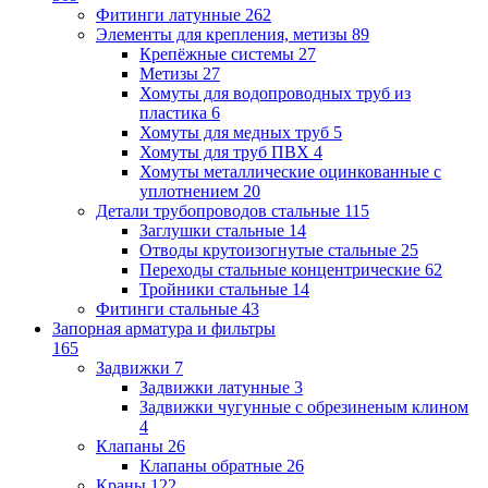
Фитинги латунные
262
Элементы для крепления, метизы
89
Крепёжные системы
27
Метизы
27
Хомуты для водопроводных труб из
пластика
6
Хомуты для медных труб
5
Хомуты для труб ПВХ
4
Хомуты металлические оцинкованные с
уплотнением
20
Детали трубопроводов стальные
115
Заглушки стальные
14
Отводы крутоизогнутые стальные
25
Переходы стальные концентрические
62
Тройники стальные
14
Фитинги стальные
43
Запорная арматура и фильтры
165
Задвижки
7
Задвижки латунные
3
Задвижки чугунные с обрезиненым клином
4
Клапаны
26
Клапаны обратные
26
Краны
122