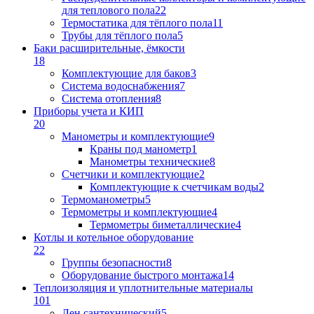
для теплового пола
22
Термостатика для тёплого пола
11
Трубы для тёплого пола
5
Баки расширительные, ёмкости
18
Комплектующие для баков
3
Система водоснабжения
7
Система отопления
8
Приборы учета и КИП
20
Манометры и комплектующие
9
Краны под манометр
1
Манометры технические
8
Счетчики и комплектующие
2
Комплектующие к счетчикам воды
2
Термоманометры
5
Термометры и комплектующие
4
Термометры биметаллические
4
Котлы и котельное оборудование
22
Группы безопасности
8
Оборудование быстрого монтажа
14
Теплоизоляция и уплотнительные материалы
101
Лен сантехнический
5