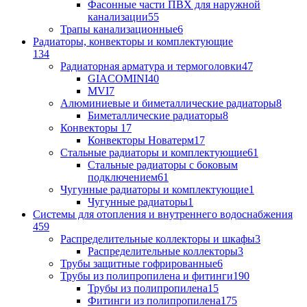
Фасонные части ПВХ для наружной
канализации
55
Трапы канализационные
6
Радиаторы, конвекторы и комплектующие
134
Радиаторная арматура и термоголовки
47
GIACOMINI
40
MVI
7
Алюминиевые и биметаллические радиаторы
8
Биметаллические радиаторы
8
Конвекторы
17
Конвекторы Новатерм
17
Стальные радиаторы и комплектующие
61
Стальные радиаторы с боковым
подключением
61
Чугунные радиаторы и комплектующие
1
Чугунные радиаторы
1
Системы для отопления и внутреннего водоснабжения
459
Распределительные коллекторы и шкафы
3
Распределительные коллекторы
3
Трубы защитные гофрированные
6
Трубы из полипропилена и фитинги
190
Трубы из полипропилена
15
Фитинги из полипропилена
175