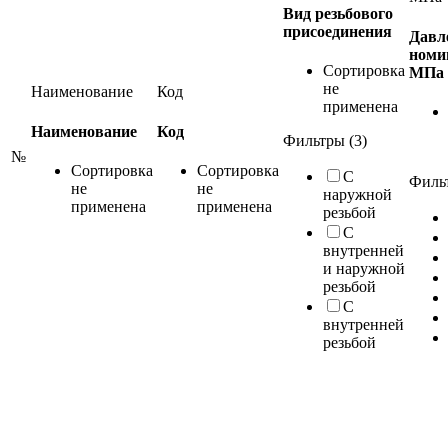
Вид резьбового
присоединения
Давл
номи
Сортировка
МПа
не
Наименование
Код
применена
Наименование
Код
Фильтры (3)
№
Сортировка
Сортировка
С
Фильт
не
не
наружной
применена
применена
резьбой
С
внутренней
и наружной
резьбой
С
внутренней
резьбой