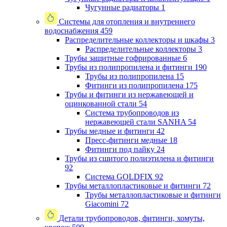
Чугунные радиаторы
1
Системы для отопления и внутреннего
водоснабжения
459
Распределительные коллекторы и шкафы
3
Распределительные коллекторы
3
Трубы защитные гофрированные
6
Трубы из полипропилена и фитинги
190
Трубы из полипропилена
15
Фитинги из полипропилена
175
Трубы и фитинги из нержавеющей и
оцинкованной стали
54
Система трубопроводов из
нержавеющей стали SANHA
54
Трубы медные и фитинги
42
Пресс-фитинги медные
18
Фитинги под пайку
24
Трубы из сшитого полиэтилена и фитинги
92
Система GOLDFIX
92
Трубы металлопластиковые и фитинги
72
Трубы металлопластиковые и фитинги
Giacomini
72
Детали трубопроводов, фитинги, хомуты,