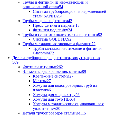
Трубы и фитинги из нержавеющей и
оцинкованной стали
54
Система трубопроводов из нержавеющей
стали SANHA
54
Трубы медные и фитинги
42
Пресс-фитинги медные
18
Фитинги под пайку
24
Трубы из сшитого полиэтилена и фитинги
92
Система GOLDFIX
92
Трубы металлопластиковые и фитинги
72
Трубы металлопластиковые и фитинги
Giacomini
72
Детали трубопроводов, фитинги, хомуты, крепеж
509
Фитинги латунные
262
Элементы для крепления, метизы
89
Крепёжные системы
27
Метизы
27
Хомуты для водопроводных труб из
пластика
6
Хомуты для медных труб
5
Хомуты для труб ПВХ
4
Хомуты металлические оцинкованные с
уплотнением
20
Детали трубопроводов стальные
115