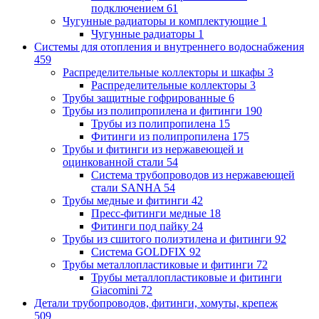
подключением
61
Чугунные радиаторы и комплектующие
1
Чугунные радиаторы
1
Системы для отопления и внутреннего водоснабжения
459
Распределительные коллекторы и шкафы
3
Распределительные коллекторы
3
Трубы защитные гофрированные
6
Трубы из полипропилена и фитинги
190
Трубы из полипропилена
15
Фитинги из полипропилена
175
Трубы и фитинги из нержавеющей и
оцинкованной стали
54
Система трубопроводов из нержавеющей
стали SANHA
54
Трубы медные и фитинги
42
Пресс-фитинги медные
18
Фитинги под пайку
24
Трубы из сшитого полиэтилена и фитинги
92
Система GOLDFIX
92
Трубы металлопластиковые и фитинги
72
Трубы металлопластиковые и фитинги
Giacomini
72
Детали трубопроводов, фитинги, хомуты, крепеж
509