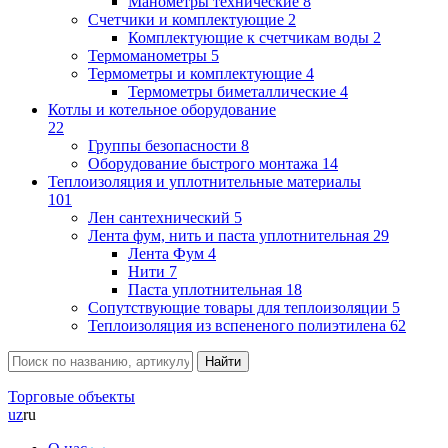
Манометры технические
8
Счетчики и комплектующие
2
Комплектующие к счетчикам воды
2
Термоманометры
5
Термометры и комплектующие
4
Термометры биметаллические
4
Котлы и котельное оборудование
22
Группы безопасности
8
Оборудование быстрого монтажа
14
Теплоизоляция и уплотнительные материалы
101
Лен сантехнический
5
Лента фум, нить и паста уплотнительная
29
Лента Фум
4
Нити
7
Паста уплотнительная
18
Сопутствующие товары для теплоизоляции
5
Теплоизоляция из вспененого полиэтилена
62
Торговые объекты
uz
ru