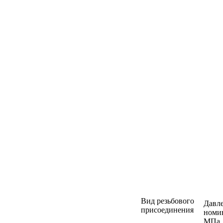
Вид резьбового
Давл
присоединения
номи
МПа