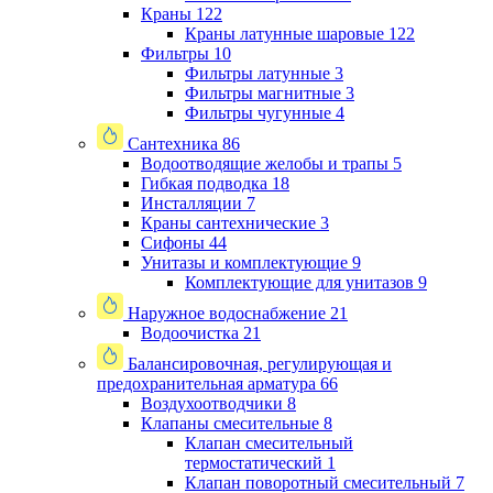
Краны
122
Краны латунные шаровые
122
Фильтры
10
Фильтры латунные
3
Фильтры магнитные
3
Фильтры чугунные
4
Сантехника
86
Водоотводящие желобы и трапы
5
Гибкая подводка
18
Инсталляции
7
Краны сантехнические
3
Сифоны
44
Унитазы и комплектующие
9
Комплектующие для унитазов
9
Наружное водоснабжение
21
Водоочистка
21
Балансировочная, регулирующая и
предохранительная арматура
66
Воздухоотводчики
8
Клапаны cмесительные
8
Клапан cмесительный
термостатический
1
Клапан поворотный cмесительный
7