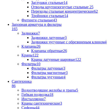
Заглушки стальные
14
Отводы крутоизогнутые стальные
25
Переходы стальные концентрические
62
Тройники стальные
14
Фитинги стальные
43
Запорная арматура и фильтры
165
Задвижки
7
Задвижки латунные
3
Задвижки чугунные с обрезиненым клином
4
Клапаны
26
Клапаны обратные
26
Краны
122
Краны латунные шаровые
122
Фильтры
10
Фильтры латунные
3
Фильтры магнитные
3
Фильтры чугунные
4
Сантехника
86
Водоотводящие желобы и трапы
5
Гибкая подводка
18
Инсталляции
7
Краны сантехнические
3
Сифоны
44