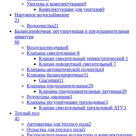
Унитазы и комплектующие
9
Комплектующие для унитазов
9
Наружное водоснабжение
21
Водоочистка
21
Балансировочная, регулирующая и предохранительная
арматура
66
Воздухоотводчики
8
Клапаны cмесительные
8
Клапан cмесительный термостатический
1
Клапан поворотный cмесительный
7
Клапаны автоматической подпитки
4
Клапаны балансировочные
11
Giacomini
11
Клапаны предохранительные
29
Клапаны предохранительные латунные
29
Редукторы давления
3
Клапаны регулирующие трехходовые
3
Клапан смесительный трехходовой ATV
3
Теплый пол
45
Автоматика для теплого пола
2
Оснастка для теплого пола
5
Распределительные коллекторы и комплектующие