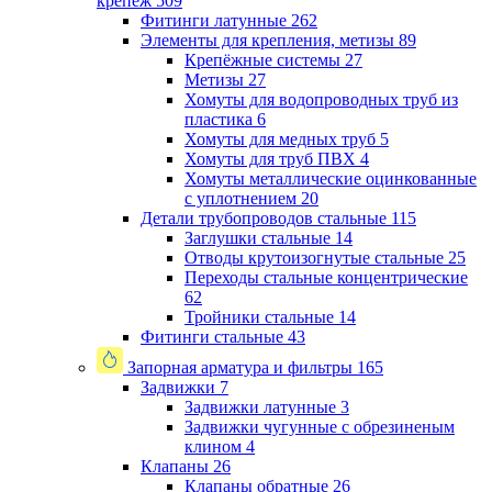
крепеж
509
Фитинги латунные
262
Элементы для крепления, метизы
89
Крепёжные системы
27
Метизы
27
Хомуты для водопроводных труб из
пластика
6
Хомуты для медных труб
5
Хомуты для труб ПВХ
4
Хомуты металлические оцинкованные
с уплотнением
20
Детали трубопроводов стальные
115
Заглушки стальные
14
Отводы крутоизогнутые стальные
25
Переходы стальные концентрические
62
Тройники стальные
14
Фитинги стальные
43
Запорная арматура и фильтры
165
Задвижки
7
Задвижки латунные
3
Задвижки чугунные с обрезиненым
клином
4
Клапаны
26
Клапаны обратные
26