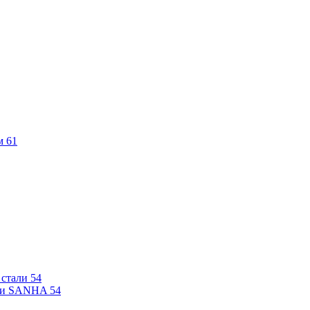
м
61
 стали
54
али SANHA
54