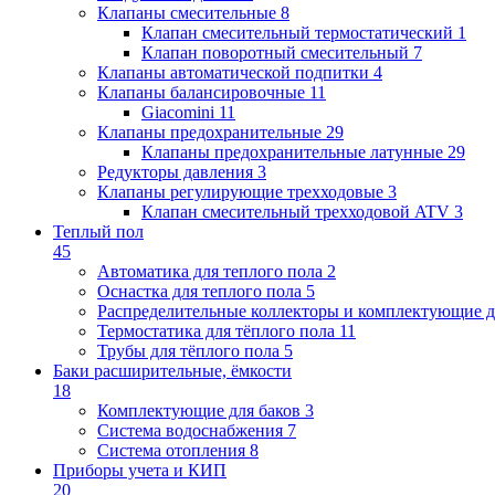
Клапаны cмесительные
8
Клапан cмесительный термостатический
1
Клапан поворотный cмесительный
7
Клапаны автоматической подпитки
4
Клапаны балансировочные
11
Giacomini
11
Клапаны предохранительные
29
Клапаны предохранительные латунные
29
Редукторы давления
3
Клапаны регулирующие трехходовые
3
Клапан смесительный трехходовой ATV
3
Теплый пол
45
Автоматика для теплого пола
2
Оснастка для теплого пола
5
Распределительные коллекторы и комплектующие д
Термостатика для тёплого пола
11
Трубы для тёплого пола
5
Баки расширительные, ёмкости
18
Комплектующие для баков
3
Система водоснабжения
7
Система отопления
8
Приборы учета и КИП
20