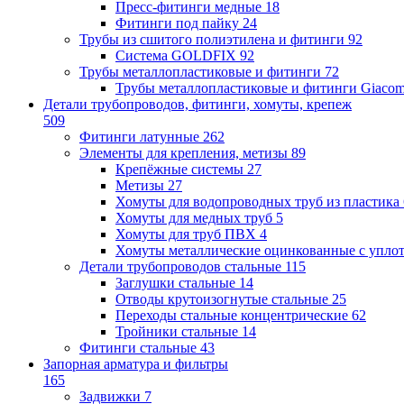
Пресс-фитинги медные
18
Фитинги под пайку
24
Трубы из сшитого полиэтилена и фитинги
92
Система GOLDFIX
92
Трубы металлопластиковые и фитинги
72
Трубы металлопластиковые и фитинги Giacom
Детали трубопроводов, фитинги, хомуты, крепеж
509
Фитинги латунные
262
Элементы для крепления, метизы
89
Крепёжные системы
27
Метизы
27
Хомуты для водопроводных труб из пластика
Хомуты для медных труб
5
Хомуты для труб ПВХ
4
Хомуты металлические оцинкованные с упло
Детали трубопроводов стальные
115
Заглушки стальные
14
Отводы крутоизогнутые стальные
25
Переходы стальные концентрические
62
Тройники стальные
14
Фитинги стальные
43
Запорная арматура и фильтры
165
Задвижки
7