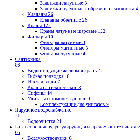
Задвижки латунные
3
Задвижки чугунные с обрезиненым клином
4
Клапаны
26
Клапаны обратные
26
Краны
122
Краны латунные шаровые
122
Фильтры
10
Фильтры латунные
3
Фильтры магнитные
3
Фильтры чугунные
4
Сантехника
86
Водоотводящие желобы и трапы
5
Гибкая подводка
18
Инсталляции
7
Краны сантехнические
3
Сифоны
44
Унитазы и комплектующие
9
Комплектующие для унитазов
9
Наружное водоснабжение
21
Водоочистка
21
Балансировочная, регулирующая и предохранительная ар
66
Воздухоотводчики
8