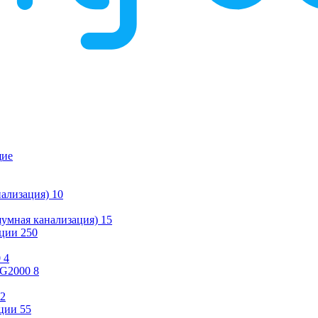
щие
ализация)
10
умная канализация)
15
ации
250
0
4
KG2000
8
2
ции
55