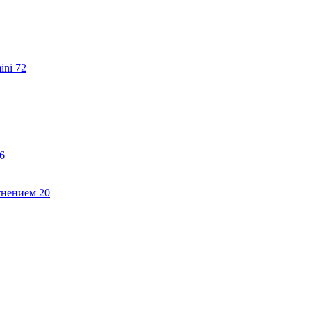
ini
72
6
тнением
20