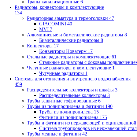
Трапы канализационные
6
Радиаторы, конвекторы и комплектующие
134
Радиаторная арматура и термоголовки
47
GIACOMINI
40
MVI
7
Алюминиевые и биметаллические радиаторы
8
Биметаллические радиаторы
8
Конвекторы
17
Конвекторы Новатерм
17
Стальные радиаторы и комплектующие
61
Стальные радиаторы с боковым подключение
Чугунные радиаторы и комплектующие
1
Чугунные радиаторы
1
Системы для отопления и внутреннего водоснабжения
459
Распределительные коллекторы и шкафы
3
Распределительные коллекторы
3
Трубы защитные гофрированные
6
Трубы из полипропилена и фитинги
190
Трубы из полипропилена
15
Фитинги из полипропилена
175
Трубы и фитинги из нержавеющей и оцинкованной
Система трубопроводов из нержавеющей ст
Трубы медные и фитинги
42