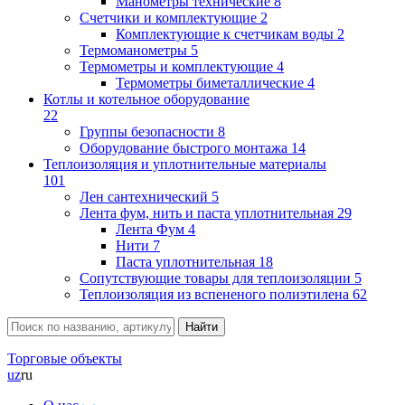
Манометры технические
8
Счетчики и комплектующие
2
Комплектующие к счетчикам воды
2
Термоманометры
5
Термометры и комплектующие
4
Термометры биметаллические
4
Котлы и котельное оборудование
22
Группы безопасности
8
Оборудование быстрого монтажа
14
Теплоизоляция и уплотнительные материалы
101
Лен сантехнический
5
Лента фум, нить и паста уплотнительная
29
Лента Фум
4
Нити
7
Паста уплотнительная
18
Сопутствующие товары для теплоизоляции
5
Теплоизоляция из вспененого полиэтилена
62
Торговые объекты
uz
ru