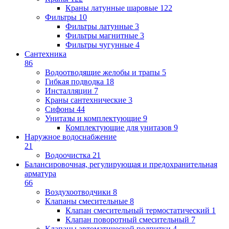
Краны латунные шаровые
122
Фильтры
10
Фильтры латунные
3
Фильтры магнитные
3
Фильтры чугунные
4
Сантехника
86
Водоотводящие желобы и трапы
5
Гибкая подводка
18
Инсталляции
7
Краны сантехнические
3
Сифоны
44
Унитазы и комплектующие
9
Комплектующие для унитазов
9
Наружное водоснабжение
21
Водоочистка
21
Балансировочная, регулирующая и предохранительная
арматура
66
Воздухоотводчики
8
Клапаны cмесительные
8
Клапан cмесительный термостатический
1
Клапан поворотный cмесительный
7
Клапаны автоматической подпитки
4