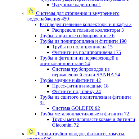
Чугунные радиаторы
1
Системы для отопления и внутреннего
водоснабжения
459
Распределительные коллекторы и шкафы
3
Распределительные коллекторы
3
Трубы защитные гофрированные
6
Трубы из полипропилена и фитинги
190
Трубы из полипропилена
15
Фитинги из полипропилена
175
Трубы и фитинги из нержавеющей и
оцинкованной стали
54
Система трубопроводов из
нержавеющей стали SANHA
54
Трубы медные и фитинги
42
Пресс-фитинги медные
18
Фитинги под пайку
24
Трубы из сшитого полиэтилена и фитинги
92
Система GOLDFIX
92
Трубы металлопластиковые и фитинги
72
Трубы металлопластиковые и фитинги
Giacomini
72
Детали трубопроводов, фитинги, хомуты,