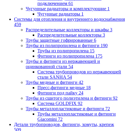
подключением
61
Чугунные радиаторы и комплектующие
1
Чугунные радиаторы
1
Системы для отопления и внутреннего водоснабжения
459
Распределительные коллекторы и шкафы
3
Распределительные коллекторы
3
Трубы защитные гофрированные
6
Трубы из полипропилена и фитинги
190
Трубы из полипропилена
15
Фитинги из полипропилена
175
Трубы и фитинги из нержавеющей и
оцинкованной стали
54
Система трубопроводов из нержавеющей
стали SANHA
54
Трубы медные и фитинги
42
Пресс-фитинги медные
18
Фитинги под пайку
24
Трубы из сшитого полиэтилена и фитинги
92
Система GOLDFIX
92
Трубы металлопластиковые и фитинги
72
Трубы металлопластиковые и фитинги
Giacomini
72
Детали трубопроводов, фитинги, хомуты, крепеж
509