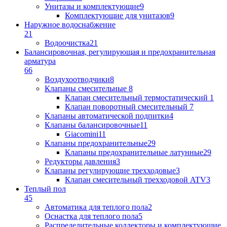
Унитазы и комплектующие
9
Комплектующие для унитазов
9
Наружное водоснабжение
21
Водоочистка
21
Балансировочная, регулирующая и предохранительная
арматура
66
Воздухоотводчики
8
Клапаны cмесительные
8
Клапан cмесительный термостатический
1
Клапан поворотный cмесительный
7
Клапаны автоматической подпитки
4
Клапаны балансировочные
11
Giacomini
11
Клапаны предохранительные
29
Клапаны предохранительные латунные
29
Редукторы давления
3
Клапаны регулирующие трехходовые
3
Клапан смесительный трехходовой ATV
3
Теплый пол
45
Автоматика для теплого пола
2
Оснастка для теплого пола
5
Распределительные коллекторы и комплектующие