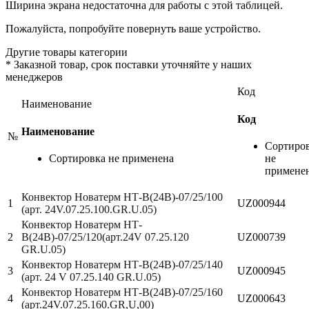
Ширина экрана недостаточна для работы с этой таблицей.
Пожалуйста, попробуйте повернуть ваше устройство.
Другие товары категории
*
Заказной товар, срок поставки уточняйте у наших
менеджеров
Код
Наименование
Код
Наименование
№
Сортиро
Сортировка не применена
не
примене
Конвектор Новатерм НТ-В(24В)-07/25/100
1
UZ000944
(арт. 24V.07.25.100.GR.U.05)
Конвектор Новатерм НТ-
2
В(24В)-07/25/120(арт.24V 07.25.120
UZ000739
GR.U.05)
Конвектор Новатерм НТ-В(24В)-07/25/140
3
UZ000945
(арт. 24 V 07.25.140 GR.U.05)
Конвектор Новатерм НТ-В(24В)-07/25/160
4
UZ000643
(арт.24V.07.25.160.GR,U,00)