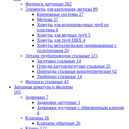
Фитинги латунные
262
Элементы для крепления, метизы
89
Крепёжные системы
27
Метизы
27
Хомуты для водопроводных труб из
пластика
6
Хомуты для медных труб
5
Хомуты для труб ПВХ
4
Хомуты металлические оцинкованные с
уплотнением
20
Детали трубопроводов стальные
115
Заглушки стальные
14
Отводы крутоизогнутые стальные
25
Переходы стальные концентрические
62
Тройники стальные
14
Фитинги стальные
43
Запорная арматура и фильтры
165
Задвижки
7
Задвижки латунные
3
Задвижки чугунные с обрезиненым клином
4
Клапаны
26
Клапаны обратные
26
Краны
122