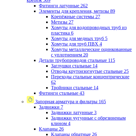
крепеж
509
Фитинги латунные
262
Элементы для крепления, метизы
89
Крепёжные системы
27
Метизы
27
Хомуты для водопроводных труб из
пластика
6
Хомуты для медных труб
5
Хомуты для труб ПВХ
4
Хомуты металлические оцинкованные
с уплотнением
20
Детали трубопроводов стальные
115
Заглушки стальные
14
Отводы крутоизогнутые стальные
25
Переходы стальные концентрические
62
Тройники стальные
14
Фитинги стальные
43
Запорная арматура и фильтры
165
Задвижки
7
Задвижки латунные
3
Задвижки чугунные с обрезиненым
клином
4
Клапаны
26
Клапаны обратные
26