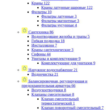
Краны
122
Краны латунные шаровые
122
Фильтры
10
Фильтры латунные
3
Фильтры магнитные
3
Фильтры чугунные
4
Сантехника
86
Водоотводящие желобы и трапы
5
Гибкая подводка
18
Инсталляции
7
Краны сантехнические
3
Сифоны
44
Унитазы и комплектующие
9
Комплектующие для унитазов
9
Наружное водоснабжение
21
Водоочистка
21
Балансировочная, регулирующая и
предохранительная арматура
66
Воздухоотводчики
8
Клапаны cмесительные
8
Клапан cмесительный
термостатический
1
Клапан поворотный cмесительный
7