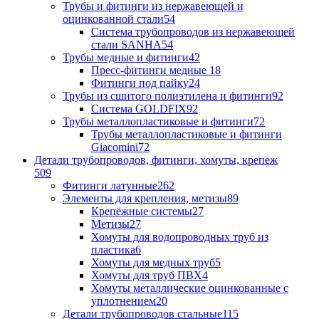
Трубы и фитинги из нержавеющей и
оцинкованной стали
54
Система трубопроводов из нержавеющей
стали SANHA
54
Трубы медные и фитинги
42
Пресс-фитинги медные
18
Фитинги под пайку
24
Трубы из сшитого полиэтилена и фитинги
92
Система GOLDFIX
92
Трубы металлопластиковые и фитинги
72
Трубы металлопластиковые и фитинги
Giacomini
72
Детали трубопроводов, фитинги, хомуты, крепеж
509
Фитинги латунные
262
Элементы для крепления, метизы
89
Крепёжные системы
27
Метизы
27
Хомуты для водопроводных труб из
пластика
6
Хомуты для медных труб
5
Хомуты для труб ПВХ
4
Хомуты металлические оцинкованные с
уплотнением
20
Детали трубопроводов стальные
115