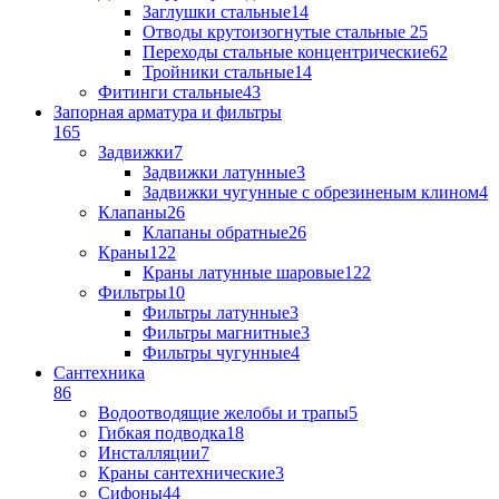
Заглушки стальные
14
Отводы крутоизогнутые стальные
25
Переходы стальные концентрические
62
Тройники стальные
14
Фитинги стальные
43
Запорная арматура и фильтры
165
Задвижки
7
Задвижки латунные
3
Задвижки чугунные с обрезиненым клином
4
Клапаны
26
Клапаны обратные
26
Краны
122
Краны латунные шаровые
122
Фильтры
10
Фильтры латунные
3
Фильтры магнитные
3
Фильтры чугунные
4
Сантехника
86
Водоотводящие желобы и трапы
5
Гибкая подводка
18
Инсталляции
7
Краны сантехнические
3
Сифоны
44