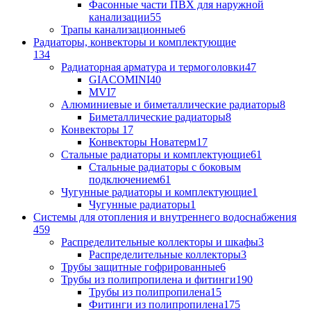
Фасонные части ПВХ для наружной
канализации
55
Трапы канализационные
6
Радиаторы, конвекторы и комплектующие
134
Радиаторная арматура и термоголовки
47
GIACOMINI
40
MVI
7
Алюминиевые и биметаллические радиаторы
8
Биметаллические радиаторы
8
Конвекторы
17
Конвекторы Новатерм
17
Стальные радиаторы и комплектующие
61
Стальные радиаторы с боковым
подключением
61
Чугунные радиаторы и комплектующие
1
Чугунные радиаторы
1
Системы для отопления и внутреннего водоснабжения
459
Распределительные коллекторы и шкафы
3
Распределительные коллекторы
3
Трубы защитные гофрированные
6
Трубы из полипропилена и фитинги
190
Трубы из полипропилена
15
Фитинги из полипропилена
175