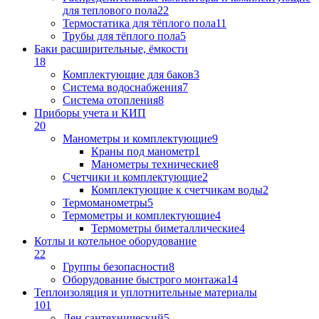
для теплового пола
22
Термостатика для тёплого пола
11
Трубы для тёплого пола
5
Баки расширительные, ёмкости
18
Комплектующие для баков
3
Система водоснабжения
7
Система отопления
8
Приборы учета и КИП
20
Манометры и комплектующие
9
Краны под манометр
1
Манометры технические
8
Счетчики и комплектующие
2
Комплектующие к счетчикам воды
2
Термоманометры
5
Термометры и комплектующие
4
Термометры биметаллические
4
Котлы и котельное оборудование
22
Группы безопасности
8
Оборудование быстрого монтажа
14
Теплоизоляция и уплотнительные материалы
101
Лен сантехнический
5