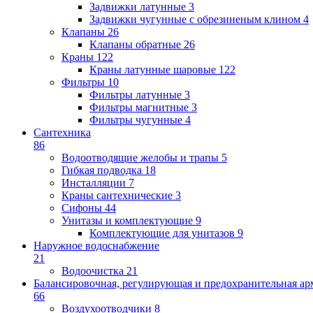
Задвижки латунные
3
Задвижки чугунные с обрезиненым клином
4
Клапаны
26
Клапаны обратные
26
Краны
122
Краны латунные шаровые
122
Фильтры
10
Фильтры латунные
3
Фильтры магнитные
3
Фильтры чугунные
4
Сантехника
86
Водоотводящие желобы и трапы
5
Гибкая подводка
18
Инсталляции
7
Краны сантехнические
3
Сифоны
44
Унитазы и комплектующие
9
Комплектующие для унитазов
9
Наружное водоснабжение
21
Водоочистка
21
Балансировочная, регулирующая и предохранительная ар
66
Воздухоотводчики
8