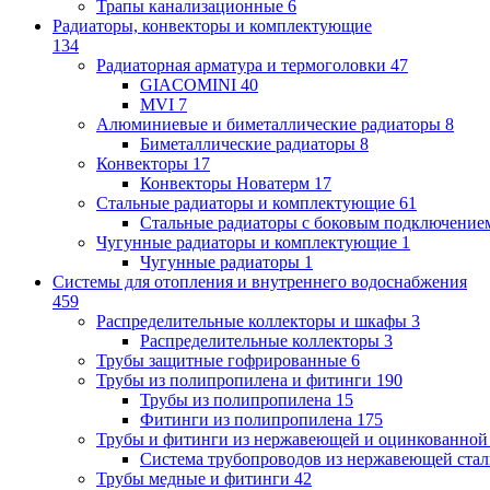
Трапы канализационные
6
Радиаторы, конвекторы и комплектующие
134
Радиаторная арматура и термоголовки
47
GIACOMINI
40
MVI
7
Алюминиевые и биметаллические радиаторы
8
Биметаллические радиаторы
8
Конвекторы
17
Конвекторы Новатерм
17
Стальные радиаторы и комплектующие
61
Стальные радиаторы с боковым подключение
Чугунные радиаторы и комплектующие
1
Чугунные радиаторы
1
Системы для отопления и внутреннего водоснабжения
459
Распределительные коллекторы и шкафы
3
Распределительные коллекторы
3
Трубы защитные гофрированные
6
Трубы из полипропилена и фитинги
190
Трубы из полипропилена
15
Фитинги из полипропилена
175
Трубы и фитинги из нержавеющей и оцинкованной
Система трубопроводов из нержавеющей ст
Трубы медные и фитинги
42