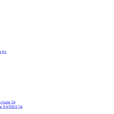
м
61
 стали
54
али SANHA
54