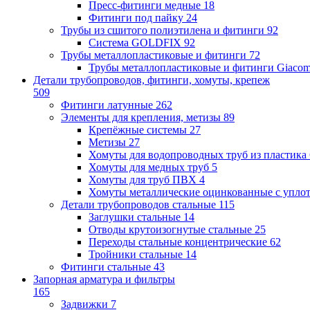
Пресс-фитинги медные
18
Фитинги под пайку
24
Трубы из сшитого полиэтилена и фитинги
92
Система GOLDFIX
92
Трубы металлопластиковые и фитинги
72
Трубы металлопластиковые и фитинги Giacom
Детали трубопроводов, фитинги, хомуты, крепеж
509
Фитинги латунные
262
Элементы для крепления, метизы
89
Крепёжные системы
27
Метизы
27
Хомуты для водопроводных труб из пластика
Хомуты для медных труб
5
Хомуты для труб ПВХ
4
Хомуты металлические оцинкованные с упло
Детали трубопроводов стальные
115
Заглушки стальные
14
Отводы крутоизогнутые стальные
25
Переходы стальные концентрические
62
Тройники стальные
14
Фитинги стальные
43
Запорная арматура и фильтры
165
Задвижки
7