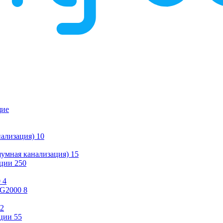
щие
ализация)
10
умная канализация)
15
ации
250
0
4
KG2000
8
2
ции
55