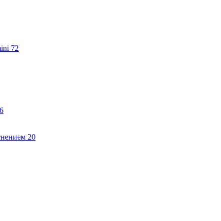
ini
72
6
тнением
20