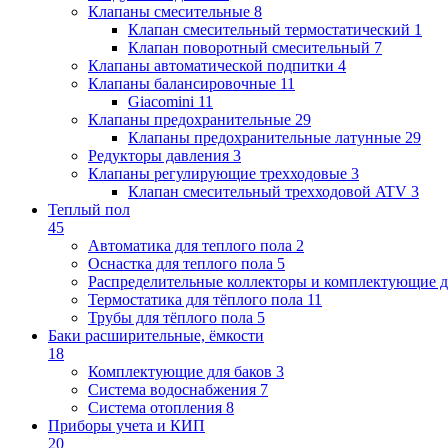
Клапаны cмесительные
8
Клапан cмесительный термостатический
1
Клапан поворотный cмесительный
7
Клапаны автоматической подпитки
4
Клапаны балансировочные
11
Giacomini
11
Клапаны предохранительные
29
Клапаны предохранительные латунные
29
Редукторы давления
3
Клапаны регулирующие трехходовые
3
Клапан смесительный трехходовой ATV
3
Теплый пол
45
Автоматика для теплого пола
2
Оснастка для теплого пола
5
Распределительные коллекторы и комплектующие д
Термостатика для тёплого пола
11
Трубы для тёплого пола
5
Баки расширительные, ёмкости
18
Комплектующие для баков
3
Система водоснабжения
7
Система отопления
8
Приборы учета и КИП
20