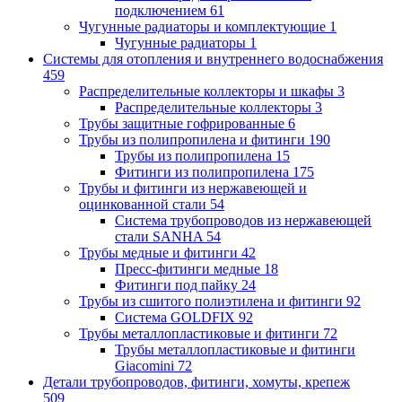
подключением
61
Чугунные радиаторы и комплектующие
1
Чугунные радиаторы
1
Системы для отопления и внутреннего водоснабжения
459
Распределительные коллекторы и шкафы
3
Распределительные коллекторы
3
Трубы защитные гофрированные
6
Трубы из полипропилена и фитинги
190
Трубы из полипропилена
15
Фитинги из полипропилена
175
Трубы и фитинги из нержавеющей и
оцинкованной стали
54
Система трубопроводов из нержавеющей
стали SANHA
54
Трубы медные и фитинги
42
Пресс-фитинги медные
18
Фитинги под пайку
24
Трубы из сшитого полиэтилена и фитинги
92
Система GOLDFIX
92
Трубы металлопластиковые и фитинги
72
Трубы металлопластиковые и фитинги
Giacomini
72
Детали трубопроводов, фитинги, хомуты, крепеж
509