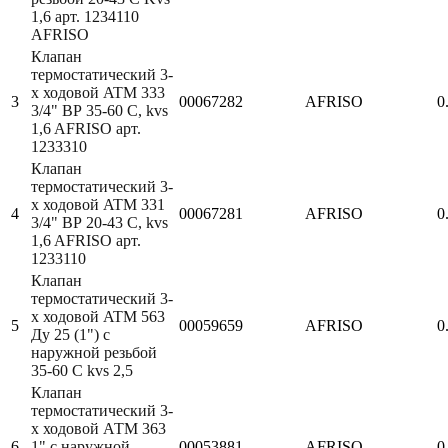
1,6 арт. 1234110
AFRISO
Клапан
термостатический 3-
х ходовой ATM 333
3
00067282
AFRISO
0
3/4" ВР 35-60 С, kvs
1,6 AFRISO арт.
1233310
Клапан
термостатический 3-
х ходовой ATM 331
4
00067281
AFRISO
0
3/4" ВР 20-43 С, kvs
1,6 AFRISO арт.
1233110
Клапан
термостатический 3-
х ходовой ATM 563
5
00059659
AFRISO
0
Ду 25 (1") с
наружной резьбой
35-60 С kvs 2,5
Клапан
термостатический 3-
х ходовой АТМ 363
6
1" с наружной
00053881
AFRISO
0