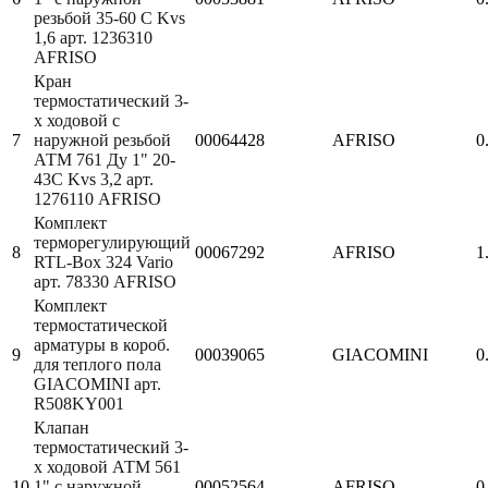
резьбой 35-60 С Kvs
1,6 арт. 1236310
AFRISO
Кран
термостатический 3-
х ходовой с
7
наружной резьбой
00064428
AFRISO
0
АТМ 761 Ду 1" 20-
43С Kvs 3,2 арт.
1276110 AFRISO
Комплект
терморегулирующий
8
00067292
AFRISO
1
RTL-Box 324 Vario
арт. 78330 AFRISO
Комплект
термостатической
арматуры в короб.
9
00039065
GIACOMINI
0
для теплого пола
GIACOMINI арт.
R508KY001
Клапан
термостатический 3-
х ходовой АТМ 561
10
1" с наружной
00052564
AFRISO
0