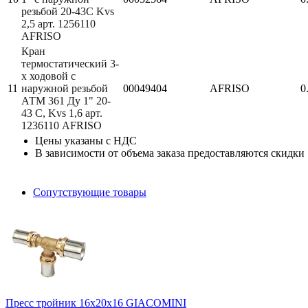
резьбой 20-43С Kvs
2,5 арт. 1256110
AFRISO
Кран
термостатический 3-
х ходовой с
11
наружной резьбой
00049404
AFRISO
0
АТМ 361 Ду 1" 20-
43 С, Kvs 1,6 арт.
1236110 AFRISO
Цены указаны с НДС
В зависимости от объема заказа предоставляются скидки
Сопутствующие товары
Пресс тройник 16х20х16 GIACOMINI