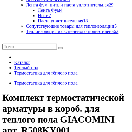
Лента фум, нить и паста уплотнительная
29
Лента Фум
4
Нити
7
Паста уплотнительная
18
Сопутствующие товары для теплоизоляции
5
Теплоизоляция из вспененого полиэтилена
62
Каталог
Теплый пол
Термостатика для тёплого пола
Термостатика для тёплого пола
Комплект термостатической
арматуры в короб. для
теплого пола GIACOMINI
арт. R508KY001