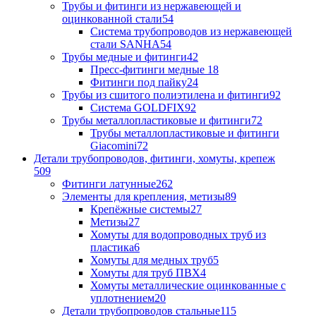
Трубы и фитинги из нержавеющей и
оцинкованной стали
54
Система трубопроводов из нержавеющей
стали SANHA
54
Трубы медные и фитинги
42
Пресс-фитинги медные
18
Фитинги под пайку
24
Трубы из сшитого полиэтилена и фитинги
92
Система GOLDFIX
92
Трубы металлопластиковые и фитинги
72
Трубы металлопластиковые и фитинги
Giacomini
72
Детали трубопроводов, фитинги, хомуты, крепеж
509
Фитинги латунные
262
Элементы для крепления, метизы
89
Крепёжные системы
27
Метизы
27
Хомуты для водопроводных труб из
пластика
6
Хомуты для медных труб
5
Хомуты для труб ПВХ
4
Хомуты металлические оцинкованные с
уплотнением
20
Детали трубопроводов стальные
115