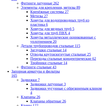
Фитинги латунные
262
Элементы для крепления, метизы
89
Крепёжные системы
27
Метизы
27
Хомуты для водопроводных труб из
пластика
6
Хомуты для медных труб
5
Хомуты для труб ПВХ
4
Хомуты металлические оцинкованные с
уплотнением
20
Детали трубопроводов стальные
115
Заглушки стальные
14
Отводы крутоизогнутые стальные
25
Переходы стальные концентрические
62
Тройники стальные
14
Фитинги стальные
43
Запорная арматура и фильтры
165
Задвижки
7
Задвижки латунные
3
Задвижки чугунные с обрезиненым клином
4
Клапаны
26
Клапаны обратные
26
Краны
122