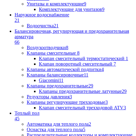
Унитазы и комплектующие
9
Комплектующие для унитазов
9
Наружное водоснабжение
21
Водоочистка
21
Балансировочная, регулирующая и предохранительная
арматура
66
Воздухоотводчики
8
Клапаны cмесительные
8
Клапан cмесительный термостатический
1
Клапан поворотный cмесительный
7
Клапаны автоматической подпитки
4
Клапаны балансировочные
11
Giacomini
11
Клапаны предохранительные
29
Клапаны предохранительные латунные
29
Редукторы давления
3
Клапаны регулирующие трехходовые
3
Клапан смесительный трехходовой ATV
3
Теплый пол
45
Автоматика для теплого пола
2
Оснастка для теплого пола
5
Распределительные коллекторы и комплектующие