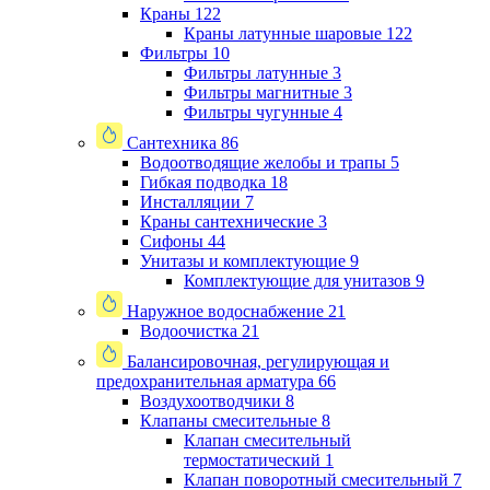
Краны
122
Краны латунные шаровые
122
Фильтры
10
Фильтры латунные
3
Фильтры магнитные
3
Фильтры чугунные
4
Сантехника
86
Водоотводящие желобы и трапы
5
Гибкая подводка
18
Инсталляции
7
Краны сантехнические
3
Сифоны
44
Унитазы и комплектующие
9
Комплектующие для унитазов
9
Наружное водоснабжение
21
Водоочистка
21
Балансировочная, регулирующая и
предохранительная арматура
66
Воздухоотводчики
8
Клапаны cмесительные
8
Клапан cмесительный
термостатический
1
Клапан поворотный cмесительный
7