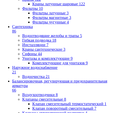
Краны латунные шаровые
122
Фильтры
10
Фильтры латунные
3
Фильтры магнитные
3
Фильтры чугунные
4
Сантехника
86
Водоотводящие желобы и трапы
5
Гибкая подводка
18
Инсталляции
7
Краны сантехнические
3
Сифоны
44
Унитазы и комплектующие
9
Комплектующие для унитазов
9
Наружное водоснабжение
21
Водоочистка
21
Балансировочная, регулирующая и предохранительная
арматура
66
Воздухоотводчики
8
Клапаны cмесительные
8
Клапан cмесительный термостатический
1
Клапан поворотный cмесительный
7
Клапаны автоматической подпитки
4