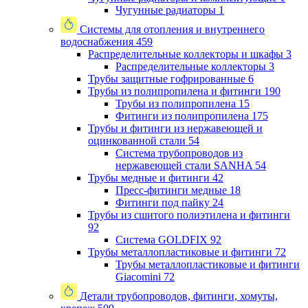
Чугунные радиаторы
1
Системы для отопления и внутреннего
водоснабжения
459
Распределительные коллекторы и шкафы
3
Распределительные коллекторы
3
Трубы защитные гофрированные
6
Трубы из полипропилена и фитинги
190
Трубы из полипропилена
15
Фитинги из полипропилена
175
Трубы и фитинги из нержавеющей и
оцинкованной стали
54
Система трубопроводов из
нержавеющей стали SANHA
54
Трубы медные и фитинги
42
Пресс-фитинги медные
18
Фитинги под пайку
24
Трубы из сшитого полиэтилена и фитинги
92
Система GOLDFIX
92
Трубы металлопластиковые и фитинги
72
Трубы металлопластиковые и фитинги
Giacomini
72
Детали трубопроводов, фитинги, хомуты,