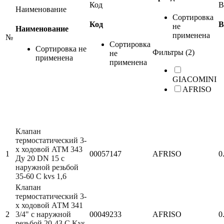
Код
В
Наименование
Сортировка
Код
В
не
Наименование
применена
№
Сортировка
Сортировка не
Фильтры (2)
не
применена
применена
GIACOMINI
AFRISO
Клапан
термостатический 3-
х ходовой ATM 343
1
00057147
AFRISO
0
Ду 20 DN 15 с
наружной резьбой
35-60 С kvs 1,6
Клапан
термостатический 3-
х ходовой АТМ 341
2
3/4" с наружной
00049233
AFRISO
0
резьбой 20-43 С Kvs