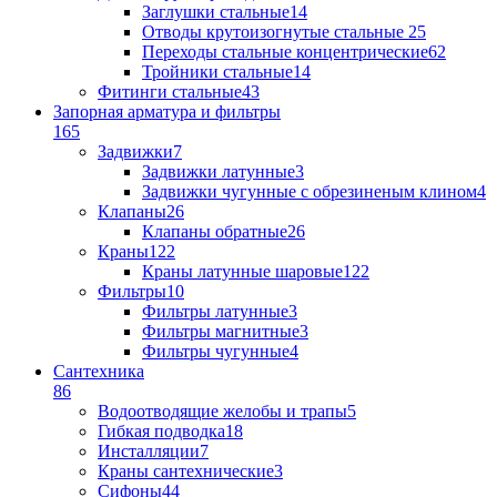
Заглушки стальные
14
Отводы крутоизогнутые стальные
25
Переходы стальные концентрические
62
Тройники стальные
14
Фитинги стальные
43
Запорная арматура и фильтры
165
Задвижки
7
Задвижки латунные
3
Задвижки чугунные с обрезиненым клином
4
Клапаны
26
Клапаны обратные
26
Краны
122
Краны латунные шаровые
122
Фильтры
10
Фильтры латунные
3
Фильтры магнитные
3
Фильтры чугунные
4
Сантехника
86
Водоотводящие желобы и трапы
5
Гибкая подводка
18
Инсталляции
7
Краны сантехнические
3
Сифоны
44