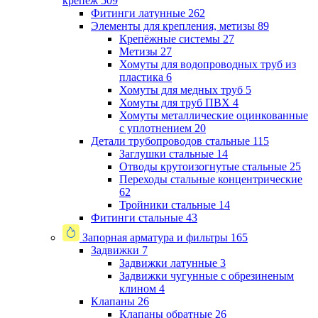
крепеж
509
Фитинги латунные
262
Элементы для крепления, метизы
89
Крепёжные системы
27
Метизы
27
Хомуты для водопроводных труб из
пластика
6
Хомуты для медных труб
5
Хомуты для труб ПВХ
4
Хомуты металлические оцинкованные
с уплотнением
20
Детали трубопроводов стальные
115
Заглушки стальные
14
Отводы крутоизогнутые стальные
25
Переходы стальные концентрические
62
Тройники стальные
14
Фитинги стальные
43
Запорная арматура и фильтры
165
Задвижки
7
Задвижки латунные
3
Задвижки чугунные с обрезиненым
клином
4
Клапаны
26
Клапаны обратные
26