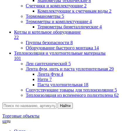
Манометры технические
8
Счетчики и комплектующие
2
Комплектующие к счетчикам воды
2
Термоманометры
5
Термометры и комплектующие
4
Термометры биметаллические
4
Котлы и котельное оборудование
22
Группы безопасности
8
Оборудование быстрого монтажа
14
Теплоизоляция и уплотнительные материалы
101
Лен сантехнический
5
Лента фум, нить и паста уплотнительная
29
Лента Фум
4
Нити
7
Паста уплотнительная
18
Сопутствующие товары для теплоизоляции
5
Теплоизоляция из вспененого полиэтилена
62
Торговые объекты
uz
ru