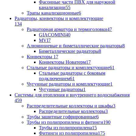
Фасонные части ПВХ для наружной
канализации
55
Трапы канализационные
6
Радиаторы, конвекторы и комплектующие
134
Радиаторная арматура и термоголовки
47
GIACOMINI
40
MVI
7
Алюминиевые и биметаллические радиаторы
8
Биметаллические радиаторы
8
Конвекторы
17
Конвекторы Новатерм
17
Стальные радиаторы и комплектующие
61
Стальные радиаторы с боковым
подключением
61
Чугунные радиаторы и комплектующие
1
Чугунные радиаторы
1
Системы для отопления и внутреннего водоснабжения
459
Распределительные коллекторы и шкафы
3
Распределительные коллекторы
3
Трубы защитные гофрированные
6
Трубы из полипропилена и фитинги
190
Трубы из полипропилена
15
Фитинги из полипропилена
175