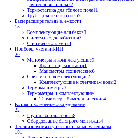
для теплового пола
22
Термостатика для тёплого пола
11
Трубы для тёплого пола
5
Баки расширительные, ёмкости
18
Комплектующие для баков
3
Система водоснабжения
7
Система отопления
8
Приборы учета и КИП
20
Манометры и комплектующие
9
Краны под манометр
1
Манометры технические
8
Счетчики и комплектующие
2
Комплектующие к счетчикам воды
2
Термоманометры
5
Термометры и комплектующие
4
Термометры биметаллические
4
Котлы и котельное оборудование
22
Группы безопасности
8
Оборудование быстрого монтажа
14
Теплоизоляция и уплотнительные материалы
101
Лен сантехнический
5