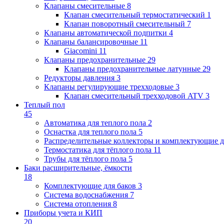
Клапаны cмесительные
8
Клапан cмесительный термостатический
1
Клапан поворотный cмесительный
7
Клапаны автоматической подпитки
4
Клапаны балансировочные
11
Giacomini
11
Клапаны предохранительные
29
Клапаны предохранительные латунные
29
Редукторы давления
3
Клапаны регулирующие трехходовые
3
Клапан смесительный трехходовой ATV
3
Теплый пол
45
Автоматика для теплого пола
2
Оснастка для теплого пола
5
Распределительные коллекторы и комплектующие д
Термостатика для тёплого пола
11
Трубы для тёплого пола
5
Баки расширительные, ёмкости
18
Комплектующие для баков
3
Система водоснабжения
7
Система отопления
8
Приборы учета и КИП
20