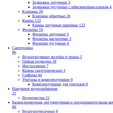
Задвижки латунные
3
Задвижки чугунные с обрезиненым клином
4
Клапаны
26
Клапаны обратные
26
Краны
122
Краны латунные шаровые
122
Фильтры
10
Фильтры латунные
3
Фильтры магнитные
3
Фильтры чугунные
4
Сантехника
86
Водоотводящие желобы и трапы
5
Гибкая подводка
18
Инсталляции
7
Краны сантехнические
3
Сифоны
44
Унитазы и комплектующие
9
Комплектующие для унитазов
9
Наружное водоснабжение
21
Водоочистка
21
Балансировочная, регулирующая и предохранительная ар
66
Воздухоотводчики
8