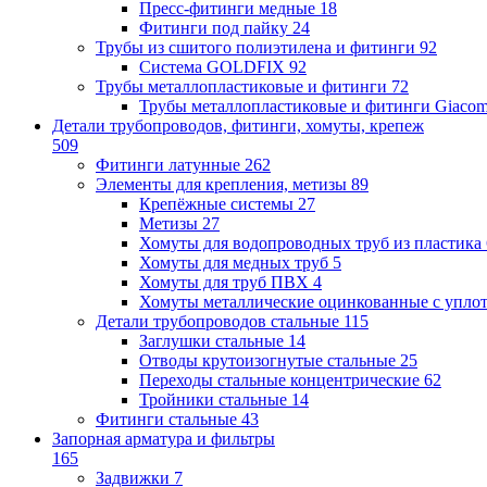
Пресс-фитинги медные
18
Фитинги под пайку
24
Трубы из сшитого полиэтилена и фитинги
92
Система GOLDFIX
92
Трубы металлопластиковые и фитинги
72
Трубы металлопластиковые и фитинги Giacom
Детали трубопроводов, фитинги, хомуты, крепеж
509
Фитинги латунные
262
Элементы для крепления, метизы
89
Крепёжные системы
27
Метизы
27
Хомуты для водопроводных труб из пластика
Хомуты для медных труб
5
Хомуты для труб ПВХ
4
Хомуты металлические оцинкованные с упло
Детали трубопроводов стальные
115
Заглушки стальные
14
Отводы крутоизогнутые стальные
25
Переходы стальные концентрические
62
Тройники стальные
14
Фитинги стальные
43
Запорная арматура и фильтры
165
Задвижки
7