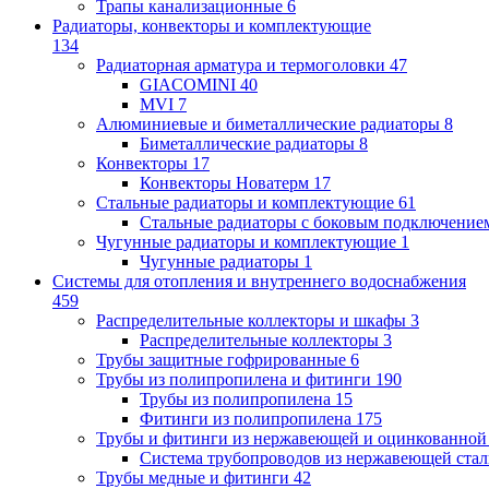
Трапы канализационные
6
Радиаторы, конвекторы и комплектующие
134
Радиаторная арматура и термоголовки
47
GIACOMINI
40
MVI
7
Алюминиевые и биметаллические радиаторы
8
Биметаллические радиаторы
8
Конвекторы
17
Конвекторы Новатерм
17
Стальные радиаторы и комплектующие
61
Стальные радиаторы с боковым подключение
Чугунные радиаторы и комплектующие
1
Чугунные радиаторы
1
Системы для отопления и внутреннего водоснабжения
459
Распределительные коллекторы и шкафы
3
Распределительные коллекторы
3
Трубы защитные гофрированные
6
Трубы из полипропилена и фитинги
190
Трубы из полипропилена
15
Фитинги из полипропилена
175
Трубы и фитинги из нержавеющей и оцинкованной
Система трубопроводов из нержавеющей ст
Трубы медные и фитинги
42