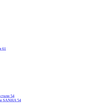
м
61
 стали
54
али SANHA
54