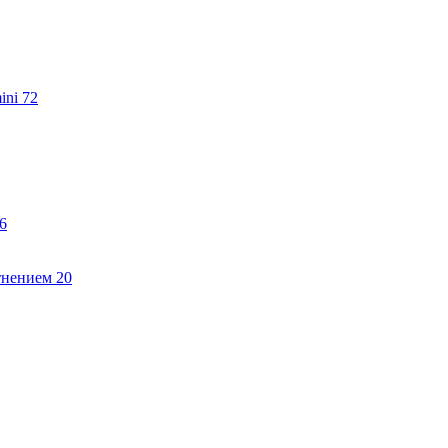
ini
72
6
тнением
20