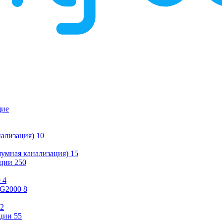
щие
ализация)
10
умная канализация)
15
ации
250
0
4
KG2000
8
2
ции
55