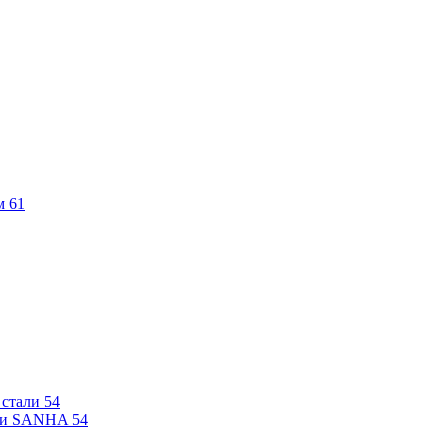
м
61
 стали
54
али SANHA
54