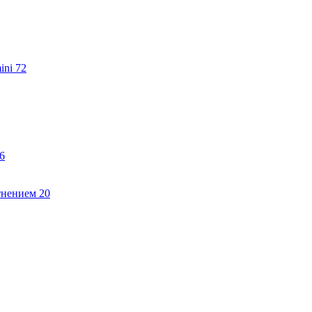
ini
72
6
тнением
20