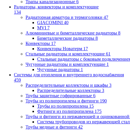
Трапы канализационные
6
Радиаторы, конвекторы и комплектующие
134
Радиаторная арматура и термоголовки
47
GIACOMINI
40
MVI
7
Алюминиевые и биметаллические радиаторы
8
Биметаллические радиаторы
8
Конвекторы
17
Конвекторы Новатерм
17
Стальные радиаторы и комплектующие
61
Стальные радиаторы с боковым подключение
Чугунные радиаторы и комплектующие
1
Чугунные радиаторы
1
Системы для отопления и внутреннего водоснабжения
459
Распределительные коллекторы и шкафы
3
Распределительные коллекторы
3
Трубы защитные гофрированные
6
Трубы из полипропилена и фитинги
190
Трубы из полипропилена
15
Фитинги из полипропилена
175
Трубы и фитинги из нержавеющей и оцинкованной
Система трубопроводов из нержавеющей ст
Трубы медные и фитинги
42