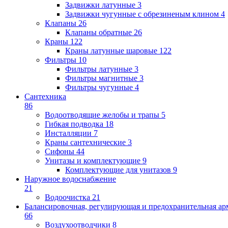
Задвижки латунные
3
Задвижки чугунные с обрезиненым клином
4
Клапаны
26
Клапаны обратные
26
Краны
122
Краны латунные шаровые
122
Фильтры
10
Фильтры латунные
3
Фильтры магнитные
3
Фильтры чугунные
4
Сантехника
86
Водоотводящие желобы и трапы
5
Гибкая подводка
18
Инсталляции
7
Краны сантехнические
3
Сифоны
44
Унитазы и комплектующие
9
Комплектующие для унитазов
9
Наружное водоснабжение
21
Водоочистка
21
Балансировочная, регулирующая и предохранительная ар
66
Воздухоотводчики
8