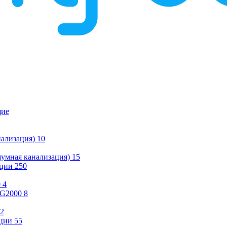
щие
ализация)
10
умная канализация)
15
ации
250
0
4
KG2000
8
2
ции
55