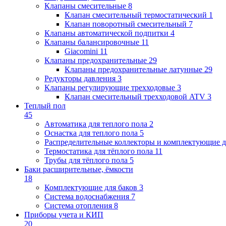
Клапаны cмесительные
8
Клапан cмесительный термостатический
1
Клапан поворотный cмесительный
7
Клапаны автоматической подпитки
4
Клапаны балансировочные
11
Giacomini
11
Клапаны предохранительные
29
Клапаны предохранительные латунные
29
Редукторы давления
3
Клапаны регулирующие трехходовые
3
Клапан смесительный трехходовой ATV
3
Теплый пол
45
Автоматика для теплого пола
2
Оснастка для теплого пола
5
Распределительные коллекторы и комплектующие д
Термостатика для тёплого пола
11
Трубы для тёплого пола
5
Баки расширительные, ёмкости
18
Комплектующие для баков
3
Система водоснабжения
7
Система отопления
8
Приборы учета и КИП
20