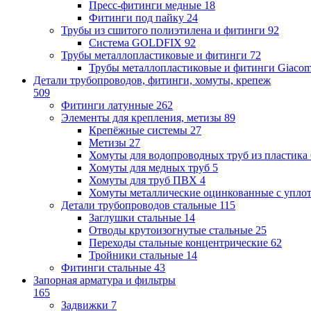
Пресс-фитинги медные
18
Фитинги под пайку
24
Трубы из сшитого полиэтилена и фитинги
92
Система GOLDFIX
92
Трубы металлопластиковые и фитинги
72
Трубы металлопластиковые и фитинги Giacom
Детали трубопроводов, фитинги, хомуты, крепеж
509
Фитинги латунные
262
Элементы для крепления, метизы
89
Крепёжные системы
27
Метизы
27
Хомуты для водопроводных труб из пластика
Хомуты для медных труб
5
Хомуты для труб ПВХ
4
Хомуты металлические оцинкованные с упло
Детали трубопроводов стальные
115
Заглушки стальные
14
Отводы крутоизогнутые стальные
25
Переходы стальные концентрические
62
Тройники стальные
14
Фитинги стальные
43
Запорная арматура и фильтры
165
Задвижки
7